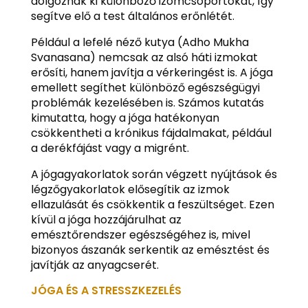
dolgoznak ki különböző izomcsoportokat, így
segítve elő a test általános erőnlétét.
Például a lefelé néző kutya (Adho Mukha
Svanasana) nemcsak az alsó háti izmokat
erősíti, hanem javítja a vérkeringést is. A jóga
emellett segíthet különböző egészségügyi
problémák kezelésében is. Számos kutatás
kimutatta, hogy a jóga hatékonyan
csökkentheti a krónikus fájdalmakat, például
a derékfájást vagy a migrént.
A jógagyakorlatok során végzett nyújtások és
légzőgyakorlatok elősegítik az izmok
ellazulását és csökkentik a feszültséget. Ezen
kívül a jóga hozzájárulhat az
emésztőrendszer egészségéhez is, mivel
bizonyos ászanák serkentik az emésztést és
javítják az anyagcserét.
JÓGA ÉS A STRESSZKEZELÉS