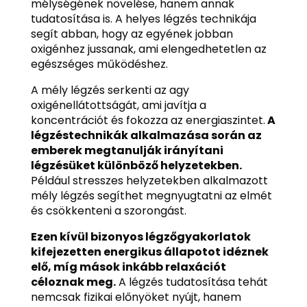
mélységének növelése, hanem annak
tudatosítása is. A helyes légzés technikája
segít abban, hogy az egyének jobban
oxigénhez jussanak, ami elengedhetetlen az
egészséges működéshez.
A mély légzés serkenti az agy
oxigénellátottságát, ami javítja a
koncentrációt és fokozza az energiaszintet.
A
légzéstechnikák alkalmazása során az
emberek megtanulják irányítani
légzésüket különböző helyzetekben.
Például stresszes helyzetekben alkalmazott
mély légzés segíthet megnyugtatni az elmét
és csökkenteni a szorongást.
Ezen kívül bizonyos légzőgyakorlatok
kifejezetten energikus állapotot idéznek
elő, míg mások inkább relaxációt
céloznak meg.
A légzés tudatosítása tehát
nemcsak fizikai előnyöket nyújt, hanem