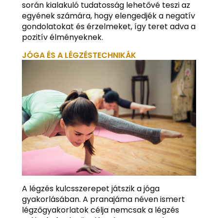
során kialakuló tudatosság lehetővé teszi az
egyének számára, hogy elengedjék a negatív
gondolatokat és érzelmeket, így teret adva a
pozitív élményeknek.
JÓGA ÉS A LÉGZÉSTECHNIKÁK
A légzés kulcsszerepet játszik a jóga
gyakorlásában. A pranajáma néven ismert
légzőgyakorlatok célja nemcsak a légzés