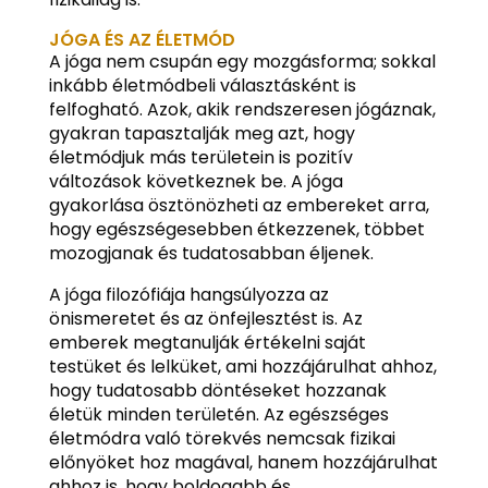
JÓGA ÉS AZ ÉLETMÓD
A jóga nem csupán egy mozgásforma; sokkal
inkább életmódbeli választásként is
felfogható. Azok, akik rendszeresen jógáznak,
gyakran tapasztalják meg azt, hogy
életmódjuk más területein is pozitív
változások következnek be. A jóga
gyakorlása ösztönözheti az embereket arra,
hogy egészségesebben étkezzenek, többet
mozogjanak és tudatosabban éljenek.
A jóga filozófiája hangsúlyozza az
önismeretet és az önfejlesztést is. Az
emberek megtanulják értékelni saját
testüket és lelküket, ami hozzájárulhat ahhoz,
hogy tudatosabb döntéseket hozzanak
életük minden területén. Az egészséges
életmódra való törekvés nemcsak fizikai
előnyöket hoz magával, hanem hozzájárulhat
ahhoz is, hogy boldogabb és