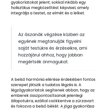
gyakorlatokat jelent; sokkal inkább egy
holisztikus megközelítést képvisel, amely
integrálja a testet, az elmét és a lelket.
Az ászanák végzése közben az
egyének megtanulják figyelni
saját testükre és érzéseikre, ami
hozzájárul ahhoz, hogy jobban
megértsék önmagukat.
A belső harmónia elérése érdekében fontos
szerepet játszik a tudatos légzés is. A
légzőgyakorlatok segítenek abban, hogy az
emberek összpontosítsanak jelenlegi
állapotukra, ezáltal csökkentve a zűrzavart
és fokozva a belső békét. A jóga gyakorlása