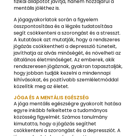
fizikai állapotot javítja, hanem hozzájárul a
mentális jóléthez is.
A jógagyakorlatok során a figyelem
összpontosítása és a légzés tudatosítása
segít csökkenteni a szorongást és a stresszt.
A kutatások azt mutatják, hogy a rendszeres
jógázás csökkentheti a depresszió tüneteit,
javíthatja az alvás minőségét, és növelheti az
általános életminőséget. Az emberek, akik
rendszeresen jógáznak, gyakran tapasztalják,
hogy jobban tudják kezelni a mindennapi
kihívásokat, és pozitívabb szemléletmóddal
közelítik meg az életet.
JÓGA ÉS A MENTÁLIS EGÉSZSÉG
A jóga mentális egészségre gyakorolt hatása
egyre inkább felkeltette a tudományos
közösség figyelmét. Számos tanulmány
kimutatta, hogy a jógázás segíthet
csökkenteni a szorongást és a depressziót. A