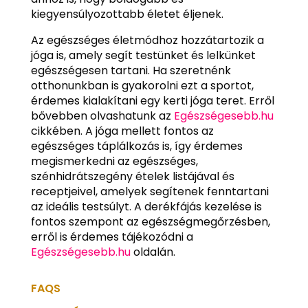
kiegyensúlyozottabb életet éljenek.
Az egészséges életmódhoz hozzátartozik a
jóga is, amely segít testünket és lelkünket
egészségesen tartani. Ha szeretnénk
otthonunkban is gyakorolni ezt a sportot,
érdemes kialakítani egy kerti jóga teret. Erről
bővebben olvashatunk az
Egészségesebb.hu
cikkében. A jóga mellett fontos az
egészséges táplálkozás is, így érdemes
megismerkedni az egészséges,
szénhidrátszegény ételek listájával és
receptjeivel, amelyek segítenek fenntartani
az ideális testsúlyt. A derékfájás kezelése is
fontos szempont az egészségmegőrzésben,
erről is érdemes tájékozódni a
Egészségesebb.hu
oldalán.
FAQS