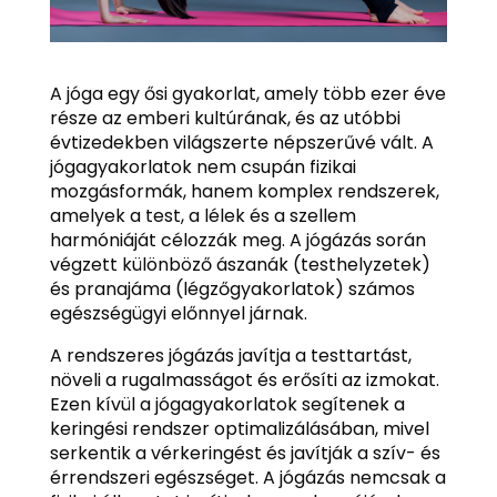
A jóga egy ősi gyakorlat, amely több ezer éve
része az emberi kultúrának, és az utóbbi
évtizedekben világszerte népszerűvé vált. A
jógagyakorlatok nem csupán fizikai
mozgásformák, hanem komplex rendszerek,
amelyek a test, a lélek és a szellem
harmóniáját célozzák meg. A jógázás során
végzett különböző ászanák (testhelyzetek)
és pranajáma (légzőgyakorlatok) számos
egészségügyi előnnyel járnak.
A rendszeres jógázás javítja a testtartást,
növeli a rugalmasságot és erősíti az izmokat.
Ezen kívül a jógagyakorlatok segítenek a
keringési rendszer optimalizálásában, mivel
serkentik a vérkeringést és javítják a szív- és
érrendszeri egészséget. A jógázás nemcsak a