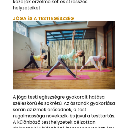
kezeljék érzelmeiket és stresszes
helyzeteiket.
JÓGA ÉS A TESTI EGÉSZSÉG
A jóga testi egészségre gyakorolt hatása
széleskörű és sokrétű. Az ászanák gyakorlása
során az izmok erősödnek, a test
rugalmassága növekszik, és javul a testtartás.
A különböző testhelyzetek célzottan