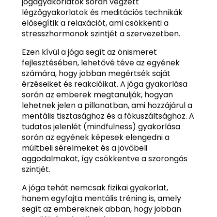
jógagyakorlatok során végzett
légzőgyakorlatok és meditációs technikák
elősegítik a relaxációt, ami csökkenti a
stresszhormonok szintjét a szervezetben.
Ezen kívül a jóga segít az önismeret
fejlesztésében, lehetővé téve az egyének
számára, hogy jobban megértsék saját
érzéseiket és reakcióikat. A jóga gyakorlása
során az emberek megtanulják, hogyan
lehetnek jelen a pillanatban, ami hozzájárul a
mentális tisztasághoz és a fókuszáltsághoz. A
tudatos jelenlét (mindfulness) gyakorlása
során az egyének képesek elengedni a
múltbeli sérelmeket és a jövőbeli
aggodalmakat, így csökkentve a szorongás
szintjét.
A jóga tehát nemcsak fizikai gyakorlat,
hanem egyfajta mentális tréning is, amely
segít az embereknek abban, hogy jobban