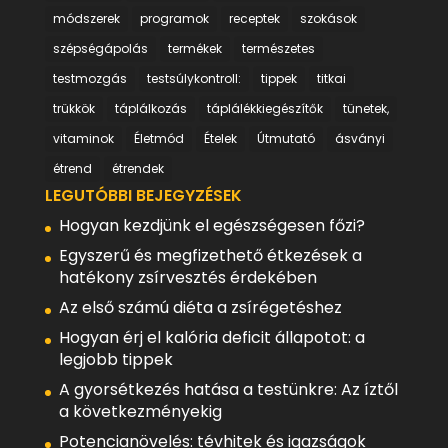
módszerek
programok
receptek
szokások
szépségápolás
termékek
természetes
testmozgás
testsúlykontroll:
tippek
titkai
trükkök
táplálkozás
táplálékkiegészítők
tünetek,
vitaminok
Életmód
Ételek
Útmutató
ásványi
étrend
étrendek
LEGUTÓBBI BEJEGYZÉSEK
Hogyan kezdjünk el egészségesen főzi?
Egyszerű és megfizethető étkezések a
hatékony zsírvesztés érdekében
Az első számú diéta a zsírégetéshez
Hogyan érj el kalória deficit állapotot: a
legjobb tippek
A gyorsétkezés hatása a testünkre: Az íztől
a következményekig
Potencianövelés: tévhitek és igazságok