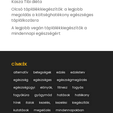
Kasza Tibi diéta
Olcsó táplálékkiegészítők: a legjobb
megoldás a költséghatékony egészséges
táplálkozásra
A legjobb vegán táplálékkiegészítők a
mindennapi egészségért
CÍMKÉK
alternatív
betegségek
edzés
edzésterv
egészség
egészséges
egészségmegőrzés
egészségügyi
előnyök,
fitnesz
fogyás
fogyókúra
gyógymód
hatások
hatékony
hírek
italok
kezelés,
kezelési
kiegészítők:
kutatások
megelőzés
mindennapokban