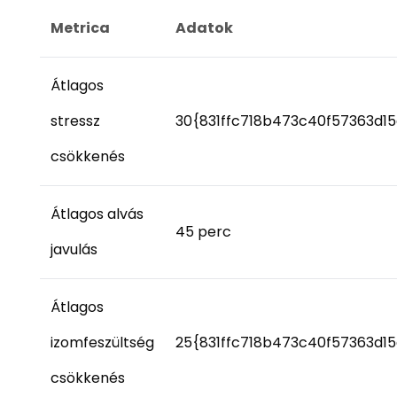
Metrica
Adatok
Átlagos
stressz
30{831ffc718b473c40f57363d1
csökkenés
Átlagos alvás
45 perc
javulás
Átlagos
izomfeszültség
25{831ffc718b473c40f57363d1
csökkenés