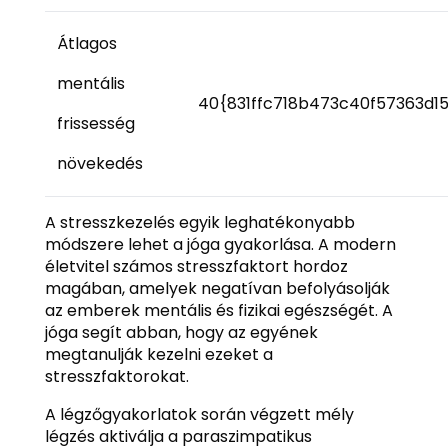
Átlagos
mentális
40{831ffc718b473c40f57363d1
frissesség
növekedés
A stresszkezelés egyik leghatékonyabb
módszere lehet a jóga gyakorlása. A modern
életvitel számos stresszfaktort hordoz
magában, amelyek negatívan befolyásolják
az emberek mentális és fizikai egészségét. A
jóga segít abban, hogy az egyének
megtanulják kezelni ezeket a
stresszfaktorokat.
A légzőgyakorlatok során végzett mély
légzés aktiválja a paraszimpatikus