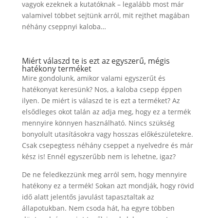
vagyok ezeknek a kutatóknak – legalább most már
valamivel többet sejtünk arról, mit rejthet magában
néhány cseppnyi kaloba…
Miért válaszd te is ezt az egyszerű, mégis
hatékony terméket
Mire gondolunk, amikor valami egyszerűt és
hatékonyat keresünk? Nos, a kaloba csepp éppen
ilyen. De miért is válaszd te is ezt a terméket? Az
elsődleges okot talán az adja meg, hogy ez a termék
mennyire könnyen használható. Nincs szükség
bonyolult utasításokra vagy hosszas előkészületekre.
Csak csepegtess néhány cseppet a nyelvedre és már
kész is! Ennél egyszerűbb nem is lehetne, igaz?
De ne feledkezzünk meg arról sem, hogy mennyire
hatékony ez a termék! Sokan azt mondják, hogy rövid
idő alatt jelentős javulást tapasztaltak az
állapotukban. Nem csoda hát, ha egyre többen