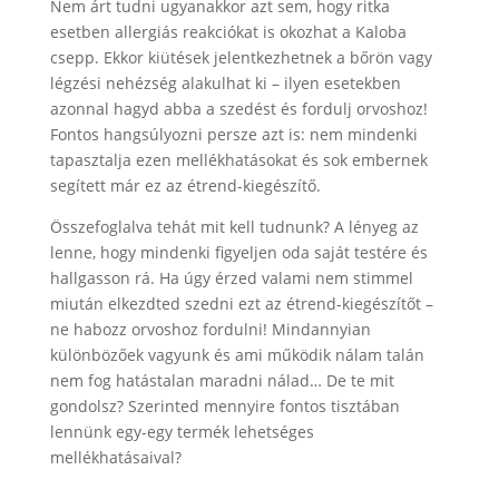
Nem árt tudni ugyanakkor azt sem, hogy ritka
esetben allergiás reakciókat is okozhat a Kaloba
csepp. Ekkor kiütések jelentkezhetnek a bőrön vagy
légzési nehézség alakulhat ki – ilyen esetekben
azonnal hagyd abba a szedést és fordulj orvoshoz!
Fontos hangsúlyozni persze azt is: nem mindenki
tapasztalja ezen mellékhatásokat és sok embernek
segített már ez az étrend-kiegészítő.
Összefoglalva tehát mit kell tudnunk? A lényeg az
lenne, hogy mindenki figyeljen oda saját testére és
hallgasson rá. Ha úgy érzed valami nem stimmel
miután elkezdted szedni ezt az étrend-kiegészítőt –
ne habozz orvoshoz fordulni! Mindannyian
különbözőek vagyunk és ami működik nálam talán
nem fog hatástalan maradni nálad… De te mit
gondolsz? Szerinted mennyire fontos tisztában
lennünk egy-egy termék lehetséges
mellékhatásaival?