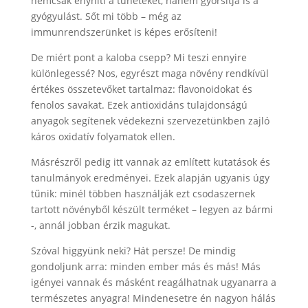
nemcsak enyhíti a tüneteket, hanem gyorsítja is a
gyógyulást. Sőt mi több – még az
immunrendszerünket is képes erősíteni!
De miért pont a kaloba csepp? Mi teszi ennyire
különlegessé? Nos, egyrészt maga növény rendkívül
értékes összetevőket tartalmaz: flavonoidokat és
fenolos savakat. Ezek antioxidáns tulajdonságú
anyagok segítenek védekezni szervezetünkben zajló
káros oxidatív folyamatok ellen.
Másrészről pedig itt vannak az említett kutatások és
tanulmányok eredményei. Ezek alapján ugyanis úgy
tűnik: minél többen használják ezt csodaszernek
tartott növényből készült terméket – legyen az bármi
-, annál jobban érzik magukat.
Szóval higgyünk neki? Hát persze! De mindig
gondoljunk arra: minden ember más és más! Más
igényei vannak és másként reagálhatnak ugyanarra a
természetes anyagra! Mindenesetre én nagyon hálás