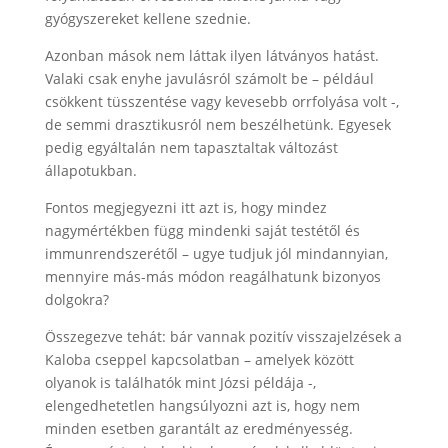
gyógyszereket kellene szednie.
Azonban mások nem láttak ilyen látványos hatást.
Valaki csak enyhe javulásról számolt be – például
csökkent tüsszentése vagy kevesebb orrfolyása volt -,
de semmi drasztikusról nem beszélhetünk. Egyesek
pedig egyáltalán nem tapasztaltak változást
állapotukban.
Fontos megjegyezni itt azt is, hogy mindez
nagymértékben függ mindenki saját testétől és
immunrendszerétől – ugye tudjuk jól mindannyian,
mennyire más-más módon reagálhatunk bizonyos
dolgokra?
Összegezve tehát: bár vannak pozitív visszajelzések a
Kaloba cseppel kapcsolatban – amelyek között
olyanok is találhatók mint Józsi példája -,
elengedhetetlen hangsúlyozni azt is, hogy nem
minden esetben garantált az eredményesség.