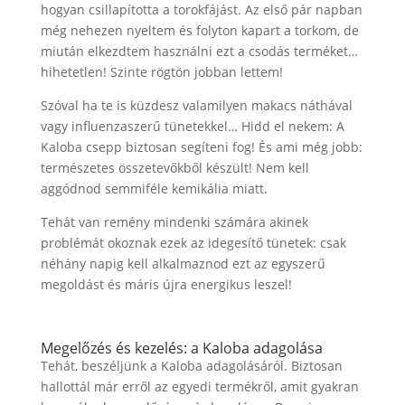
hogyan csillapította a torokfájást. Az első pár napban
még nehezen nyeltem és folyton kapart a torkom, de
miután elkezdtem használni ezt a csodás terméket…
hihetetlen! Szinte rögtön jobban lettem!
Szóval ha te is küzdesz valamilyen makacs náthával
vagy influenzaszerű tünetekkel… Hidd el nekem: A
Kaloba csepp biztosan segíteni fog! És ami még jobb:
természetes összetevőkből készült! Nem kell
aggódnod semmiféle kemikália miatt.
Tehát van remény mindenki számára akinek
problémát okoznak ezek az idegesítő tünetek: csak
néhány napig kell alkalmaznod ezt az egyszerű
megoldást és máris újra energikus leszel!
Megelőzés és kezelés: a Kaloba adagolása
Tehát, beszéljünk a Kaloba adagolásáról. Biztosan
hallottál már erről az egyedi termékről, amit gyakran