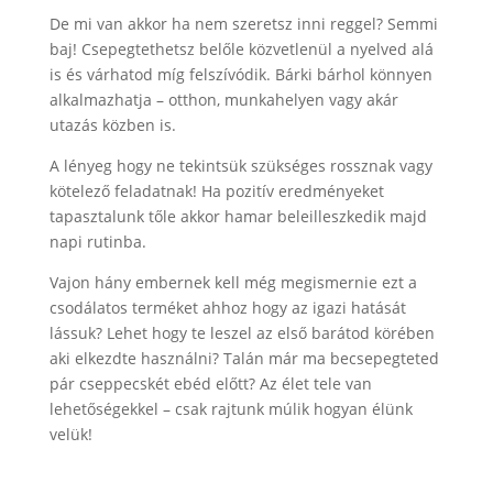
De mi van akkor ha nem szeretsz inni reggel? Semmi
baj! Csepegtethetsz belőle közvetlenül a nyelved alá
is és várhatod míg felszívódik. Bárki bárhol könnyen
alkalmazhatja – otthon, munkahelyen vagy akár
utazás közben is.
A lényeg hogy ne tekintsük szükséges rossznak vagy
kötelező feladatnak! Ha pozitív eredményeket
tapasztalunk tőle akkor hamar beleilleszkedik majd
napi rutinba.
Vajon hány embernek kell még megismernie ezt a
csodálatos terméket ahhoz hogy az igazi hatását
lássuk? Lehet hogy te leszel az első barátod körében
aki elkezdte használni? Talán már ma becsepegteted
pár cseppecskét ebéd előtt? Az élet tele van
lehetőségekkel – csak rajtunk múlik hogyan élünk
velük!