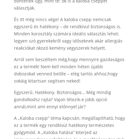
döntenek úgy, mint te: ők is a kaloba cseppet
választják.
És itt még nincs vége! A kaloba csepp nemcsak
egyszerű és hatékony – de rendkívül biztonságos is.
Minden korosztály számára ideális választás lehet;
legyen szó gyerekekről vagy időseknek akár allergiás
reakciókat okozó kemény vegyszerek helyett.
Arról sem beszéltem még,hogy mennyire gazdaságos
ez a termék! Nem kell minden héten újabb
dobozokat venned belőle – elég tartós ahhoz,hogy
sokáig kitartsan segítsen neked!
Egyszerű. Hatékony. Biztonságos… Még mindig
gondolkodsz rajta? Vajon létezik-e jobb opció
annál,mint ami ennyi előnnyel jár?
A „Kaloba csepp” téma kapcsán, megállapítható, hogy
ez a termék egy rendkívül hatékony természetes
gyógymód. A „Kaloba hatása” kiterjed az