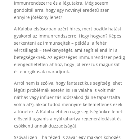
immunrendszerre és a légutakra. Még sosem
gondoltál arra, hogy egy növényi eredetű szer
ennyire jótékony lehet?
A Kaloba elsősorban azért híres, mert pozitív hatást
gyakorol az immunrendszerre. Hogy hogyan? Képes
serkenteni az immunsejtek – például a fehér
vércsillagok – tevékenységét, ami segít ellenállni a
betegségeknek. Az egészséges immunrendszer pedig
elengedhetetlen ahhoz, hogy jól érezzük magunkat
és energikusak maradjunk.
Arról nem is szólva, hogy fantasztikus segítség lehet
légúti problémák esetén is! Ha valaha is volt már
náthás vagy influenzás időszakod (ki ne tapasztalta
volna át?), akkor tudod mennyire kellemetlenek ezek
a tünetek. A Kaloba ebben nagy segítségünkre lehet:
elősegíti ugyanis a nyálkahártya regenerálódását és
csökkenti annak duzzadtságát.
Szóval igen – ha téged is zavar egy makacs köhögés