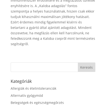
immunrendszer erősítésére és a megfázásos tünetek
enyhítésére is. A „Kaloba adagolás” fontos
szempontja a helyes használatnak, hiszen csak ekkor
tudjuk kihasználni maximálisan jótékony hatásait.
Ezért érdemes mindig figyelemmel kísérni és
betartani a gyártó által ajánlott adagolást. Mindent
összevetve, ha megfázás ellen kell harcolnunk, ne
feledkezzünk meg a Kaloba csepről mint természetes
segítségről.
Kategóriák
Allergiák és ételintoleranciák
Alternatív gyógymód
Betegségek és egészségmegőrzés