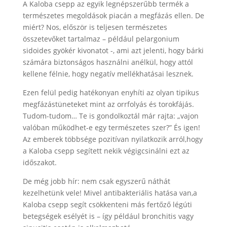
A Kaloba csepp az egyik legnépszerűbb termék a
természetes megoldások piacán a megfázás ellen. De
miért? Nos, először is teljesen természetes
összetevőket tartalmaz – például pelargonium
sidoides gyökér kivonatot -, ami azt jelenti, hogy bárki
számára biztonságos használni anélkül, hogy attól
kellene félnie, hogy negatív mellékhatásai lesznek.
Ezen felül pedig hatékonyan enyhíti az olyan tipikus
megfázástüneteket mint az orrfolyás és torokfájás.
Tudom-tudom… Te is gondolkoztál már rajta: „vajon
valóban működhet-e egy természetes szer?” És igen!
Az emberek többsége pozitívan nyilatkozik arról,hogy
a Kaloba csepp segített nekik végigcsinálni ezt az
időszakot.
De még jobb hír: nem csak egyszerű náthát
kezelhetünk vele! Mivel antibakteriális hatása van,a
Kaloba csepp segít csökkenteni más fertőző légúti
betegségek esélyét is – így például bronchitis vagy