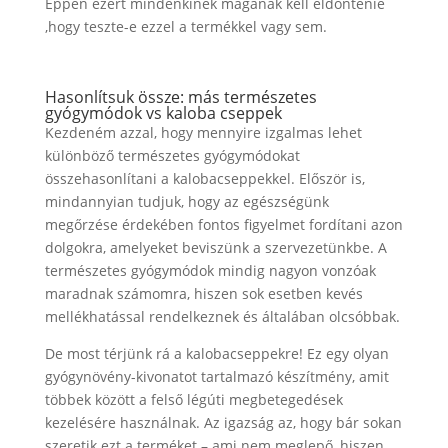
Éppen ezért mindenkinek magának kell eldöntenie
,hogy teszte-e ezzel a termékkel vagy sem.
Hasonlítsuk össze: más természetes
gyógymódok vs kaloba cseppek
Kezdeném azzal, hogy mennyire izgalmas lehet
különböző természetes gyógymódokat
összehasonlítani a kalobacseppekkel. Először is,
mindannyian tudjuk, hogy az egészségünk
megőrzése érdekében fontos figyelmet fordítani azon
dolgokra, amelyeket beviszünk a szervezetünkbe. A
természetes gyógymódok mindig nagyon vonzóak
maradnak számomra, hiszen sok esetben kevés
mellékhatással rendelkeznek és általában olcsóbbak.
De most térjünk rá a kalobacseppekre! Ez egy olyan
gyógynövény-kivonatot tartalmazó készítmény, amit
többek között a felső légúti megbetegedések
kezelésére használnak. Az igazság az, hogy bár sokan
szeretik ezt a terméket – ami nem meglepő, hiszen