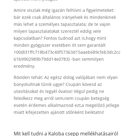
Amire viszlak még igazán felhívni a figyelmeteket:
bár ezek csak általános irányelvek és mindenkinek
más lehet a személyes tapasztalata; de te vajon
milyen tapasztalatokat szereztél eddig vele
kapcsolatban? Fontos tudnod azt is,hogy mint
minden gyógyszer esetében itt sem garantált
100{831ffc718b473c40f57363d15aaeb689cfeb3dc2cc
61b9902989b79dd14e0783} -ban semmilyen
eredmény.
Röviden tehát: Az egész dolog valójában nem olyan
bonyolultnak tűnik ugye? Csupán kövesd az
utasításokat és legyél óvatos! Végül pedig ne
feledkezz meg arról sem,nem csupán betegség
esetén érdemes alkalmaznod ezt,a megelőző jellege
miatt kifejezetten ajánott időnként beiktatni!
Mit kell tudni a Kaloba csepp mellékhatásairól