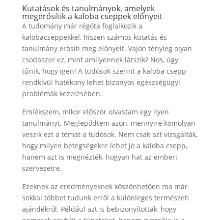
Kutatások és tanulmányok, amelyek
megerősítik a kaloba cseppek előnyeit
A tudomány már régóta foglalkozik a
kalobacseppekkel, hiszen számos kutatás és
tanulmány erősíti meg előnyeit. Vajon tényleg olyan
csodaszer ez, mint amilyennek látszik? Nos, úgy
tűnik, hogy igen! A tudósok szerint a kaloba csepp
rendkívül hatékony lehet bizonyos egészségügyi
problémák kezelésében.
Emlékszem, mikor először olvastam egy ilyen
tanulmányt. Meglepődtem azon, mennyire komolyan
veszik ezt a témát a tudósok. Nem csak azt vizsgálták,
hogy milyen betegségekre lehet jó a kaloba csepp,
hanem azt is megnézték, hogyan hat az emberi
szervezetre.
Ezeknek az eredményeknek köszönhetően ma már
sokkal többet tudunk erről a különleges természeti
ajándékról. Például azt is bebizonyították, hogy