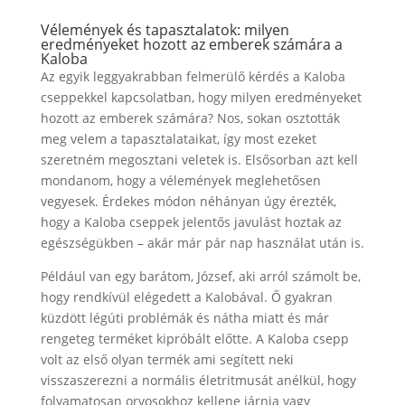
Vélemények és tapasztalatok: milyen
eredményeket hozott az emberek számára a
Kaloba
Az egyik leggyakrabban felmerülő kérdés a Kaloba
cseppekkel kapcsolatban, hogy milyen eredményeket
hozott az emberek számára? Nos, sokan osztották
meg velem a tapasztalataikat, így most ezeket
szeretném megosztani veletek is. Elsősorban azt kell
mondanom, hogy a vélemények meglehetősen
vegyesek. Érdekes módon néhányan úgy érezték,
hogy a Kaloba cseppek jelentős javulást hoztak az
egészségükben – akár már pár nap használat után is.
Például van egy barátom, József, aki arról számolt be,
hogy rendkívül elégedett a Kalobával. Ő gyakran
küzdött légúti problémák és nátha miatt és már
rengeteg terméket kipróbált előtte. A Kaloba csepp
volt az első olyan termék ami segített neki
visszaszerezni a normális életritmusát anélkül, hogy
folyamatosan orvosokhoz kellene járnia vagy