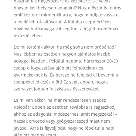
használnak megelőzésre és kezelésre. De vajon
hogyan kell helyesen adagolni? Nos, először is fontos
emlékeztetni mindenkit arra, hogy mindig olvassa el
a mellékelt utasításokat. A Kaloba csepp értékes
növényi hatóanyagaival segíthet a légúti problémák
leküzdésében.
De mi történik akkor, ha még soha nem próbáltad?
Nos, ebben az esetben nagyon ajánlatos kisebb
adaggal kezdeni. Például naponta háromszor 20-30
csepp elfogyasztása ajánlott felnőtteknek és
gyermekeknek is. És persze ne felejtsd el bevenni a
cseppeket étkezés előtt! Ez segít abban, hogy a
szervezet jobban felszívja az összetevőket.
És mi van akkor, ha már rendszeresen szedsz
Kalobát? Ebben az esetben továbbra is ragaszkodj
ahhoz az adagolási módszerhez, amit megszoktál –
hacsak orvosod vagy gyógyszerészed mást nem
javasol. Arra is figyelj oda, hogy ne lépd túl a napi
ajánlott mennyiséget!