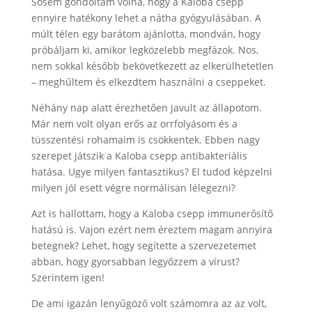
Sosem gondoltam volna, hogy a Kaloba csepp
ennyire hatékony lehet a nátha gyógyulásában. A
múlt télen egy barátom ajánlotta, mondván, hogy
próbáljam ki, amikor legközelebb megfázok. Nos,
nem sokkal később bekövetkezett az elkerülhetetlen
– meghűltem és elkezdtem használni a cseppeket.
Néhány nap alatt érezhetően javult az állapotom.
Már nem volt olyan erős az orrfolyásom és a
tüsszentési rohamaim is csökkentek. Ebben nagy
szerepet játszik a Kaloba csepp antibakteriális
hatása. Ugye milyen fantasztikus? El tudod képzelni
milyen jól esett végre normálisan lélegezni?
Azt is hallottam, hogy a Kaloba csepp immunerősítő
hatású is. Vajon ezért nem éreztem magam annyira
betegnek? Lehet, hogy segítette a szervezetemet
abban, hogy gyorsabban legyőzzem a vírust?
Szerintem igen!
De ami igazán lenyűgöző volt számomra az az volt,