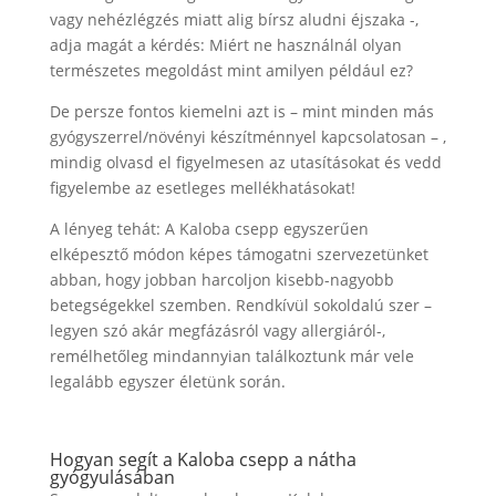
vagy nehézlégzés miatt alig bírsz aludni éjszaka -,
adja magát a kérdés: Miért ne használnál olyan
természetes megoldást mint amilyen például ez?
De persze fontos kiemelni azt is – mint minden más
gyógyszerrel/növényi készítménnyel kapcsolatosan – ,
mindig olvasd el figyelmesen az utasításokat és vedd
figyelembe az esetleges mellékhatásokat!
A lényeg tehát: A Kaloba csepp egyszerűen
elképesztő módon képes támogatni szervezetünket
abban, hogy jobban harcoljon kisebb-nagyobb
betegségekkel szemben. Rendkívül sokoldalú szer –
legyen szó akár megfázásról vagy allergiáról-,
remélhetőleg mindannyian találkoztunk már vele
legalább egyszer életünk során.
Hogyan segít a Kaloba csepp a nátha
gyógyulásában