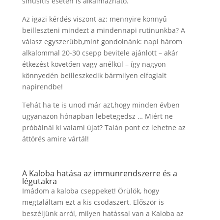
sinusitis esetén is alkalmazható.
Az igazi kérdés viszont az: mennyire könnyű
beilleszteni mindezt a mindennapi rutinunkba? A
válasz egyszerűbb,mint gondolnánk: napi három
alkalommal 20-30 csepp bevitele ajánlott – akár
étkezést követően vagy anélkül – így nagyon
könnyedén beilleszkedik bármilyen elfoglalt
napirendbe!
Tehát ha te is unod már azt,hogy minden évben
ugyanazon hónapban lebetegedsz … Miért ne
próbálnál ki valami újat? Talán pont ez lehetne az
áttörés amire vártál!
A Kaloba hatása az immunrendszerre és a
légutakra
Imádom a kaloba cseppeket! Örülök, hogy
megtaláltam ezt a kis csodaszert. Először is
beszéljünk arról, milyen hatással van a Kaloba az