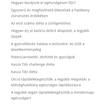
Hogyan kezdjünk el egészségesen főzi?
Egyszerű és megfizethető étkezések a hatékony
zsírvesztés érdekében
Az első számú diéta a zsírégetéshez
Hogyan érj el kalória deficit állapotot: a legjobb
tippek
A gyorsétkezés hatása a testünkre: Az íztől a
következményekig
Potencianövelés: tévhitek és igazságok
Kasza Tibi challenge diéta
Kasza Tibi diéta
Olcsó táplálékkiegészítők: a legjobb megoldás a
költséghatékony egészséges táplálkozásra
A legjobb vegán táplálékkiegészítők a mindennapi
egészségért