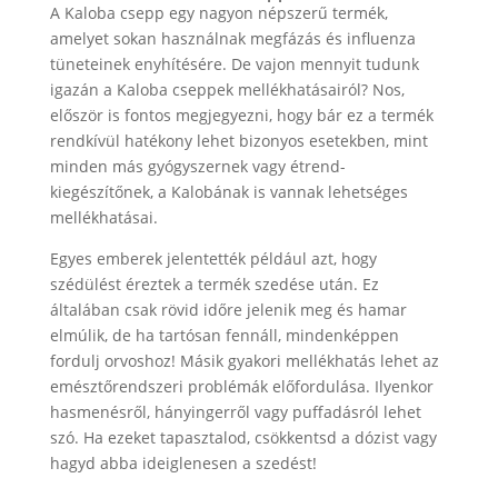
A Kaloba csepp egy nagyon népszerű termék,
amelyet sokan használnak megfázás és influenza
tüneteinek enyhítésére. De vajon mennyit tudunk
igazán a Kaloba cseppek mellékhatásairól? Nos,
először is fontos megjegyezni, hogy bár ez a termék
rendkívül hatékony lehet bizonyos esetekben, mint
minden más gyógyszernek vagy étrend-
kiegészítőnek, a Kalobának is vannak lehetséges
mellékhatásai.
Egyes emberek jelentették például azt, hogy
szédülést éreztek a termék szedése után. Ez
általában csak rövid időre jelenik meg és hamar
elmúlik, de ha tartósan fennáll, mindenképpen
fordulj orvoshoz! Másik gyakori mellékhatás lehet az
emésztőrendszeri problémák előfordulása. Ilyenkor
hasmenésről, hányingerről vagy puffadásról lehet
szó. Ha ezeket tapasztalod, csökkentsd a dózist vagy
hagyd abba ideiglenesen a szedést!