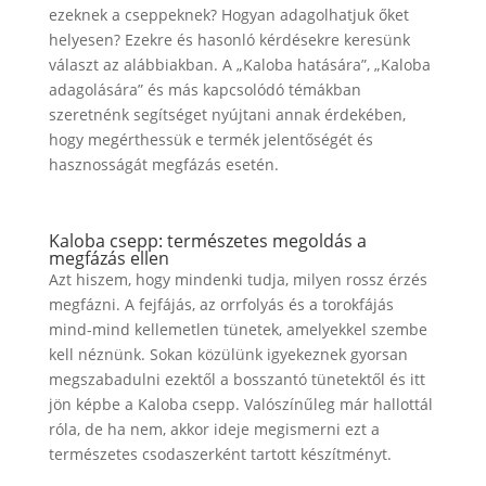
ezeknek a cseppeknek? Hogyan adagolhatjuk őket
helyesen? Ezekre és hasonló kérdésekre keresünk
választ az alábbiakban. A „Kaloba hatására”, „Kaloba
adagolására” és más kapcsolódó témákban
szeretnénk segítséget nyújtani annak érdekében,
hogy megérthessük e termék jelentőségét és
hasznosságát megfázás esetén.
Kaloba csepp: természetes megoldás a
megfázás ellen
Azt hiszem, hogy mindenki tudja, milyen rossz érzés
megfázni. A fejfájás, az orrfolyás és a torokfájás
mind-mind kellemetlen tünetek, amelyekkel szembe
kell néznünk. Sokan közülünk igyekeznek gyorsan
megszabadulni ezektől a bosszantó tünetektől és itt
jön képbe a Kaloba csepp. Valószínűleg már hallottál
róla, de ha nem, akkor ideje megismerni ezt a
természetes csodaszerként tartott készítményt.