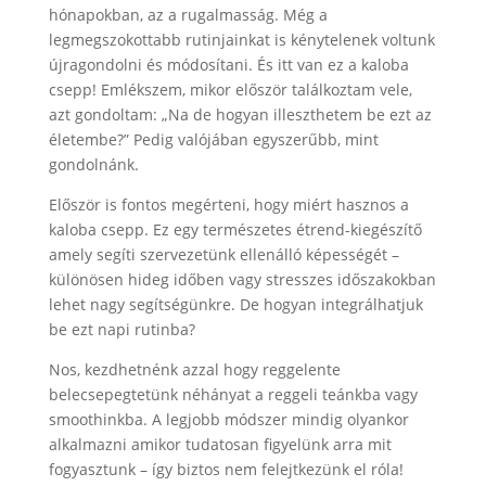
hónapokban, az a rugalmasság. Még a
legmegszokottabb rutinjainkat is kénytelenek voltunk
újragondolni és módosítani. És itt van ez a kaloba
csepp! Emlékszem, mikor először találkoztam vele,
azt gondoltam: „Na de hogyan illeszthetem be ezt az
életembe?” Pedig valójában egyszerűbb, mint
gondolnánk.
Először is fontos megérteni, hogy miért hasznos a
kaloba csepp. Ez egy természetes étrend-kiegészítő
amely segíti szervezetünk ellenálló képességét –
különösen hideg időben vagy stresszes időszakokban
lehet nagy segítségünkre. De hogyan integrálhatjuk
be ezt napi rutinba?
Nos, kezdhetnénk azzal hogy reggelente
belecsepegtetünk néhányat a reggeli teánkba vagy
smoothinkba. A legjobb módszer mindig olyankor
alkalmazni amikor tudatosan figyelünk arra mit
fogyasztunk – így biztos nem felejtkezünk el róla!