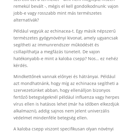
remekül bevált -, mégis el kell gondolkodnunk: vajon
jobb-e vagy rosszabb mint más természetes
alternatívák?
Például vegyük az echinacea-t. Egy másik népszerű
természetes gyógynövényi kivonat, amely ugyancsak
segítheti az immunrendszer működését és
csillapíthatja a megfázás tüneteit. De vajon
hatékonyabb-e mint a kaloba csepp? Nos… ez nehéz
kérdés.
Mindkettőnek vannak előnyei és hátrányai. Például
azt mondhatnánk, hogy míg az echinacea segítheti a
szervezetünket abban, hogy ellenálljon bizonyos
fertőző betegségeknél például influenza vagy herpes
vírus ellen is hatásos lehet (már ha időben elkezdjük
alkalmazni), addig sajnos nem jelent univerzális
védelmet mindenféle betegség ellen.
A kaloba csepp viszont specifikusan olyan növényi