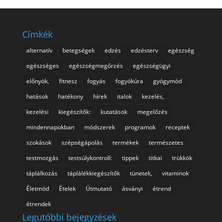
Címkék
alternatív
betegségek
edzés
edzésterv
egészség
egészséges
egészségmegőrzés
egészségügyi
előnyök,
fitnesz
fogyás
fogyókúra
gyógymód
hatások
hatékony
hírek
italok
kezelés,
kezelési
kiegészítők:
kutatások
megelőzés
mindennapokban
módszerek
programok
receptek
szokások
szépségápolás
termékek
természetes
testmozgás
testsúlykontroll:
tippek
titkai
trükkök
táplálkozás
táplálékkiegészítők
tünetek,
vitaminok
Életmód
Ételek
Útmutató
ásványi
étrend
étrendek
Legutóbbi bejegyzések