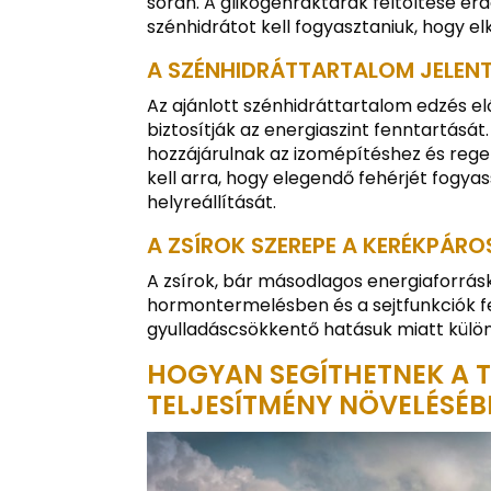
során. A glikogénraktárak feltöltése 
szénhidrátot kell fogyasztaniuk, hogy e
A SZÉNHIDRÁTTARTALOM JELEN
Az ajánlott szénhidráttartalom edzés elő
biztosítják az energiaszint fenntartását
hozzájárulnak az izomépítéshez és rege
kell arra, hogy elegendő fehérjét fogy
helyreállítását.
A ZSÍROK SZEREPE A KERÉKPÁ
A zsírok, bár másodlagos energiaforrásk
hormontermelésben és a sejtfunkciók f
gyulladáscsökkentő hatásuk miatt külö
HOGYAN SEGÍTHETNEK A T
TELJESÍTMÉNY NÖVELÉSÉB