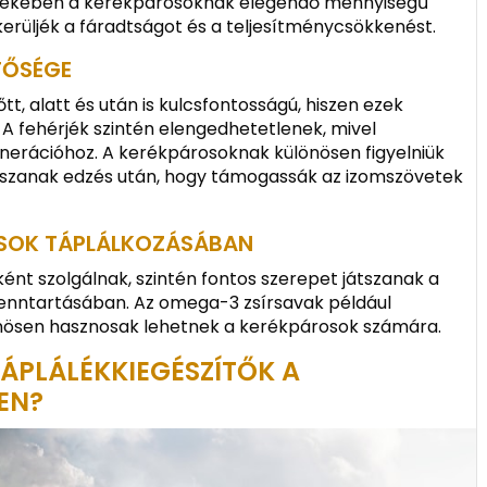
érdekében a kerékpárosoknak elegendő mennyiségű
lkerüljék a fáradtságot és a teljesítménycsökkenést.
TŐSÉGE
tt, alatt és után is kulcsfontosságú, hiszen ezek
. A fehérjék szintén elengedhetetlenek, mivel
nerációhoz. A kerékpárosoknak különösen figyelniük
asszanak edzés után, hogy támogassák az izomszövetek
ROSOK TÁPLÁLKOZÁSÁBAN
ént szolgálnak, szintén fontos szerepet játszanak a
enntartásában. Az omega-3 zsírsavak például
nösen hasznosak lehetnek a kerékpárosok számára.
ÁPLÁLÉKKIEGÉSZÍTŐK A
EN?