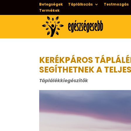
Betegségek
Táplálkozás
Testmozgás
Termékek
KERÉKPÁROS TÁPLÁLÉ
SEGÍTHETNEK A TELJE
Táplálékkiegészítők