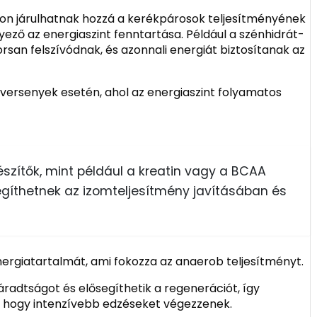
on járulhatnak hozzá a kerékpárosok teljesítményének
ező az energiaszint fenntartása. Például a szénhidrát-
yorsan felszívódnak, és azonnali energiát biztosítanak az
 versenyek esetén, ahol az energiaszint folyamatos
észítők, mint például a kreatin vagy a BCAA
gíthetnek az izomteljesítmény javításában és
energiatartalmát, ami fokozza az anaerob teljesítményt.
radtságot és elősegíthetik a regenerációt, így
 hogy intenzívebb edzéseket végezzenek.