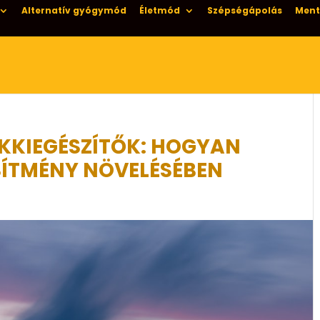
Alternatív gyógymód
Életmód
Szépségápolás
Ment
KKIEGÉSZÍTŐK: HOGYAN
SÍTMÉNY NÖVELÉSÉBEN