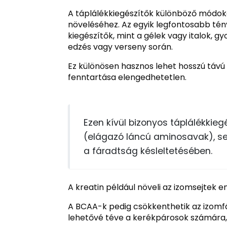
A táplálékkiegészítők különböző módok
növeléséhez. Az egyik legfontosabb tény
kiegészítők, mint a gélek vagy italok, g
edzés vagy verseny során.
Ez különösen hasznos lehet hosszú távú
fenntartása elengedhetetlen.
Ezen kívül bizonyos táplálékkieg
(elágazó láncú aminosavak), se
a fáradtság késleltetésében.
A kreatin például növeli az izomsejtek 
A BCAA-k pedig csökkenthetik az izomfá
lehetővé téve a kerékpárosok számára,