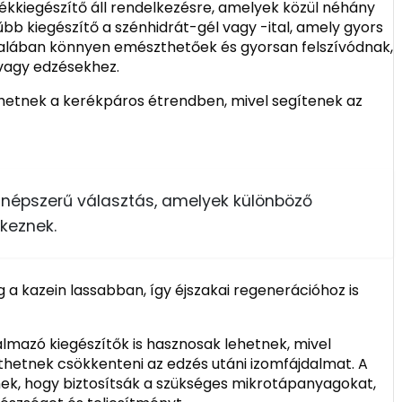
kkiegészítő áll rendelkezésre, amelyek közül néhány
űbb kiegészítő a szénhidrát-gél vagy -ital, amely gyors
ltalában könnyen emészthetőek és gyorsan felszívódnak,
 vagy edzésekhez.
ehetnek a kerékpáros étrendben, mivel segítenek az
t népszerű választás, amelyek különböző
keznek.
g a kazein lassabban, így éjszakai regenerációhoz is
lmazó kiegészítők is hasznosak lehetnek, mivel
hetnek csökkenteni az edzés utáni izomfájdalmat. A
tnek, hogy biztosítsák a szükséges mikrotápanyagokat,