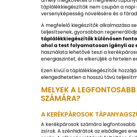
amely megköveteli a megfelelő tápanya
táplálékkiegészítők nem csupán a napi
versenyképesség növelésére és a fárad
A megfelelő kiegészítők alkalmazása s
teljesítsenek, gyorsabban regenerálódja
táplálékkiegészítők különösen fonto
ahol a test folyamatosan igényli az
használata lehetővé teszi a kerékpáros
energiaszintet, és elkerüljék a hirtelen 
Ezen kívül a táplálékkiegészítők hozzáj
elengedhetetlen a hosszú távú teljesít
MELYEK A LEGFONTOSAB
SZÁMÁRA?
A KERÉKPÁROSOK TÁPANYAGSZÜ
A kerékpárosok számára legfontosabb t
zsírok. A szénhidrátok az elsődleges ene