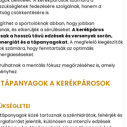
gok bevitelét. A kerékpárosok számára a
 szükségletek fedezésére szolgálnak, hanem a
tság csökkentésére is.
egíthet a sportolóknak abban, hogy jobban
nak, és elkerüljék a sérüléseket.
A kerékpáros
sak a hosszú távú edzések és versenyek során,
 energiát és a tápanyagokat.
A megfelelő kiegészítők
ok számára, hogy fenntartsák az optimális
energiaeséseket.
árulhatnak a mentális fókusz megőrzéséhez is, amely
ményhez.
B TÁPANYAGOK A KERÉKPÁROSOK
KSÉGLETEI
ápanyagok közé tartoznak a szénhidrátok, fehérjék és
rgiaforrást jelentik, különösen az intenzív edzések