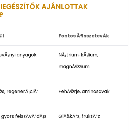
KIEGÉSZÍTŐK AJÁNLOTTAK
?
©l
Fontos Ã¶sszetevÅk
¡svÃ¡nyi anyagok
NÃ¡trium, kÃ¡lium,
magnÃ©zium
s, regenerÃ¡ciÃ³
FehÃ©rje, aminosavak
 gyors felszÃ­vÃ³dÃ¡s
GlÃ¼kÃ³z, fruktÃ³z