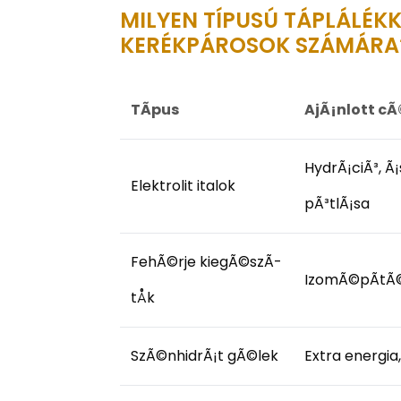
MILYEN TÍPUSÚ TÁPLÁLÉK
KERÉKPÁROSOK SZÁMÁRA
TÃ­pus
AjÃ¡nlott cÃ
HydrÃ¡ciÃ³, Ã
Elektrolit italok
pÃ³tlÃ¡sa
FehÃ©rje kiegÃ©szÃ­
IzomÃ©pÃ­tÃ©
tÅk
SzÃ©nhidrÃ¡t gÃ©lek
Extra energia,