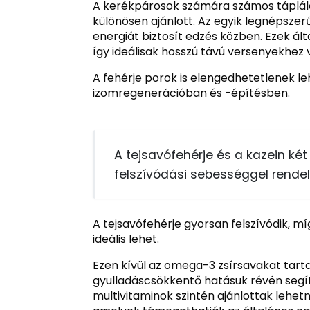
A kerékpárosok számára számos táplálé
különösen ajánlott. Az egyik legnépszer
energiát biztosít edzés közben. Ezek á
így ideálisak hosszú távú versenyekhez
A fehérje porok is elengedhetetlenek l
izomregenerációban és -építésben.
A tejsavófehérje és a kazein ké
felszívódási sebességgel rendel
A tejsavófehérje gyorsan felszívódik, mí
ideális lehet.
Ezen kívül az omega-3 zsírsavakat tarta
gyulladáscsökkentő hatásuk révén segít
multivitaminok szintén ajánlottak lehe