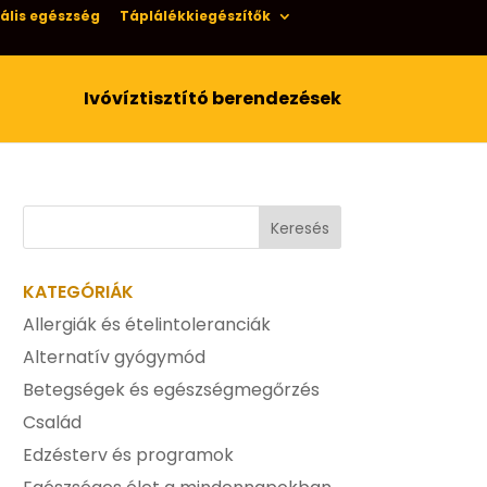
ális egészség
Táplálékkiegészítők
Ivóvíztisztító berendezések
KATEGÓRIÁK
Allergiák és ételintoleranciák
Alternatív gyógymód
Betegségek és egészségmegőrzés
Család
Edzésterv és programok