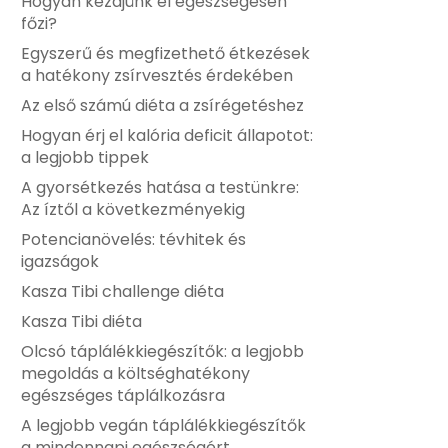
Hogyan kezdjünk el egészségesen
főzi?
Egyszerű és megfizethető étkezések
a hatékony zsírvesztés érdekében
Az első számú diéta a zsírégetéshez
Hogyan érj el kalória deficit állapotot:
a legjobb tippek
A gyorsétkezés hatása a testünkre:
Az íztől a következményekig
Potencianövelés: tévhitek és
igazságok
Kasza Tibi challenge diéta
Kasza Tibi diéta
Olcsó táplálékkiegészítők: a legjobb
megoldás a költséghatékony
egészséges táplálkozásra
A legjobb vegán táplálékkiegészítők
a mindennapi egészségért