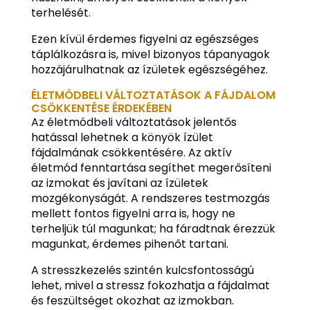
terhelését.
Ezen kívül érdemes figyelni az egészséges
táplálkozásra is, mivel bizonyos tápanyagok
hozzájárulhatnak az ízületek egészségéhez.
ÉLETMÓDBELI VÁLTOZTATÁSOK A FÁJDALOM
CSÖKKENTÉSE ÉRDEKÉBEN
Az életmódbeli változtatások jelentős
hatással lehetnek a könyök ízület
fájdalmának csökkentésére. Az aktív
életmód fenntartása segíthet megerősíteni
az izmokat és javítani az ízületek
mozgékonyságát. A rendszeres testmozgás
mellett fontos figyelni arra is, hogy ne
terheljük túl magunkat; ha fáradtnak érezzük
magunkat, érdemes pihenőt tartani.
A stresszkezelés szintén kulcsfontosságú
lehet, mivel a stressz fokozhatja a fájdalmat
és feszültséget okozhat az izmokban.