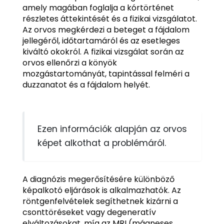
amely magában foglalja a kórtörténet
részletes áttekintését és a fizikai vizsgálatot.
Az orvos megkérdezi a beteget a fájdalom
jellegéről, időtartamáról és az esetleges
kiváltó okokról. A fizikai vizsgálat során az
orvos ellenőrzi a könyök
mozgástartományát, tapintással felméri a
duzzanatot és a fájdalom helyét.
Ezen információk alapján az orvos
képet alkothat a problémáról.
A diagnózis megerősítésére különböző
képalkotó eljárások is alkalmazhatók. Az
röntgenfelvételek segíthetnek kizárni a
csonttöréseket vagy degeneratív
elváltozásokat, míg az MRI (mágneses