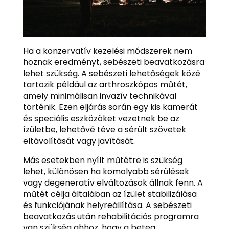
Ha a konzervatív kezelési módszerek nem
hoznak eredményt, sebészeti beavatkozásra
lehet szükség. A sebészeti lehetőségek közé
tartozik például az arthroszkópos műtét,
amely minimálisan invazív technikával
történik. Ezen eljárás során egy kis kamerát
és speciális eszközöket vezetnek be az
ízületbe, lehetővé téve a sérült szövetek
eltávolítását vagy javítását.
Más esetekben nyílt műtétre is szükség
lehet, különösen ha komolyabb sérülések
vagy degeneratív elváltozások állnak fenn. A
műtét célja általában az ízület stabilizálása
és funkciójának helyreállítása. A sebészeti
beavatkozás után rehabilitációs programra
van szükség ahhoz, hogy a beteg