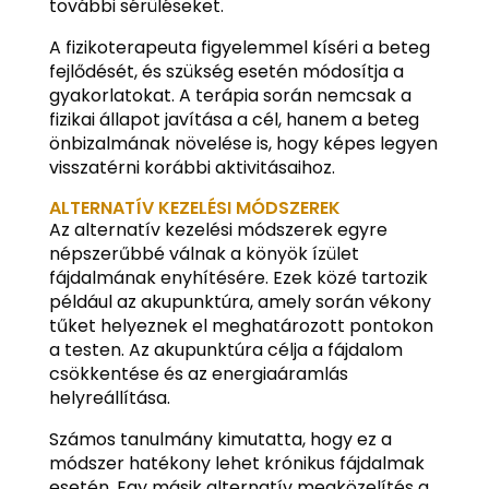
további sérüléseket.
A fizikoterapeuta figyelemmel kíséri a beteg
fejlődését, és szükség esetén módosítja a
gyakorlatokat. A terápia során nemcsak a
fizikai állapot javítása a cél, hanem a beteg
önbizalmának növelése is, hogy képes legyen
visszatérni korábbi aktivitásaihoz.
ALTERNATÍV KEZELÉSI MÓDSZEREK
Az alternatív kezelési módszerek egyre
népszerűbbé válnak a könyök ízület
fájdalmának enyhítésére. Ezek közé tartozik
például az akupunktúra, amely során vékony
tűket helyeznek el meghatározott pontokon
a testen. Az akupunktúra célja a fájdalom
csökkentése és az energiaáramlás
helyreállítása.
Számos tanulmány kimutatta, hogy ez a
módszer hatékony lehet krónikus fájdalmak
esetén. Egy másik alternatív megközelítés a