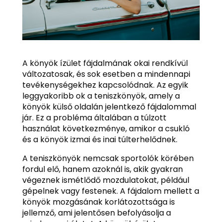
A könyök ízület fájdalmának okai rendkívül
változatosak, és sok esetben a mindennapi
tevékenységekhez kapcsolódnak. Az egyik
leggyakoribb ok a teniszkönyök, amely a
könyök külső oldalán jelentkező fájdalommal
jár. Ez a probléma általában a túlzott
használat következménye, amikor a csukló
és a könyök izmai és inai túlterhelődnek.
A teniszkönyök nemcsak sportolók körében
fordul elő, hanem azoknál is, akik gyakran
végeznek ismétlődő mozdulatokat, például
gépelnek vagy festenek. A fájdalom mellett a
könyök mozgásának korlátozottsága is
jellemző, ami jelentősen befolyásolja a