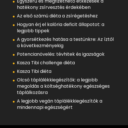
Egyszerű és megfizethető étkezések a
hatékony zsírvesztés érdekében
Az első számú diéta a zsírégetéshez
Hogyan érj el kalória deficit állapotot: a
legjobb tippek
A gyorsétkezés hatása a testünkre: Az íztől
a következményekig
Potencianövelés: tévhitek és igazságok
Kasza Tibi challenge diéta
Kasza Tibi diéta
Olcsó táplálékkiegészítők: a legjobb
megoldás a költséghatékony egészséges
táplálkozásra
A legjobb vegán táplálékkiegészítők a
mindennapi egészségért