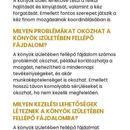
A könyök izület lehetővé teszi a felkar
hajlítását és kinyújtását, valamint a kéz
forgatását. Emellett fontos szerepet játszik a
kéz finom mozgásainak koordinálásában is.
MILYEN PROBLÉMÁKAT OKOZHAT A
KÖNYÖK IZÜLETÉBEN FELLÉPŐ
FÁJDALOM?
A könyök izületében fellépő fájdalom számos
problémát okozhat, például korlátozhatja a
mozgást, nehezítheti a mindennapi
tevékenységeket, és akár
munkaképtelenséget is okozhat. Emellett
hosszú távon komolyabb sérüléseket is
okozhat, ha nem kezelik megfelelően.
MILYEN KEZELÉSI LEHETŐSÉGEK
LÉTEZNEK A KÖNYÖK IZÜLETÉBEN
FELLÉPŐ FÁJDALOMRA?
A könyök izületében fellépő fájdalmat