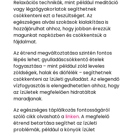
Relaxációs technikák, mint például meditáció
vagy légzőgyakorlatok segíthetnek
csökkenteni ezt a feszültséget. Az
egészséges alvási szokások kialakítása is
hozzájárulhat ahhoz, hogy jobban érezzük
magunkat napközben és csökkentsük a
fájdalmat.
Az étrend megváltoztatása szintén fontos
lépés lehet; gyulladáscsökkentő ételek
fogyasztása – mint például zöld leveles
zöldségek, halak és diófélék – segíthetnek
csökkenteni az ízületi gyulladást. Az elegendő
vízfogyasztás is elengedhetetlen ahhoz, hogy
az ízületek megfelelően hidratáltak
maradjanak.
Az egészséges táplálkozás fontosságáról
szóló cikk olvasható a
linken
. A megfelelő
étrend betartása segíthet az ízületi
problémák, például a könyök ízület