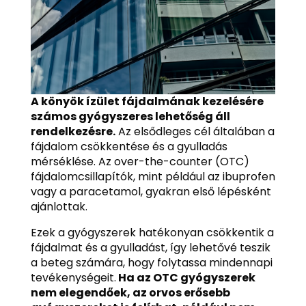
A könyök ízület fájdalmának kezelésére
számos gyógyszeres lehetőség áll
rendelkezésre.
Az elsődleges cél általában a
fájdalom csökkentése és a gyulladás
mérséklése. Az over-the-counter (OTC)
fájdalomcsillapítók, mint például az ibuprofen
vagy a paracetamol, gyakran első lépésként
ajánlottak.
Ezek a gyógyszerek hatékonyan csökkentik a
fájdalmat és a gyulladást, így lehetővé teszik
a beteg számára, hogy folytassa mindennapi
tevékenységeit.
Ha az OTC gyógyszerek
nem elegendőek, az orvos erősebb