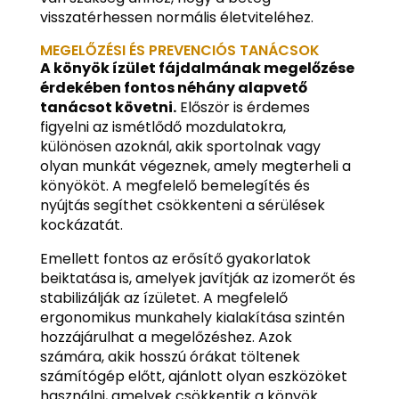
visszatérhessen normális életviteléhez.
MEGELŐZÉSI ÉS PREVENCIÓS TANÁCSOK
A könyök ízület fájdalmának megelőzése
érdekében fontos néhány alapvető
tanácsot követni.
Először is érdemes
figyelni az ismétlődő mozdulatokra,
különösen azoknál, akik sportolnak vagy
olyan munkát végeznek, amely megterheli a
könyököt. A megfelelő bemelegítés és
nyújtás segíthet csökkenteni a sérülések
kockázatát.
Emellett fontos az erősítő gyakorlatok
beiktatása is, amelyek javítják az izomerőt és
stabilizálják az ízületet. A megfelelő
ergonomikus munkahely kialakítása szintén
hozzájárulhat a megelőzéshez. Azok
számára, akik hosszú órákat töltenek
számítógép előtt, ajánlott olyan eszközöket
használni, amelyek csökkentik a könyök