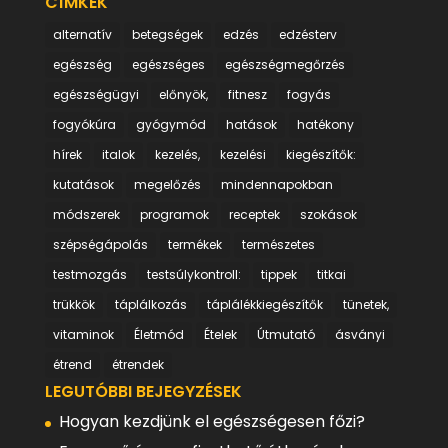
CÍMKÉK
alternatív
betegségek
edzés
edzésterv
egészség
egészséges
egészségmegőrzés
egészségügyi
előnyök,
fitnesz
fogyás
fogyókúra
gyógymód
hatások
hatékony
hírek
italok
kezelés,
kezelési
kiegészítők:
kutatások
megelőzés
mindennapokban
módszerek
programok
receptek
szokások
szépségápolás
termékek
természetes
testmozgás
testsúlykontroll:
tippek
titkai
trükkök
táplálkozás
táplálékkiegészítők
tünetek,
vitaminok
Életmód
Ételek
Útmutató
ásványi
étrend
étrendek
LEGUTÓBBI BEJEGYZÉSEK
Hogyan kezdjünk el egészségesen főzi?