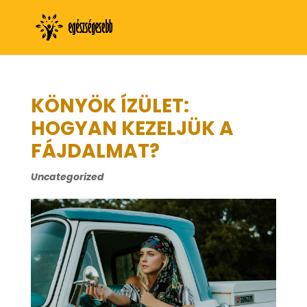
KÖNYÖK ÍZÜLET:
HOGYAN KEZELJÜK A
FÁJDALMAT?
Uncategorized