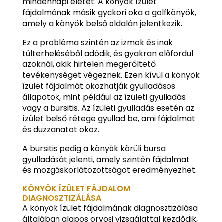
mindennapi életet. A könyök ízület
fájdalmának másik gyakori oka a golfkönyök,
amely a könyök belső oldalán jelentkezik.
Ez a probléma szintén az izmok és inak
túlterheléséből adódik, és gyakran előfordul
azoknál, akik hirtelen megerőltető
tevékenységet végeznek. Ezen kívül a könyök
ízület fájdalmát okozhatják gyulladásos
állapotok, mint például az ízületi gyulladás
vagy a bursitis. Az ízületi gyulladás esetén az
ízület belső rétege gyullad be, ami fájdalmat
és duzzanatot okoz.
A bursitis pedig a könyök körüli bursa
gyulladását jelenti, amely szintén fájdalmat
és mozgáskorlátozottságot eredményezhet.
KÖNYÖK ÍZÜLET FÁJDALOM
DIAGNOSZTIZÁLÁSA
A könyök ízület fájdalmának diagnosztizálása
általában alapos orvosi vizsgálattal kezdődik,