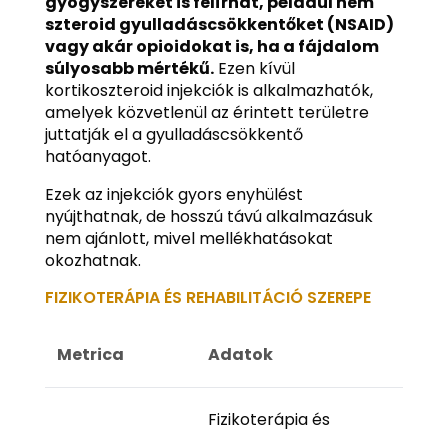
gyógyszereket is felírhat, például nem
szteroid gyulladáscsökkentőket (NSAID)
vagy akár opioidokat is, ha a fájdalom
súlyosabb mértékű.
Ezen kívül
kortikoszteroid injekciók is alkalmazhatók,
amelyek közvetlenül az érintett területre
juttatják el a gyulladáscsökkentő
hatóanyagot.
Ezek az injekciók gyors enyhülést
nyújthatnak, de hosszú távú alkalmazásuk
nem ajánlott, mivel mellékhatásokat
okozhatnak.
FIZIKOTERÁPIA ÉS REHABILITÁCIÓ SZEREPE
Metrica
Adatok
Fizikoterápia és