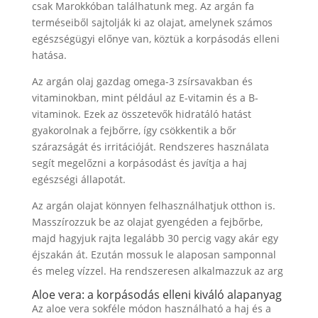
csak Marokkóban találhatunk meg. Az argán fa
terméseiből sajtolják ki az olajat, amelynek számos
egészségügyi előnye van, köztük a korpásodás elleni
hatása.
Az argán olaj gazdag omega-3 zsírsavakban és
vitaminokban, mint például az E-vitamin és a B-
vitaminok. Ezek az összetevők hidratáló hatást
gyakorolnak a fejbőrre, így csökkentik a bőr
szárazságát és irritációját. Rendszeres használata
segít megelőzni a korpásodást és javítja a haj
egészségi állapotát.
Az argán olajat könnyen felhasználhatjuk otthon is.
Masszírozzuk be az olajat gyengéden a fejbőrbe,
majd hagyjuk rajta legalább 30 percig vagy akár egy
éjszakán át. Ezután mossuk le alaposan samponnal
és meleg vízzel. Ha rendszeresen alkalmazzuk az arg
Aloe vera: a korpásodás elleni kiváló alapanyag
Az aloe vera sokféle módon használható a haj és a