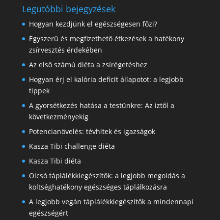
Legutóbbi bejegyzések
Hogyan kezdjünk el egészségesen főzi?
Egyszerű és megfizethető étkezések a hatékony
zsírvesztés érdekében
Az első számú diéta a zsírégetéshez
Hogyan érj el kalória deficit állapotot: a legjobb
tippek
A gyorsétkezés hatása a testünkre: Az íztől a
következményekig
Potencianövelés: tévhitek és igazságok
Kasza Tibi challenge diéta
Kasza Tibi diéta
Olcsó táplálékkiegészítők: a legjobb megoldás a
költséghatékony egészséges táplálkozásra
A legjobb vegán táplálékkiegészítők a mindennapi
egészségért