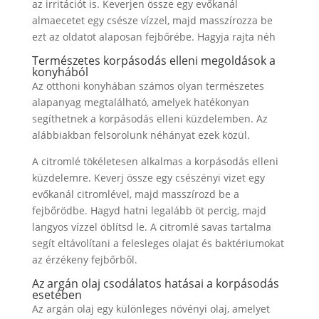
az irritációt is. Keverjen össze egy evőkanál
almaecetet egy csésze vízzel, majd masszírozza be
ezt az oldatot alaposan fejbőrébe. Hagyja rajta néh
Természetes korpásodás elleni megoldások a
konyhából
Az otthoni konyhában számos olyan természetes
alapanyag megtalálható, amelyek hatékonyan
segíthetnek a korpásodás elleni küzdelemben. Az
alábbiakban felsorolunk néhányat ezek közül.
A citromlé tökéletesen alkalmas a korpásodás elleni
küzdelemre. Keverj össze egy csészényi vizet egy
evőkanál citromlével, majd masszírozd be a
fejbőrödbe. Hagyd hatni legalább öt percig, majd
langyos vízzel öblítsd le. A citromlé savas tartalma
segít eltávolítani a felesleges olajat és baktériumokat
az érzékeny fejbőrből.
Az argán olaj csodálatos hatásai a korpásodás
esetében
Az argán olaj egy különleges növényi olaj, amelyet