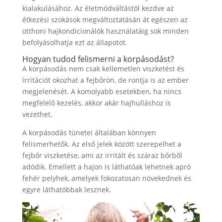
kialakulásához. Az életmódváltástól kezdve az
étkezési szokások megváltoztatásán át egészen az
otthoni hajkondicionálók használatáig sok minden
befolyásolhatja ezt az állapotot.
Hogyan tudod felismerni a korpásodást?
A korpásodás nem csak kellemetlen viszketést és
irritációt okozhat a fejbőrön, de rontja is az ember
megjelenését. A komolyabb esetekben, ha nincs
megfelelő kezelés, akkor akár hajhulláshoz is
vezethet.
A korpásodás tünetei általában könnyen
felismerhetők. Az első jelek között szerepelhet a
fejbőr viszketése, ami az irritált és száraz bőrből
adódik. Emellett a hajon is láthatóak lehetnek apró
fehér pelyhek, amelyek fokozatosan növekednek és
egyre láthatóbbak lesznek.