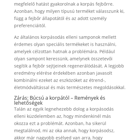
megfelelő hatást gyakorolnak a korpás fejbőrre.
Azonban, hogy milyen típusú terméket válasszunk ki,
függ a fejbőr állapotától és az adott személy
preferenciáitól.
Az általános korpásodás elleni samponok mellett
érdemes olyan speciális termékeket is használni,
amelyek célzottan hatnak a problémára. Például
olyan sampont keressünk, amelynek összetevői
segítik a fejbőr sejtjeinek regenerálódását. A legjobb
eredmény elérése érdekében azonban javasolt
kombinálni ezeket az eszközöket az étrend-,
életmódváltással és más természetes megoldásokkal.
Zárás: Búcsú a korpától – Remények és
lehetőségek
Talán az egyik legnehezebb dolog a korpásodás
elleni küzdelemben az, hogy mindenkinél más
okozza ezt a problémát. Azonban, ha sikerül
megtalálnod, mi az oka annak, hogy korpásodsz,
akkor már nagyobb esélyed van arra, hogy