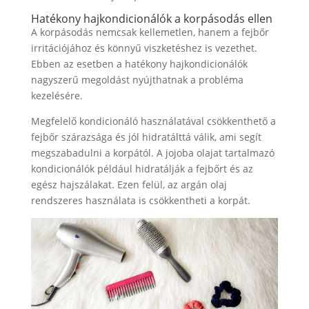
Hatékony hajkondicionálók a korpásodás ellen
A korpásodás nemcsak kellemetlen, hanem a fejbőr
irritációjához és könnyű viszketéshez is vezethet.
Ebben az esetben a hatékony hajkondicionálók
nagyszerű megoldást nyújthatnak a probléma
kezelésére.
Megfelelő kondicionáló használatával csökkenthető a
fejbőr szárazsága és jól hidratálttá válik, ami segít
megszabadulni a korpától. A jojoba olajat tartalmazó
kondicionálók például hidratálják a fejbőrt és az
egész hajszálakat. Ezen felül, az argán olaj
rendszeres használata is csökkentheti a korpát.