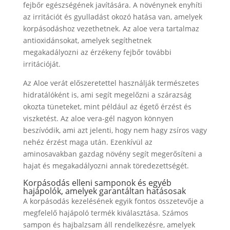
fejbőr egészségének javítására. A növénynek enyhíti
az irritációt és gyulladást okozó hatása van, amelyek
korpásodáshoz vezethetnek. Az aloe vera tartalmaz
antioxidánsokat, amelyek segíthetnek
megakadályozni az érzékeny fejbőr további
irritációját.
Az Aloe verát előszeretettel használják természetes
hidratálóként is, ami segít megelőzni a szárazság
okozta tüneteket, mint például az égető érzést és
viszketést. Az aloe vera-gél nagyon könnyen
beszívódik, ami azt jelenti, hogy nem hagy zsíros vagy
nehéz érzést maga után. Ezenkívül az
aminosavakban gazdag növény segít megerősíteni a
hajat és megakadályozni annak töredezettségét.
Korpásodás elleni samponok és egyéb
hajápolók, amelyek garantáltan hatásosak
A korpásodás kezelésének egyik fontos összetevője a
megfelelő hajápoló termék kiválasztása. Számos
sampon és hajbalzsam áll rendelkezésre, amelyek