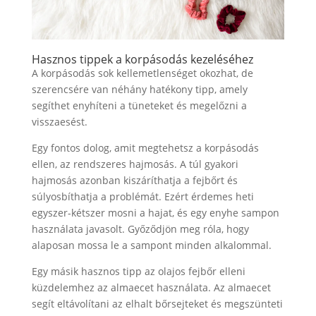
Hasznos tippek a korpásodás kezeléséhez
A korpásodás sok kellemetlenséget okozhat, de
szerencsére van néhány hatékony tipp, amely
segíthet enyhíteni a tüneteket és megelőzni a
visszaesést.
Egy fontos dolog, amit megtehetsz a korpásodás
ellen, az rendszeres hajmosás. A túl gyakori
hajmosás azonban kiszáríthatja a fejbőrt és
súlyosbíthatja a problémát. Ezért érdemes heti
egyszer-kétszer mosni a hajat, és egy enyhe sampon
használata javasolt. Győződjön meg róla, hogy
alaposan mossa le a sampont minden alkalommal.
Egy másik hasznos tipp az olajos fejbőr elleni
küzdelemhez az almaecet használata. Az almaecet
segít eltávolítani az elhalt bőrsejteket és megszünteti