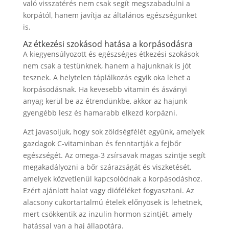
való visszatérés nem csak segít megszabadulni a
korpától, hanem javítja az általános egészségünket
is.
Az étkezési szokásod hatása a korpásodásra
A kiegyensúlyozott és egészséges étkezési szokások
nem csak a testünknek, hanem a hajunknak is jót
tesznek. A helytelen táplálkozás egyik oka lehet a
korpásodásnak. Ha kevesebb vitamin és ásványi
anyag kerül be az étrendünkbe, akkor az hajunk
gyengébb lesz és hamarabb elkezd korpázni.
Azt javasoljuk, hogy sok zöldségfélét együnk, amelyek
gazdagok C-vitaminban és fenntartják a fejbőr
egészségét. Az omega-3 zsírsavak magas szintje segít
megakadályozni a bőr szárazságát és viszketését,
amelyek közvetlenül kapcsolódnak a korpásodáshoz.
Ezért ajánlott halat vagy dióféléket fogyasztani. Az
alacsony cukortartalmú ételek előnyösek is lehetnek,
mert csökkentik az inzulin hormon szintjét, amely
hatással van a haj állapotára.