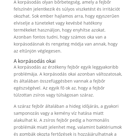
A korpásodás olyan bőrbetegség, amely a fejbőr
felszínén jelentkezik és súlyos viszketést és irritációt
okozhat. Sok ember hajlamos arra, hogy egyszerűen
elviselje a tüneteket vagy kevésbé hatékony
termékeket használjon, hogy enyhítse azokat.
Azonban fontos tudni, hogy számos oka van a
korpásodásnak és rengeteg módja van annak, hogy
az eltűnjön véglegesen.
A korpásodás okai
A korpásodás az érzékeny fejbőr egyik leggyakoribb
problémája. A korpásodás okai azonban változatosak,
és általában összefüggésben vannak a fejbőr
egészségével. Az egyik fő ok az, hogy a fejbőr
túlzottan zsíros vagy túlságosan száraz.
A száraz fejbőr általában a hideg időjárás, a gyakori
samponozás vagy a kemény víz hatása miatt
alakulhat ki. A zsíros fejbőr pedig a hormonális
problémák miatt jelenhet meg, valamint baktériumok
és gombák okozta fertőzések is hozzájárulhatnak a