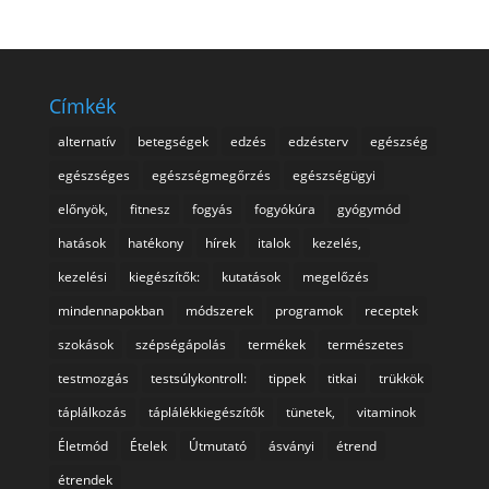
Címkék
alternatív
betegségek
edzés
edzésterv
egészség
egészséges
egészségmegőrzés
egészségügyi
előnyök,
fitnesz
fogyás
fogyókúra
gyógymód
hatások
hatékony
hírek
italok
kezelés,
kezelési
kiegészítők:
kutatások
megelőzés
mindennapokban
módszerek
programok
receptek
szokások
szépségápolás
termékek
természetes
testmozgás
testsúlykontroll:
tippek
titkai
trükkök
táplálkozás
táplálékkiegészítők
tünetek,
vitaminok
Életmód
Ételek
Útmutató
ásványi
étrend
étrendek