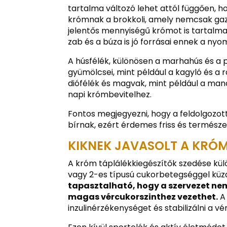
tartalma változó lehet attól függően, ho
krómnak a brokkoli, amely nemcsak ga
jelentős mennyiségű krómot is tartalmaz.
zab és a búza is jó forrásai ennek a ny
A húsfélék, különösen a marhahús és a 
gyümölcsei, mint például a kagyló és a 
diófélék és magvak, mint például a man
napi krómbevitelhez.
Fontos megjegyezni, hogy a feldolgozo
bírnak, ezért érdemes friss és termész
KIKNEK JAVASOLT A KRÓM
A króm táplálékkiegészítők szedése külö
vagy 2-es típusú cukorbetegséggel küz
tapasztalható, hogy a szervezet nem
magas vércukorszinthez vezethet.
A 
inzulinérzékenységet és stabilizálni a vé