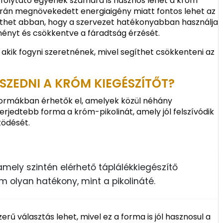
t folytató egyének számára is hasznos lehet a króm
s során megnövekedett energiaigény miatt fontos lehet az
íthet abban, hogy a szervezet hatékonyabban használja
sítményt és csökkentve a fáradtság érzését.
 akik fogyni szeretnének, mivel segíthet csökkenteni az
SZEDNI A KRÓM KIEGÉSZÍTŐT?
formákban érhetők el, amelyek közül néhány
rjedtebb forma a króm-pikolinát, amely jól felszívódik
ködését.
, amely szintén elérhető táplálékkiegészítő
 olyan hatékony, mint a pikolináté.
rű választás lehet, mivel ez a forma is jól hasznosul a