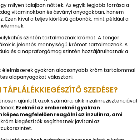
gy milyen talajban nőttek. Az egyik legjobb forrása a
zdag vitaminokban és ásványi anyagokban, hanem
 Ezen kívül a teljes kiőrlésű gabonák, mint például a
omelemnek.
pulykahús szintén tartalmaznak krómot. A tenger
rákok is jelentős mennyiségű krómot tartalmaznak. A
dula és a napraforgómag szintén hozzájárulhatnak a
tt élelmiszerek gyakran alacsonyabb króm tartalommal
etes alapanyagokat választani.
 TÁPLÁLÉKKIEGÉSZÍTŐ SZEDÉSE?
nösen ajánlott azok számára, akik inzulinrezisztenciával
denek.
Ezeknél az embereknél gyakran
 képes megfelelően reagálni az inzulinra, ami
króm kiegészítők segíthetnek javítani az
rcukorszintet.