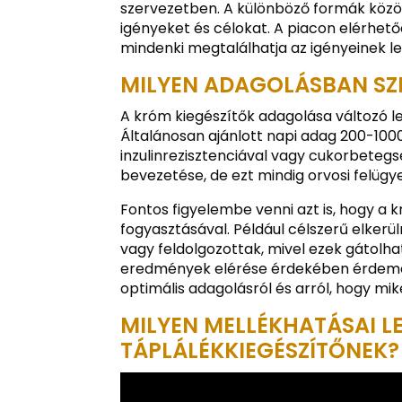
szervezetben. A különböző formák közöt
igényeket és célokat. A piacon elérhető
mindenki megtalálhatja az igényeinek 
MILYEN ADAGOLÁSBAN SZ
A króm kiegészítők adagolása változó leh
Általánosan ajánlott napi adag 200-10
inzulinrezisztenciával vagy cukorbete
bevezetése, de ezt mindig orvosi felüg
Fontos figyelembe venni azt is, hogy a 
fogyasztásával. Például célszerű elker
vagy feldolgozottak, mivel ezek gátolh
eredmények elérése érdekében érdemes 
optimális adagolásról és arról, hogy mik
MILYEN MELLÉKHATÁSAI L
TÁPLÁLÉKKIEGÉSZÍTŐNEK?