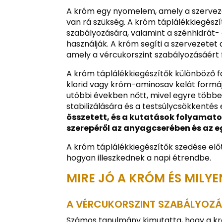
A króm egy nyomelem, amely a szervez
van rá szükség. A króm táplálékkiegész
szabályozására, valamint a szénhidrát-
használják. A króm segíti a szervezetet
amely a vércukorszint szabályozásáért 
A króm táplálékkiegészítők különböző f
klorid vagy króm-aminosav kelát formá
utóbbi években nőtt, mivel egyre több
stabilizálására és a testsúlycsökkentés 
összetett, és a kutatások folyamat
szerepéről az anyagcserében és az
A króm táplálékkiegészítők szedése elő
hogyan illeszkednek a napi étrendbe.
MIRE JÓ A KRÓM ÉS MILY
A VÉRCUKORSZINT SZABÁLYOZ
Számos tanulmány kimutatta, hogy a kr