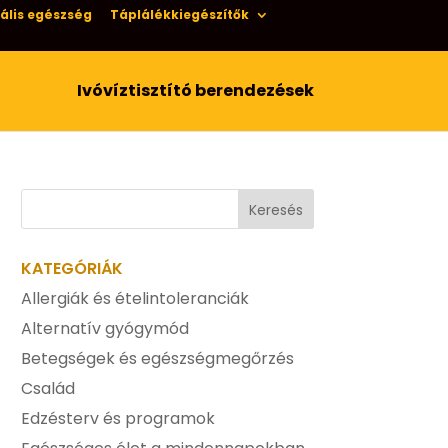
ális egészség
Táplálékkiegészítők
Ivóvíztisztító berendezések
KATEGÓRIÁK
Allergiák és ételintoleranciák
Alternatív gyógymód
Betegségek és egészségmegőrzés
Család
Edzésterv és programok