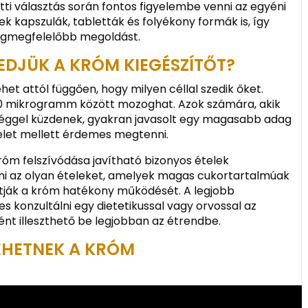
ti választás során fontos figyelembe venni az egyéni
ek kapszulák, tabletták és folyékony formák is, így
legmegfelelőbb megoldást.
EDJÜK A KRÓM KIEGÉSZÍTŐT?
et attól függően, hogy milyen céllal szedik őket.
00 mikrogramm között mozoghat. Azok számára, akik
gséggel küzdenek, gyakran javasolt egy magasabb adag
yelet mellett érdemes megtenni.
króm felszívódása javítható bizonyos ételek
ülni az olyan ételeket, amelyek magas cukortartalmúak
atják a króm hatékony működését. A legjobb
konzultálni egy dietetikussal vagy orvossal az
ént illeszthető be legjobban az étrendbe.
EHETNEK A KRÓM