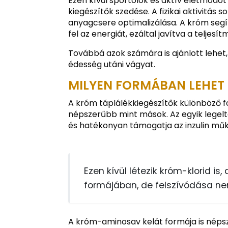
Ezen kívül sportolók és aktív életmódo
kiegészítők szedése. A fizikai aktivitá
anyagcsere optimalizálása. A króm seg
fel az energiát, ezáltal javítva a telje
Továbbá azok számára is ajánlott lehet,
édesség utáni vágyat.
MILYEN FORMÁBAN LEHET 
A króm táplálékkiegészítők különböző 
népszerűbb mint mások. Az egyik legelte
és hatékonyan támogatja az inzulin mű
Ezen kívül létezik króm-klorid is
formájában, de felszívódása nem
A króm-aminosav kelát formája is népsze