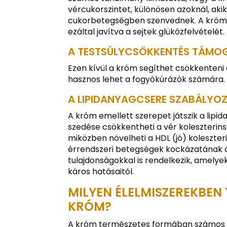
vércukorszintet, különösen azoknál, akik
cukorbetegségben szenvednek. A króm h
ezáltal javítva a sejtek glükózfelvételét.
A TESTSÚLYCSÖKKENTÉS TÁMO
Ezen kívül a króm segíthet csökkenteni
hasznos lehet a fogyókúrázók számára.
A LIPIDANYAGCSERE SZABÁLYOZ
A króm emellett szerepet játszik a lipi
szedése csökkentheti a vér koleszterinszi
miközben növelheti a HDL (jó) koleszterin
érrendszeri betegségek kockázatának 
tulajdonságokkal is rendelkezik, amely
káros hatásaitól.
MILYEN ÉLELMISZEREKBEN
KRÓM?
A króm természetes formában számos é