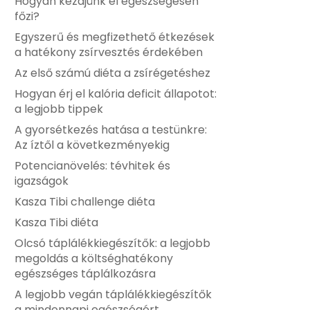
Hogyan kezdjünk el egészségesen
főzi?
Egyszerű és megfizethető étkezések
a hatékony zsírvesztés érdekében
Az első számú diéta a zsírégetéshez
Hogyan érj el kalória deficit állapotot:
a legjobb tippek
A gyorsétkezés hatása a testünkre:
Az íztől a következményekig
Potencianövelés: tévhitek és
igazságok
Kasza Tibi challenge diéta
Kasza Tibi diéta
Olcsó táplálékkiegészítők: a legjobb
megoldás a költséghatékony
egészséges táplálkozásra
A legjobb vegán táplálékkiegészítők
a mindennapi egészségért