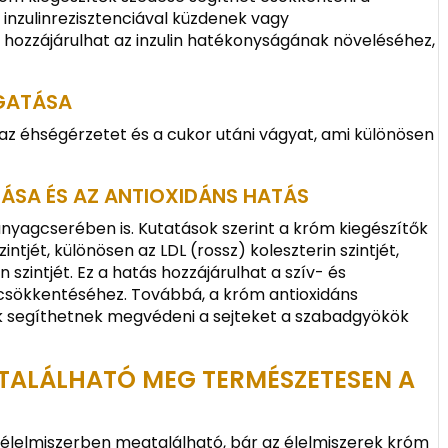
 inzulinrezisztenciával küzdenek vagy
ozzájárulhat az inzulin hatékonyságának növeléséhez,
GATÁSA
 az éhségérzetet és a cukor utáni vágyat, ami különösen
ÁSA ÉS AZ ANTIOXIDÁNS HATÁS
danyagcserében is. Kutatások szerint a króm kiegészítők
ntjét, különösen az LDL (rossz) koleszterin szintjét,
 szintjét. Ez a hatás hozzájárulhat a szív- és
csökkentéséhez. Továbbá, a króm antioxidáns
ek segíthetnek megvédeni a sejteket a szabadgyökök
 TALÁLHATÓ MEG TERMÉSZETESEN A
lelmiszerben megtalálható, bár az élelmiszerek króm