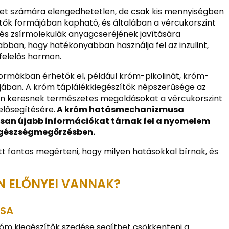
et számára elengedhetetlen, de csak kis mennyiségben
ítők formájában kapható, és általában a vércukorszint
 és zsírmolekulák anyagcseréjének javítására
 abban, hogy hatékonyabban használja fel az inzulint,
felelős hormon.
ormákban érhetők el, például króm-pikolinát, króm-
jában. A króm táplálékkiegészítők népszerűsége az
en keresnek természetes megoldásokat a vércukorszint
elősegítésére.
A króm hatásmechanizmusa
osan újabb információkat tárnak fel a nyomelem
 egészségmegőrzésben.
tt fontos megérteni, hogy milyen hatásokkal bírnak, és
EN ELŐNYEI VANNAK?
ÁSA
óm kiegészítők szedése segíthet csökkenteni a