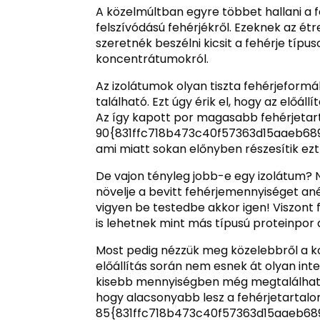
A közelmúltban egyre többet hallani a f
felszívódású fehérjékről. Ezeknek az ét
szeretnék beszélni kicsit a fehérje típu
koncentrátumokról.
Az izolátumok olyan tiszta fehérjeform
található. Ezt úgy érik el, hogy az előál
Az így kapott por magasabb fehérjetar
90{831ffc718b473c40f57363d15aaeb689
ami miatt sokan előnyben részesítik ezt
De vajon tényleg jobb-e egy izolátum? N
növelje a bevitt fehérjemennyiséget an
vigyen be testedbe akkor igen! Viszont 
is lehetnek mint más típusú proteinpor 
Most pedig nézzük meg közelebbről a 
előállítás során nem esnek át olyan inte
kisebb mennyiségben még megtalálhatóak
hogy alacsonyabb lesz a fehérjetartalo
85{831ffc718b473c40f57363d15aaeb68