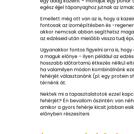
egy adag kazeint – mondjuk egy pohár t
egész éjjel tápanyaghoz jutnak az izmaid
Emellett még ott van az is, hogy a kaz
fontosak az izomépítésben és -regener
akkor nemcsak abban segíthetsz maga
az edzéseid után mielőbb vissza tudj épü
Ugyanakkor fontos figyelni arra is, hogy
a maguk előnye – ilyen például az edzé
hosszabb időtartamú étkezés nélkül eltöl
ha valamilyen módon kombinálnánk ezek
fehérjét választanánk (pl. egy protein 
térnénk át.
Nektek mi a tapasztalatotok ezzel kapc
fehérjét? Én bevallom őszintén: van néh
amikor a gyors fehérje kicsit jobban esik
előnyben részesíteni.