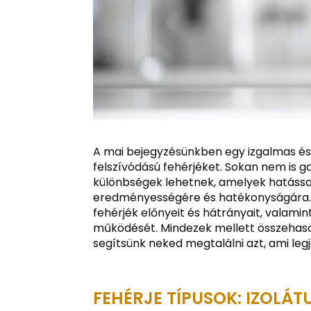
A mai bejegyzésünkben egy izgalmas és 
felszívódású fehérjéket. Sokan nem is go
különbségek lehetnek, amelyek hatássa
eredményességére és hatékonyságára. 
fehérjék előnyeit és hátrányait, valamin
működését. Mindezek mellett összehason
segítsünk neked megtalálni azt, ami leg
FEHÉRJE TÍPUSOK: IZOL