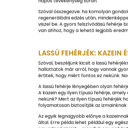
napos tevékenység során.
Szóval összegezve: ha komolyan gondol
regenerálódni edzés után, mindenképpen
viszel be. A gyors felszívódású fehérje 
van ahhoz, hogy a lehető legjobb eredm
LASSÚ FEHÉRJÉK: KAZEIN É
Szóval, beszéljünk kicsit a lassú fehérjék
hallottatok már arról, hogy vannak gyor
értitek, hogy miért fontos ez nekünk. No
A lassú fehérje lényegében olyan fehérje
A kazein egy ilyen típusú fehérje, amel
nekünk? Mert az ilyen típusú fehérjék h
folyamatosan biztosítják az izmainknak
Az egyik legnagyobb előnye a kazeinnak
által. Erre példa lehet például egy egés