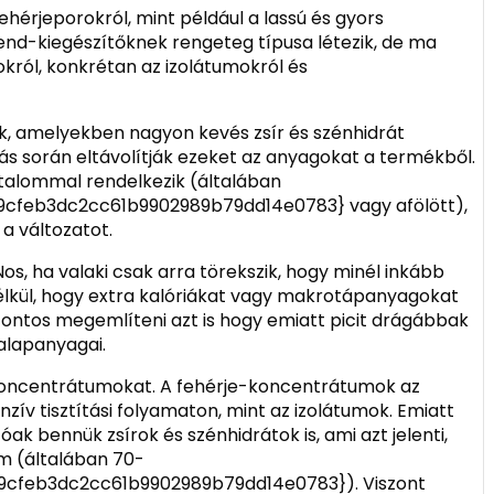
ehérjeporokról, mint például a lassú és gyors
rend-kiegészítőknek rengeteg típusa létezik, de ma
sokról, konkrétan az izolátumokról és
ák, amelyekben nagyon kevés zsír és szénhidrát
lítás során eltávolítják ezeket az anyagokat a termékből.
talommal rendelkezik (általában
cfeb3dc2cc61b9902989b79dd14e0783} vagy afölött),
 a változatot.
os, ha valaki csak arra törekszik, hogy minél inkább
élkül, hogy extra kalóriákat vagy makrotápanyagokat
fontos megemlíteni azt is hogy emiatt picit drágábbak
alapanyagai.
koncentrátumokat. A fehérje-koncentrátumok az
nzív tisztítási folyamaton, mint az izolátumok. Emiatt
 bennük zsírok és szénhidrátok is, ami azt jelenti,
m (általában 70-
9cfeb3dc2cc61b9902989b79dd14e0783}). Viszont