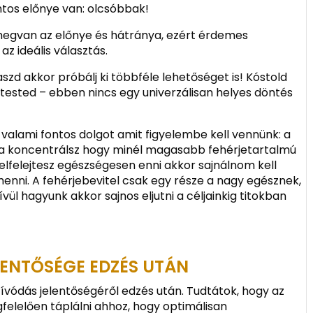
tos előnye van: olcsóbbak!
egvan az előnye és hátránya, ezért érdemes
z ideális választás.
zd akkor próbálj ki többféle lehetőséget is! Kóstold
ested – ebben nincs egy univerzálisan helyes döntés
alami fontos dolgot amit figyelembe kell vennünk: a
rra koncentrálsz hogy minél magasabb fehérjetartalmú
elfelejtesz egészségesen enni akkor sajnálnom kell
enni. A fehérjebevitel csak egy része a nagy egésznek,
ül hagyunk akkor sajnos eljutni a céljainkig titokban
LENTŐSÉGE EDZÉS UTÁN
szívódás jelentőségéről edzés után. Tudtátok, hogy az
felelően táplálni ahhoz, hogy optimálisan