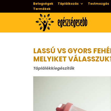
Betegségek
Táplálkozás
Testmozgás
Termékek
LASSÚ VS GYORS FEHÉ
MELYIKET VÁLASSZUK
Táplálékkiegészítők