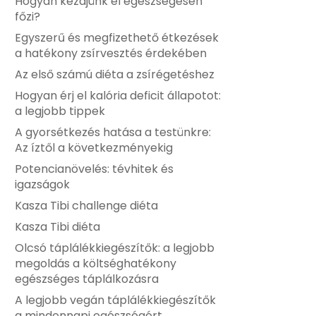
Hogyan kezdjünk el egészségesen
főzi?
Egyszerű és megfizethető étkezések
a hatékony zsírvesztés érdekében
Az első számú diéta a zsírégetéshez
Hogyan érj el kalória deficit állapotot:
a legjobb tippek
A gyorsétkezés hatása a testünkre:
Az íztől a következményekig
Potencianövelés: tévhitek és
igazságok
Kasza Tibi challenge diéta
Kasza Tibi diéta
Olcsó táplálékkiegészítők: a legjobb
megoldás a költséghatékony
egészséges táplálkozásra
A legjobb vegán táplálékkiegészítők
a mindennapi egészségért