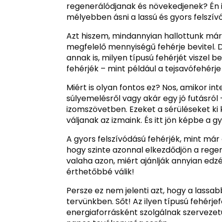
regenerálódjanak és növekedjenek? Én 
mélyebben ásni a lassú és gyors felszív
Azt hiszem, mindannyian hallottunk már
megfelelő mennyiségű fehérje bevitel. 
annak is, milyen típusú fehérjét viszel 
fehérjék – mint például a tejsavófehér
Miért is olyan fontos ez? Nos, amikor in
súlyemelésről vagy akár egy jó futásról
izomszövetben. Ezeket a sérüléseket ki
váljanak az izmaink. És itt jön képbe a g
A gyors felszívódású fehérjék, mint már
hogy szinte azonnal elkezdődjön a reg
valaha azon, miért ajánlják annyian edz
érthetőbbé válik!
Persze ez nem jelenti azt, hogy a lassab
tervünkben. Sőt! Az ilyen típusú fehérje
energiaforrásként szolgálnak szerveze