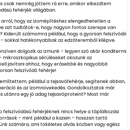
is csak nemrég jöttem rá erre, amikor elkezdtem
ódású fehérjék világában.
 arról, hogy az izomépítéshez elengedhetetlen a
De azt tudtátok-e, hogy nagyon fontos szerepe van
be? Kiderült számomra például, hogy a gyorsan felszívódó
je – sokkal hatékonyabbak az edzőteremből kilépve.
tenzíven dolgozik az izmunk – legyen szó akár konditermi
 – mikroszkopikus sérüléseket okozunk az
 kell javítani ahhoz, hogy erősebbé és nagyobbá
yorsan felszívódó fehérje!
 említettem, például a tejsavófehérje, segítenek abban,
eneráció és az izomnövekedés. Gondolkoztatok már
és utánra egy jó adag tejsavóproteint? Most már
b felszívódású fehérjéknek nincs helye a táplálkozási
források – mint például a kazein – hosszan tartó
tünk számára, ami tökéletes alvás közben vagy egész