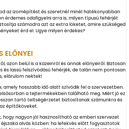
od az izomépítést és szeretnél minél hatékonyabban
 érdemes odafigyelni arra is, milyen típusú fehérjét
biztosítja számodra azt az extra löketet, amire szükséged
ényeket érd el. Ugye milyen érdekes?
S ELŐNYEI
ről, azon belül is a kazeinról és annak előnyeiről. Biztosan
s és lassú felszívódású fehérjék, de talán nem pontosan
s, elárulom nektek!
, amely hosszabb idő alatt szívódik fel a szervezetben.
y elsősorban a tejtermékekben található meg. Miért jó ez
osszan tartó teltségérzetet biztosítanak számunkra és
 az építőköveket.
, hogy nagyon jól hasznosítható az emberi szervezet
z éjszaka alvás közben: ha lefekvés előtt fogyasztotok