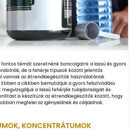
fontos témát szeretnénk boncolgatni: a lassú és gyors
ndolnák, de a fehérje típusok között jelentős
l vannak az étrendkiegészítők használatának
Ebben a cikkben bemutatjuk a gyors felszívódású
t megvizsgáljuk a lassú fehérjék tulajdonságait és
lítást is készítünk az étrendkiegészítők között, hogy
jobban megfelel az igényeidnek és céljaidnak.
ÁTUMOK, KONCENTRÁTUMOK