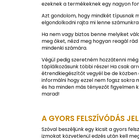
ezeknek a termékeknek egy nagyon fon
Azt gondolom, hogy mindkét típusnak m
elgondolkodni rajta mi lenne számunkra a
Ha nem vagy biztos benne melyiket válas
meg őket, nézd meg hogyan reagál rád t
mindenki számára.
Végül pedig szeretném hozzátenni még v
táplálkozásunk többi része! Ha csak a
étrendkiegészítőt vegyél be de közben 
informálni hogy ezzel nem fogsz sokra m
és ha minden más tényezőt figyelmen kív
marad!
A GYORS FELSZÍVÓDÁS JE
Szóval beszéljünk egy kicsit a gyors fel
izmokat közvetlenül edzés után kell meg