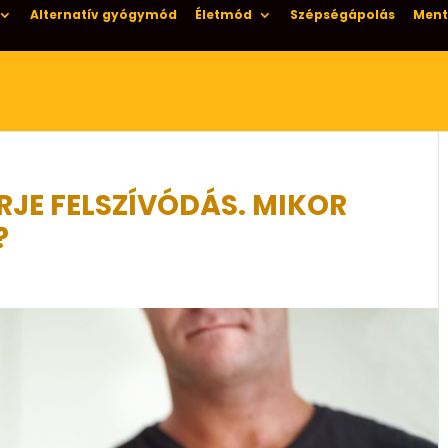
Alternatív gyógymód
Életmód
Szépségápolás
Ment
RJE FELSZÍVÓDÁS. MIKOR
?