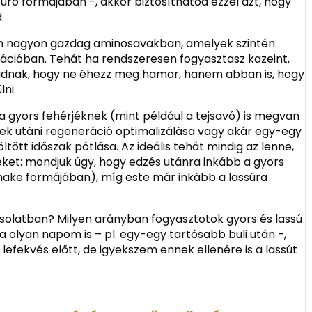
úró formájában -, akkor biztosíthatod ezzel azt, hogy
.
ein nagyon gazdag aminosavakban, amelyek szintén
ációban. Tehát ha rendszeresen fogyasztasz kazeint,
dnak, hogy ne éhezz meg hamar, hanem abban is, hogy
lni.
 a gyors fehérjéknek (mint például a tejsavó) is megvan
sek utáni regeneráció optimalizálása vagy akár egy-egy
tött időszak pótlása. Az ideális tehát mindig az lenne,
et: mondjuk úgy, hogy edzés utánra inkább a gyors
shake formájában), míg este már inkább a lassúra
solatban? Milyen arányban fogyasztotok gyors és lassú
a olyan napom is – pl. egy-egy tartósabb buli után -,
 lefekvés előtt, de igyekszem ennek ellenére is a lassút