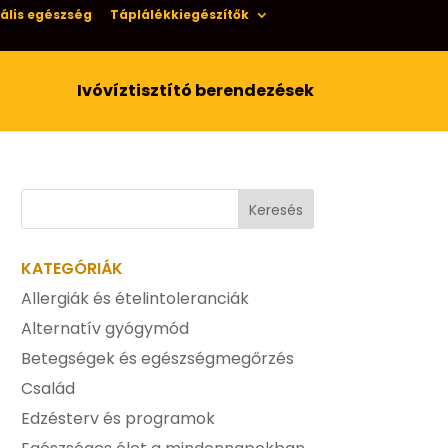
ális egészség
Táplálékkiegészítők
Ivóvíztisztító berendezések
KATEGÓRIÁK
Allergiák és ételintoleranciák
Alternatív gyógymód
Betegségek és egészségmegőrzés
Család
Edzésterv és programok