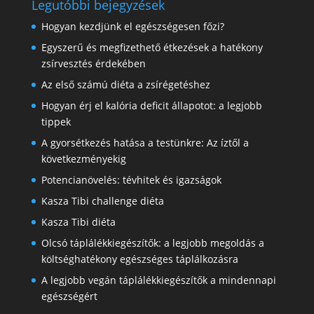
Legutóbbi bejegyzések
Hogyan kezdjünk el egészségesen főzi?
Egyszerű és megfizethető étkezések a hatékony
zsírvesztés érdekében
Az első számú diéta a zsírégetéshez
Hogyan érj el kalória deficit állapotot: a legjobb
tippek
A gyorsétkezés hatása a testünkre: Az íztől a
következményekig
Potencianövelés: tévhitek és igazságok
Kasza Tibi challenge diéta
Kasza Tibi diéta
Olcsó táplálékkiegészítők: a legjobb megoldás a
költséghatékony egészséges táplálkozásra
A legjobb vegán táplálékkiegészítők a mindennapi
egészségért