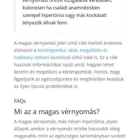
vérnyomást orvosi vizsgálatok keretében,
különösen ha családi anamnézisben
szerepel hipertónia vagy más kockázati
tényezők állnak fenn.
A magas vérnyomás jelei című cikk mellett érdemes
elolvasni a
Körömgomba: okok, megelőzés és
hatékony otthoni kezelések
című írást is. Ez a cikk
hasznos információkat nyújt arról, hogyan lehet
kezelni és megelőzni a körömgombát. Fontos, hogy
figyeljünk az egészségünkre és megfelelően kezeljük
az ilyen típusú problémákat is.
FAQs
Mi az a magas vérnyomás?
A magas vérnyomás, más néven hipertónia, olyan
állapot, amikor a vérnyomás értéke hosszabb ideig
magasabb, mint az egészséges tartományban szokott