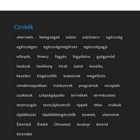
Címkék
alternatív
betegségek
edzés
edzésterv
egészség
egészséges
egészségmegőrzés
egészségügyi
előnyök,
fitnesz
fogyás
fogyókúra
gyógymód
hatások
hatékony
hírek
italok
kezelés,
kezelési
kiegészítők:
kutatások
megelőzés
mindennapokban
módszerek
programok
receptek
szokások
szépségápolás
termékek
természetes
testmozgás
testsúlykontroll:
tippek
titkai
trükkök
táplálkozás
táplálékkiegészítők
tünetek,
vitaminok
Életmód
Ételek
Útmutató
ásványi
étrend
étrendek