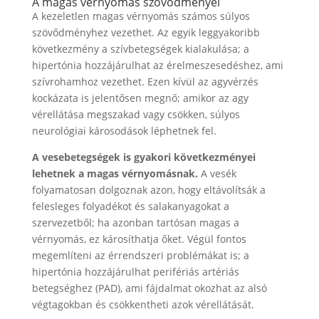
A magas vérnyomás szövődményei
A kezeletlen magas vérnyomás számos súlyos
szövődményhez vezethet. Az egyik leggyakoribb
következmény a szívbetegségek kialakulása; a
hipertónia hozzájárulhat az érelmeszesedéshez, ami
szívrohamhoz vezethet. Ezen kívül az agyvérzés
kockázata is jelentősen megnő; amikor az agy
vérellátása megszakad vagy csökken, súlyos
neurológiai károsodások léphetnek fel.
A vesebetegségek is gyakori következményei
lehetnek a magas vérnyomásnak.
A vesék
folyamatosan dolgoznak azon, hogy eltávolítsák a
felesleges folyadékot és salakanyagokat a
szervezetből; ha azonban tartósan magas a
vérnyomás, ez károsíthatja őket. Végül fontos
megemlíteni az érrendszeri problémákat is; a
hipertónia hozzájárulhat perifériás artériás
betegséghez (PAD), ami fájdalmat okozhat az alsó
végtagokban és csökkentheti azok vérellátását.