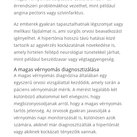
érrendszeri problémákhoz vezethet, mint például
angina pectoris vagy szívinfarktus.
Az emberek gyakran tapasztalhatnak légszomjat vagy
mellkasi fájdalmat is, ami sürgős orvosi beavatkozást
igényelhet. A hipertónia hosszú távú hatásai közé
tartozik az agyvérzés kockázatának növekedése is,
amely hirtelen fellépő neurológiai tünetekkel járhat,
mint például beszédzavar vagy végtaggyengeség.
A magas vérnyomás diagnosztizálása
A magas vérnyomás diagnózisa általában egy
egyszerű orvosi vizsgálattal kezdődik, amely során a
páciens vérnyomását mérik. A mérést legalább két
különböző alkalommal kell elvégezni, hogy
megbizonyosodjanak arról, hogy a magas vérnyomás
tartós jelenség. Az orvosok gyakran javasolják a
vérnyomás napi monitorozását is, különösen azok
számára, akiknél már diagnosztizálták a hipertóniát
vagy akiknek kockázati tényezőik vannak.