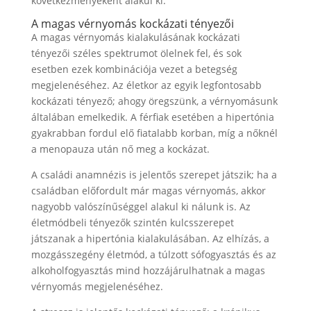
következményeként alakul ki.
A magas vérnyomás kockázati tényezői
A magas vérnyomás kialakulásának kockázati
tényezői széles spektrumot ölelnek fel, és sok
esetben ezek kombinációja vezet a betegség
megjelenéséhez. Az életkor az egyik legfontosabb
kockázati tényező; ahogy öregszünk, a vérnyomásunk
általában emelkedik. A férfiak esetében a hipertónia
gyakrabban fordul elő fiatalabb korban, míg a nőknél
a menopauza után nő meg a kockázat.
A családi anamnézis is jelentős szerepet játszik; ha a
családban előfordult már magas vérnyomás, akkor
nagyobb valószínűséggel alakul ki nálunk is. Az
életmódbeli tényezők szintén kulcsszerepet
játszanak a hipertónia kialakulásában. Az elhízás, a
mozgásszegény életmód, a túlzott sófogyasztás és az
alkoholfogyasztás mind hozzájárulhatnak a magas
vérnyomás megjelenéséhez.