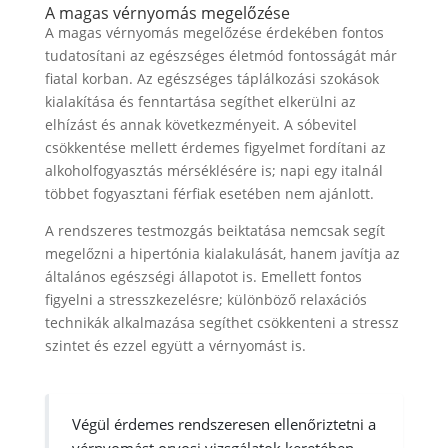
A magas vérnyomás megelőzése
A magas vérnyomás megelőzése érdekében fontos
tudatosítani az egészséges életmód fontosságát már
fiatal korban. Az egészséges táplálkozási szokások
kialakítása és fenntartása segíthet elkerülni az
elhízást és annak következményeit. A sóbevitel
csökkentése mellett érdemes figyelmet fordítani az
alkoholfogyasztás mérséklésére is; napi egy italnál
többet fogyasztani férfiak esetében nem ajánlott.
A rendszeres testmozgás beiktatása nemcsak segít
megelőzni a hipertónia kialakulását, hanem javítja az
általános egészségi állapotot is. Emellett fontos
figyelni a stresszkezelésre; különböző relaxációs
technikák alkalmazása segíthet csökkenteni a stressz
szintet és ezzel együtt a vérnyomást is.
Végül érdemes rendszeresen ellenőriztetni a