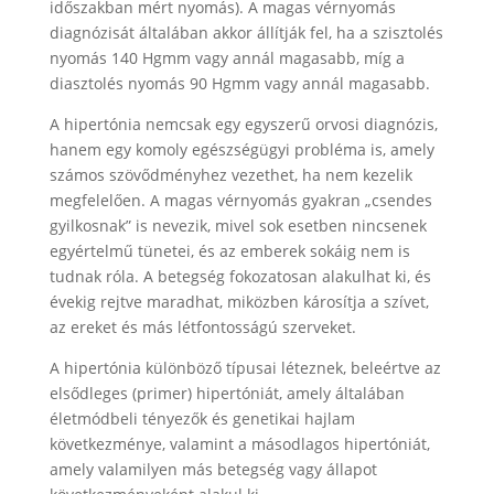
időszakban mért nyomás). A magas vérnyomás
diagnózisát általában akkor állítják fel, ha a szisztolés
nyomás 140 Hgmm vagy annál magasabb, míg a
diasztolés nyomás 90 Hgmm vagy annál magasabb.
A hipertónia nemcsak egy egyszerű orvosi diagnózis,
hanem egy komoly egészségügyi probléma is, amely
számos szövődményhez vezethet, ha nem kezelik
megfelelően. A magas vérnyomás gyakran „csendes
gyilkosnak” is nevezik, mivel sok esetben nincsenek
egyértelmű tünetei, és az emberek sokáig nem is
tudnak róla. A betegség fokozatosan alakulhat ki, és
évekig rejtve maradhat, miközben károsítja a szívet,
az ereket és más létfontosságú szerveket.
A hipertónia különböző típusai léteznek, beleértve az
elsődleges (primer) hipertóniát, amely általában
életmódbeli tényezők és genetikai hajlam
következménye, valamint a másodlagos hipertóniát,
amely valamilyen más betegség vagy állapot