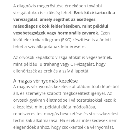
A diagnózis megerősítése érdekében további
vizsgálatokra is szükség lehet.
Ezek közé tartozik a
vérvizsgálat, amely segíthet az esetleges
másodlagos okok felderítésében, mint például
vesebetegségek vagy hormonális zavarok.
Ezen
kívül elektrokardiogram (EKG) készítése is ajánlott
lehet a szív állapotának felmérésére.
Az orvosok képalkotó vizsgálatokat is végezhetnek,
mint például ultrahang vagy CT-vizsgálat, hogy
ellenőrizzék az erek és a szív állapotát.
A magas vérnyomás kezelése
A magas vérnyomás kezelése általában több lépésből
áll, és személyre szabott megközelítést igényel. Az
orvosok gyakran életmódbeli változtatásokkal kezdik
a kezelést, mint például diéta módosítása,
rendszeres testmozgás bevezetése és stresszkezelési
technikák alkalmazása. Ha ezek az intézkedések nem
elegendőek ahhoz, hogy csökkentsék a vérnyomást,