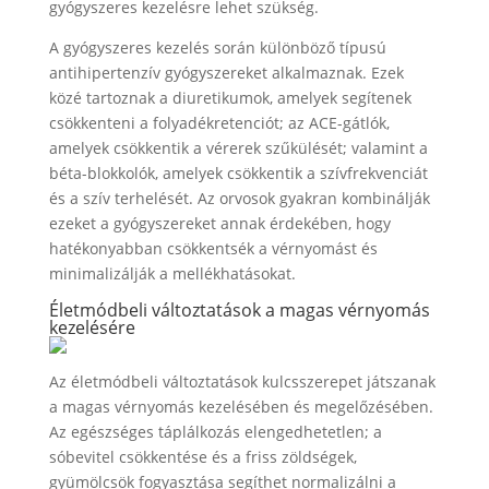
gyógyszeres kezelésre lehet szükség.
A gyógyszeres kezelés során különböző típusú
antihipertenzív gyógyszereket alkalmaznak. Ezek
közé tartoznak a diuretikumok, amelyek segítenek
csökkenteni a folyadékretenciót; az ACE-gátlók,
amelyek csökkentik a vérerek szűkülését; valamint a
béta-blokkolók, amelyek csökkentik a szívfrekvenciát
és a szív terhelését. Az orvosok gyakran kombinálják
ezeket a gyógyszereket annak érdekében, hogy
hatékonyabban csökkentsék a vérnyomást és
minimalizálják a mellékhatásokat.
Életmódbeli változtatások a magas vérnyomás
kezelésére
Az életmódbeli változtatások kulcsszerepet játszanak
a magas vérnyomás kezelésében és megelőzésében.
Az egészséges táplálkozás elengedhetetlen; a
sóbevitel csökkentése és a friss zöldségek,
gyümölcsök fogyasztása segíthet normalizálni a