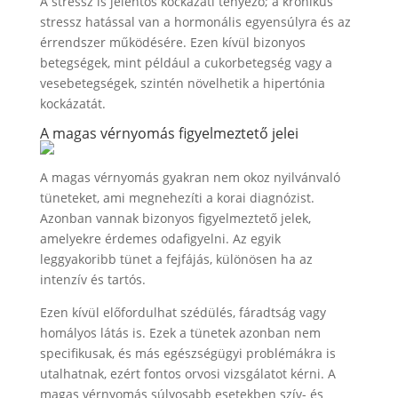
A stressz is jelentős kockázati tényező; a krónikus
stressz hatással van a hormonális egyensúlyra és az
érrendszer működésére. Ezen kívül bizonyos
betegségek, mint például a cukorbetegség vagy a
vesebetegségek, szintén növelhetik a hipertónia
kockázatát.
A magas vérnyomás figyelmeztető jelei
A magas vérnyomás gyakran nem okoz nyilvánvaló
tüneteket, ami megnehezíti a korai diagnózist.
Azonban vannak bizonyos figyelmeztető jelek,
amelyekre érdemes odafigyelni. Az egyik
leggyakoribb tünet a fejfájás, különösen ha az
intenzív és tartós.
Ezen kívül előfordulhat szédülés, fáradtság vagy
homályos látás is. Ezek a tünetek azonban nem
specifikusak, és más egészségügyi problémákra is
utalhatnak, ezért fontos orvosi vizsgálatot kérni. A
magas vérnyomás súlyosabb esetekben szív- és