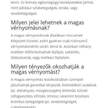
lenni. Ez komoly egészségügyi kockázatokkal járhat,
mint például szívbetegségek, stroke, vagy
vesebetegségek.
Milyen jelei lehetnek a magas
vérnyomásnak?
A magas vérnyomásnak általában nincsenek
kifejezett tünetei, ezért gyakran csak rutinszerű
vérnyomásmérés során derül ki. Azonban néhány
esetben előfordulhatnak fejfájás, szédülés,
látászavarok, vagy mellkasi fájdalom.
Milyen tényezők okozhatják a
magas vérnyomást?
A magas vérnyomás kialakulásában szerepet
játszhatnak genetikai tényezők, életmódbeli szokások
(pl. dohányzás, mozgásszegény életmód, túlzott
sófogyasztás), elhízás, stressz, valamint bizonyos
krónikus betegségek (pl. vesebetegségek,
cukorbetegség).