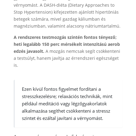
vérnyomást. A DASH-diéta (Dietary Approaches to
Stop Hypertension) kifejezetten ajánlott hipertóniás
betegek számára, mivel gazdag káliumban és
magnéziumban, valamint alacsony nátriumtartalmú.
A rendszeres testmozgás szintén fontos tényező;
heti legalább 150 perc mérsékelt intenzitású aerob
edzés javasolt.
A mozgás nemcsak segít csökkenteni
a testsúlyt, hanem javítja az érrendszeri egészséget
is.
Ezen kívül fontos figyelmet fordítani a
stresszkezelésre; relaxációs technikák, mint
például meditáció vagy légzőgyakorlatok
alkalmazása segíthet csökkenteni a stressz
szintet és ezáltal javítani a vérnyomást.