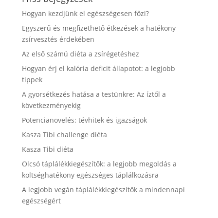
Hogyan kezdjünk el egészségesen főzi?
Egyszerű és megfizethető étkezések a hatékony
zsírvesztés érdekében
Az első számú diéta a zsírégetéshez
Hogyan érj el kalória deficit állapotot: a legjobb
tippek
A gyorsétkezés hatása a testünkre: Az íztől a
következményekig
Potencianövelés: tévhitek és igazságok
Kasza Tibi challenge diéta
Kasza Tibi diéta
Olcsó táplálékkiegészítők: a legjobb megoldás a
költséghatékony egészséges táplálkozásra
A legjobb vegán táplálékkiegészítők a mindennapi
egészségért