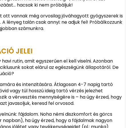
záást… hacsak ki nem próbáljuk!
t ott vannak még orvosilag jóváhagyott gyógyszerek is
 A lényeg talán csak annyi: ne adjuk fel! Próbálkozzunk
egjobban számunkra.
CIÓ JELEI
avi rutin, amit egyszerűen el kell viselni. Azonban
iklusunk sokat elárul az egészségünk állapotáról. De
ruáció?
artamára és intenzitására. Átlagosan 4-7 napig tartó
övid vagy túl hosszú ideig tartó vérzés jelezhet
ik a vérvesztés mennyiségére is – ha úgy érzed, hogy
zt javasoljuk, keresd fel orvosod.
elnünk: fájdalom. Noha némi diszkomfort és görcs
pár napban), ha úgy érzed, hogy a fájdalmak nagyon
lános jólétet vagy tevékenységeidet (pl.: munka)