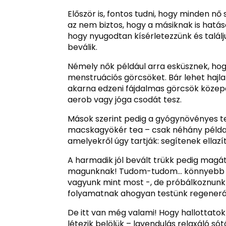
Először is, fontos tudni, hogy minden n
az nem biztos, hogy a másiknak is hatá
hogy nyugodtan kísérletezzünk és talál
beválik.
Némely nők például arra esküsznek, hog
menstruációs görcsöket. Bár lehet hajla
akarna edzeni fájdalmas görcsök közep
aerob vagy jóga csodát tesz.
Mások szerint pedig a gyógynövényes tea
macskagyökér tea – csak néhány példa
amelyekről úgy tartják: segítenek ellazít
A harmadik jól bevált trükk pedig magát
magunknak! Tudom-tudom… könnyebb mon
vagyunk mint most -, de próbálkoznunk 
folyamatnak ahogyan testünk regenerálód
De itt van még valami! Hogy hallottato
létezik belölük – lavendulás relaxáló só