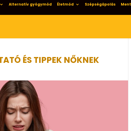
Alternatív gyógymód
Életmód
Szépségápolás
Ment
ATÓ ÉS TIPPEK NŐKNEK