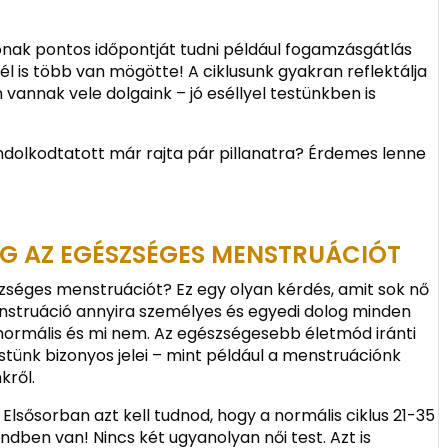
ónak pontos időpontját tudni például fogamzásgátlás
 is több van mögötte! A ciklusunk gyakran reflektálja
vannak vele dolgaink – jó eséllyel testünkben is
dolkodtatott már rajta pár pillanatra? Érdemes lenne
 AZ EGÉSZSÉGES MENSTRUÁCIÓT
zséges menstruációt? Ez egy olyan kérdés, amit sok nő
nstruáció annyira személyes és egyedi dolog minden
 normális és mi nem. Az egészségesebb életmód iránti
stünk bizonyos jelei – mint például a menstruációnk
kről.
Elsősorban azt kell tudnod, hogy a normális ciklus 21-35
endben van! Nincs két ugyanolyan női test. Azt is