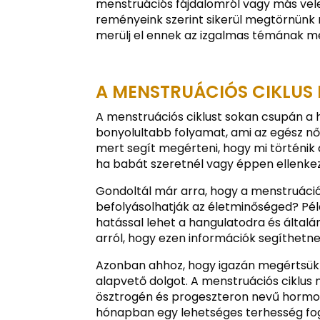
menstruációs fájdalomról vagy más vel
reményeink szerint sikerül megtörnünk n
merülj el ennek az izgalmas témának m
A MENSTRUÁCIÓS CIKLUS
A menstruációs ciklust sokan csupán a h
bonyolultabb folyamat, ami az egész női
mert segít megérteni, hogy mi történik 
ha babát szeretnél vagy éppen ellenkez
Gondoltál már arra, hogy a menstruáció
befolyásolhatják az életminőséged? Pél
hatással lehet a hangulatodra és általá
arról, hogy ezen információk segíthetn
Azonban ahhoz, hogy igazán megértsük e
alapvető dolgot. A menstruációs ciklus
ösztrogén és progeszteron nevű hormonok
hónapban egy lehetséges terhesség fo