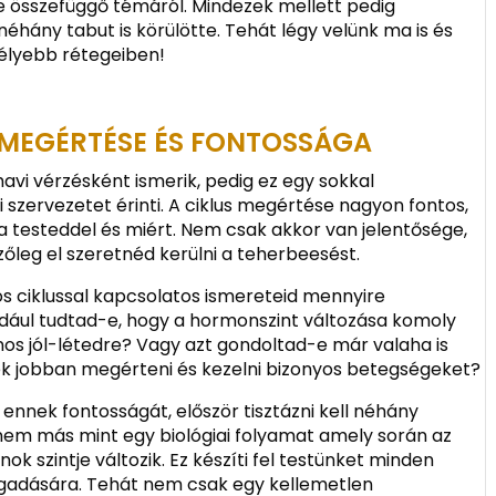
e összefüggő témáról. Mindezek mellett pedig
éhány tabut is körülötte. Tehát légy velünk ma is és
élyebb rétegeiben!
 MEGÉRTÉSE ÉS FONTOSSÁGA
avi vérzésként ismerik, pedig ez egy sokkal
 szervezetet érinti. A ciklus megértése nagyon fontos,
a testeddel és miért. Nem csak akkor van jelentősége,
őleg el szeretnéd kerülni a teherbeesést.
s ciklussal kapcsolatos ismereteid mennyire
dául tudtad-e, hogy a hormonszint változása komoly
nos jól-létedre? Vagy azt gondoltad-e már valaha is
ek jobban megérteni és kezelni bizonyos betegségeket?
nnek fontosságát, először tisztázni kell néhány
 nem más mint egy biológiai folyamat amely során az
 szintje változik. Ez készíti fel testünket minden
gadására. Tehát nem csak egy kellemetlen