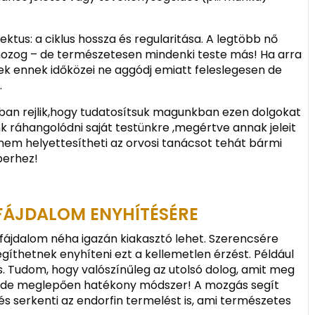
ktus: a ciklus hossza és regularitása. A legtöbb nő
mozog – de természetesen mindenki teste más! Ha arra
k ennek időközei ne aggódj emiatt feleslegesen de
.
an rejlik,hogy tudatosítsuk magunkban ezen dolgokat
ráhangolódni saját testünkre ,megértve annak jeleit
 nem helyettesítheti az orvosi tanácsot tehát bármi
berhez!
FÁJDALOM ENYHÍTÉSÉRE
fájdalom néha igazán kiakasztó lehet. Szerencsére
gíthetnek enyhíteni ezt a kellemetlen érzést. Például
 Tudom, hogy valószínűleg az utolsó dolog, amit meg
r – de meglepően hatékony módszer! A mozgás segít
s serkenti az endorfin termelést is, ami természetes