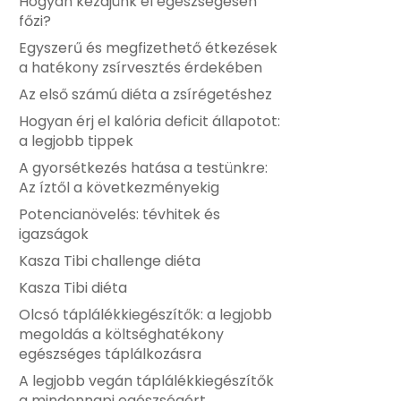
Hogyan kezdjünk el egészségesen
főzi?
Egyszerű és megfizethető étkezések
a hatékony zsírvesztés érdekében
Az első számú diéta a zsírégetéshez
Hogyan érj el kalória deficit állapotot:
a legjobb tippek
A gyorsétkezés hatása a testünkre:
Az íztől a következményekig
Potencianövelés: tévhitek és
igazságok
Kasza Tibi challenge diéta
Kasza Tibi diéta
Olcsó táplálékkiegészítők: a legjobb
megoldás a költséghatékony
egészséges táplálkozásra
A legjobb vegán táplálékkiegészítők
a mindennapi egészségért