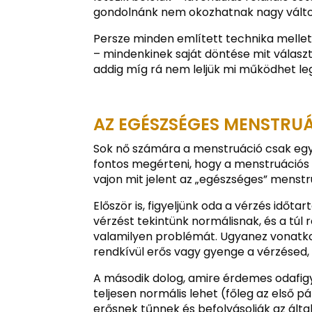
gondolnánk nem okozhatnak nagy válto
Persze minden említett technika mellet
– mindenkinek saját döntése mit választ.
addig míg rá nem leljük mi működhet l
AZ EGÉSZSÉGES MENSTRUÁ
Sok nő számára a menstruáció csak egy h
fontos megérteni, hogy a menstruációs c
vajon mit jelent az „egészséges” menst
Először is, figyeljünk oda a vérzés időt
vérzést tekintünk normálisnak, és a túl r
valamilyen problémát. Ugyanez vonatkoz
rendkívül erős vagy gyenge a vérzésed, a
A második dolog, amire érdemes odafigy
teljesen normális lehet (főleg az első 
erősnek tűnnek és befolyásolják az álta