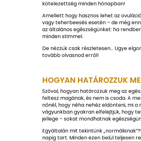
kötelezettség minden hónapban!
Amellett hogy hasznos lehet az ovuláci
vagy teherbeesés esetén – de még ennél
az általános egészségünket: ha rendben 
minden stimmel.
De nézzük csak részletesen… Ugye elgon
tovább olvasnod erről!
HOGYAN HATÁROZZUK MEG
Szóval, hogyan határozzuk meg az egés
feltesz magának, és nem is csoda. A me
nőnél, hogy néha nehéz eldönteni, mi a
vágyunkban gyakran elfelejtjük, hogy te
jellege – sokat mondhatnak egészségün
Egyáltalán mit tekintünk „normálisnak”? 
napig tart. Minden ezen belül teljesen r