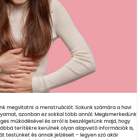
nk megvitatni: a menstruációt. Sokunk számára a havi
folyamat, azonban ez sokkal több annál. Megismerkedünk
éges működésével és arról is beszélgetünk majd, hogy
vábbá terítékre kerülnek olyan alapvető információk is,
t testünket és annak jelzéseit – legyen szó akár