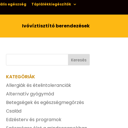
ális egészség
Táplálékkiegészítők
Ivóvíztisztító berendezések
KATEGÓRIÁK
Allergiák és ételintoleranciák
Alternatív gyógymód
Betegségek és egészségmegőrzés
Család
Edzésterv és programok