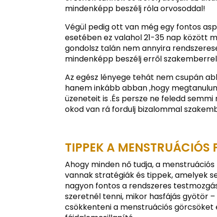
mindenképp beszélj róla orvosoddal!
Végül pedig ott van még egy fontos aspe
esetében ez valahol 21-35 nap között 
gondolsz talán nem annyira rendszerese
mindenképp beszélj erről szakemberrel
Az egész lényege tehát nem csupán abb
hanem inkább abban ,hogy megtanulunk 
üzeneteit is .És persze ne feledd semmi
okod van rá fordulj bizalommal szakem
TIPPEK A MENSTRUÁCIÓS 
Ahogy minden nő tudja, a menstruációs 
vannak stratégiák és tippek, amelyek se
nagyon fontos a rendszeres testmozgás.
szeretnél tenni, mikor hasfájás gyötö
csökkenteni a menstruációs görcsöket é