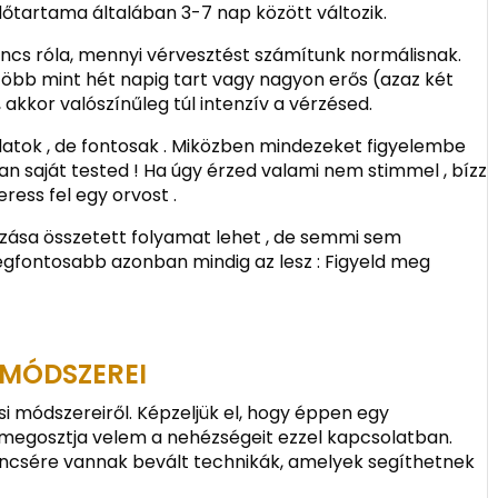
dőtartama általában 3-7 nap között változik.
cs róla, mennyi vérvesztést számítunk normálisnak.
öbb mint hét napig tart vagy nagyon erős (azaz két
akkor valószínűleg túl intenzív a vérzésed.
tok , de fontosak . Miközben mindezeket figyelembe
an saját tested ! Ha úgy érzed valami nem stimmel , bízz
ress fel egy orvost .
ása összetett folyamat lehet , de semmi sem
legfontosabb azonban mindig az lesz : Figyeld meg
 MÓDSZEREI
si módszereiről. Képzeljük el, hogy éppen egy
megosztja velem a nehézségeit ezzel kapcsolatban.
rencsére vannak bevált technikák, amelyek segíthetnek