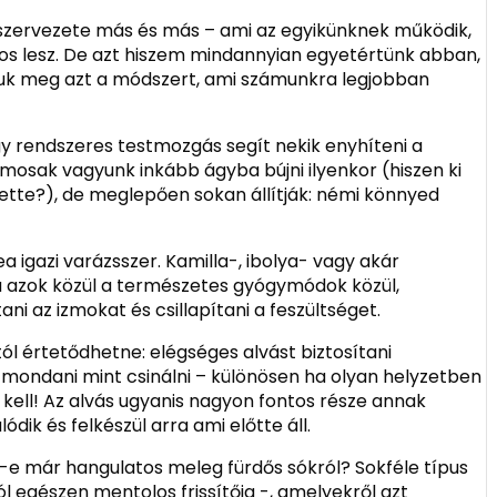
ő szervezete más és más – ami az egyikünknek működik,
sos lesz. De azt hiszem mindannyian egyetértünk abban,
juk meg azt a módszert, ami számunkra legjobban
y rendszeres testmozgás segít nekik enyhíteni a
mosak vagyunk inkább ágyba bújni ilyenkor (hiszen ki
ette?), de meglepően sokan állítják: némi könnyed
 igazi varázsszer. Kamilla-, ibolya- vagy akár
 azok közül a természetes gyógymódok közül,
ani az izmokat és csillapítani a feszültséget.
ól értetődhetne: elégséges alvást biztosítani
dani mint csinálni – különösen ha olyan helyzetben
kell! Az alvás ugyanis nagyon fontos része annak
ik és felkészül arra ami előtte áll.
k-e már hangulatos meleg fürdős sókról? Sokféle típus
tól egészen mentolos frissítőig -, amelyekről azt