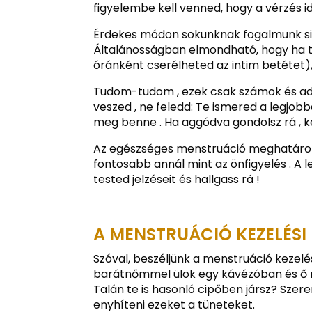
figyelembe kell venned, hogy a vérzés i
Érdekes módon sokunknak fogalmunk sin
Általánosságban elmondható, hogy ha t
óránként cserélheted az intim betétet), 
Tudom-tudom , ezek csak számok és ada
veszed , ne feledd: Te ismered a legjobb
meg benne . Ha aggódva gondolsz rá , ke
Az egészséges menstruáció meghatároz
fontosabb annál mint az önfigyelés . A 
tested jelzéseit és hallgass rá !
A MENSTRUÁCIÓ KEZELÉSI
Szóval, beszéljünk a menstruáció kezelé
barátnőmmel ülök egy kávézóban és ő 
Talán te is hasonló cipőben jársz? Sze
enyhíteni ezeket a tüneteket.