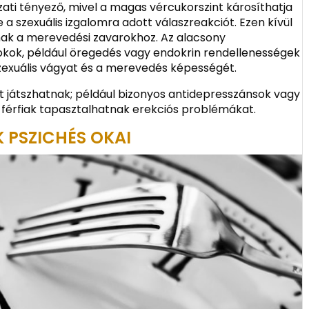
ti tényező, mivel a magas vércukorszint károsíthatja
 a szexuális izgalomra adott válaszreakciót. Ezen kívül
nak a merevedési zavarokhoz. Az alacsony
okok, például öregedés vagy endokrin rendellenességek
szexuális vágyat és a merevedés képességét.
t játszhatnak; például bizonyos antidepresszánsok vagy
érfiak tapasztalhatnak erekciós problémákat.
 PSZICHÉS OKAI