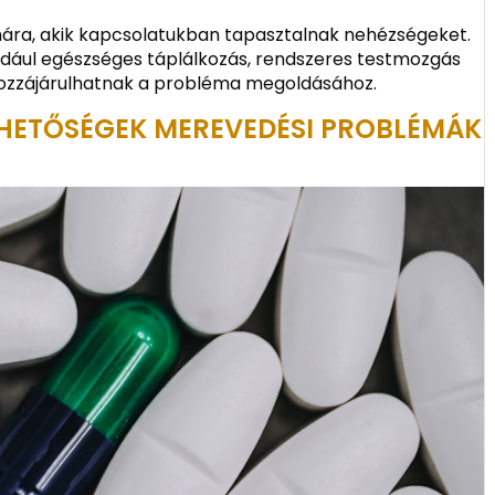
mára, akik kapcsolatukban tapasztalnak nehézségeket.
ldául egészséges táplálkozás, rendszeres testmozgás
 hozzájárulhatnak a probléma megoldásához.
EHETŐSÉGEK MEREVEDÉSI PROBLÉMÁK