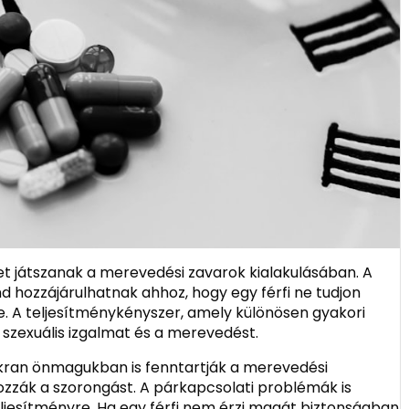
et játszanak a merevedési zavarok kialakulásában. A
nd hozzájárulhatnak ahhoz, hogy egy férfi ne tudjon
e. A teljesítménykényszer, amely különösen gyakori
 a szexuális izgalmat és a merevedést.
akran önmagukban is fenntartják a merevedési
zzák a szorongást. A párkapcsolati problémák is
teljesítményre. Ha egy férfi nem érzi magát biztonságban