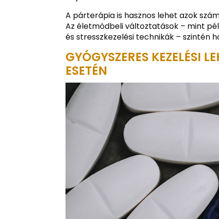
A párterápia is hasznos lehet azok szá
Az életmódbeli változtatások – mint pé
és stresszkezelési technikák – szintén
GYÓGYSZERES KEZELÉSI L
ESETÉN