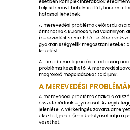
esetben komplex interakciók eredménye
teljesítményt befolyásolják, hanem a fé
hatással lehetnek.
A merevedési problémák előfordulása a k
érinthetnek, különösen, ha valamilyen 
merevedési zavarok hátterében sokszor f
gyakran szégyellik megosztani ezeket a
kezelést.
A társadalmi stigma és a férfiasság no
probléma kezelhető. A merevedési zav
megfelelő megoldásokat találjunk.
A MEREVEDÉSI PROBLÉMÁK 
A merevedési problémák fizikai okai szé
összefonódnak egymással. Az egyik legg
jelenléte. A vérkeringés zavara, amel
okozhat, jelentősen befolyásolhatja a p
vezethet.