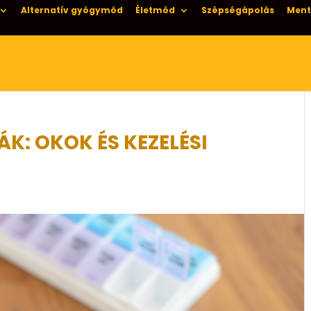
Alternatív gyógymód
Életmód
Szépségápolás
Ment
K: OKOK ÉS KEZELÉSI