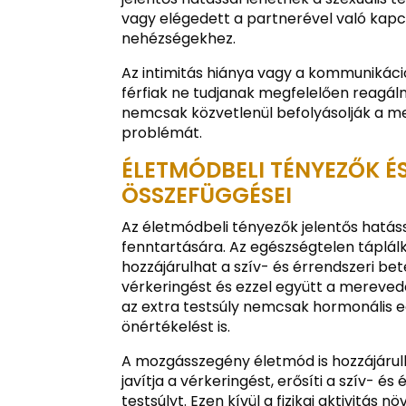
vagy elégedett a partnerével való kap
nehézségekhez.
Az intimitás hiánya vagy a kommunikáci
férfiak ne tudjanak megfelelően reagáln
nemcsak közvetlenül befolyásolják a me
problémát.
ÉLETMÓDBELI TÉNYEZŐK É
ÖSSZEFÜGGÉSEI
Az életmódbeli tényezők jelentős hatás
fenntartására. Az egészségtelen táplál
hozzájárulhat a szív- és érrendszeri be
vérkeringést és ezzel együtt a merevedés
az extra testsúly nemcsak hormonális 
önértékelést is.
A mozgásszegény életmód is hozzájárul
javítja a vérkeringést, erősíti a szív- é
testsúlyt. Ezen kívül a fizikai aktivitás 