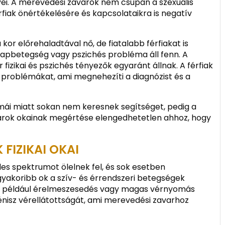
i. A merevedési zavarok nem csupán a szexuális
rfiak önértékelésére és kapcsolataikra is negatív
or előrehaladtával nő, de fiatalabb férfiakat is
alapbetegség vagy pszichés probléma áll fenn. A
izikai és pszichés tényezők egyaránt állnak. A férfiak
 problémákat, ami megnehezíti a diagnózist és a
rmái miatt sokan nem keresnek segítséget, pedig a
arok okainak megértése elengedhetetlen ahhoz, hogy
FIZIKAI OKAI
les spektrumot ölelnek fel, és sok esetben
yakoribb ok a szív- és érrendszeri betegségek
yet például érelmeszesedés vagy magas vérnyomás
énisz vérellátottságát, ami merevedési zavarhoz