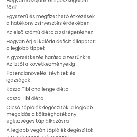
Hogyan kezdjünk el egészségesen
főzi?
Egyszerű és megfizethető étkezések
a hatékony zsírvesztés érdekében
Az első számú diéta a zsírégetéshez
Hogyan érj el kalória deficit állapotot:
a legjobb tippek
A gyorsétkezés hatása a testünkre:
Az íztől a következményekig
Potencianövelés: tévhitek és
igazságok
Kasza Tibi challenge diéta
Kasza Tibi diéta
Olcsó táplálékkiegészítők: a legjobb
megoldás a költséghatékony
egészséges táplálkozásra
A legjobb vegán táplálékkiegészítők
a mindennapi egészségért