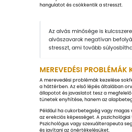
hangulatot és csökkentik a stresszt.
Az alvás minősége is kulcsszere
alvászavarok negatívan befolyá
stresszt, ami tovább súlyosbíth
MEREVEDÉSI PROBLÉMÁK K
A merevedési problémák kezelése sokfél
a háttérben. Az első lépés általában orv
állapotot és javaslatot tesz a megfelel
tünetek enyhítése, hanem az alapbeteg
Például ha cukorbetegség vagy magas vé
az erekciós képességet. A pszichológiai 
Pszichológus vagy szexuálterapeuta seg
és javítani az önértékelésüket.