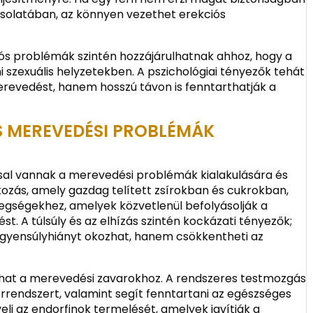
csolatában, az könnyen vezethet erekciós
ós problémák szintén hozzájárulhatnak ahhoz, hogy a
i szexuális helyzetekben. A pszichológiai tényezők tehát
revedést, hanem hosszú távon is fenntarthatják a
S MEREVEDÉSI PROBLÉMÁK
sal vannak a merevedési problémák kialakulására és
kozás, amely gazdag telített zsírokban és cukrokban,
tegségekhez, amelyek közvetlenül befolyásolják a
t. A túlsúly és az elhízás szintén kockázati tényezők;
egyensúlyhiányt okozhat, hanem csökkentheti az
hat a merevedési zavarokhoz. A rendszeres testmozgás
s érrendszert, valamint segít fenntartani az egészséges
növeli az endorfinok termelését, amelyek javítják a