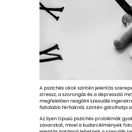
A pszichés okok szintén jelentős szerep
stressz, a szorongás és a depresszió mi
megfelelően reagálni szexuális ingerekr
fiatalabb férfiaknál, szintén gátolhatja
Az ilyen típusú pszichés problémák gy
zavarokat, mivel a kudarcélmények foko
jelentős hatással lehetnek a szexuális 