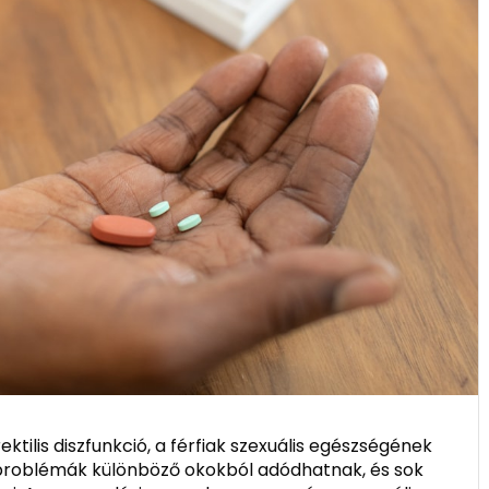
ilis diszfunkció, a férfiak szexuális egészségének
 problémák különböző okokból adódhatnak, és sok