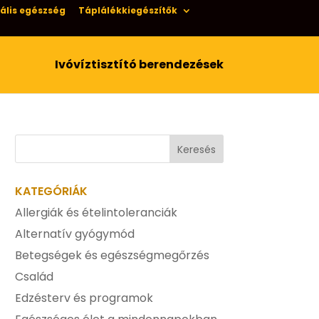
ális egészség
Táplálékkiegészítők
Ivóvíztisztító berendezések
KATEGÓRIÁK
Allergiák és ételintoleranciák
Alternatív gyógymód
Betegségek és egészségmegőrzés
Család
Edzésterv és programok