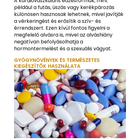
A kardiovaszkuláris edzésformák, mint
például a futás, úszás vagy kerékpározás
különösen hasznosak lehetnek, mivel javítják
a vérkeringést és erősítik a szív- és
érrendszert. Ezen kívül fontos figyelni a
megfelelő alvásra is, mivel az alváshiány
negatívan befolyásolhatja a
hormontermelést és a szexuális vágyat.
GYÓGYNÖVÉNYEK ÉS TERMÉSZETES
KIEGÉSZÍTŐK HASZNÁLATA