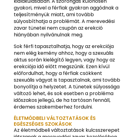
kialakulásában. A szorongás különösen
gyakori, mivel a férfiak gyakran aggódnak a
teljesítményük miatt, ami tovább
súlyosbíthatja a problémát. A merevedési
zavar tünetei nem csupán az erekció
hiányában nyilvánulnak meg.
Sok férfi tapasztalhatja, hogy az erekciója
nem elég kemény ahhoz, hogy a szexuális
aktus során kielégítő legyen, vagy hogy az
erekciója idő előtt megszűnik. Ezen kívül
előfordulhat, hogy a férfiak csökkent
szexuális vágyat is tapasztalnak, ami tovább
bonyolítja a helyzetet. A tünetek súlyossága
változó lehet, és sok esetben a probléma
időszakos jellegű, de ha tartósan fennáll,
érdemes szakemberhez fordulni.
ÉLETMÓDBELI VÁLTOZTATÁSOK ÉS
EGÉSZSÉGES SZOKÁSOK
Az életmódbeli változtatások kulcsszerepet
játszanak a merevedési zavar kezelésében.