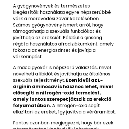
A gyógynövények és természetes
kiegészítők használata egyre népszerűbbé
válik a merevedési zavar kezelésében.
Számos gyógynövény ismert arról, hogy
támogathatja a szexuális funkciókat és
javíthatja az erekciót. Például a ginseng
régóta használatos afrodiziákumként, amely
fokozza az energiaszintet és javítja a
vérkeringést.
A maca gyökér is népszerű választás, mivel
növelheti a libidót és javíthatja az általános
szexuális teljesítményt.
Ezen kívül az L-
arginin aminosav is hasznos lehet, mivel
elősegíti a nitrogén-oxid termelést,
amely fontos szerepet játszik az erekció
folyamatában.
A nitrogén-oxid segít
ellazítani az ereket, így javítva a véráramlást.
Fontos azonban megjegyezni, hogy bár ezek