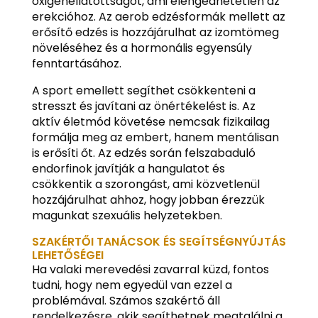
oxigénellátottságot, ami elengedhetetlen az
erekcióhoz. Az aerob edzésformák mellett az
erősítő edzés is hozzájárulhat az izomtömeg
növeléséhez és a hormonális egyensúly
fenntartásához.
A sport emellett segíthet csökkenteni a
stresszt és javítani az önértékelést is. Az
aktív életmód követése nemcsak fizikailag
formálja meg az embert, hanem mentálisan
is erősíti őt. Az edzés során felszabaduló
endorfinok javítják a hangulatot és
csökkentik a szorongást, ami közvetlenül
hozzájárulhat ahhoz, hogy jobban érezzük
magunkat szexuális helyzetekben.
SZAKÉRTŐI TANÁCSOK ÉS SEGÍTSÉGNYÚJTÁS
LEHETŐSÉGEI
Ha valaki merevedési zavarral küzd, fontos
tudni, hogy nem egyedül van ezzel a
problémával. Számos szakértő áll
rendelkezésre, akik segíthetnek megtalálni a