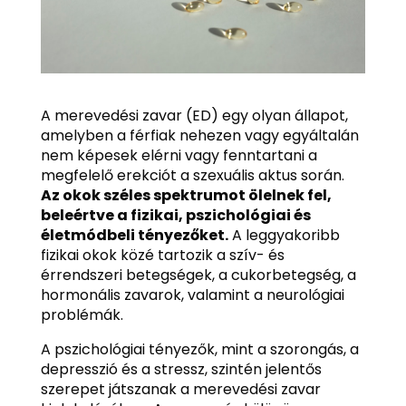
A merevedési zavar (ED) egy olyan állapot,
amelyben a férfiak nehezen vagy egyáltalán
nem képesek elérni vagy fenntartani a
megfelelő erekciót a szexuális aktus során.
Az okok széles spektrumot ölelnek fel,
beleértve a fizikai, pszichológiai és
életmódbeli tényezőket.
A leggyakoribb
fizikai okok közé tartozik a szív- és
érrendszeri betegségek, a cukorbetegség, a
hormonális zavarok, valamint a neurológiai
problémák.
A pszichológiai tényezők, mint a szorongás, a
depresszió és a stressz, szintén jelentős
szerepet játszanak a merevedési zavar