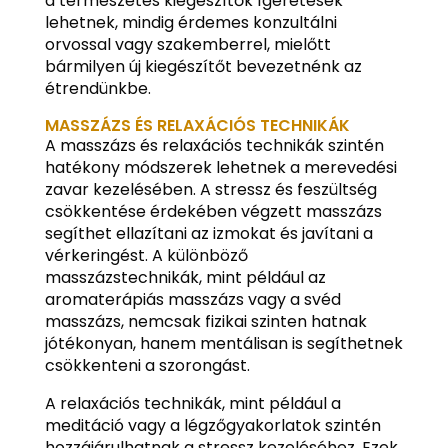
a természetes kiegészítők ígéretesek
lehetnek, mindig érdemes konzultálni
orvossal vagy szakemberrel, mielőtt
bármilyen új kiegészítőt bevezetnénk az
étrendünkbe.
MASSZÁZS ÉS RELAXÁCIÓS TECHNIKÁK
A masszázs és relaxációs technikák szintén
hatékony módszerek lehetnek a merevedési
zavar kezelésében. A stressz és feszültség
csökkentése érdekében végzett masszázs
segíthet ellazítani az izmokat és javítani a
vérkeringést. A különböző
masszázstechnikák, mint például az
aromaterápiás masszázs vagy a svéd
masszázs, nemcsak fizikai szinten hatnak
jótékonyan, hanem mentálisan is segíthetnek
csökkenteni a szorongást.
A relaxációs technikák, mint például a
meditáció vagy a légzőgyakorlatok szintén
hozzájárulhatnak a stressz kezeléséhez. Ezek