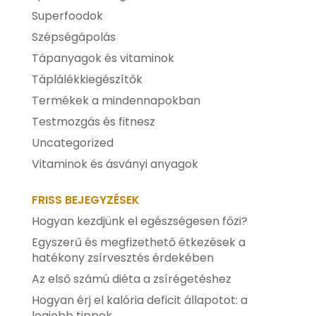
Superfoodok
Szépségápolás
Tápanyagok és vitaminok
Táplálékkiegészítők
Termékek a mindennapokban
Testmozgás és fitnesz
Uncategorized
Vitaminok és ásványi anyagok
FRISS BEJEGYZÉSEK
Hogyan kezdjünk el egészségesen főzi?
Egyszerű és megfizethető étkezések a
hatékony zsírvesztés érdekében
Az első számú diéta a zsírégetéshez
Hogyan érj el kalória deficit állapotot: a
legjobb tippek