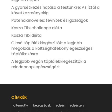
A gyorsétkezés hatása a testünkre: Az íztől a
következményekig
Potencianövelés: tévhitek és igazságok
Kasza Tibi challenge diéta
Kasza Tibi diéta
Olcsó táplálékkiegészítők: a legjobb
megoldás a költséghatékony egészséges
táplálkozásra
A legjobb vegán táplálékkiegészítők a
mindennapi egészségért
CÍMKÉK
alternatív
betegségek
edzés
edzésterv