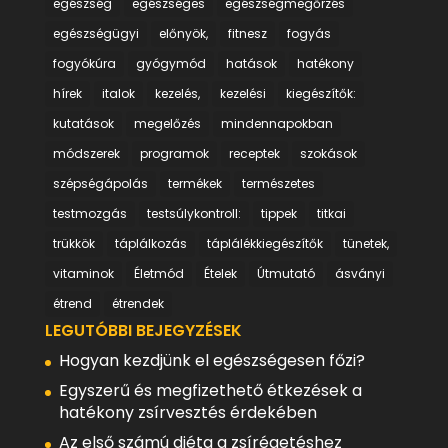
egészség
egészséges
egészségmegőrzés
egészségügyi
előnyök,
fitnesz
fogyás
fogyókúra
gyógymód
hatások
hatékony
hírek
italok
kezelés,
kezelési
kiegészítők:
kutatások
megelőzés
mindennapokban
módszerek
programok
receptek
szokások
szépségápolás
termékek
természetes
testmozgás
testsúlykontroll:
tippek
titkai
trükkök
táplálkozás
táplálékkiegészítők
tünetek,
vitaminok
Életmód
Ételek
Útmutató
ásványi
étrend
étrendek
LEGUTÓBBI BEJEGYZÉSEK
Hogyan kezdjünk el egészségesen főzi?
Egyszerű és megfizethető étkezések a
hatékony zsírvesztés érdekében
Az első számú diéta a zsírégetéshez