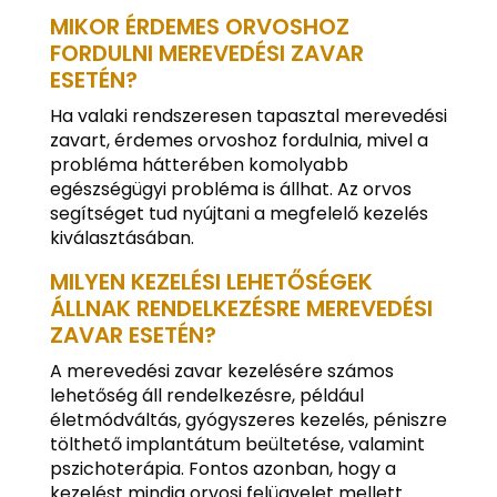
MIKOR ÉRDEMES ORVOSHOZ
FORDULNI MEREVEDÉSI ZAVAR
ESETÉN?
Ha valaki rendszeresen tapasztal merevedési
zavart, érdemes orvoshoz fordulnia, mivel a
probléma hátterében komolyabb
egészségügyi probléma is állhat. Az orvos
segítséget tud nyújtani a megfelelő kezelés
kiválasztásában.
MILYEN KEZELÉSI LEHETŐSÉGEK
ÁLLNAK RENDELKEZÉSRE MEREVEDÉSI
ZAVAR ESETÉN?
A merevedési zavar kezelésére számos
lehetőség áll rendelkezésre, például
életmódváltás, gyógyszeres kezelés, péniszre
tölthető implantátum beültetése, valamint
pszichoterápia. Fontos azonban, hogy a
kezelést mindig orvosi felügyelet mellett