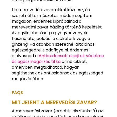
Ha merevedési zavarokkal küzdesz, és
szeretnél természetes módon segíteni
magadon, érdemes kipróbálnod a
merevedési zavar házilag történő kezelését.
Az egyik lehetőség a gyógynövények
használata, például a cickafark vagy a
ginzeng. Ha azonban szeretnél általános
egészségedre is odafigyelni, érdemes
elolvasnod a
Antioxidánsok: a sejtek védelme
és egészmegőrzés titka
című cikket,
amelyben megtudhatod, hogyan
segíthetnek az antioxidánsok az egészséged
megőrzésében.
FAQS
MIT JELENT A MEREVEDÉSI ZAVAR?
A merevedési zavar (erectilis diszfunkció) az
az állapot, amikor egy férfi nem képes elérni