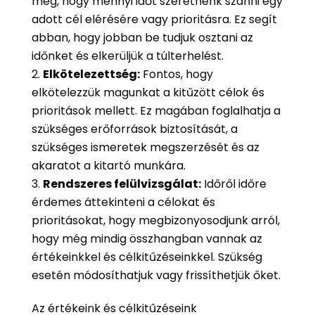
meg, hogy mennyi időt szeretnénk szánni egy
adott cél elérésére vagy prioritásra. Ez segít
abban, hogy jobban be tudjuk osztani az
időnket és elkerüljük a túlterhelést.
Elkötelezettség:
Fontos, hogy
elkötelezzük magunkat a kitűzött célok és
prioritások mellett. Ez magában foglalhatja a
szükséges erőforrások biztosítását, a
szükséges ismeretek megszerzését és az
akaratot a kitartó munkára.
Rendszeres felülvizsgálat:
Időről időre
érdemes áttekinteni a célokat és
prioritásokat, hogy megbizonyosodjunk arról,
hogy még mindig összhangban vannak az
értékeinkkel és célkitűzéseinkkel. Szükség
esetén módosíthatjuk vagy frissíthetjük őket.
Az értékeink és célkitűzéseink