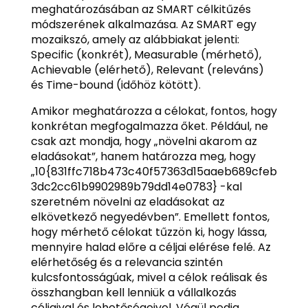
meghatározásában az SMART célkitűzés
módszerének alkalmazása. Az SMART egy
mozaikszó, amely az alábbiakat jelenti:
Specific (konkrét), Measurable (mérhető),
Achievable (elérhető), Relevant (releváns)
és Time-bound (időhöz kötött).
Amikor meghatározza a célokat, fontos, hogy
konkrétan megfogalmazza őket. Például, ne
csak azt mondja, hogy „növelni akarom az
eladásokat”, hanem határozza meg, hogy
„10{831ffc718b473c40f57363d15aaeb689cfeb
3dc2cc61b9902989b79dd14e0783} -kal
szeretném növelni az eladásokat az
elkövetkező negyedévben”. Emellett fontos,
hogy mérhető célokat tűzzön ki, hogy lássa,
mennyire halad előre a céljai elérése felé. Az
elérhetőség és a relevancia szintén
kulcsfontosságúak, mivel a célok reálisak és
összhangban kell lenniük a vállalkozás
céljaival és lehetőségeivel. Végül pedig