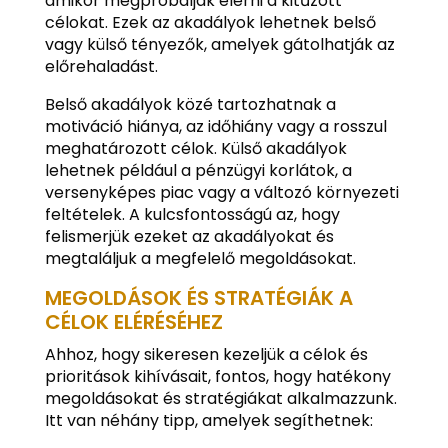
amikor megpróbálják elérni a kitűzött
célokat. Ezek az akadályok lehetnek belső
vagy külső tényezők, amelyek gátolhatják az
előrehaladást.
Belső akadályok közé tartozhatnak a
motiváció hiánya, az időhiány vagy a rosszul
meghatározott célok. Külső akadályok
lehetnek például a pénzügyi korlátok, a
versenyképes piac vagy a változó környezeti
feltételek. A kulcsfontosságú az, hogy
felismerjük ezeket az akadályokat és
megtaláljuk a megfelelő megoldásokat.
MEGOLDÁSOK ÉS STRATÉGIÁK A
CÉLOK ELÉRÉSÉHEZ
Ahhoz, hogy sikeresen kezeljük a célok és
prioritások kihívásait, fontos, hogy hatékony
megoldásokat és stratégiákat alkalmazzunk.
Itt van néhány tipp, amelyek segíthetnek: