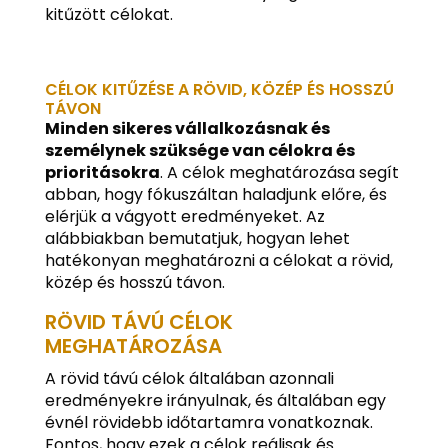
kitűzött célokat.
CÉLOK KITŰZÉSE A RÖVID, KÖZÉP ÉS HOSSZÚ
TÁVON
Minden sikeres vállalkozásnak és
személynek szüksége van célokra és
prioritásokra
. A célok meghatározása segít
abban, hogy fókuszáltan haladjunk előre, és
elérjük a vágyott eredményeket. Az
alábbiakban bemutatjuk, hogyan lehet
hatékonyan meghatározni a célokat a rövid,
közép és hosszú távon.
RÖVID TÁVÚ CÉLOK
MEGHATÁROZÁSA
A rövid távú célok általában azonnali
eredményekre irányulnak, és általában egy
évnél rövidebb időtartamra vonatkoznak.
Fontos, hogy ezek a célok reálisak és