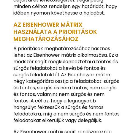
minden célhoz rendeljen egy határidőt, hogy
időben nyomon követhesse a haladást.
AZ EISENHOWER MÁTRIX
HASZNÁLATA A PRIORITÁSOK
MEGHATÁROZÁSÁHOZ
A prioritások meghatározásához hasznos
lehet az Eisenhower mátrix alkalmazása. Ez a
módszer segít megkülönböztetni a fontos és
sürgős feladatokat a kevésbé fontos és
sürgős feladatoktól. Az Eisenhower mátrix
négy kategóriára osztja a feladatokat: sürgős
és fontos, sürgős és nem fontos, nem sürgős
és fontos, valamint nem sürgős és nem
fontos. A cél az, hogy a legnagyobb
hangsúlyt fektessük a sürgős és fontos
feladatokra, míg a nem sürgős és nem fontos
feladatokat elkerüljük vagy delegáljuk.
Az Eisenhower mátrix segít rendszerezni a