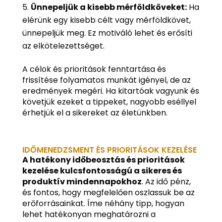
Ünnepeljük a kisebb mérföldköveket:
Ha
elérünk egy kisebb célt vagy mérföldkövet,
ünnepeljük meg. Ez motiváló lehet és erősíti
az elkötelezettséget.
A célok és prioritások fenntartása és
frissítése folyamatos munkát igényel, de az
eredmények megéri. Ha kitartóak vagyunk és
követjük ezeket a tippeket, nagyobb eséllyel
érhetjük el a sikereket az életünkben.
IDŐMENEDZSMENT ÉS PRIORITÁSOK KEZELÉSE
A hatékony időbeosztás és prioritások
kezelése kulcsfontosságú a sikeres és
produktív mindennapokhoz
. Az idő pénz,
és fontos, hogy megfelelően oszlassuk be az
erőforrásainkat. Íme néhány tipp, hogyan
lehet hatékonyan meghatározni a