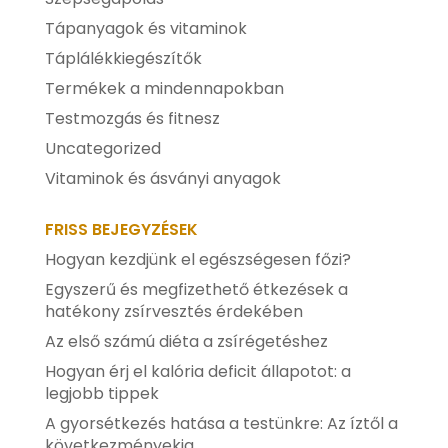
Tápanyagok és vitaminok
Táplálékkiegészítők
Termékek a mindennapokban
Testmozgás és fitnesz
Uncategorized
Vitaminok és ásványi anyagok
FRISS BEJEGYZÉSEK
Hogyan kezdjünk el egészségesen főzi?
Egyszerű és megfizethető étkezések a
hatékony zsírvesztés érdekében
Az első számú diéta a zsírégetéshez
Hogyan érj el kalória deficit állapotot: a
legjobb tippek
A gyorsétkezés hatása a testünkre: Az íztől a
következményekig