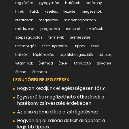
fogyókúra
gyógymód
hatások
hatékony
hírek
italok
kezelés,
kezelési
kiegészítők:
kutatások
megelőzés
mindennapokban
módszerek
programok
receptek
szokások
szépségápolás
termékek
természetes
testmozgás
testsúlykontroll:
tippek
titkai
trükkök
táplálkozás
táplálékkiegészítők
tünetek,
vitaminok
Életmód
Ételek
Útmutató
ásványi
étrend
étrendek
LEGUTÓBBI BEJEGYZÉSEK
Hogyan kezdjünk el egészségesen főzi?
Egyszerű és megfizethető étkezések a
hatékony zsírvesztés érdekében
Az első számú diéta a zsírégetéshez
Hogyan érj el kalória deficit állapotot: a
legjobb tippek