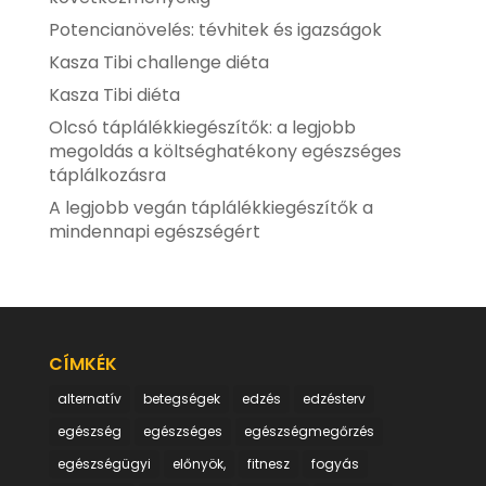
Potencianövelés: tévhitek és igazságok
Kasza Tibi challenge diéta
Kasza Tibi diéta
Olcsó táplálékkiegészítők: a legjobb
megoldás a költséghatékony egészséges
táplálkozásra
A legjobb vegán táplálékkiegészítők a
mindennapi egészségért
CÍMKÉK
alternatív
betegségek
edzés
edzésterv
egészség
egészséges
egészségmegőrzés
egészségügyi
előnyök,
fitnesz
fogyás