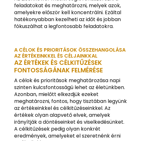
feladatokat és meghatározni, melyek azok,
amelyekre először kell koncentrálni. Ezáltal
hatékonyabban kezelheti az időt és jobban
fókuszálhat a legfontosabb feladatokra.
A CÉLOK ÉS PRIORITÁSOK ÖSSZEHANGOLÁSA
AZ ÉRTÉKEINKKEL ÉS CÉLJAINKKAL
AZ ÉRTÉKEK ÉS CÉLKITŰZÉSEK
FONTOSSÁGÁNAK FELMÉRÉSE
A célok és prioritások meghatározása napi
szinten kulcsfontosságú lehet az életünkben.
Azonban, mielőtt elkezdjük ezeket
meghatározni, fontos, hogy tisztában legyünk
az értékeinkkel és célkitűzéseinkkel. Az
értékek olyan alapvető elvek, amelyek
irányítják a döntéseinket és viselkedésünket.
A célkitűzések pedig olyan konkrét
eredmények, amelyeket el szeretnénk érni