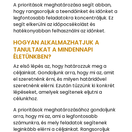
A prioritások meghatározása segít abban,
hogy rangsoroljuk a teendőinket és időnket a
legfontosabb feladatokra koncentráljuk. Ez
segít elkerülni az időpocsékolást és
hatékonyabban felhasználni az időnket.
HOGYAN ALKALMAZHATJUK A
TANULTAKAT A MINDENNAPI
ÉLETÜNKBEN?
Az első lépés az, hogy határozzuk meg a
céljainkat. Gondoljunk arra, hogy mi az, amit
el szeretnénk érni, és milyen határidővel
szeretnénk elérni. Ezután tűzzünk ki konkrét
lépéseket, amelyek segítenek eljutni a
célunkhoz.
A prioritások meghatározásához gondoljunk
arra, hogy mi az, ami a legfontosabb
számunkra, és mely feladatok segítenek
leginkább elérni a céljainkat. Rangsoroljuk