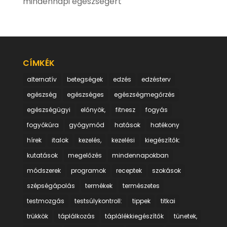
mindennapi egészségért
CÍMKÉK
alternatív
betegségek
edzés
edzésterv
egészség
egészséges
egészségmegőrzés
egészségügyi
előnyök,
fitnesz
fogyás
fogyókúra
gyógymód
hatások
hatékony
hírek
italok
kezelés,
kezelési
kiegészítők:
kutatások
megelőzés
mindennapokban
módszerek
programok
receptek
szokások
szépségápolás
termékek
természetes
testmozgás
testsúlykontroll:
tippek
titkai
trükkök
táplálkozás
táplálékkiegészítők
tünetek,