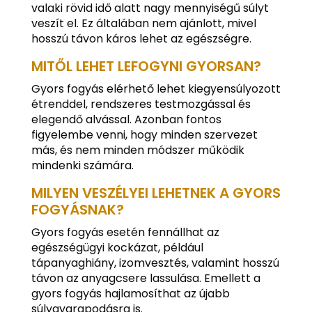
valaki rövid idő alatt nagy mennyiségű súlyt
veszít el. Ez általában nem ajánlott, mivel
hosszú távon káros lehet az egészségre.
MITŐL LEHET LEFOGYNI GYORSAN?
Gyors fogyás elérhető lehet kiegyensúlyozott
étrenddel, rendszeres testmozgással és
elegendő alvással. Azonban fontos
figyelembe venni, hogy minden szervezet
más, és nem minden módszer működik
mindenki számára.
MILYEN VESZÉLYEI LEHETNEK A GYORS
FOGYÁSNAK?
Gyors fogyás esetén fennállhat az
egészségügyi kockázat, például
tápanyaghiány, izomvesztés, valamint hosszú
távon az anyagcsere lassulása. Emellett a
gyors fogyás hajlamosíthat az újabb
súlygyarapodásra is.