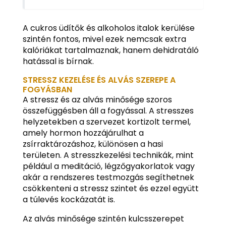
A cukros üdítők és alkoholos italok kerülése
szintén fontos, mivel ezek nemcsak extra
kalóriákat tartalmaznak, hanem dehidratáló
hatással is bírnak.
STRESSZ KEZELÉSE ÉS ALVÁS SZEREPE A
FOGYÁSBAN
A stressz és az alvás minősége szoros
összefüggésben áll a fogyással. A stresszes
helyzetekben a szervezet kortizolt termel,
amely hormon hozzájárulhat a
zsírraktározáshoz, különösen a hasi
területen. A stresszkezelési technikák, mint
például a meditáció, légzőgyakorlatok vagy
akár a rendszeres testmozgás segíthetnek
csökkenteni a stressz szintet és ezzel együtt
a túlevés kockázatát is.
Az alvás minősége szintén kulcsszerepet