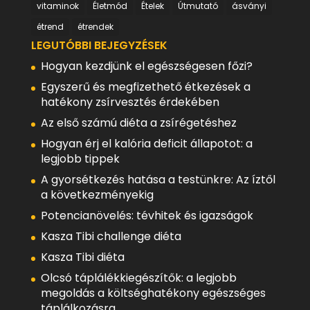
vitaminok
Életmód
Ételek
Útmutató
ásványi
étrend
étrendek
LEGUTÓBBI BEJEGYZÉSEK
Hogyan kezdjünk el egészségesen főzi?
Egyszerű és megfizethető étkezések a
hatékony zsírvesztés érdekében
Az első számú diéta a zsírégetéshez
Hogyan érj el kalória deficit állapotot: a
legjobb tippek
A gyorsétkezés hatása a testünkre: Az íztől
a következményekig
Potencianövelés: tévhitek és igazságok
Kasza Tibi challenge diéta
Kasza Tibi diéta
Olcsó táplálékkiegészítők: a legjobb
megoldás a költséghatékony egészséges
táplálkozásra