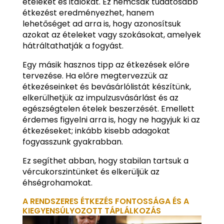
ételeket és italokat. Ez nemcsak tudatosabb
étkezést eredményezhet, hanem
lehetőséget ad arra is, hogy azonosítsuk
azokat az ételeket vagy szokásokat, amelyek
hátráltathatják a fogyást.
Egy másik hasznos tipp az étkezések előre
tervezése. Ha előre megtervezzük az
étkezéseinket és bevásárlólistát készítünk,
elkerülhetjük az impulzusvásárlást és az
egészségtelen ételek beszerzését. Emellett
érdemes figyelni arra is, hogy ne hagyjuk ki az
étkezéseket; inkább kisebb adagokat
fogyasszunk gyakrabban.
Ez segíthet abban, hogy stabilan tartsuk a
vércukorszintünket és elkerüljük az
éhségrohamokat.
A RENDSZERES ÉTKEZÉS FONTOSSÁGA ÉS A
KIEGYENSÚLYOZOTT TÁPLÁLKOZÁS