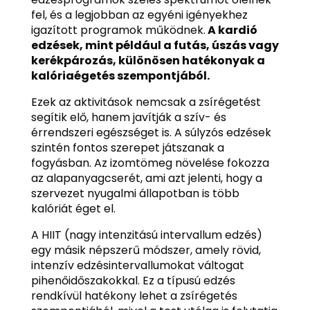
fel, és a legjobban az egyéni igényekhez
igazított programok működnek.
A kardió
edzések, mint például a futás, úszás vagy
kerékpározás, különösen hatékonyak a
kalóriaégetés szempontjából.
Ezek az aktivitások nemcsak a zsírégetést
segítik elő, hanem javítják a szív- és
érrendszeri egészséget is. A súlyzós edzések
szintén fontos szerepet játszanak a
fogyásban. Az izomtömeg növelése fokozza
az alapanyagcserét, ami azt jelenti, hogy a
szervezet nyugalmi állapotban is több
kalóriát éget el.
A HIIT (nagy intenzitású intervallum edzés)
egy másik népszerű módszer, amely rövid,
intenzív edzésintervallumokat váltogat
pihenőidőszakokkal. Ez a típusú edzés
rendkívül hatékony lehet a zsírégetés