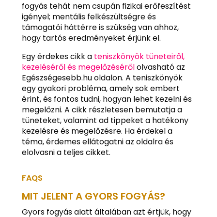
fogyás tehát nem csupán fizikai erőfeszítést
igényel; mentális felkészültségre és
támogatói háttérre is szükség van ahhoz,
hogy tartós eredményeket érjünk el.
Egy érdekes cikk a
teniszkönyök tüneteiről,
kezeléséről és megelőzéséről
olvasható az
Egészségesebb.hu oldalon. A teniszkönyök
egy gyakori probléma, amely sok embert
érint, és fontos tudni, hogyan lehet kezelni és
megelőzni. A cikk részletesen bemutatja a
tüneteket, valamint ad tippeket a hatékony
kezelésre és megelőzésre. Ha érdekel a
téma, érdemes ellátogatni az oldalra és
elolvasni a teljes cikket.
FAQS
MIT JELENT A GYORS FOGYÁS?
Gyors fogyás alatt általában azt értjük, hogy