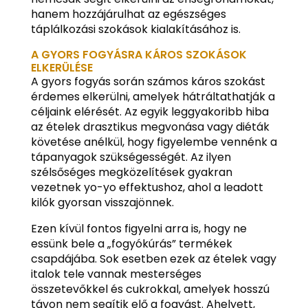
hanem hozzájárulhat az egészséges
táplálkozási szokások kialakításához is.
A GYORS FOGYÁSRA KÁROS SZOKÁSOK
ELKERÜLÉSE
A gyors fogyás során számos káros szokást
érdemes elkerülni, amelyek hátráltathatják a
céljaink elérését. Az egyik leggyakoribb hiba
az ételek drasztikus megvonása vagy diéták
követése anélkül, hogy figyelembe vennénk a
tápanyagok szükségességét. Az ilyen
szélsőséges megközelítések gyakran
vezetnek yo-yo effektushoz, ahol a leadott
kilók gyorsan visszajönnek.
Ezen kívül fontos figyelni arra is, hogy ne
essünk bele a „fogyókúrás” termékek
csapdájába. Sok esetben ezek az ételek vagy
italok tele vannak mesterséges
összetevőkkel és cukrokkal, amelyek hosszú
távon nem segítik elő a fogyást. Ahelyett,