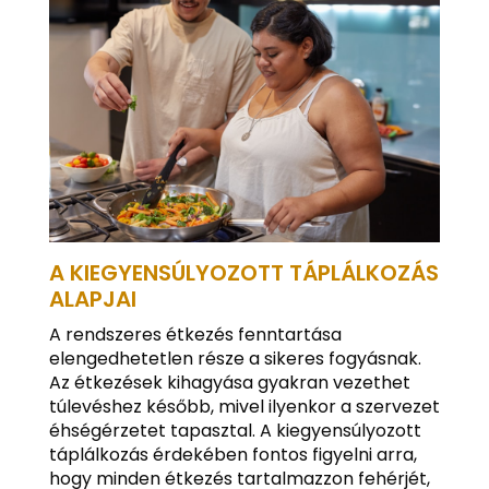
A KIEGYENSÚLYOZOTT TÁPLÁLKOZÁS
ALAPJAI
A rendszeres étkezés fenntartása
elengedhetetlen része a sikeres fogyásnak.
Az étkezések kihagyása gyakran vezethet
túlevéshez később, mivel ilyenkor a szervezet
éhségérzetet tapasztal. A kiegyensúlyozott
táplálkozás érdekében fontos figyelni arra,
hogy minden étkezés tartalmazzon fehérjét,