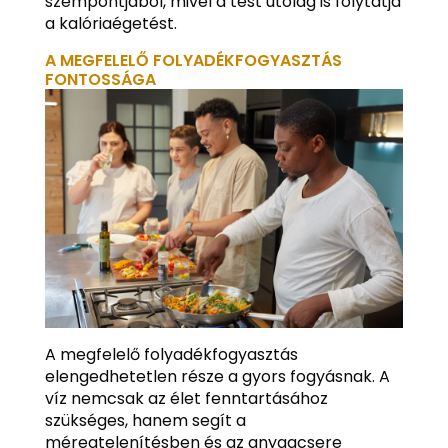
szempontjából, mivel a test utólag is folytatja
a kalóriaégetést.
A MEGFELELŐ FOLYADÉKFOGYASZTÁS
FONTOSSÁGA
A megfelelő folyadékfogyasztás
elengedhetetlen része a gyors fogyásnak. A
víz nemcsak az élet fenntartásához
szükséges, hanem segít a
méregtelenítésben és az anyagcsere