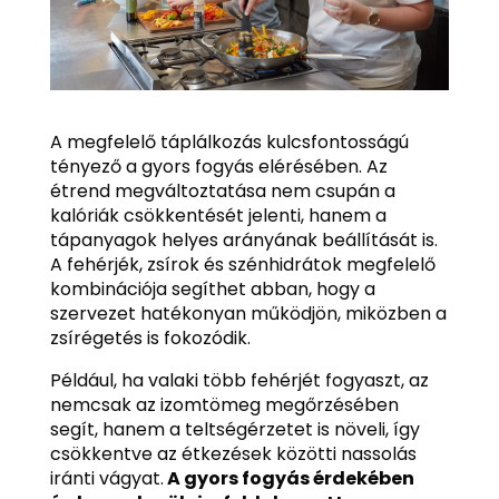
A megfelelő táplálkozás kulcsfontosságú
tényező a gyors fogyás elérésében. Az
étrend megváltoztatása nem csupán a
kalóriák csökkentését jelenti, hanem a
tápanyagok helyes arányának beállítását is.
A fehérjék, zsírok és szénhidrátok megfelelő
kombinációja segíthet abban, hogy a
szervezet hatékonyan működjön, miközben a
zsírégetés is fokozódik.
Például, ha valaki több fehérjét fogyaszt, az
nemcsak az izomtömeg megőrzésében
segít, hanem a teltségérzetet is növeli, így
csökkentve az étkezések közötti nassolás
iránti vágyat.
A gyors fogyás érdekében