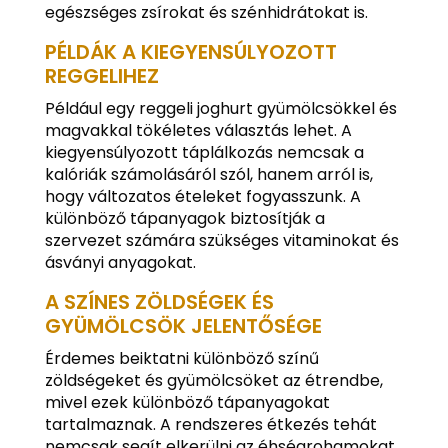
egészséges zsírokat és szénhidrátokat is.
PÉLDÁK A KIEGYENSÚLYOZOTT
REGGELIHEZ
Például egy reggeli joghurt gyümölcsökkel és
magvakkal tökéletes választás lehet. A
kiegyensúlyozott táplálkozás nemcsak a
kalóriák számolásáról szól, hanem arról is,
hogy változatos ételeket fogyasszunk. A
különböző tápanyagok biztosítják a
szervezet számára szükséges vitaminokat és
ásványi anyagokat.
A SZÍNES ZÖLDSÉGEK ÉS
GYÜMÖLCSÖK JELENTŐSÉGE
Érdemes beiktatni különböző színű
zöldségeket és gyümölcsöket az étrendbe,
mivel ezek különböző tápanyagokat
tartalmaznak. A rendszeres étkezés tehát
nemcsak segít elkerülni az éhségrohamokat,