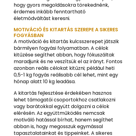
hogy gyors megoldásokra törekednénk,
érdemes inkább fenntartható
életmódváltást keresni.
MOTIVÁCIÓ ÉS KITARTÁS SZEREPE A SIKERES
FOGYÁSBAN
A motiváció és kitartás kulcsszerepet játszik
bármilyen fogyási folyamatban. A célok
kitűzése segíthet abban, hogy fókuszáltak
maradjunk és ne veszítsük el az irányt. Fontos
azonban reális célokat kitűzni; például heti
0,5-1 kg fogyás reálisabb cél lehet, mint egy
hónap alatt 10 kg leadása.
A kitartás fejlesztése érdekében hasznos
lehet támogatói csoportokhoz csatlakozni
vagy barátokkal együtt dolgozni a célok
elérésén. Az együttműködés nemcsak
motiváló hatással bírhat, hanem segíthet
abban is, hogy megosszuk egymással
tapasztalatainkat és tippeinket. A sikeres