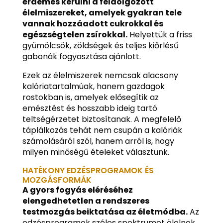
érdemes kerülni a feldolgozott
élelmiszereket, amelyek gyakran tele
vannak hozzáadott cukrokkal és
egészségtelen zsírokkal.
Helyettük a friss
gyümölcsök, zöldségek és teljes kiőrlésű
gabonák fogyasztása ajánlott.
Ezek az élelmiszerek nemcsak alacsony
kalóriatartalmúak, hanem gazdagok
rostokban is, amelyek elősegítik az
emésztést és hosszabb ideig tartó
teltségérzetet biztosítanak. A megfelelő
táplálkozás tehát nem csupán a kalóriák
számolásáról szól, hanem arról is, hogy
milyen minőségű ételeket választunk.
HATÉKONY EDZÉSPROGRAMOK ÉS
MOZGÁSFORMÁK
A gyors fogyás eléréséhez
elengedhetetlen a rendszeres
testmozgás beiktatása az életmódba.
Az
edzésprogramok széles spektrumot ölelnek