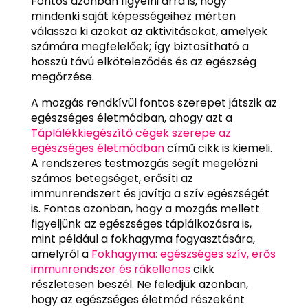
Fontos azonban figyelni arra is, hogy
mindenki saját képességeihez mérten
válassza ki azokat az aktivitásokat, amelyek
számára megfelelőek; így biztosítható a
hosszú távú elköteleződés és az egészség
megőrzése.
A mozgás rendkívül fontos szerepet játszik az
egészséges életmódban, ahogy azt a
Táplálékkiegészítő cégek szerepe az
egészséges életmódban
című cikk is kiemeli.
A rendszeres testmozgás segít megelőzni
számos betegséget, erősíti az
immunrendszert és javítja a szív egészségét
is. Fontos azonban, hogy a mozgás mellett
figyeljünk az egészséges táplálkozásra is,
mint például a fokhagyma fogyasztására,
amelyről a
Fokhagyma: egészséges szív, erős
immunrendszer és rákellenes
cikk
részletesen beszél. Ne feledjük azonban,
hogy az egészséges életmód részeként