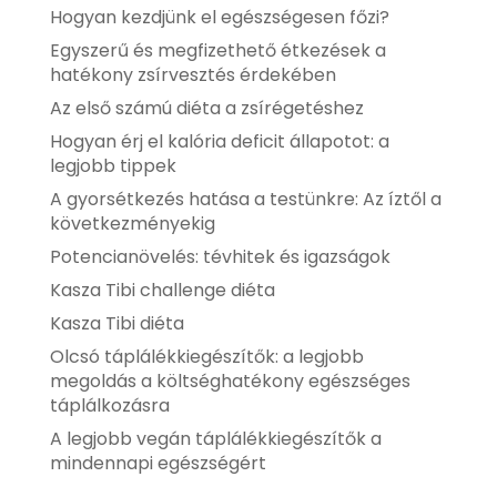
Hogyan kezdjünk el egészségesen főzi?
Egyszerű és megfizethető étkezések a
hatékony zsírvesztés érdekében
Az első számú diéta a zsírégetéshez
Hogyan érj el kalória deficit állapotot: a
legjobb tippek
A gyorsétkezés hatása a testünkre: Az íztől a
következményekig
Potencianövelés: tévhitek és igazságok
Kasza Tibi challenge diéta
Kasza Tibi diéta
Olcsó táplálékkiegészítők: a legjobb
megoldás a költséghatékony egészséges
táplálkozásra
A legjobb vegán táplálékkiegészítők a
mindennapi egészségért