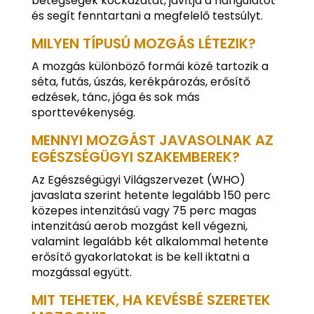
betegségek kockázatát, javítja a hangulatot
és segít fenntartani a megfelelő testsúlyt.
MILYEN TÍPUSÚ MOZGÁS LÉTEZIK?
A mozgás különböző formái közé tartozik a
séta, futás, úszás, kerékpározás, erősítő
edzések, tánc, jóga és sok más
sporttevékenység.
MENNYI MOZGÁST JAVASOLNAK AZ
EGÉSZSÉGÜGYI SZAKEMBEREK?
Az Egészségügyi Világszervezet (WHO)
javaslata szerint hetente legalább 150 perc
közepes intenzitású vagy 75 perc magas
intenzitású aerob mozgást kell végezni,
valamint legalább két alkalommal hetente
erősítő gyakorlatokat is be kell iktatni a
mozgással együtt.
MIT TEHETEK, HA KEVÉSBÉ SZERETEK