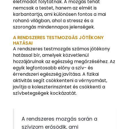
életmódot folytatnak. A mozgás tehát
nemcsak a testet, hanem az elmét is
karbantartja, ami különösen fontos a mai
rohanó világban, ahol a stressz és a
szorongás mindennapos jelenségek.
A RENDSZERES TESTMOZGÁS JÓTÉKONY
HATÁSAI
A rendszeres testmozgás számos jótékony
hatással bír, amelyek közvetlenül
hozzájárulnak az egészség megőrzéséhez. Az
egyik legfontosabb előny a szív- és
érrendszeri egészség javítása. A fizikai
aktivitás segít csökkenteni a vérnyomást,
javítja a koleszterinszintet és csökkenti a
szívbetegségek kockázatát.
A rendszeres mozgás során a
szívizom erősödik, ami