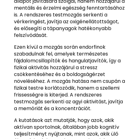
állapot javítására szolgál, hanem hozzájárul a
mentális és érzelmi egészség fenntartásához
is. A rendszeres testmozgás serkenti a
vérkeringést, javítja az oxigénellátottságot,
és elősegíti a tápanyagok hatékonyabb
felszívódását.
Ezen kívül a mozgás során endorfinok
szabadulnak fel, amelyek természetes
fájdalomcsillapítók és hangulatjavítók, így a
fizikai aktivitás hozzájárul a stressz
csökkentéséhez és a boldogságérzet
növeléséhez. A mozgás hatása nem csupán a
fizikai testre korlátozódik, hanem a szellemi
frissességre is kiterjed. A rendszeres
testmozgás serkenti az agyi aktivitást, javítja
a memóriát és a koncentrációt.
A kutatások azt mutatják, hogy azok, akik
aktívan sportolnak, általában jobb kognitív
teljesítményt nyújtanak, mint azok, akik ülő