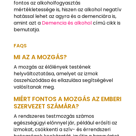
fontos az alkoholfogyasztás
mértékletessége is, hiszen az alkohol negatív
hatással lehet az agyra és a demenciára is,
amint azt a
Demencia és alkohol
című cikk is
bemutatja.
FAQS
MI AZ A MOZGÁS?
A mozgás az élőlények testének
helyváltoztatása, amelyet az izmok
összehúzódása és ellazulása segítségével
valósítanak meg.
MIÉRT FONTOS A MOZGÁS AZ EMBERI
SZERVEZET SZÁMÁRA?
A rendszeres testmozgás számos
egészségügyi előnnyel jár, például erősíti az
izmokat, csökkenti a szív- és érrendszeri