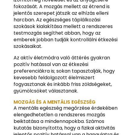
fokozását. A mozgás mellett az étrend is
jelentős szerepet játszik az elhízás elleni
harcban. Az egészséges táplálkozási
szokások kialakítása mellett a rendszeres
testmozgás segíthet abban, hogy az
emberek jobban tudják kontrollálni étkezési
szokásaikat.
Az aktív életmódra való áttérés gyakran
pozitív hatással van az étkezési
preferenciákra is; sokan tapasztalják, hogy
kevesebb feldolgozott élelmiszert
fogyasztanak és inkább friss zöldségeket,
gyümölcsöket választanak.
MOZGÁS ÉS A MENTÁLIS EGÉSZSÉG
A mentális egészség megőrzése érdekében
elengedhetetlen a rendszeres mozgás
beiktatása a mindennapokba. Számos
kutatás bizonyította, hogy a fizikai aktivitás
jelentős pozitív hatással van a hangulatra és