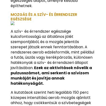
egészséges alapot, amelyre később
építhetnek.
MOZGÁS ÉS A SZÍV- ÉS ÉRRENDSZER
EGÉSZSÉGE
A szív- és érrendszer egészsége
kulcsfontosságú az általános jólét
szempontjából, és a mozgás jelentős
szerepet játszik ennek fenntartásában. A
rendszeres aerob edzésformák, mint például
a futás, úszás vagy kerékpározás, különösen
hatékonyak a szív- és érrendszeri állapot
javításában.
Ezek az aktivitások növelik a
pulzusszámot, ami serkenti a szívizom
munkáját és javítja annak
hatékonyságát.
A kutatások szerint heti legalább 150 perc
közepes intenzitású aerob mozgás ajánlott
ahhoz, hogy csökkentsük a szívbetegségek