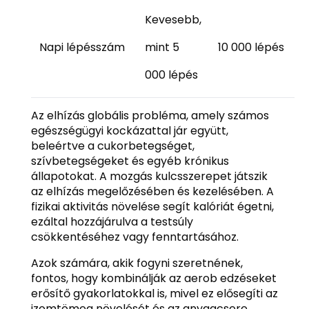
Kevesebb,
Napi lépésszám
mint 5
10 000 lépés
000 lépés
Az elhízás globális probléma, amely számos
egészségügyi kockázattal jár együtt,
beleértve a cukorbetegséget,
szívbetegségeket és egyéb krónikus
állapotokat. A mozgás kulcsszerepet játszik
az elhízás megelőzésében és kezelésében. A
fizikai aktivitás növelése segít kalóriát égetni,
ezáltal hozzájárulva a testsúly
csökkentéséhez vagy fenntartásához.
Azok számára, akik fogyni szeretnének,
fontos, hogy kombinálják az aerob edzéseket
erősítő gyakorlatokkal is, mivel ez elősegíti az
izomtömeg növelését és az anyagcsere