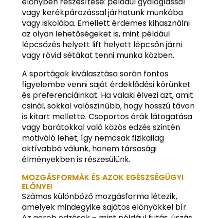
előnyben részesítése: például gyaloglással
vagy kerékpározással járhatunk munkába
vagy iskolába. Emellett érdemes kihasználni
az olyan lehetőségeket is, mint például
lépcsőzés helyett lift helyett lépcsőn járni
vagy rövid sétákat tenni munka közben.
A sportágak kiválasztása során fontos
figyelembe venni saját érdeklődési körünket
és preferenciáinkat. Ha valaki élvezi azt, amit
csinál, sokkal valószínűbb, hogy hosszú távon
is kitart mellette. Csoportos órák látogatása
vagy barátokkal való közös edzés szintén
motiváló lehet; így nemcsak fizikailag
aktívabbá válunk, hanem társasági
élményekben is részesülünk.
MOZGÁSFORMÁK ÉS AZOK EGÉSZSÉGÜGYI
ELŐNYEI
Számos különböző mozgásforma létezik,
amelyek mindegyike sajátos előnyökkel bír.
Az aerob edzések – mint például futás, úszás