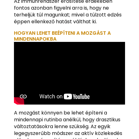
Az immunrendszer erősítése érdekében
fontos azonban figyelni arra is, hogy ne
terheljük túl magunkat; mivel a túlzott edzés
éppen ellenkező hatást válthat ki.
HOGYAN LEHET BEÉPÍTENI A MOZGÁST A
MINDENNAPOKBA
A mozgást könnyen be lehet építeni a
mindennapi rutinba anélkül, hogy drasztikus
változtatásokra lenne szükség. Az egyik
legegyszerűbb módszer az aktív közlekedés