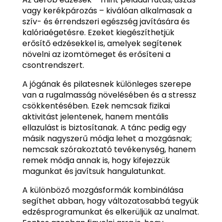
vagy kerékpározás – kiválóan alkalmasak a
szív- és érrendszeri egészség javítására és
kalóriaégetésre. Ezeket kiegészíthetjük
erősítő edzésekkel is, amelyek segítenek
növelni az izomtömeget és erősíteni a
csontrendszert.
A jógának és pilatesnek különleges szerepe
van a rugalmasság növelésében és a stressz
csökkentésében. Ezek nemcsak fizikai
aktivitást jelentenek, hanem mentális
ellazulást is biztosítanak. A tánc pedig egy
másik nagyszerű módja lehet a mozgásnak;
nemcsak szórakoztató tevékenység, hanem
remek módja annak is, hogy kifejezzük
magunkat és javítsuk hangulatunkat.
A különböző mozgásformák kombinálása
segíthet abban, hogy változatosabbá tegyük
edzésprogramunkat és elkerüljük az unalmat.