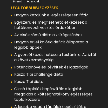
étrend
étrendek
LEGUTÓBBI BEJEGYZÉSEK
Hogyan kezdjünk el egészségesen főzi?
Egyszerű és megfizethető étkezések a
hatékony zsírvesztés érdekében
Az első számú diéta a zsírégetéshez
Hogyan érj el kalória deficit állapotot: a
legjobb tippek
A gyorsétkezés hatása a testünkre: Az íztől
a következményekig
Potencianövelés: tévhitek és igazságok
Kasza Tibi challenge diéta
Kasza Tibi diéta
Olcsó táplálékkiegészítők: a legjobb
megoldás a költséghatékony egészséges
táplálkozásra
A legjobb vegán táplálékkiegészítők a