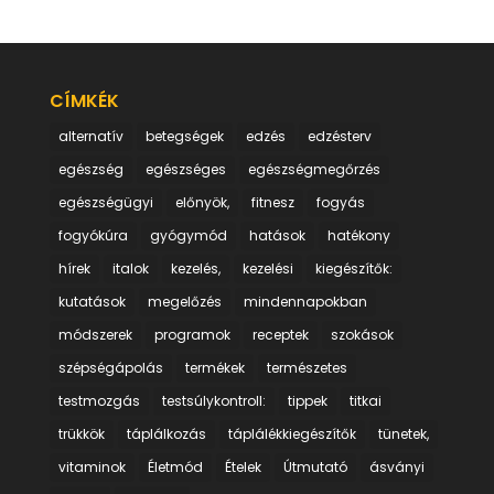
CÍMKÉK
alternatív
betegségek
edzés
edzésterv
egészség
egészséges
egészségmegőrzés
egészségügyi
előnyök,
fitnesz
fogyás
fogyókúra
gyógymód
hatások
hatékony
hírek
italok
kezelés,
kezelési
kiegészítők:
kutatások
megelőzés
mindennapokban
módszerek
programok
receptek
szokások
szépségápolás
termékek
természetes
testmozgás
testsúlykontroll:
tippek
titkai
trükkök
táplálkozás
táplálékkiegészítők
tünetek,
vitaminok
Életmód
Ételek
Útmutató
ásványi