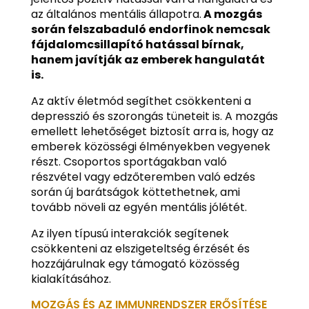
az általános mentális állapotra.
A mozgás
során felszabaduló endorfinok nemcsak
fájdalomcsillapító hatással bírnak,
hanem javítják az emberek hangulatát
is.
Az aktív életmód segíthet csökkenteni a
depresszió és szorongás tüneteit is. A mozgás
emellett lehetőséget biztosít arra is, hogy az
emberek közösségi élményekben vegyenek
részt. Csoportos sportágakban való
részvétel vagy edzőteremben való edzés
során új barátságok köttethetnek, ami
tovább növeli az egyén mentális jólétét.
Az ilyen típusú interakciók segítenek
csökkenteni az elszigeteltség érzését és
hozzájárulnak egy támogató közösség
kialakításához.
MOZGÁS ÉS AZ IMMUNRENDSZER ERŐSÍTÉSE