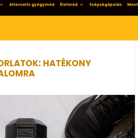
Alternatív gyógymód
Életmód
Szépségápolás
Ment
ORLATOK: HATÉKONY
DALOMRA