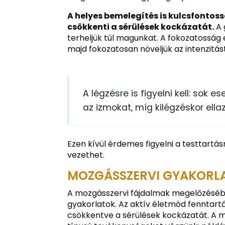
A helyes bemelegítés is kulcsfontossá
csökkenti a sérülések kockázatát.
A 
terheljük túl magunkat. A fokozatosság 
majd fokozatosan növeljük az intenzitás
A légzésre is figyelni kell: sok 
az izmokat, míg kilégzéskor ellaz
Ezen kívül érdemes figyelni a testtartá
vezethet.
MOZGÁSSZERVI GYAKORLA
A mozgásszervi fájdalmak megelőzésében
gyakorlatok. Az aktív életmód fenntartá
csökkentve a sérülések kockázatát. A me