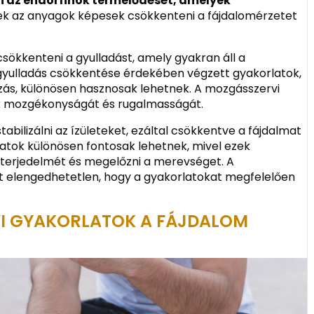
ti az endorfinok termelődését, amelyek
k az anyagok képesek csökkenteni a fájdalomérzetet
sökkenteni a gyulladást, amely gyakran áll a
gyulladás csökkentése érdekében végzett gyakorlatok,
zás, különösen hasznosak lehetnek. A mozgásszervi
tek mozgékonyságát és rugalmasságát.
stabilizálni az ízületeket, ezáltal csökkentve a fájdalmat
latok különösen fontosak lehetnek, mivel ezek
sterjedelmét és megelőzni a merevséget. A
át elengedhetetlen, hogy a gyakorlatokat megfelelően
I GYAKORLATOK A FÁJDALOM