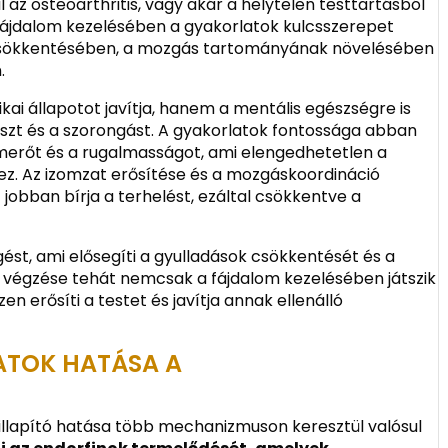
az osteoarthritis, vagy akár a helytelen testtartásból
fájdalom kezelésében a gyakorlatok kulcsszerepet
m csökkentésében, a mozgás tartományának növelésében
.
ai állapotot javítja, hanem a mentális egészségre is
sszt és a szorongást. A gyakorlatok fontossága abban
zomerőt és a rugalmasságot, ami elengedhetetlen a
. Az izomzat erősítése és a mozgáskoordináció
t jobban bírja a terhelést, ezáltal csökkentve a
gést, ami elősegíti a gyulladások csökkentését és a
 végzése tehát nemcsak a fájdalom kezelésében játszik
n erősíti a testet és javítja annak ellenálló
ATOK HATÁSA A
illapító hatása több mechanizmuson keresztül valósul