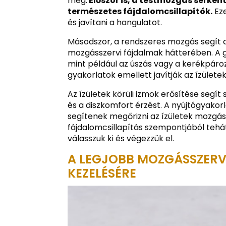
meg.
Először is, a testmozgás serken
természetes fájdalomcsillapítók.
Eze
és javítani a hangulatot.
Másodszor, a rendszeres mozgás segít c
mozgásszervi fájdalmak hátterében. A 
mint például az úszás vagy a kerékpáro
gyakorlatok emellett javítják az ízüle
Az ízületek körüli izmok erősítése segít 
és a diszkomfort érzést. A nyújtógyakor
segítenek megőrizni az ízületek mozgá
fájdalomcsillapítás szempontjából teh
válasszuk ki és végezzük el.
A LEGJOBB MOZGÁSSZERV
KEZELÉSÉRE