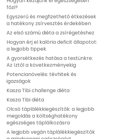
Hogyan kezdjünk el egészségesen
főzi?
Egyszerű és megfizethető étkezések
a hatékony zsírvesztés érdekében
Az első számú diéta a zsírégetéshez
Hogyan érj el kalória deficit állapotot:
a legjobb tippek
A gyorsétkezés hatása a testünkre:
Az íztől a következményekig
Potencianövelés: tévhitek és
igazságok
Kasza Tibi challenge diéta
Kasza Tibi diéta
Olcsó táplálékkiegészítők: a legjobb
megoldás a költséghatékony
egészséges táplálkozásra
A legjobb vegán táplálékkiegészítők
a mindennapi egészségért