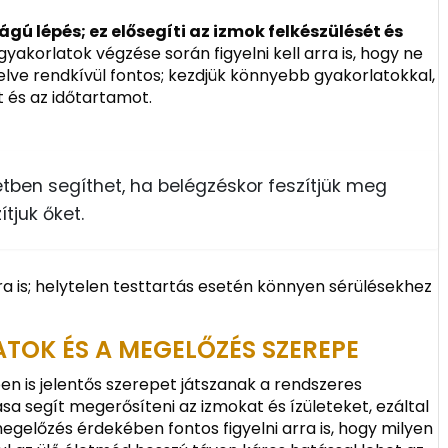
gú lépés; ez elősegíti az izmok felkészülését és
gyakorlatok végzése során figyelni kell arra is, hogy ne
elve rendkívül fontos; kezdjük könnyebb gyakorlatokkal,
t és az időtartamot.
esetben segíthet, ha belégzéskor feszítjük meg
ítjuk őket.
sra is; helytelen testtartás esetén könnyen sérülésekhez
TOK ÉS A MEGELŐZÉS SZEREPE
 is jelentős szerepet játszanak a rendszeres
sa segít megerősíteni az izmokat és ízületeket, ezáltal
gelőzés érdekében fontos figyelni arra is, hogy milyen