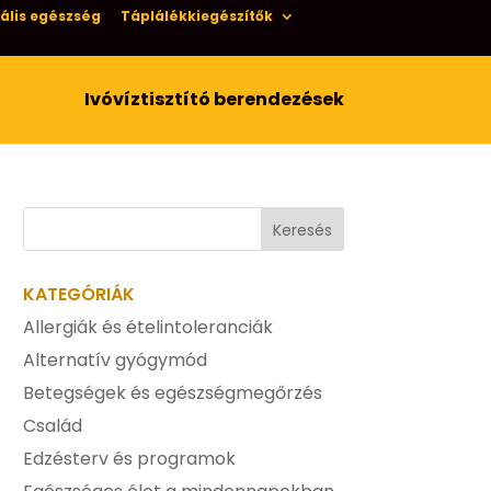
ális egészség
Táplálékkiegészítők
Ivóvíztisztító berendezések
KATEGÓRIÁK
Allergiák és ételintoleranciák
Alternatív gyógymód
Betegségek és egészségmegőrzés
Család
Edzésterv és programok