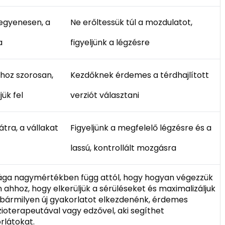
 egyenesen, a
Ne erőltessük túl a mozdulatot,
a
figyeljünk a légzésre
jhoz szorosan,
Kezdőknek érdemes a térdhajlított
ük fel
verziót választani
tra, a vállakat
Figyeljünk a megfelelő légzésre és a
lassú, kontrollált mozgásra
ága nagymértékben függ attól, hogy hogyan végezzük
 ahhoz, hogy elkerüljük a sérüléseket és maximalizáljuk
t bármilyen új gyakorlatot elkezdenénk, érdemes
zioterapeutával vagy edzővel, aki segíthet
rlátokat.