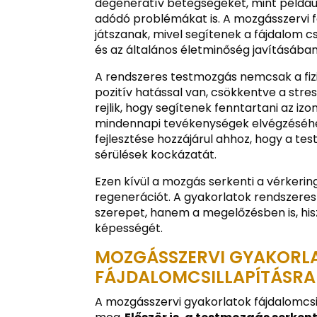
degeneratív betegségeket, mint például 
adódó problémákat is. A mozgásszervi 
játszanak, mivel segítenek a fájdalo
és az általános életminőség javításában
A rendszeres testmozgás nemcsak a fizik
pozitív hatással van, csökkentve a stre
rejlik, hogy segítenek fenntartani az i
mindennapi tevékenységek elvégzéséhez
fejlesztése hozzájárul ahhoz, hogy a tes
sérülések kockázatát.
Ezen kívül a mozgás serkenti a vérkerin
regenerációt. A gyakorlatok rendszeres
szerepet, hanem a megelőzésben is, hisze
képességét.
MOZGÁSSZERVI GYAKORL
FÁJDALOMCSILLAPÍTÁSRA
A mozgásszervi gyakorlatok fájdalomcs