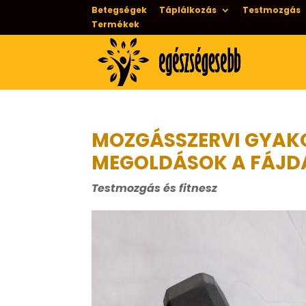
Betegségek
Táplálkozás
Testmozgás
Termékek
MOZGÁSSZERVI GYAK
MEGOLDÁSOK A FÁJ
Testmozgás és fitnesz