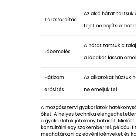
Az alsó hátat tartsuk
Törzsfordítás
fejet ne hajlítsuk hátr
A hátat tartsuk a tala
Lábemelés
a lábakat lassan emelj
Hátizom
Az alkarokat húzzuk há
erősítés
ne emeljük fel
A mozgásszervi gyakorlatok hatékonys
őket. A helyes technika elengedhetetlen
a gyakorlatok jótékony hatását. Mielőt
konzultálni egy szakemberrel, például fi
meghatározni az egyéni igényeket és ko