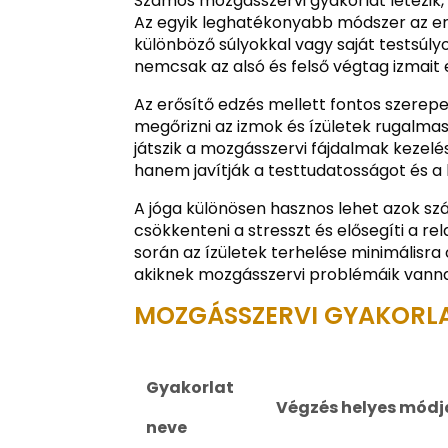
Számos mozgásszervi gyakorlat létezik, 
Az egyik leghatékonyabb módszer az er
különböző súlyokkal vagy saját testsúly
nemcsak az alsó és felső végtag izmait er
Az erősítő edzés mellett fontos szerepe
megőrizni az izmok és ízületek rugalmas
játszik a mozgásszervi fájdalmak kezel
hanem javítják a testtudatosságot és a l
A jóga különösen hasznos lehet azok szá
csökkenteni a stresszt és elősegíti a rela
során az ízületek terhelése minimálisra 
akiknek mozgásszervi problémáik vann
MOZGÁSSZERVI GYAKORLA
Gyakorlat
Végzés helyes módj
neve