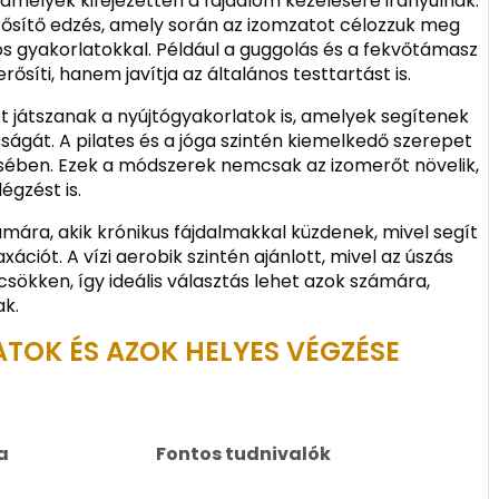
amelyek kifejezetten a fájdalom kezelésére irányulnak.
ősítő edzés, amely során az izomzatot célozzuk meg
os gyakorlatokkal. Például a guggolás és a fekvőtámasz
ősíti, hanem javítja az általános testtartást is.
t játszanak a nyújtógyakorlatok is, amelyek segítenek
ságát. A pilates és a jóga szintén kiemelkedő szerepet
ésében. Ezek a módszerek nemcsak az izomerőt növelik,
égzést is.
mára, akik krónikus fájdalmakkal küzdenek, mivel segít
xációt. A vízi aerobik szintén ajánlott, mivel az úszás
csökken, így ideális választás lehet azok számára,
ak.
TOK ÉS AZOK HELYES VÉGZÉSE
a
Fontos tudnivalók