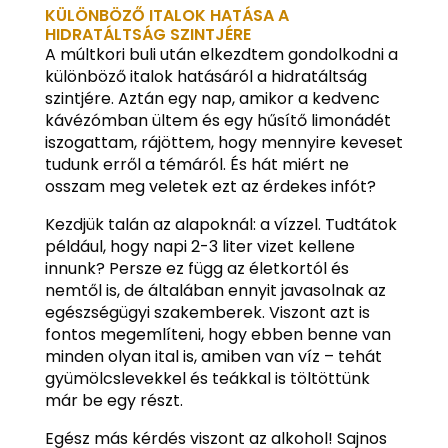
KÜLÖNBÖZŐ ITALOK HATÁSA A
HIDRATÁLTSÁG SZINTJÉRE
A múltkori buli után elkezdtem gondolkodni a
különböző italok hatásáról a hidratáltság
szintjére. Aztán egy nap, amikor a kedvenc
kávézómban ültem és egy hűsítő limonádét
iszogattam, rájöttem, hogy mennyire keveset
tudunk erről a témáról. És hát miért ne
osszam meg veletek ezt az érdekes infót?
Kezdjük talán az alapoknál: a vízzel. Tudtátok
például, hogy napi 2-3 liter vizet kellene
innunk? Persze ez függ az életkortól és
nemtől is, de általában ennyit javasolnak az
egészségügyi szakemberek. Viszont azt is
fontos megemlíteni, hogy ebben benne van
minden olyan ital is, amiben van víz – tehát
gyümölcslevekkel és teákkal is töltöttünk
már be egy részt.
Egész más kérdés viszont az alkohol! Sajnos