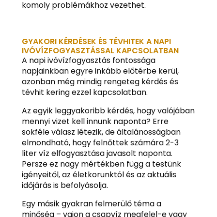
komoly problémákhoz vezethet.
GYAKORI KÉRDÉSEK ÉS TÉVHITEK A NAPI
IVÓVÍZFOGYASZTÁSSAL KAPCSOLATBAN
A napi ivóvízfogyasztás fontossága
napjainkban egyre inkább előtérbe kerül,
azonban még mindig rengeteg kérdés és
tévhit kering ezzel kapcsolatban.
Az egyik leggyakoribb kérdés, hogy valójában
mennyi vizet kell innunk naponta? Erre
sokféle válasz létezik, de általánosságban
elmondható, hogy felnőttek számára 2-3
liter víz elfogyasztása javasolt naponta.
Persze ez nagy mértékben függ a testünk
igényeitől, az életkorunktól és az aktuális
időjárás is befolyásolja.
Egy másik gyakran felmerülő téma a
minőség – vajon a csapvíz megfelel-e vagy