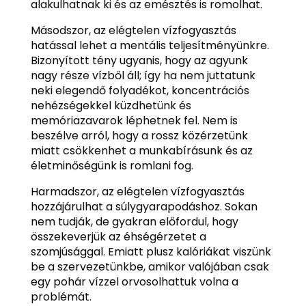
alakulhatnak ki és az emésztés is romolhat.
Másodszor, az elégtelen vízfogyasztás
hatással lehet a mentális teljesítményünkre.
Bizonyított tény ugyanis, hogy az agyunk
nagy része vízből áll; így ha nem juttatunk
neki elegendő folyadékot, koncentrációs
nehézségekkel küzdhetünk és
memóriazavarok léphetnek fel. Nem is
beszélve arról, hogy a rossz közérzetünk
miatt csökkenhet a munkabírásunk és az
életminőségünk is romlani fog.
Harmadszor, az elégtelen vízfogyasztás
hozzájárulhat a súlygyarapodáshoz. Sokan
nem tudják, de gyakran előfordul, hogy
összekeverjük az éhségérzetet a
szomjúsággal. Emiatt plusz kalóriákat viszünk
be a szervezetünkbe, amikor valójában csak
egy pohár vízzel orvosolhattuk volna a
problémát.