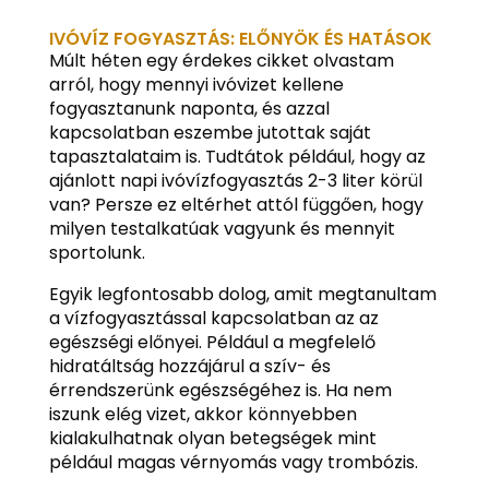
IVÓVÍZ FOGYASZTÁS: ELŐNYÖK ÉS HATÁSOK
Múlt héten egy érdekes cikket olvastam
arról, hogy mennyi ivóvizet kellene
fogyasztanunk naponta, és azzal
kapcsolatban eszembe jutottak saját
tapasztalataim is. Tudtátok például, hogy az
ajánlott napi ivóvízfogyasztás 2-3 liter körül
van? Persze ez eltérhet attól függően, hogy
milyen testalkatúak vagyunk és mennyit
sportolunk.
Egyik legfontosabb dolog, amit megtanultam
a vízfogyasztással kapcsolatban az az
egészségi előnyei. Például a megfelelő
hidratáltság hozzájárul a szív- és
érrendszerünk egészségéhez is. Ha nem
iszunk elég vizet, akkor könnyebben
kialakulhatnak olyan betegségek mint
például magas vérnyomás vagy trombózis.