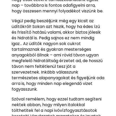
nap – továbbra is fontos odafigyelni arra,
hogy összesen mennyi folyadékot viszünk be.
Végül pedig beszéljünk még egy kicsit az
üdítőkről! Sokan azt hiszik, hogy ha édes ízű
és frissítő hatású valami, akkor biztos jólesik
és hidratál is. Pedig sajnos ez nem mindig
igaz… Az üdítők nagyon sok cukrot
tartalmaznak és gyakran mesterséges
anyagokból állnak – ami rövid távon ugyan
megfelelő hidratáltság érzetet ad, de hosszú
távon nem feltétlenül tesz jót a
szervezetnek. Inkább válasszunk
természetes alapanyagokat és figyeljünk oda
arra is, hogy minden nap elegendő vizet
fogyasszunk.
Szóval remélem, hogy ezzel tudtam segíteni
nektek abban, hogy milyen italokkal
tölthetitek fel a napi ivóvízfogyasztásotok