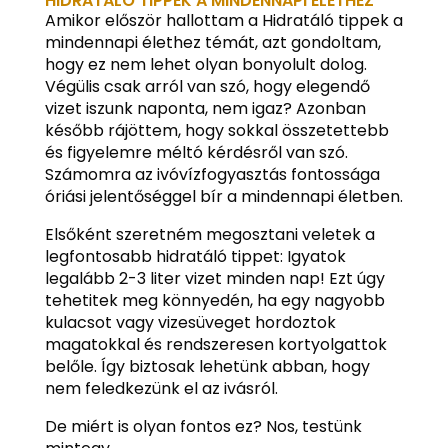
HIDRATÁLÓ TIPPEK A MINDENNAPI ÉLETHEZ
Amikor először hallottam a Hidratáló tippek a
mindennapi élethez témát, azt gondoltam,
hogy ez nem lehet olyan bonyolult dolog.
Végülis csak arról van szó, hogy elegendő
vizet iszunk naponta, nem igaz? Azonban
később rájöttem, hogy sokkal összetettebb
és figyelemre méltó kérdésről van szó.
Számomra az ivóvízfogyasztás fontossága
óriási jelentőséggel bír a mindennapi életben.
Elsőként szeretném megosztani veletek a
legfontosabb hidratáló tippet: Igyatok
legalább 2-3 liter vizet minden nap! Ezt úgy
tehetitek meg könnyedén, ha egy nagyobb
kulacsot vagy vizesüveget hordoztok
magatokkal és rendszeresen kortyolgattok
belőle. Így biztosak lehetünk abban, hogy
nem feledkezünk el az ivásról.
De miért is olyan fontos ez? Nos, testünk