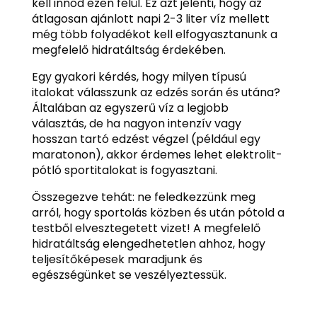
kell innod ezen felül. Ez azt jelenti, hogy az
átlagosan ajánlott napi 2-3 liter víz mellett
még több folyadékot kell elfogyasztanunk a
megfelelő hidratáltság érdekében.
Egy gyakori kérdés, hogy milyen típusú
italokat válasszunk az edzés során és utána?
Általában az egyszerű víz a legjobb
választás, de ha nagyon intenzív vagy
hosszan tartó edzést végzel (például egy
maratonon), akkor érdemes lehet elektrolit-
pótló sportitalokat is fogyasztani.
Összegezve tehát: ne feledkezzünk meg
arról, hogy sportolás közben és után pótold a
testből elvesztegetett vizet! A megfelelő
hidratáltság elengedhetetlen ahhoz, hogy
teljesítőképesek maradjunk és
egészségünket se veszélyeztessük.