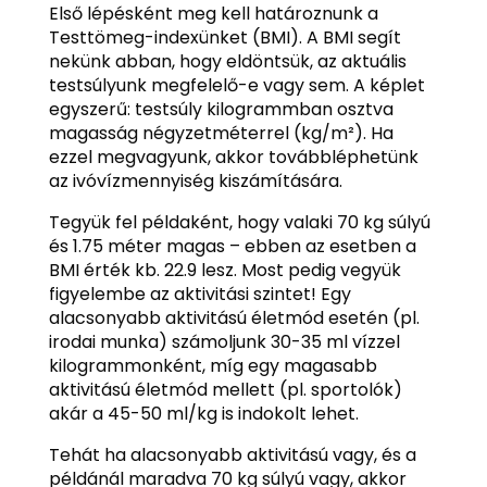
Első lépésként meg kell határoznunk a
Testtömeg-indexünket (BMI). A BMI segít
nekünk abban, hogy eldöntsük, az aktuális
testsúlyunk megfelelő-e vagy sem. A képlet
egyszerű: testsúly kilogrammban osztva
magasság négyzetméterrel (kg/m²). Ha
ezzel megvagyunk, akkor továbbléphetünk
az ivóvízmennyiség kiszámítására.
Tegyük fel példaként, hogy valaki 70 kg súlyú
és 1.75 méter magas – ebben az esetben a
BMI érték kb. 22.9 lesz. Most pedig vegyük
figyelembe az aktivitási szintet! Egy
alacsonyabb aktivitású életmód esetén (pl.
irodai munka) számoljunk 30-35 ml vízzel
kilogrammonként, míg egy magasabb
aktivitású életmód mellett (pl. sportolók)
akár a 45-50 ml/kg is indokolt lehet.
Tehát ha alacsonyabb aktivitású vagy, és a
példánál maradva 70 kg súlyú vagy, akkor