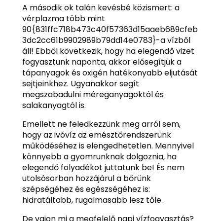
A második ok talán kevésbé közismert: a
vérplazma több mint
90{831ffc718b473c40f57363d15aaeb689cfeb
3dc2cc61b9902989b79dd14e0783}-a vízből
áll! Ebből következik, hogy ha elegendő vizet
fogyasztunk naponta, akkor elősegítjük a
tápanyagok és oxigén hatékonyabb eljutását
sejtjeinkhez. Ugyanakkor segít
megszabadulni méreganyagoktól és
salakanyagtól is.
Emellett ne feledkezzünk meg arról sem,
hogy az ivóvíz az emésztőrendszerünk
működéséhez is elengedhetetlen. Mennyivel
könnyebb a gyomrunknak dolgoznia, ha
elegendő folyadékot juttatunk be! És nem
utolsósorban hozzájárul a bőrünk
szépségéhez és egészségéhez is:
hidratáltabb, rugalmasabb lesz tőle.
De vajon mi a megfelelő napi vízfogyasztás?