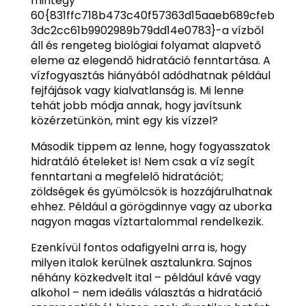
mintegy
60{831ffc718b473c40f57363d15aaeb689cfeb
3dc2cc61b9902989b79dd14e0783}-a vízből
áll és rengeteg biológiai folyamat alapvető
eleme az elegendő hidratáció fenntartása. A
vízfogyasztás hiányából adódhatnak például
fejfájások vagy kialvatlanság is. Mi lenne
tehát jobb módja annak, hogy javítsunk
közérzetünkön, mint egy kis vízzel?
Második tippem az lenne, hogy fogyasszatok
hidratáló ételeket is! Nem csak a víz segít
fenntartani a megfelelő hidratációt;
zöldségek és gyümölcsök is hozzájárulhatnak
ehhez. Például a görögdinnye vagy az uborka
nagyon magas víztartalommal rendelkezik.
Ezenkívül fontos odafigyelni arra is, hogy
milyen italok kerülnek asztalunkra. Sajnos
néhány közkedvelt ital – például kávé vagy
alkohol – nem ideális választás a hidratáció