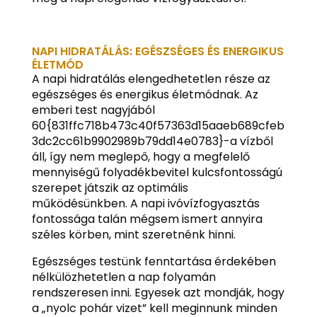
NAPI HIDRATÁLÁS: EGÉSZSÉGES ÉS ENERGIKUS
ÉLETMÓD
A napi hidratálás elengedhetetlen része az
egészséges és energikus életmódnak. Az
emberi test nagyjából
60{831ffc718b473c40f57363d15aaeb689cfeb
3dc2cc61b9902989b79dd14e0783}-a vízből
áll, így nem meglepő, hogy a megfelelő
mennyiségű folyadékbevitel kulcsfontosságú
szerepet játszik az optimális
működésünkben. A napi ivóvízfogyasztás
fontossága talán mégsem ismert annyira
széles körben, mint szeretnénk hinni.
Egészséges testünk fenntartása érdekében
nélkülözhetetlen a nap folyamán
rendszeresen inni. Egyesek azt mondják, hogy
a „nyolc pohár vizet” kell meginnunk minden