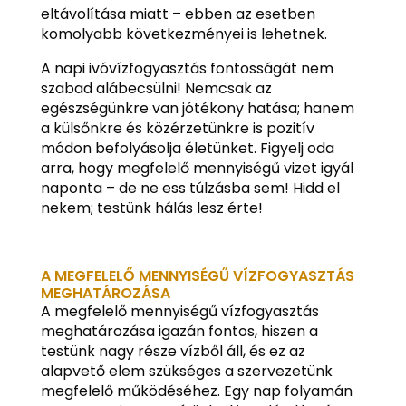
eltávolítása miatt – ebben az esetben
komolyabb következményei is lehetnek.
A napi ivóvízfogyasztás fontosságát nem
szabad alábecsülni! Nemcsak az
egészségünkre van jótékony hatása; hanem
a külsőnkre és közérzetünkre is pozitív
módon befolyásolja életünket. Figyelj oda
arra, hogy megfelelő mennyiségű vizet igyál
naponta – de ne ess túlzásba sem! Hidd el
nekem; testünk hálás lesz érte!
A MEGFELELŐ MENNYISÉGŰ VÍZFOGYASZTÁS
MEGHATÁROZÁSA
A megfelelő mennyiségű vízfogyasztás
meghatározása igazán fontos, hiszen a
testünk nagy része vízből áll, és ez az
alapvető elem szükséges a szervezetünk
megfelelő működéséhez. Egy nap folyamán