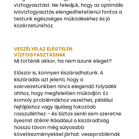
vízfogyasztást. Ne feledjük, hogy az optimális
ivóvízfogyasztás elengedhetetlenül fontos a
testünk egészséges működéséhez és jó
közérzetünkhöz.
VESZÉLYEI AZ ELÉGTELEN
VÍZFOGYASZTÁSNAK
Mi történik akkor, ha nem iszunk eleget?
Először is, könnyen kiszáradhatunk. A
kiszáradás azt jelenti, hogy a
szervezetünkben nincs elegendő folyadék
ahhoz, hogy megfelelően működjön. Ez
komoly problémákhoz vezethet, például
fejfájáshoz vagy ájulásig fokozódó
rosszulléthez – és biztos senki sem szeretne
ilyesmit átélni! Ráadásul a kiszáradtság
hosszú távon még súlyosabb
következményekkel járhat: veseproblémák