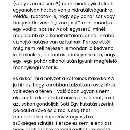
(vagy szerencsére?) nem mindegyik italnak
ugyanolyan hatása van a hidratáltságunkra.
Például tudtátok-e, hogy egy pohár sör vagy
bor jóval kevésbé „szomjasít”, mint mondjuk
egy vodka-sprite? Az ok egyszerű: minél
magasabb az alkoholtartalom, annál inkább
vízhajtó hatása van az italnak. Persze ettől
még nem kell teljesen lemondani a kedvenc
koktélunkról, de fontos odafigyelni arra, hogy
egy-egy pohár alkohol után igyunk megfelelő
mennyiségű vizet is.
És akkor mi a helyzet a koffeines italokkal? A
jó hír az, hogy korábban túlzottan rossz hírük
volt ezen a téren – valójában ugyanis nem
okoznak akkora hidratációs problémát, mint
azt sokan gondolják. Sőt! Egy kutatás szerint
például a kávé és a tea is segíthet
fenntartani a napi ivóvízfogyasztás
szükséges szintjét. Persze ez sem jelenti azt,
hogy csak ezekre támaszkodhatunk egész