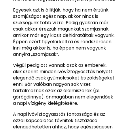
Egyesek azt is állítják, hogy ha nem érzünk
szomjúságot egész nap, akkor nincs is
szükségünk több vízre. Pedig gyakran már
csak akkor érezzük magunkat szomjasnak,
amikor már egy kicsit dehidratáltak vagyunk.
Éppen ezért figyelni kell rá és rendszeresen
inni még akkor is, ha éppen nem vagyunk
annyira „szomjasak”.
Végül pedig ott vannak azok az emberek,
akik szerint minden ivóvízfogyasztás helyett
elegendő csak gyümölcsöket és zöldségeket
enni. Bár valóban nagyon sok vizet
tartalmaznak ezek az élelmiszerek (pl.
görögdinnye), önmagában nem elegendőek
a napi vízigény kielégítésére.
A napi ivóvízfogyasztás fontossága és az
ezzel kapcsolatos tévhitek tisztázása
elengedhetetlen ahhoz, hogy egészségesen