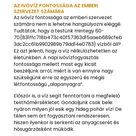
AZ IVÓVÍZ FONTOSSÁGA AZ EMBERI
SZERVEZET SZÁMÁRA
Az ivóvíz fontossága az emberi szervezet
számára nem is lehetne hangsúlyozni eléggé.
Tudtátok, hogy a testünk mintegy 60-
70{831ffc718b473c40f57363d15aaeb689cfeb
3dc2cc61b9902989b79dd14e0783} vízből áll?
Ez azt jelenti, hogy a víz nélkülözhetetlen az
életünkben. A napi ivóvízfogyasztás
fontossága mellett most egy kicsit
beszéljünk arról, miért is van ennyire nagy
szükségünk erre az egyszerű és mégis
létfontosságú „alapanyagra”.
Először is, a víz segít fenntartani a megfelelő
testhőmérsékletet. Gondoljunk csak bele:
nyáron milyen jól esik egy hideg pohár víz! De
télen sem árt fogyasztani rendszeresen,
hiszen ilyenkor is serkenti az anyagcserét és
hősugárzásként működik.