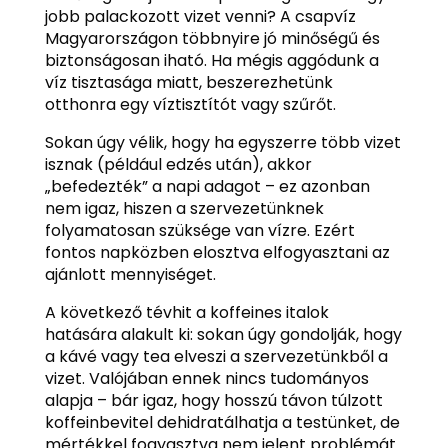
jobb palackozott vizet venni? A csapvíz
Magyarországon többnyire jó minőségű és
biztonságosan iható. Ha mégis aggódunk a
víz tisztasága miatt, beszerezhetünk
otthonra egy víztisztítót vagy szűrőt.
Sokan úgy vélik, hogy ha egyszerre több vizet
isznak (például edzés után), akkor
„befedezték” a napi adagot – ez azonban
nem igaz, hiszen a szervezetünknek
folyamatosan szüksége van vízre. Ezért
fontos napközben elosztva elfogyasztani az
ajánlott mennyiséget.
A következő tévhit a koffeines italok
hatására alakult ki: sokan úgy gondolják, hogy
a kávé vagy tea elveszi a szervezetünkből a
vizet. Valójában ennek nincs tudományos
alapja – bár igaz, hogy hosszú távon túlzott
koffeinbevitel dehidratálhatja a testünket, de
mértékkel fogyasztva nem jelent problémát.