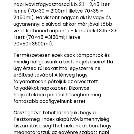
napi ivóvízfogyasztásod kb. 2,1 – 2,45 liter
lenne (70×30 = 2100ml; illetve 70×35 =
2450ml). Ha viszont nagyon aktív vagy és
ugyanennyi a súlyod, akkor már jóval több
vizet kell innod naponta – körülbelül 3,15 -3,5
litert (70×45 =3150ml; illetve
70×50=3500ml).
Természetesen ezek csak támpontok és
mindig hallgassunk a testünk jelzéseire! Ha
úgy érzed túl sokat ittál egyszerre ne
erőltesd tovább! A lényeg hogy
folyamatosan pótoljuk az elvesztett
folyadékot napközben. Bizonyos
helyzetekben például hőségben még
fontosabb odafigyelnünk erre!
Összegezve tehát láthatjuk, hogy a
Testtömeg-index alapú ivóvízmennyiség
kiszámítása segíthet nekünk abban, hogy
meghatározzuk az egyénre szabott napi