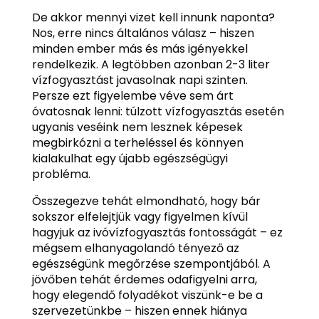
De akkor mennyi vizet kell innunk naponta?
Nos, erre nincs általános válasz – hiszen
minden ember más és más igényekkel
rendelkezik. A legtöbben azonban 2-3 liter
vízfogyasztást javasolnak napi szinten.
Persze ezt figyelembe véve sem árt
óvatosnak lenni: túlzott vízfogyasztás esetén
ugyanis veséink nem lesznek képesek
megbirkózni a terheléssel és könnyen
kialakulhat egy újabb egészségügyi
probléma.
Összegezve tehát elmondható, hogy bár
sokszor elfelejtjük vagy figyelmen kívül
hagyjuk az ivóvízfogyasztás fontosságát – ez
mégsem elhanyagolandó tényező az
egészségünk megőrzése szempontjából. A
jövőben tehát érdemes odafigyelni arra,
hogy elegendő folyadékot viszünk-e be a
szervezetünkbe – hiszen ennek hiánya