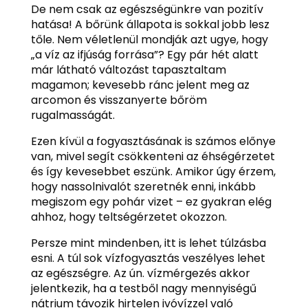
De nem csak az egészségünkre van pozitív
hatása! A bőrünk állapota is sokkal jobb lesz
tőle. Nem véletlenül mondják azt ugye, hogy
„a víz az ifjúság forrása”? Egy pár hét alatt
már látható változást tapasztaltam
magamon; kevesebb ránc jelent meg az
arcomon és visszanyerte bőröm
rugalmasságát.
Ezen kívül a fogyasztásának is számos előnye
van, mivel segít csökkenteni az éhségérzetet
és így kevesebbet eszünk. Amikor úgy érzem,
hogy nassolnivalót szeretnék enni, inkább
megiszom egy pohár vizet – ez gyakran elég
ahhoz, hogy teltségérzetet okozzon.
Persze mint mindenben, itt is lehet túlzásba
esni. A túl sok vízfogyasztás veszélyes lehet
az egészségre. Az ún. vízmérgezés akkor
jelentkezik, ha a testből nagy mennyiségű
nátrium távozik hirtelen ivóvízzel való