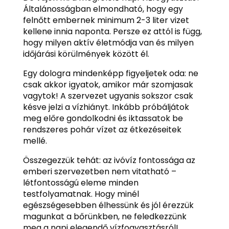
Általánosságban elmondható, hogy egy
felnőtt embernek minimum 2-3 liter vizet
kellene innia naponta. Persze ez attól is függ,
hogy milyen aktív életmódja van és milyen
időjárási körülmények között él.
Egy dologra mindenképp figyeljetek oda: ne
csak akkor igyatok, amikor már szomjasak
vagytok! A szervezet ugyanis sokszor csak
késve jelzi a vízhiányt. Inkább próbáljátok
meg előre gondolkodni és iktassatok be
rendszeres pohár vízet az étkezéseitek
mellé.
Összegezzük tehát: az ivóvíz fontossága az
emberi szervezetben nem vitatható –
létfontosságú eleme minden
testfolyamatnak. Hogy minél
egészségesebben élhessünk és jól érezzük
magunkat a bőrünkben, ne feledkezzünk
meg a napi elegendő vízfogyasztásról!