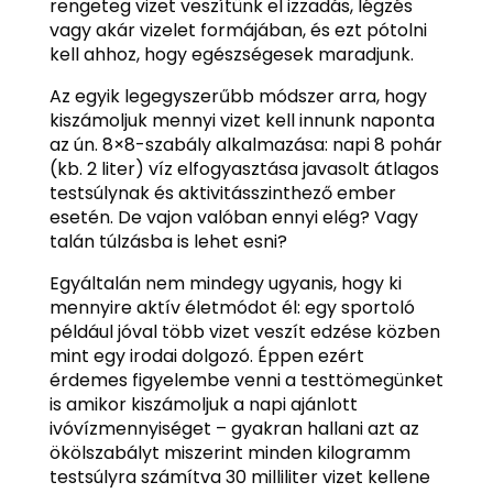
rengeteg vizet veszítünk el izzadás, légzés
vagy akár vizelet formájában, és ezt pótolni
kell ahhoz, hogy egészségesek maradjunk.
Az egyik legegyszerűbb módszer arra, hogy
kiszámoljuk mennyi vizet kell innunk naponta
az ún. 8×8-szabály alkalmazása: napi 8 pohár
(kb. 2 liter) víz elfogyasztása javasolt átlagos
testsúlynak és aktivitásszinthező ember
esetén. De vajon valóban ennyi elég? Vagy
talán túlzásba is lehet esni?
Egyáltalán nem mindegy ugyanis, hogy ki
mennyire aktív életmódot él: egy sportoló
például jóval több vizet veszít edzése közben
mint egy irodai dolgozó. Éppen ezért
érdemes figyelembe venni a testtömegünket
is amikor kiszámoljuk a napi ajánlott
ivóvízmennyiséget – gyakran hallani azt az
ökölszabályt miszerint minden kilogramm
testsúlyra számítva 30 milliliter vizet kellene