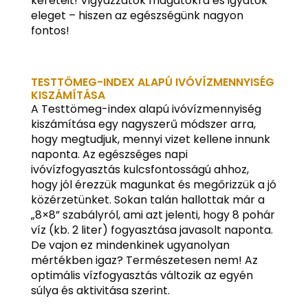
kereteit! Vigyázzatok magatokra és igyatok
eleget – hiszen az egészségünk nagyon
fontos!
TESTTÖMEG-INDEX ALAPÚ IVÓVÍZMENNYISÉG
KISZÁMÍTÁSA
A Testtömeg-index alapú ivóvízmennyiség
kiszámítása egy nagyszerű módszer arra,
hogy megtudjuk, mennyi vizet kellene innunk
naponta. Az egészséges napi
ivóvízfogyasztás kulcsfontosságú ahhoz,
hogy jól érezzük magunkat és megőrizzük a jó
közérzetünket. Sokan talán hallottak már a
„8×8” szabályról, ami azt jelenti, hogy 8 pohár
víz (kb. 2 liter) fogyasztása javasolt naponta.
De vajon ez mindenkinek ugyanolyan
mértékben igaz? Természetesen nem! Az
optimális vízfogyasztás változik az egyén
súlya és aktivitása szerint.