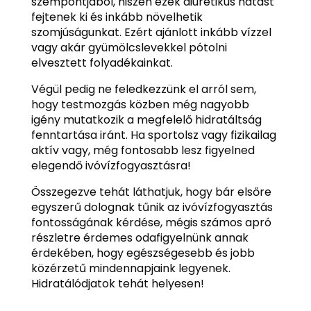
szempontjából, hiszen ezek diuretikus hatást
fejtenek ki és inkább növelhetik
szomjúságunkat. Ezért ajánlott inkább vízzel
vagy akár gyümölcslevekkel pótolni
elvesztett folyadékainkat.
Végül pedig ne feledkezzünk el arról sem,
hogy testmozgás közben még nagyobb
igény mutatkozik a megfelelő hidratáltság
fenntartása iránt. Ha sportolsz vagy fizikailag
aktív vagy, még fontosabb lesz figyelned
elegendő ivóvízfogyasztásra!
Összegezve tehát láthatjuk, hogy bár elsőre
egyszerű dolognak tűnik az ivóvízfogyasztás
fontosságának kérdése, mégis számos apró
részletre érdemes odafigyelnünk annak
érdekében, hogy egészségesebb és jobb
közérzetű mindennapjaink legyenek.
Hidratálódjatok tehát helyesen!