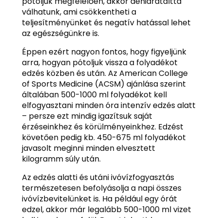
pótoljuk megfelelően, akkor dehidratálttá
válhatunk, ami csökkentheti a
teljesítményünket és negatív hatással lehet
az egészségünkre is.
Éppen ezért nagyon fontos, hogy figyeljünk
arra, hogyan pótoljuk vissza a folyadékot
edzés közben és után. Az American College
of Sports Medicine (ACSM) ajánlása szerint
általában 500-1000 ml folyadékot kell
elfogyasztani minden óra intenzív edzés alatt
– persze ezt mindig igazítsuk saját
érzéseinkhez és körülményeinkhez. Edzést
követően pedig kb. 450-675 ml folyadékot
javasolt meginni minden elvesztett
kilogramm súly után.
Az edzés alatti és utáni ivóvízfogyasztás
természetesen befolyásolja a napi összes
ivóvízbevitelünket is. Ha például egy órát
edzel, akkor már legalább 500-1000 ml vizet