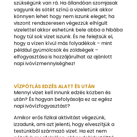
szükségünk van rá. Ha állandóan szomjasak
vagyunk és sötét színű a vizeletünk akkor
könnyen lehet hogy nem iszunk eleget; ha
viszont rendszeresen végezzük elhígult
vizelettel akkor eshetünk bele abba a hibába
hogy túl sok vizet iszunk. És ne felejtsük el,
hogy a vízen kívül más folyadékok – mint
például gyümölcsök és zöldségek –
elfogyasztása is hozzájárulhat az ajánlott
napi ivóvízmennyiséghez!
VÍZPÓTLÁS EDZÉS ALATT ÉS UTÁN
Mennyi vizet kell innunk edzés közben és
után? És hogyan befolyásolja ez az egész
napi ivóvízfogyasztást?
Amikor erős fizikai aktivitást végezünk,
izzadunk, ami azt jelenti, hogy elveszítjük a
testünkből származó vizet. Ha ezt nem