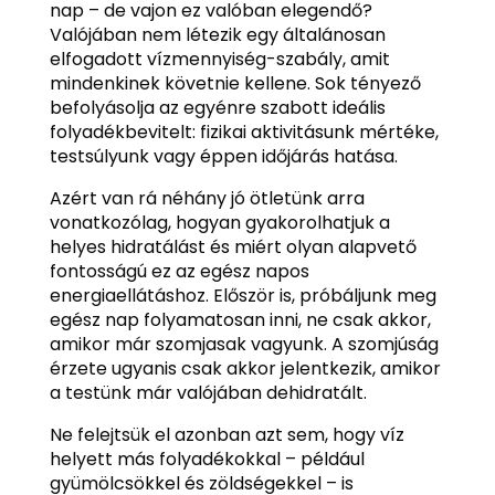
nap – de vajon ez valóban elegendő?
Valójában nem létezik egy általánosan
elfogadott vízmennyiség-szabály, amit
mindenkinek követnie kellene. Sok tényező
befolyásolja az egyénre szabott ideális
folyadékbevitelt: fizikai aktivitásunk mértéke,
testsúlyunk vagy éppen időjárás hatása.
Azért van rá néhány jó ötletünk arra
vonatkozólag, hogyan gyakorolhatjuk a
helyes hidratálást és miért olyan alapvető
fontosságú ez az egész napos
energiaellátáshoz. Először is, próbáljunk meg
egész nap folyamatosan inni, ne csak akkor,
amikor már szomjasak vagyunk. A szomjúság
érzete ugyanis csak akkor jelentkezik, amikor
a testünk már valójában dehidratált.
Ne felejtsük el azonban azt sem, hogy víz
helyett más folyadékokkal – például
gyümölcsökkel és zöldségekkel – is