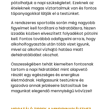
pótolhatjuk a napi szükségletet. Ezeknek az
ételeknek magas víztartalmuk van és fontos
tápanyagokkal látják el a testünket.
A rendszeres sportolás során még nagyobb
figyelmet kell fordítani a hidratálásra, hiszen
izzadás közben elveszített folyadékot pótolni
kell. Fontos továbbá odafigyelni arra is, hogy
alkoholfogyasztás után több vizet igyunk,
mivel az alkohol vízhajtó hatása miatt
dehidratálódást okozhat.
Összességében tehát kiemelten fontosnak
tartom a napi hidratálást mint alapvető
részét egy egészséges és energikus
életmódnak. Hallgassunk testünkre és
igazodva annak jelzéseire biztosítsuk be
magunkat elegendő mennyiségű ivóvízzel!