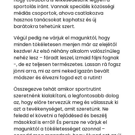
sportolás iránt. Vannak speciális közösségi
médiás csoportok, ahova csatlakozva
hasznos tanácsokat kaphatsz és új
barátokra tehetünk szert.
Végül pedig ne várjuk el magunktól, hogy
minden tökéletesen menjen már az elejétől
kezdve! Az első néhány alkalom valószínűleg
nehéz lesz – fáradt leszel, izmaid fájni fognak
-, de ez teljesen természetes. Lassan rá fogsz
jönni arra, mi az ami neked igazán bevált
módszer és élvezni fogod ezt a rutint!
Összegezve tehát amikor sportrutint
szeretnénk kialakítani, a legfontosabb dolog
az, hogy előre tervezzük meg és válasszuk ki
azt a tevékenységet, amit szeretünk. Ne
feledd el követni a fejlődésed és beszélj
másokkal is erről! És persze ne várjuk el
magunktól a tökéletességet azonnal –