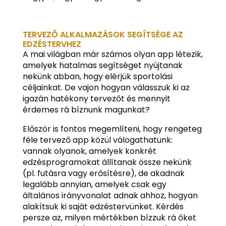
TERVEZŐ ALKALMAZÁSOK SEGÍTSÉGE AZ
EDZÉSTERVHEZ
A mai világban már számos olyan app létezik,
amelyek hatalmas segítséget nyújtanak
nekünk abban, hogy elérjük sportolási
céljainkat. De vajon hogyan válasszuk ki az
igazán hatékony tervezőt és mennyit
érdemes rá bíznunk magunkat?
Először is fontos megemlíteni, hogy rengeteg
féle tervező app közül válogathatunk:
vannak olyanok, amelyek konkrét
edzésprogramokat állítanak össze nekünk
(pl. futásra vagy erősítésre), de akadnak
legalább annyian, amelyek csak egy
általános irányvonalat adnak ahhoz, hogyan
alakítsuk ki saját edzéstervünket. Kérdés
persze az, milyen mértékben bízzuk rá őket