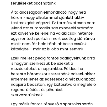
sérüléseket okozhatunk.
Általánosságban elmondható, hogy heti
három-négy alkalommal ajánlott aktív
testmozgást végezni. Ez természetesen nem
jelenti azt automatikusan mindenki számára
ezt követnie kellene: ha valaki csak hetente
egyszer tud sportolni mert esetleg időhiánya
miatt nem fér bele több abba se essünk
kétségbe – már ez is jobb mint semmi!
Ezek mellett pedig fontos odafigyelnünk arra
is hogyan szerkezzük be ezeket a
mozdulatokat a napjainkba. Például ha
hetente háromszor szeretnénk edzeni, akkor
érdemes lehet az edzéseket a hét különböző
napjaira beosztani, így biztosítva a megfelelő
regenerálódást és pihenést
szervezetünknek.
Egy másik fontos tényező a sportolás során