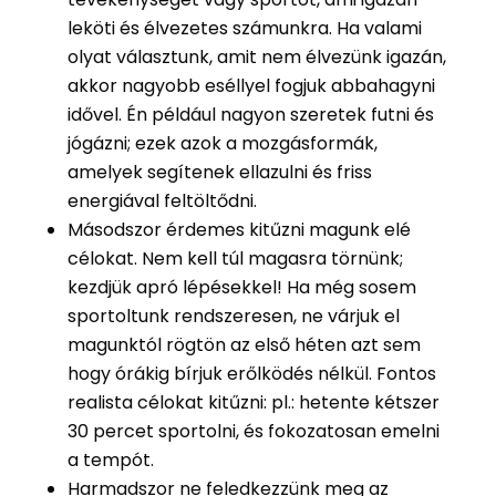
leköti és élvezetes számunkra. Ha valami
olyat választunk, amit nem élvezünk igazán,
akkor nagyobb eséllyel fogjuk abbahagyni
idővel. Én például nagyon szeretek futni és
jógázni; ezek azok a mozgásformák,
amelyek segítenek ellazulni és friss
energiával feltöltődni.
Másodszor érdemes kitűzni magunk elé
célokat. Nem kell túl magasra törnünk;
kezdjük apró lépésekkel! Ha még sosem
sportoltunk rendszeresen, ne várjuk el
magunktól rögtön az első héten azt sem
hogy órákig bírjuk erőlködés nélkül. Fontos
realista célokat kitűzni: pl.: hetente kétszer
30 percet sportolni, és fokozatosan emelni
a tempót.
Harmadszor ne feledkezzünk meg az