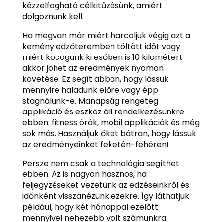
kézzelfogható célkitűzésünk, amiért
dolgoznunk kell.
Ha megvan már miért harcoljuk végig azt a
kemény edzőteremben töltött időt vagy
miért kocogunk ki esőben is 10 kilométert
akkor jöhet az eredmények nyomon
követése. Ez segít abban, hogy lássuk
mennyire haladunk előre vagy épp
stagnálunk-e. Manapság rengeteg
applikáció és eszköz áll rendelkezésünkre
ebben: fitness órák, mobil applikációk és még
sok más. Használjuk őket bátran, hogy lássuk
az eredményeinket feketén-fehéren!
Persze nem csak a technológia segíthet
ebben. Az is nagyon hasznos, ha
feljegyzéseket vezetünk az edzéseinkről és
időnként visszanézünk ezekre. Így láthatjuk
például, hogy két hónappal ezelőtt
mennyivel nehezebb volt számunkra