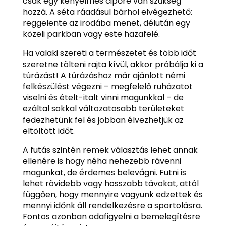
csak egy kényelmes cipőre van szükség
hozzá. A séta ráadásul bárhol elvégezhető:
reggelente az irodába menet, délután egy
közeli parkban vagy este hazafelé.
Ha valaki szereti a természetet és több időt
szeretne tölteni rajta kívül, akkor próbálja ki a
túrázást! A túrázáshoz már ajánlott némi
felkészülést végezni – megfelelő ruházatot
viselni és ételt-italt vinni magunkkal – de
ezáltal sokkal változatosabb területeket
fedezhetünk fel és jobban élvezhetjük az
eltöltött időt.
A futás szintén remek választás lehet annak
ellenére is hogy néha nehezebb rávenni
magunkat, de érdemes belevágni. Futni is
lehet rövidebb vagy hosszabb távokat, attól
függően, hogy mennyire vagyunk edzettek és
mennyi időnk áll rendelkezésre a sportolásra.
Fontos azonban odafigyelni a bemelegítésre