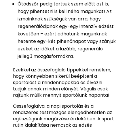
Ötödszőr pedig tartsuk szem előtt azt is,
hogy pihentetni is kell néha magunkat! Az
izmainknak szükségük van arra, hogy
regenerálódjanak egy-egy intenzív edzést
követően – ezért adhatunk magunknak
hetente egy-két pihenőnapot vagy szánjuk
ezeket az időket a lazább, regeneráló
jellegű mozgásformákra.
Ezekkel az összefoglaló tippekkel remélem,
hogy könnyebben sikerül beépíteni a
sportolást a mindennapokba és élvezni
tudjuk annak minden előnyét. Végülis csak
rajtunk múlik mennyit sportólunk naponta!
Összefoglalva, a napi sportolás és a
rendszeres testmozgás elengedhetetlen az
egészségünk megőrzése érdekében. A sport
rutin kialakítása nemcsak az edzés