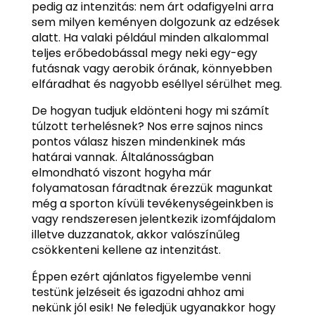
pedig az intenzitás: nem árt odafigyelni arra
sem milyen keményen dolgozunk az edzések
alatt. Ha valaki például minden alkalommal
teljes erőbedobással megy neki egy-egy
futásnak vagy aerobik órának, könnyebben
elfáradhat és nagyobb eséllyel sérülhet meg.
De hogyan tudjuk eldönteni hogy mi számít
túlzott terhelésnek? Nos erre sajnos nincs
pontos válasz hiszen mindenkinek más
határai vannak. Általánosságban
elmondható viszont hogyha már
folyamatosan fáradtnak érezzük magunkat
még a sporton kívüli tevékenységeinkben is
vagy rendszeresen jelentkezik izomfájdalom
illetve duzzanatok, akkor valószínűleg
csökkenteni kellene az intenzitást.
Éppen ezért ajánlatos figyelembe venni
testünk jelzéseit és igazodni ahhoz ami
nekünk jól esik! Ne feledjük ugyanakkor hogy