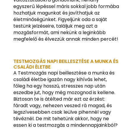
egyszerű lépéssel máris sokkal jobb formába
hozhatjuk magunkat és javíthatjuk az
életminőségünket. Figyeljünk oda a saját
testünk jelzéseire, találjuk meg azt a
mozgásformát, ami nekünk a leginkább
megfelelő és élvezzük annak minden percét!
TESTMOZGÁS NAPI BEILLESZTÉSE A MUNKA ÉS
CSALÁDI ÉLETBE
A Testmozgás napi beillesztése a munka és
családi életbe igazán nagy kihívás lehet,
főleg ha egy hosszú, stresszes nap után
eszedbe jut, hogy még mozognod is kellene.
Biztosan te is átélted már ezt az érzést:
fáradt vagy, nehezen veszed rá magad, és
legszívesebben csak leülve pihennél vagy
tévéznél. De mit tehetünk akkor, hogy ne
essen ki a testmozgás a mindennapjainkból?