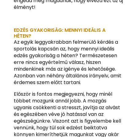
engedd meg magadnak, hogy élvezd ezt az új
élményt!
EDZÉS GYAKORISÁG: MENNYI IDEÁLIS A
HÉTEN?
Az egyik leggyakrabban felmerülő kérdés a
sportolás kapcsán az, hogy mennyi ideális
edzés gyakoriság a héten? Természetesen
erre nincs egyértelmű válasz, hiszen
mindenkinek más az igénye és lehetősége.
Azonban van néhány általános irányelv, amit
érdemes szem előtt tartani.
Először is fontos megjegyezni, hogy minél
többet mozgunk annál jobb. A mozgás
ugyanis csökkenti a stresszt, javítja az alvást
és egészében véve jó hatással van az
egészségünkre. Viszont azt is figyelembe kell
vennünk, hogy túl sok edzést beiktatva
könnyen kimeríthetjük magunkat vagy akár