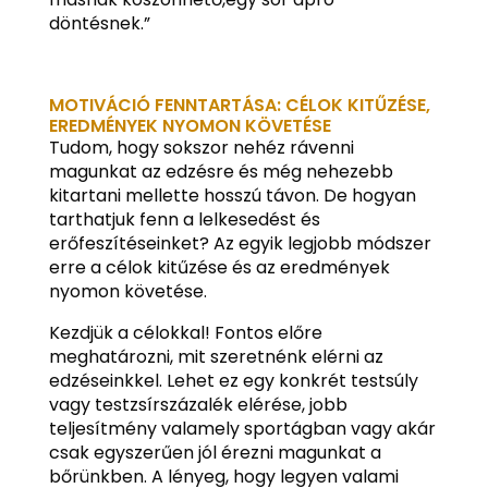
döntésnek.”
MOTIVÁCIÓ FENNTARTÁSA: CÉLOK KITŰZÉSE,
EREDMÉNYEK NYOMON KÖVETÉSE
Tudom, hogy sokszor nehéz rávenni
magunkat az edzésre és még nehezebb
kitartani mellette hosszú távon. De hogyan
tarthatjuk fenn a lelkesedést és
erőfeszítéseinket? Az egyik legjobb módszer
erre a célok kitűzése és az eredmények
nyomon követése.
Kezdjük a célokkal! Fontos előre
meghatározni, mit szeretnénk elérni az
edzéseinkkel. Lehet ez egy konkrét testsúly
vagy testzsírszázalék elérése, jobb
teljesítmény valamely sportágban vagy akár
csak egyszerűen jól érezni magunkat a
bőrünkben. A lényeg, hogy legyen valami