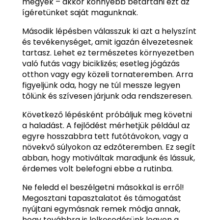
megyek – akkor könnyebb betartani ezt az
ígéretünket saját magunknak.
Második lépésben válasszuk ki azt a helyszínt
és tevékenységet, amit igazán élvezetesnek
tartasz. Lehet ez természetes környezetben
való futás vagy biciklizés; esetleg jógázás
otthon vagy egy közeli tornateremben. Arra
figyeljünk oda, hogy ne túl messze legyen
tőlünk és szívesen járjunk oda rendszeresen.
Következő lépésként próbáljuk meg követni
a haladást. A fejlődést mérhetjük például az
egyre hosszabbra tett futótávokon, vagy a
növekvő súlyokon az edzőteremben. Ez segít
abban, hogy motiváltak maradjunk és lássuk,
érdemes volt belefogni ebbe a rutinba.
Ne feledd el beszélgetni másokkal is erről!
Megosztani tapasztalatot és támogatást
nyújtani egymásnak remek módja annak,
hogy továbbra is lelkesedésünk legyen a