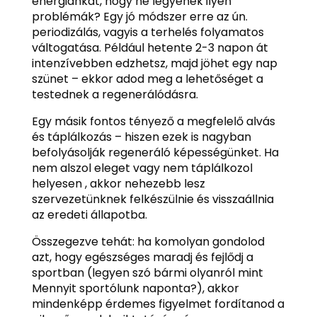
energiánkat, hogy ne legyenek ilyen
problémák? Egy jó módszer erre az ún.
periodizálás, vagyis a terhelés folyamatos
váltogatása. Például hetente 2-3 napon át
intenzívebben edzhetsz, majd jöhet egy nap
szünet – ekkor adod meg a lehetőséget a
testednek a regenerálódásra.
Egy másik fontos tényező a megfelelő alvás
és táplálkozás – hiszen ezek is nagyban
befolyásolják regeneráló képességünket. Ha
nem alszol eleget vagy nem táplálkozol
helyesen , akkor nehezebb lesz
szervezetünknek felkészülnie és visszaállnia
az eredeti állapotba.
Összegezve tehát: ha komolyan gondolod
azt, hogy egészséges maradj és fejlődj a
sportban (legyen szó bármi olyanról mint
Mennyit sportólunk naponta?), akkor
mindenképp érdemes figyelmet fordítanod a