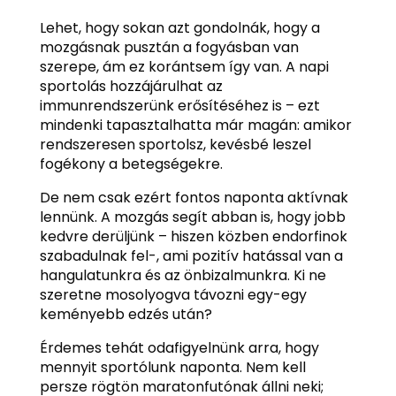
Lehet, hogy sokan azt gondolnák, hogy a
mozgásnak pusztán a fogyásban van
szerepe, ám ez korántsem így van. A napi
sportolás hozzájárulhat az
immunrendszerünk erősítéséhez is – ezt
mindenki tapasztalhatta már magán: amikor
rendszeresen sportolsz, kevésbé leszel
fogékony a betegségekre.
De nem csak ezért fontos naponta aktívnak
lennünk. A mozgás segít abban is, hogy jobb
kedvre derüljünk – hiszen közben endorfinok
szabadulnak fel-, ami pozitív hatással van a
hangulatunkra és az önbizalmunkra. Ki ne
szeretne mosolyogva távozni egy-egy
keményebb edzés után?
Érdemes tehát odafigyelnünk arra, hogy
mennyit sportólunk naponta. Nem kell
persze rögtön maratonfutónak állni neki;