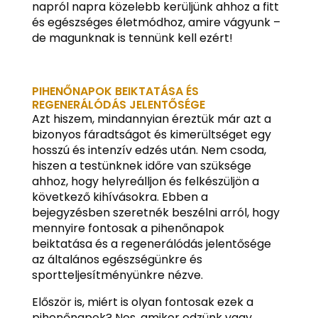
napról napra közelebb kerüljünk ahhoz a fitt
és egészséges életmódhoz, amire vágyunk –
de magunknak is tennünk kell ezért!
PIHENŐNAPOK BEIKTATÁSA ÉS
REGENERÁLÓDÁS JELENTŐSÉGE
Azt hiszem, mindannyian éreztük már azt a
bizonyos fáradtságot és kimerültséget egy
hosszú és intenzív edzés után. Nem csoda,
hiszen a testünknek időre van szüksége
ahhoz, hogy helyreálljon és felkészüljön a
következő kihívásokra. Ebben a
bejegyzésben szeretnék beszélni arról, hogy
mennyire fontosak a pihenőnapok
beiktatása és a regenerálódás jelentősége
az általános egészségünkre és
sportteljesítményünkre nézve.
Először is, miért is olyan fontosak ezek a
pihenőnapok? Nos, amikor edzünk vagy