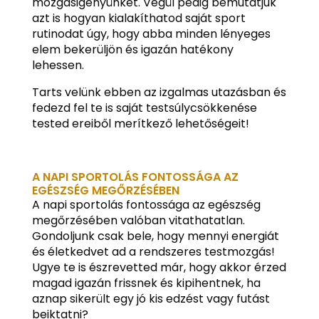
mozgásigényünket. Végül pedig bemutatjuk
azt is hogyan kialakíthatod saját sport
rutinodat úgy, hogy abba minden lényeges
elem bekerüljön és igazán hatékony
lehessen.
Tarts velünk ebben az izgalmas utazásban és
fedezd fel te is saját testsúlycsökkenése
tested ereiből merítkező lehetőségeit!
A NAPI SPORTOLÁS FONTOSSÁGA AZ
EGÉSZSÉG MEGŐRZÉSÉBEN
A napi sportolás fontossága az egészség
megőrzésében valóban vitathatatlan.
Gondoljunk csak bele, hogy mennyi energiát
és életkedvet ad a rendszeres testmozgás!
Ugye te is észrevetted már, hogy akkor érzed
magad igazán frissnek és kipihentnek, ha
aznap sikerült egy jó kis edzést vagy futást
beiktatni?