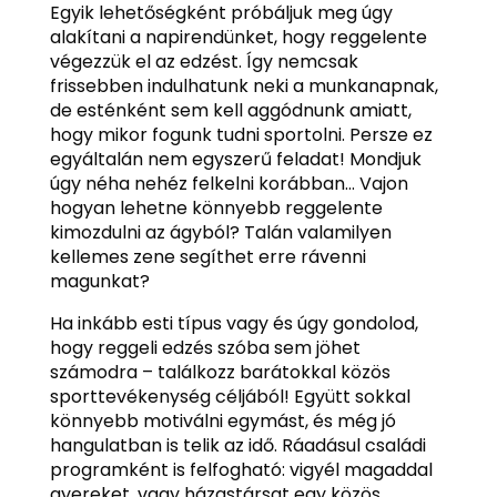
Egyik lehetőségként próbáljuk meg úgy
alakítani a napirendünket, hogy reggelente
végezzük el az edzést. Így nemcsak
frissebben indulhatunk neki a munkanapnak,
de esténként sem kell aggódnunk amiatt,
hogy mikor fogunk tudni sportolni. Persze ez
egyáltalán nem egyszerű feladat! Mondjuk
úgy néha nehéz felkelni korábban… Vajon
hogyan lehetne könnyebb reggelente
kimozdulni az ágyból? Talán valamilyen
kellemes zene segíthet erre rávenni
magunkat?
Ha inkább esti típus vagy és úgy gondolod,
hogy reggeli edzés szóba sem jöhet
számodra – találkozz barátokkal közös
sporttevékenység céljából! Együtt sokkal
könnyebb motiválni egymást, és még jó
hangulatban is telik az idő. Ráadásul családi
programként is felfogható: vigyél magaddal
gyereket, vagy házastársat egy közös