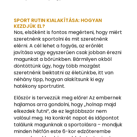
SPORT RUTIN KIALAKÍTÁSA: HOGYAN
KEZDJÜK EL?
Nos, elsőként is fontos megérteni, hogy miért
szeretnénk sportolni és mit szeretnénk
elérni. A cél lehet a fogyás, az erőnlét
javítása vagy egyszerűen csak jobban érezni
magunkat a bőrünkben. Bármilyen okból
döntöttünk úgy, hogy több mozgást
szeretnénk beiktatni az életünkbe, itt van
néhány tipp, hogyan alakítsunk ki egy
hatékony sportrutint.
Először is tervezzük meg előre! Az embernek
hajlamos arra gondolni, hogy „holnap majd
elkezdek futni”, de ez legtöbbször nem
valósul meg. Ha konkrét napot és időpontot
találunk magunknak a sportolásra – mondjuk
minden hétfőn este 6-kor edzőterembe