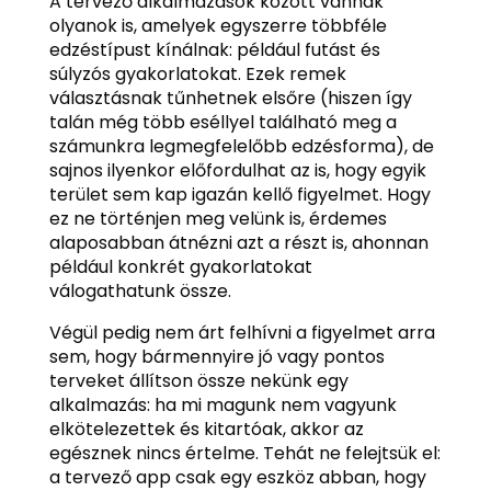
A tervező alkalmazások között vannak
olyanok is, amelyek egyszerre többféle
edzéstípust kínálnak: például futást és
súlyzós gyakorlatokat. Ezek remek
választásnak tűnhetnek elsőre (hiszen így
talán még több eséllyel található meg a
számunkra legmegfelelőbb edzésforma), de
sajnos ilyenkor előfordulhat az is, hogy egyik
terület sem kap igazán kellő figyelmet. Hogy
ez ne történjen meg velünk is, érdemes
alaposabban átnézni azt a részt is, ahonnan
például konkrét gyakorlatokat
válogathatunk össze.
Végül pedig nem árt felhívni a figyelmet arra
sem, hogy bármennyire jó vagy pontos
terveket állítson össze nekünk egy
alkalmazás: ha mi magunk nem vagyunk
elkötelezettek és kitartóak, akkor az
egésznek nincs értelme. Tehát ne felejtsük el:
a tervező app csak egy eszköz abban, hogy