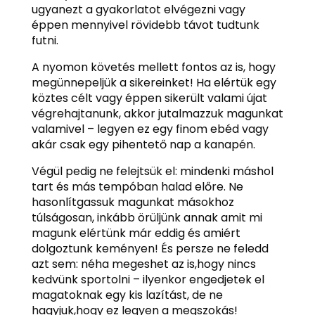
ugyanezt a gyakorlatot elvégezni vagy
éppen mennyivel rövidebb távot tudtunk
futni.
A nyomon követés mellett fontos az is, hogy
megünnepeljük a sikereinket! Ha elértük egy
köztes célt vagy éppen sikerült valami újat
végrehajtanunk, akkor jutalmazzuk magunkat
valamivel – legyen ez egy finom ebéd vagy
akár csak egy pihentető nap a kanapén.
Végül pedig ne felejtsük el: mindenki máshol
tart és más tempóban halad előre. Ne
hasonlítgassuk magunkat másokhoz
túlságosan, inkább örüljünk annak amit mi
magunk elértünk már eddig és amiért
dolgoztunk keményen! És persze ne feledd
azt sem: néha megeshet az is,hogy nincs
kedvünk sportolni – ilyenkor engedjetek el
magatoknak egy kis lazítást, de ne
hagyjuk,hogy ez legyen a megszokás!