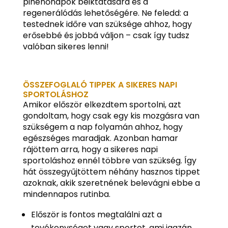
pihenőnapok beiktatására és a
regenerálódás lehetőségére. Ne feledd: a
testednek időre van szüksége ahhoz, hogy
erősebbé és jobbá váljon – csak így tudsz
valóban sikeres lenni!
ÖSSZEFOGLALÓ TIPPEK A SIKERES NAPI
SPORTOLÁSHOZ
Amikor először elkezdtem sportolni, azt
gondoltam, hogy csak egy kis mozgásra van
szükségem a nap folyamán ahhoz, hogy
egészséges maradjak. Azonban hamar
rájöttem arra, hogy a sikeres napi
sportoláshoz ennél többre van szükség. Így
hát összegyűjtöttem néhány hasznos tippet
azoknak, akik szeretnének belevágni ebbe a
mindennapos rutinba.
Először is fontos megtalálni azt a
tevékenységet vagy sportot, ami igazán