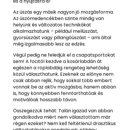
és a nyújtásra is!
Az úszás egy másik nagyon jó mozgásforma.
Az úszómedencékben szinte mindig van
helyünk és változatos technikákat
alkalmazhatunk – például mellúszást,
gyorsúszást vagy pillangóúszást – ami által
még izgalmasabb lesz az edzés.
Végül pedig ne feledjük el a csapatsportokat
sem! A focitól kezdve a kosárlabdán át
egészen a röplabdáig rengeteg lehetőség
közül választhatunk. Ezeknek az előnye nem
csak abban rejlik, hogy sokkal több embert
vonnak be az aktív mozgásba, hanem abban
is, hogy könnyebben fenntarthatóak és
motiválóak hosszabb távon.
Összegezzük tehát: Talán igazad van abban
gondolkodva miért nem választottam már
régen ezeket? Nem kell feltétlenül drasztikus
változtatásokra gondolnunk; néhány