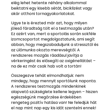
elég lehet hetente néhány alkalommal
beiktatni egy kisebb sétát, biciklizést vagy
akár otthoni tornagyakorlatokat.
Ugye te is érezted már azt, hogy milyen
jóleső fáradtság tölt el a testmozgás után?
Ez azért van, mert a sportolás során sokféle
izomcsoportot megdolgoztatunk, ami segít
abban, hogy megszabaduljunk a stressztől és
az ülőmunka okozta merevségtől. A
rendszeres mozgás ráadásul javítja a
vérkeringést és elősegíti az oxigénellátást –
na de ez már csak hab volt a tortán!
Összegezve tehát elmondhatjuk: nem
mindegy, hogy mennyit sportólunk naponta.
A rendszeres testmozgás mindenkinek
alapvető szükséglete kellene legyen – hiszen
egészségünk megőrzése érdekében
rengeteg pozitív hatása van! Ne feledjük hát
el nap mint nap egy kis időt szentelni ennek!