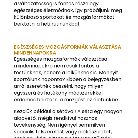
a változatosság is fontos része egy
egészséges életmódnak, így próbáljunk meg
különböző sportokat és mozgásformákat
beiktatni a heti rutinunkba!
EGÉSZSÉGES MOZGÁSFORMÁK VÁLASZTÁSA
MINDENNAPOKRA
Egészséges mozgásformák választása
mindennapokra nem csak fontos a
testünknek, hanem a lelkünknek is. Mennyit
sportólunk naponta? Ebben a bejegyzésben
arról szeretnék beszélni, hogy milyen
egyszerű és hatékony módszerekkel
érdemes beiktatni a mozgást az életünkbe.
Kezdjük például a sétával! A séta egy nagyon
alapvető, mégis rendkívül hasznos
tevékenység. Nem igényel semmilyen
speciális felszerelést vagy előkészületet,