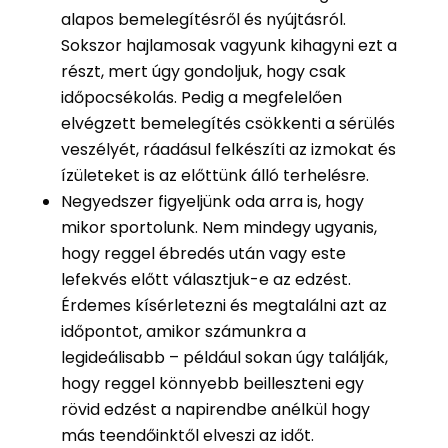
alapos bemelegítésről és nyújtásról.
Sokszor hajlamosak vagyunk kihagyni ezt a
részt, mert úgy gondoljuk, hogy csak
időpocsékolás. Pedig a megfelelően
elvégzett bemelegítés csökkenti a sérülés
veszélyét, ráadásul felkészíti az izmokat és
ízületeket is az előttünk álló terhelésre.
Negyedszer figyeljünk oda arra is, hogy
mikor sportolunk. Nem mindegy ugyanis,
hogy reggel ébredés után vagy este
lefekvés előtt választjuk-e az edzést.
Érdemes kísérletezni és megtalálni azt az
időpontot, amikor számunkra a
legideálisabb – például sokan úgy találják,
hogy reggel könnyebb beilleszteni egy
rövid edzést a napirendbe anélkül hogy
más teendőinktől elveszi az időt.