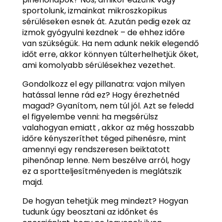
sportolunk, izmainkat mikroszkopikus
sérüléseken esnek át. Azután pedig ezek az
izmok gyógyulni kezdnek – de ehhez időre
van szükségük. Ha nem adunk nekik elegendő
időt erre, akkor könnyen túlterhelhetjük őket,
ami komolyabb sérülésekhez vezethet.
Gondolkozz el egy pillanatra: vajon milyen
hatással lenne rád ez? Hogy érezhetnéd
magad? Gyanítom, nem túl jól. Azt se feledd
el figyelembe venni: ha megsérülsz
valahogyan emiatt , akkor az még hosszabb
időre kényszeríthet téged pihenésre, mint
amennyi egy rendszeresen beiktatott
pihenőnap lenne. Nem beszélve arról, hogy
ez a sportteljesítményeden is meglátszik
majd.
De hogyan tehetjük meg mindezt? Hogyan
tudunk úgy beosztani az időnket és