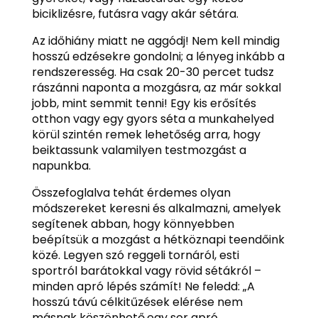
biciklizésre, futásra vagy akár sétára.
Az időhiány miatt ne aggódj! Nem kell mindig
hosszú edzésekre gondolni; a lényeg inkább a
rendszeresség. Ha csak 20-30 percet tudsz
rászánni naponta a mozgásra, az már sokkal
jobb, mint semmit tenni! Egy kis erősítés
otthon vagy egy gyors séta a munkahelyed
körül szintén remek lehetőség arra, hogy
beiktassunk valamilyen testmozgást a
napunkba.
Összefoglalva tehát érdemes olyan
módszereket keresni és alkalmazni, amelyek
segítenek abban, hogy könnyebben
beépítsük a mozgást a hétköznapi teendőink
közé. Legyen szó reggeli tornáról, esti
sportról barátokkal vagy rövid sétákról –
minden apró lépés számít! Ne feledd: „A
hosszú távú célkitűzések elérése nem
másnak köszönhető,egy sor apró