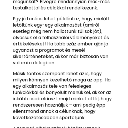
magunkat? Elvégre mindannyian más-más
testalkattal és célokkal rendelkezünk.
Egy jó tanács lehet például az, hogy mielőtt
letöltünk egy-egy alkalmazást (amiről
esetleg még nem hallottunk túl sok jót),
olvassuk el a felhasználói véleményeket és
értékeléseket! Ha több száz ember ajánlja
ugyanazt a programot és mesél
sikertörténeteket, akkor már biztosan van
valami a dologban.
Másik fontos szempont lehet az is, hogy
milyen könnyen kezelhető maga az app. Ha
egy alkalmazás tele van felesleges
funkciókkal és bonyolult menükkel, akkor az
inkább csak elriaszt majd minket attól, hogy
rendszeresen használjuk – ami pedig épp
ellentmond annak a célunknak, hogy
következetesebben sportoljunk.