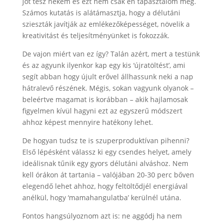
jót tesz nekem és ezt nem csak én tapasztalom meg.
Számos kutatás is alátámasztja, hogy a délutáni
szieszták javítják az emlékezőképességet, növelik a
kreativitást és teljesítményünket is fokozzák.
De vajon miért van ez így? Talán azért, mert a testünk
és az agyunk ilyenkor kap egy kis ‘újratöltést’, ami
segít abban hogy újult erővel állhassunk neki a nap
hátralevő részének. Mégis, sokan vagyunk olyanok –
beleértve magamat is korábban – akik hajlamosak
figyelmen kívül hagyni ezt az egyszerű módszert
ahhoz képest mennyire hatékony lehet.
De hogyan tudsz te is szuperproduktívan pihenni?
Első lépésként válassz ki egy csendes helyet, amely
ideálisnak tűnik egy gyors délutáni alváshoz. Nem
kell órákon át tartania – valójában 20-30 perc bőven
elegendő lehet ahhoz, hogy feltöltődjél energiával
anélkül, hogy ‘mamahangulatba’ kerülnél utána.
Fontos hangsúlyoznom azt is: ne aggódj ha nem