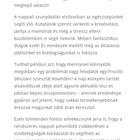
meglepő választ!
A nappali szunyókálás elsősorban az egészségünket
segíti elő. Kutatások szerint serkenti a kreativitást,
javítja a memóriát és még a stressz elleni
küzdelemben is segít nekünk. Milyen fantasztikus
dolgok ezek! És mindezek mellett még az általános
jólétünket és boldogságunkat is fokozza.
Tudtad például azt, hogy mennyivel könnyebb
megoldani egy problémát vagy feladatot egy frissítő
délutáni sziesztát követően? A nap közepén tartott
alvásidőszak ideje alatt agyunk aktívabb lesz és
jobban képes összpontosítani – aminek eredménye
gyakran azt jelenti, hogy sokkal termékenyebbnek
érezzük magunkat több órán keresztül.
Ezen túlmenően fontos emlékeznünk arra is, hogy a
rendszeres nappali pihenőidő csökkentheti a
szívbetegségek kockázatát és segítheti az