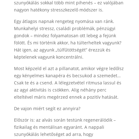
szunyókálás sokkal több mint pihenés – ez valójában
nagyon hatékony stresszkezelő módszer is.
Egy átlagos napnak rengeteg nyomása van ránk.
Munkahelyi stressz, családi problémák, pénzügyi
gondok – mindez folyamatosan ott lebeg a fejünk
fölött. És mi történik akkor, ha túlterheltek vagyunk?
Hát igen, az agyunk „túlfűtöttségét” érezzük és
képtelenek vagyunk koncentrálni.
Most képzeld el azt a pillanatot, amikor végre ledőlsz
egy kényelmes kanapéra és becsukod a szemedet…
Csak te és a csend. A lélegzetvétel ritmusa lassul és
az agyi aktivitás is csökken. Alig néhány perc
elteltével máris megérzed ennek a pozitív hatását.
De vajon miért segít ez annyira?
Először is: az alvás során testünk regenerálódik –
fizikailag és mentálisan egyaránt. A nappali
szunyókálás lehetőséget ad arra, hogy