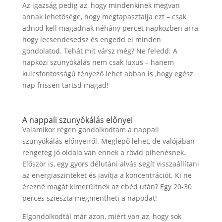
Az igazság pedig az, hogy mindenkinek megvan
annak lehetősége, hogy megtapasztalja ezt – csak
adnod kell magadnak néhány percet napközben arra,
hogy lecsendesedsz és engedd el minden
gondolatod. Tehát mit vársz még? Ne feledd: A
napközi szunyókálás nem csak luxus – hanem
kulcsfontosságú tényező lehet abban is ,hogy egész
nap frissen tartsd magad!
A nappali szunyókálás előnyei
Valamikor régen gondolkodtam a nappali
szunyókálás előnyeiről. Meglepő lehet, de valójában
rengeteg jó oldala van ennek a rövid pihenésnek.
Először is, egy gyors délutáni alvás segít visszaállítani
az energiaszinteket és javítja a koncentrációt. Ki ne
érezné magát kimerültnek az ebéd után? Egy 20-30
perces szieszta megmentheti a napodat!
Elgondolkodtál már azon, miért van az, hogy sok