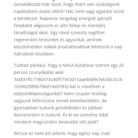
Gondolkoztál már azon, hogy miért van szükségünk
napközbeni alvási időre? Hát, nem vagy egyedül ezzel
a kérdéssel. Naponta rengeteg energiát igénylő
feladatot végezünk el, ami fizikai és mentális
fáradtságot okoz. Egy rövid szieszta segíthet
regenerálni testünket és agyunkat, aminek
köszönhetően sokkal produktívabbak lehetünk a nap
hátralévő részében.
Tudtad például, hogy a NASA kutatásai szerint egy 26
perces szunyókálás akár
34{831ffc718b473c40f57363d15aaeb689cfeb3dc2cc6
1b9902989b79dd14e0783}-kal is növelheti a
teljesítőképességünket? Nem csupán testileg
vagyunk felfrissülve ennek következtében, de
gyorsabban tudunk gondolkodni és jobban
koncentrálni is tudunk. És ki ne szeretne több
mindent megcsinálni kevesebb idő alatt?
Persze ez nem azt jelenti, hogy egész nap csak