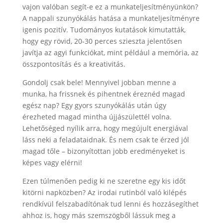
vajon valóban segít-e ez a munkateljesítményünkön?
A nappali szunyókálás hatása a munkateljesítményre
igenis pozitív. Tudományos kutatások kimutatták,
hogy egy rövid, 20-30 perces szieszta jelentősen
javítja az agyi funkciókat, mint például a memória, az
összpontosítás és a kreativitás.
Gondolj csak bele! Mennyivel jobban menne a
munka, ha frissnek és pihentnek éreznéd magad
egész nap? Egy gyors szunyókálás után úgy
érezheted magad mintha újjászülettél volna.
Lehetőséged nyílik arra, hogy megújult energiával
láss neki a feladataidnak. És nem csak te érzed jól
magad tőle – bizonyítottan jobb eredményeket is
képes vagy elérni!
Ezen túlmenően pedig ki ne szeretne egy kis időt
kitörni napközben? Az irodai rutinból való kilépés
rendkívül felszabadítónak tud lenni és hozzásegíthet
ahhoz is, hogy más szemszögből lássuk meg a