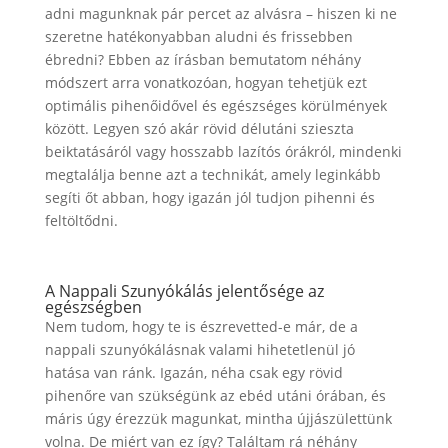
adni magunknak pár percet az alvásra – hiszen ki ne
szeretne hatékonyabban aludni és frissebben
ébredni? Ebben az írásban bemutatom néhány
módszert arra vonatkozóan, hogyan tehetjük ezt
optimális pihenőidővel és egészséges körülmények
között. Legyen szó akár rövid délutáni szieszta
beiktatásáról vagy hosszabb lazítós órákról, mindenki
megtalálja benne azt a technikát, amely leginkább
segíti őt abban, hogy igazán jól tudjon pihenni és
feltöltődni.
A Nappali Szunyókálás jelentősége az
egészségben
Nem tudom, hogy te is észrevetted-e már, de a
nappali szunyókálásnak valami hihetetlenül jó
hatása van ránk. Igazán, néha csak egy rövid
pihenőre van szükségünk az ebéd utáni órában, és
máris úgy érezzük magunkat, mintha újjászülettünk
volna. De miért van ez így? Találtam rá néhány