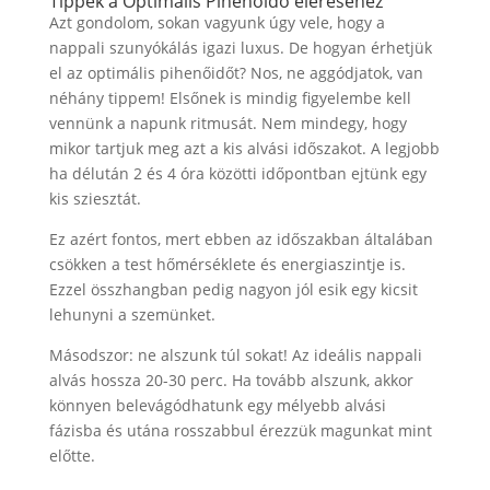
Tippek a Optimális Pihenőidő eléréséhez
Azt gondolom, sokan vagyunk úgy vele, hogy a
nappali szunyókálás igazi luxus. De hogyan érhetjük
el az optimális pihenőidőt? Nos, ne aggódjatok, van
néhány tippem! Elsőnek is mindig figyelembe kell
vennünk a napunk ritmusát. Nem mindegy, hogy
mikor tartjuk meg azt a kis alvási időszakot. A legjobb
ha délután 2 és 4 óra közötti időpontban ejtünk egy
kis sziesztát.
Ez azért fontos, mert ebben az időszakban általában
csökken a test hőmérséklete és energiaszintje is.
Ezzel összhangban pedig nagyon jól esik egy kicsit
lehunyni a szemünket.
Másodszor: ne alszunk túl sokat! Az ideális nappali
alvás hossza 20-30 perc. Ha tovább alszunk, akkor
könnyen belevágódhatunk egy mélyebb alvási
fázisba és utána rosszabbul érezzük magunkat mint
előtte.