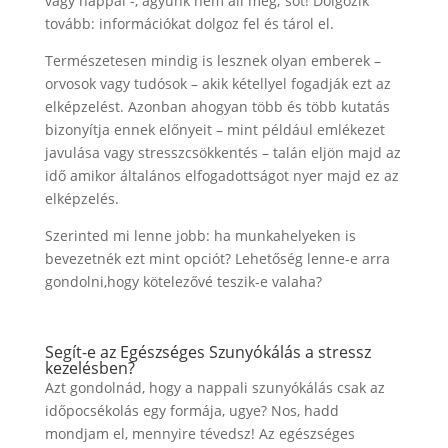
vagy nappal -, agyunk nem áll meg; sőt! Dolgozik
tovább: információkat dolgoz fel és tárol el.
Természetesen mindig is lesznek olyan emberek –
orvosok vagy tudósok – akik kétellyel fogadják ezt az
elképzelést. Azonban ahogyan több és több kutatás
bizonyítja ennek előnyeit – mint például emlékezet
javulása vagy stresszcsökkentés – talán eljön majd az
idő amikor általános elfogadottságot nyer majd ez az
elképzelés.
Szerinted mi lenne jobb: ha munkahelyeken is
bevezetnék ezt mint opciót? Lehetőség lenne-e arra
gondolni,hogy kötelezővé teszik-e valaha?
Segít-e az Egészséges Szunyókálás a stressz
kezelésben?
Azt gondolnád, hogy a nappali szunyókálás csak az
időpocsékolás egy formája, ugye? Nos, hadd
mondjam el, mennyire tévedsz! Az egészséges