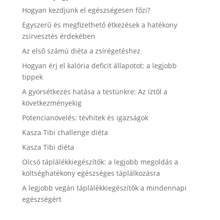
Hogyan kezdjünk el egészségesen főzi?
Egyszerű és megfizethető étkezések a hatékony
zsírvesztés érdekében
Az első számú diéta a zsírégetéshez
Hogyan érj el kalória deficit állapotot: a legjobb
tippek
A gyorsétkezés hatása a testünkre: Az íztől a
következményekig
Potencianövelés: tévhitek és igazságok
Kasza Tibi challenge diéta
Kasza Tibi diéta
Olcsó táplálékkiegészítők: a legjobb megoldás a
költséghatékony egészséges táplálkozásra
A legjobb vegán táplálékkiegészítők a mindennapi
egészségért