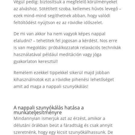
Végül pedig: biztosítsuk a megfelelő körülményeket
az alváshoz. Sötétített szoba, kellemes hűvös levegő –
ezek mind-mind segíthetnek abban, hogy valódi
feltöltődést nyújtson ez az rövidke időszelet.
De mi van akkor ha nem vagyok képes nappal
elaludni? – tehetitek fel jogosan a kérdést. Nos erre
is van megoldás: próbálkozzatok relaxációs technikák
használatával például meditáción vagy jóga
gyakorlaton keresztül!
Remélem ezekkel tippekkel sikerül majd jobban
kihasználnotok ezt a rövidke pihenési lehetőséget
amit ad maga a nappali szunyókálás!
A nappali szunyókálás hatása a
munkateljesítményre
Mindannyian ismerjük azt az érzést, amikor a
délutáni órákban beüt a fáradtság és csak annyit
szeretnénk, hogy egy kicsit szunyókálhassunk. De