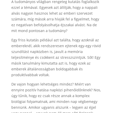
A tudományos világban rengeteg kutatás foglalkozik
ezzel a témával. Egyesek azt állítják, hogy a nappali
alvás nagyon hasznos lehet az emberi szervezet
számára, míg mások arra hívják fel a figyelmet, hogy
ez negatívan befolyásolhatja éjszakai alvást. Na de
mit mond pontosan a tudomány?
Egy friss kutatás például azt találta, hogy azoknál az
embereknél, akik rendszeresen ejtenek egy-egy rövid
szundítást napközben is, javult a memória
teljesítménye és csökkent az stresszszintjük. Sőt! Egy
másik tanulmány kimutatta azt is, hogy ezek az
emberek általánosságban boldogabbak és
produktívabbak voltak.
De vajon hogyan lehetséges mindez? Miért van
ennyire pozitív hatása napközi pihenőidőnknek? Nos,
úgy tűnik, hogy ez csak része annak a komplex
biológiai folyamatnak, ami minden nap végbemegy
bennünk. Amikor ugyanis alszunk – legyen az éjjel