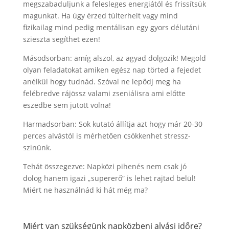
megszabaduljunk a felesleges energiától és frissítsük
magunkat. Ha úgy érzed túlterhelt vagy mind
fizikailag mind pedig mentálisan egy gyors délutáni
szieszta segíthet ezen!
Másodsorban: amíg alszol, az agyad dolgozik! Megold
olyan feladatokat amiken egész nap törted a fejedet
anélkül hogy tudnád. Szóval ne lepődj meg ha
felébredve rájössz valami zseniálisra ami előtte
eszedbe sem jutott volna!
Harmadsorban: Sok kutató állítja azt hogy már 20-30
perces alvástól is mérhetően csökkenhet stressz-
szinünk.
Tehát összegezve: Napközi pihenés nem csak jó
dolog hanem igazi „supererő” is lehet rajtad belül!
Miért ne használnád ki hát még ma?
Miért van szükségünk napközbeni alvási időre?