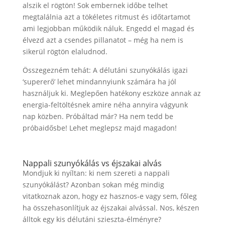
alszik el rögtön! Sok embernek időbe telhet
megtalálnia azt a tökéletes ritmust és időtartamot
ami legjobban működik náluk. Engedd el magad és
élvezd azt a csendes pillanatot – még ha nem is
sikerül rögtön elaludnod.
Összegezném tehát: A délutáni szunyókálás igazi
‘supererő’ lehet mindannyiunk számára ha jól
használjuk ki. Meglepően hatékony eszköze annak az
energia-feltöltésnek amire néha annyira vágyunk
nap közben. Próbáltad már? Ha nem tedd be
próbaidősbe! Lehet meglepsz majd magadon!
Nappali szunyókálás vs éjszakai alvás
Mondjuk ki nyíltan: ki nem szereti a nappali
szunyókálást? Azonban sokan még mindig
vitatkoznak azon, hogy ez hasznos-e vagy sem, főleg
ha összehasonlítjuk az éjszakai alvással. Nos, készen
álltok egy kis délutáni szieszta-élményre?