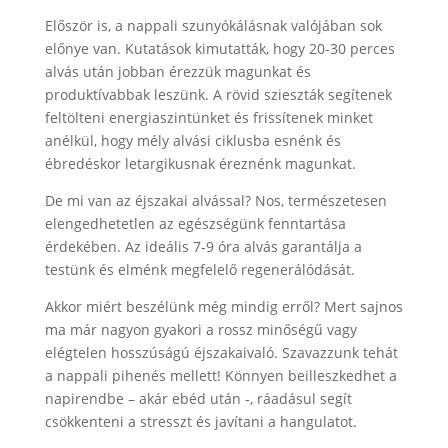
Először is, a nappali szunyókálásnak valójában sok
előnye van. Kutatások kimutatták, hogy 20-30 perces
alvás után jobban érezzük magunkat és
produktívabbak leszünk. A rövid szieszták segítenek
feltölteni energiaszintünket és frissítenek minket
anélkül, hogy mély alvási ciklusba esnénk és
ébredéskor letargikusnak éreznénk magunkat.
De mi van az éjszakai alvással? Nos, természetesen
elengedhetetlen az egészségünk fenntartása
érdekében. Az ideális 7-9 óra alvás garantálja a
testünk és elménk megfelelő regenerálódását.
Akkor miért beszélünk még mindig erről? Mert sajnos
ma már nagyon gyakori a rossz minőségű vagy
elégtelen hosszúságú éjszakaivaló. Szavazzunk tehát
a nappali pihenés mellett! Könnyen beilleszkedhet a
napirendbe – akár ebéd után -, ráadásul segít
csökkenteni a stresszt és javítani a hangulatot.