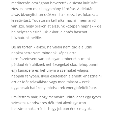
mediterrán országban bevezették a siesta kultúrát?
Nos, ez nem csak hagyomány kérdése. A délutáni
alvás bizonyítottan csökkenti a stresszt és fokozza a
kreativitást. Tudatosan kell alkalmazni – nem arról
van szó, hogy órákon át alszunk közepén napnak – de
ha helyesen csináljuk, akkor jelentős hasznot
húzhatunk belőle.
De mi történik akkor, ha valaki nem tud elaludni
napközben? Nem mindenki képes erre
természetesen: vannak olyan emberek is (mint
például én), akiknek nehézségeket okoz lehuppanni
egy kanapéra és behunyni a szemüket világos
nappali fényben. Ilyen esetekben ajánlott kihasználni
azt az időt relaxálásra vagy meditálásra – ezek
ugyancsak hatékony módszerek energiafeltöltésre.
Említettem már, hogy mennyire üdítő lehet egy gyors
szieszta? Rendszeres délutáni alvók gyakran
beszámolnak arról is, hogy jobban érzik magukat