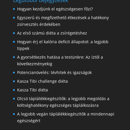
Legutóbbi bejegyzések
Hogyan kezdjünk el egészségesen főzi?
Egyszerű és megfizethető étkezések a hatékony
zsírvesztés érdekében
Az első számú diéta a zsírégetéshez
Hogyan érj el kalória deficit állapotot: a legjobb
tippek
A gyorsétkezés hatása a testünkre: Az íztől a
következményekig
Potencianövelés: tévhitek és igazságok
Kasza Tibi challenge diéta
Kasza Tibi diéta
Olcsó táplálékkiegészítők: a legjobb megoldás a
költséghatékony egészséges táplálkozásra
A legjobb vegán táplálékkiegészítők a mindennapi
egészségért