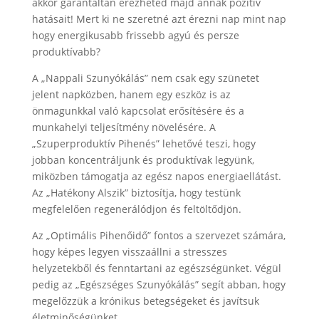
akkor garantáltan érezheted majd annak pozitív
hatásait! Mert ki ne szeretné azt érezni nap mint nap
hogy energikusabb frissebb agyú és persze
produktívabb?
A „Nappali Szunyókálás” nem csak egy szünetet
jelent napközben, hanem egy eszköz is az
önmagunkkal való kapcsolat erősítésére és a
munkahelyi teljesítmény növelésére. A
„Szuperproduktív Pihenés” lehetővé teszi, hogy
jobban koncentráljunk és produktívak legyünk,
miközben támogatja az egész napos energiaellátást.
Az „Hatékony Alszik” biztosítja, hogy testünk
megfelelően regenerálódjon és feltöltődjön.
Az „Optimális Pihenőidő” fontos a szervezet számára,
hogy képes legyen visszaállni a stresszes
helyzetekből és fenntartani az egészségünket. Végül
pedig az „Egészséges Szunyókálás” segít abban, hogy
megelőzzük a krónikus betegségeket és javítsuk
életminőségünket.