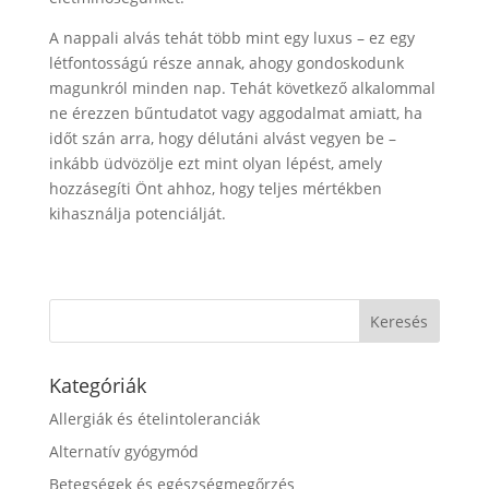
A nappali alvás tehát több mint egy luxus – ez egy
létfontosságú része annak, ahogy gondoskodunk
magunkról minden nap. Tehát következő alkalommal
ne érezzen bűntudatot vagy aggodalmat amiatt, ha
időt szán arra, hogy délutáni alvást vegyen be –
inkább üdvözölje ezt mint olyan lépést, amely
hozzásegíti Önt ahhoz, hogy teljes mértékben
kihasználja potenciálját.
Kategóriák
Allergiák és ételintoleranciák
Alternatív gyógymód
Betegségek és egészségmegőrzés