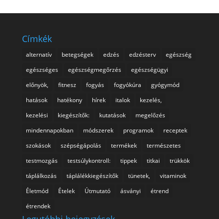
Címkék
alternatív
betegségek
edzés
edzésterv
egészség
egészséges
egészségmegőrzés
egészségügyi
előnyök,
fitnesz
fogyás
fogyókúra
gyógymód
hatások
hatékony
hírek
italok
kezelés,
kezelési
kiegészítők:
kutatások
megelőzés
mindennapokban
módszerek
programok
receptek
szokások
szépségápolás
termékek
természetes
testmozgás
testsúlykontroll:
tippek
titkai
trükkök
táplálkozás
táplálékkiegészítők
tünetek,
vitaminok
Életmód
Ételek
Útmutató
ásványi
étrend
étrendek