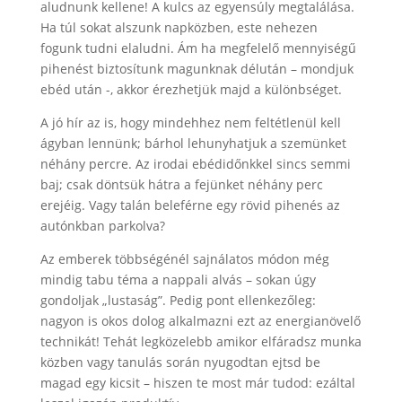
aludnunk kellene! A kulcs az egyensúly megtalálása.
Ha túl sokat alszunk napközben, este nehezen
fogunk tudni elaludni. Ám ha megfelelő mennyiségű
pihenést biztosítunk magunknak délután – mondjuk
ebéd után -, akkor érezhetjük majd a különbséget.
A jó hír az is, hogy mindehhez nem feltétlenül kell
ágyban lennünk; bárhol lehunyhatjuk a szemünket
néhány percre. Az irodai ebédidőnkkel sincs semmi
baj; csak döntsük hátra a fejünket néhány perc
erejéig. Vagy talán beleférne egy rövid pihenés az
autónkban parkolva?
Az emberek többségénél sajnálatos módon még
mindig tabu téma a nappali alvás – sokan úgy
gondoljak „lustaság”. Pedig pont ellenkezőleg:
nagyon is okos dolog alkalmazni ezt az energianövelő
technikát! Tehát legközelebb amikor elfáradsz munka
közben vagy tanulás során nyugodtan ejtsd be
magad egy kicsit – hiszen te most már tudod: ezáltal