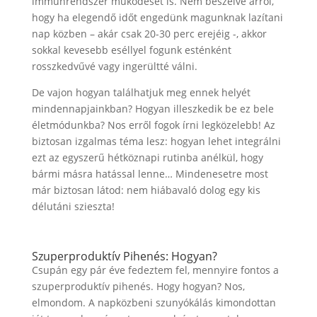
immunrendszer működését is. Nem beszélve arról,
hogy ha elegendő időt engedünk magunknak lazítani
nap közben – akár csak 20-30 perc erejéig -, akkor
sokkal kevesebb eséllyel fogunk esténként
rosszkedvűvé vagy ingerültté válni.
De vajon hogyan találhatjuk meg ennek helyét
mindennapjainkban? Hogyan illeszkedik be ez bele
életmódunkba? Nos erről fogok írni legközelebb! Az
biztosan izgalmas téma lesz: hogyan lehet integrálni
ezt az egyszerű hétköznapi rutinba anélkül, hogy
bármi másra hatással lenne… Mindenesetre most
már biztosan látod: nem hiábavaló dolog egy kis
délutáni szieszta!
Szuperproduktív Pihenés: Hogyan?
Csupán egy pár éve fedeztem fel, mennyire fontos a
szuperproduktív pihenés. Hogy hogyan? Nos,
elmondom. A napközbeni szunyókálás kimondottan