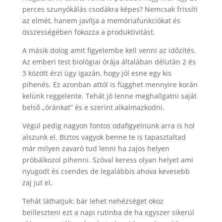
perces szunyókálás csodákra képes? Nemcsak frissíti
az elmét, hanem javítja a memóriafunkciókat és
összességében fokozza a produktivitást.
A másik dolog amit figyelembe kell venni az időzítés.
Az emberi test biológiai órája általában délután 2 és
3 között érzi úgy igazán, hogy jól esne egy kis
pihenés. Ez azonban attól is függhet mennyire korán
kelünk reggelente. Tehát jó lenne meghallgatni saját
belső „óránkat” és e szerint alkalmazkodni.
Végül pedig nagyon fontos odafigyelnünk arra is hol
alszunk el. Biztos vagyok benne te is tapasztaltad
már milyen zavaró tud lenni ha zajos helyen
próbálkozol pihenni. Szóval keress olyan helyet ami
nyugodt és csendes de legalábbis ahova kevesebb
zaj jut el.
Tehát láthatjuk: bár lehet nehézséget okoz
beilleszteni ezt a napi rutinba de ha egyszer sikerül