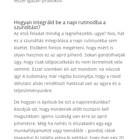
leszel igazán produktív.
Hogyan integráld be a napi rutinodba a
szundítást?
Az első feladat mindig a legnehezebb, ugye? Nos, hát
ez a szundítás integrálása a napi rutinunkba sem
kivétel. Elsőként fontos megérteni, hogy miért is
olyan hasznos ez az apró pihenő. Sokan gondolhatják
úgy, hogy csak időpocsékolás és nem termelnek vele
semmit. Ezzel szemben én azt mondom: ne nézzük
így! A tudomány már régóta bizonyítja, hogy a rövid
délutáni alvás rendkívüli hatással van az agyra és a
teljesítményünkre.
De hogyan is építsük be ezt a napirendünkbe?
Kezdjük ott, hogy mindenek előtt tisztázni kell
magunkban: igenis szükség van erre az apró
pihenésre. Még ha nehéz is elszakadni egy-egy
munkafolyamattól vagy teendőtől – gondolj rátok
magadra! Ki találta volna ki például, hogy már egy 20