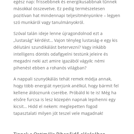
egész nap: frissebbnek és energikusabbnak tűnnek
másokkal összevetve. Ez pedig természetesen
pozitívan hat mindennapi teljesítményünkre – legyen
szó munkáról vagy tanulmányokról.
Szóval talán ideje lenne újragondolnod ezt a
„lustaság” kérdést… Vajon tényleg lustaság-e egy kis
délutáni szundikálást betervezni? Vagy inkább
intelligens döntés odafigyelni testünk jeleire és
megadni neki azt amire igazából vágyik: némi
pihenést ebben a rohanós világban?
A nappali szunyókálás tehát remek módja annak,
hogy több energiát nyerjünk anélkül, hogy bármit fel
kellene áldoznunk cserébe. Próbáld ki te is! Még ha
elsőre furcsa is lesz közepén napnak lepihenni egy
kicsit… Hidd el nekem: meglepetten fogod
tapasztalati milyen jót teszel vele magadnak!