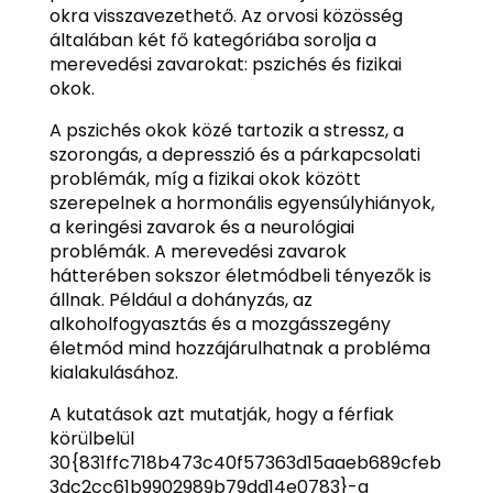
okra visszavezethető. Az orvosi közösség
általában két fő kategóriába sorolja a
merevedési zavarokat: pszichés és fizikai
okok.
A pszichés okok közé tartozik a stressz, a
szorongás, a depresszió és a párkapcsolati
problémák, míg a fizikai okok között
szerepelnek a hormonális egyensúlyhiányok,
a keringési zavarok és a neurológiai
problémák. A merevedési zavarok
hátterében sokszor életmódbeli tényezők is
állnak. Például a dohányzás, az
alkoholfogyasztás és a mozgásszegény
életmód mind hozzájárulhatnak a probléma
kialakulásához.
A kutatások azt mutatják, hogy a férfiak
körülbelül
30{831ffc718b473c40f57363d15aaeb689cfeb
3dc2cc61b9902989b79dd14e0783}-a