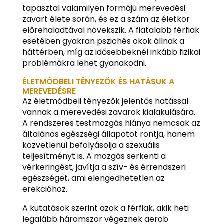
tapasztal valamilyen formájú merevedési
zavart élete során, és ez a szám az életkor
előrehaladtával növekszik. A fiatalabb férfiak
esetében gyakran pszichés okok állnak a
háttérben, míg az idősebbeknél inkább fizikai
problémákra lehet gyanakodni.
ÉLETMÓDBELI TÉNYEZŐK ÉS HATÁSUK A
MEREVEDÉSRE
Az életmódbeli tényezők jelentős hatással
vannak a merevedési zavarok kialakulására.
A rendszeres testmozgás hiánya nemcsak az
általános egészségi állapotot rontja, hanem
közvetlenül befolyásolja a szexuális
teljesítményt is. A mozgás serkenti a
vérkeringést, javítja a szív- és érrendszeri
egészséget, ami elengedhetetlen az
erekcióhoz.
A kutatások szerint azok a férfiak, akik heti
legalább háromszor végeznek aerob