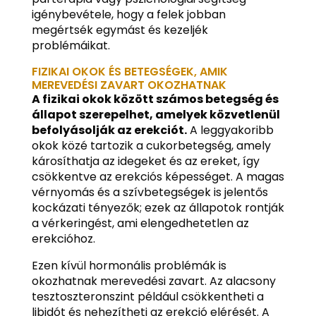
igénybevétele, hogy a felek jobban
megértsék egymást és kezeljék
problémáikat.
FIZIKAI OKOK ÉS BETEGSÉGEK, AMIK
MEREVEDÉSI ZAVART OKOZHATNAK
A fizikai okok között számos betegség és
állapot szerepelhet, amelyek közvetlenül
befolyásolják az erekciót.
A leggyakoribb
okok közé tartozik a cukorbetegség, amely
károsíthatja az idegeket és az ereket, így
csökkentve az erekciós képességet. A magas
vérnyomás és a szívbetegségek is jelentős
kockázati tényezők; ezek az állapotok rontják
a vérkeringést, ami elengedhetetlen az
erekcióhoz.
Ezen kívül hormonális problémák is
okozhatnak merevedési zavart. Az alacsony
tesztoszteronszint például csökkentheti a
libidót és nehezítheti az erekció elérését. A