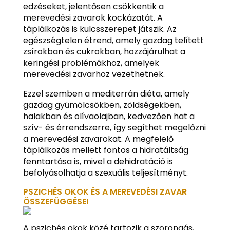
edzéseket, jelentősen csökkentik a
merevedési zavarok kockázatát. A
táplálkozás is kulcsszerepet játszik. Az
egészségtelen étrend, amely gazdag telített
zsírokban és cukrokban, hozzájárulhat a
keringési problémákhoz, amelyek
merevedési zavarhoz vezethetnek.
Ezzel szemben a mediterrán diéta, amely
gazdag gyümölcsökben, zöldségekben,
halakban és olívaolajban, kedvezően hat a
szív- és érrendszerre, így segíthet megelőzni
a merevedési zavarokat. A megfelelő
táplálkozás mellett fontos a hidratáltság
fenntartása is, mivel a dehidratáció is
befolyásolhatja a szexuális teljesítményt.
PSZICHÉS OKOK ÉS A MEREVEDÉSI ZAVAR
ÖSSZEFÜGGÉSEI
A pszichés okok közé tartozik a szorongás,