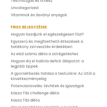
Testmozgás és fitnesz
Uncategorized
Vitaminok és ásványi anyagok
FRISS BEJEGYZÉSEK
Hogyan kezdjünk el egészségesen főzi?
Egyszerű és megfizethető étkezések a
hatékony zsírvesztés érdekében
Az első számú diéta a zsírégetéshez
Hogyan érj el kalória deficit állapotot: a
legjobb tippek
A gyorsétkezés hatása a testünkre: Az íztől a
következményekig
Potencianövelés: tévhitek és igazságok
Kasza Tibi challenge diéta
Kasza Tibi diéta