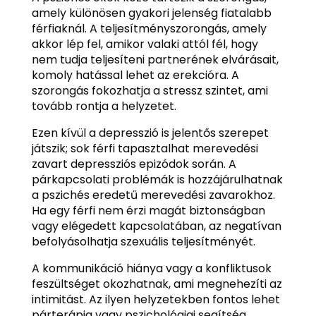
amely különösen gyakori jelenség fiatalabb
férfiaknál. A teljesítményszorongás, amely
akkor lép fel, amikor valaki attól fél, hogy
nem tudja teljesíteni partnerének elvárásait,
komoly hatással lehet az erekcióra. A
szorongás fokozhatja a stressz szintet, ami
tovább rontja a helyzetet.
Ezen kívül a depresszió is jelentős szerepet
játszik; sok férfi tapasztalhat merevedési
zavart depressziós epizódok során. A
párkapcsolati problémák is hozzájárulhatnak
a pszichés eredetű merevedési zavarokhoz.
Ha egy férfi nem érzi magát biztonságban
vagy elégedett kapcsolatában, az negatívan
befolyásolhatja szexuális teljesítményét.
A kommunikáció hiánya vagy a konfliktusok
feszültséget okozhatnak, ami megnehezíti az
intimitást. Az ilyen helyzetekben fontos lehet
párterápia vagy pszichológiai segítség