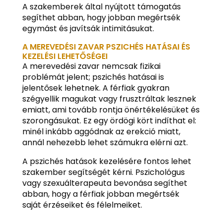
A szakemberek által nyújtott támogatás
segíthet abban, hogy jobban megértsék
egymást és javítsák intimitásukat.
A MEREVEDÉSI ZAVAR PSZICHÉS HATÁSAI ÉS
KEZELÉSI LEHETŐSÉGEI
A merevedési zavar nemcsak fizikai
problémát jelent; pszichés hatásai is
jelentősek lehetnek. A férfiak gyakran
szégyellik magukat vagy frusztráltak lesznek
emiatt, ami tovább rontja önértékelésüket és
szorongásukat. Ez egy ördögi kört indíthat el:
minél inkább aggódnak az erekció miatt,
annál nehezebb lehet számukra elérni azt.
A pszichés hatások kezelésére fontos lehet
szakember segítségét kérni. Pszichológus
vagy szexuálterapeuta bevonása segíthet
abban, hogy a férfiak jobban megértsék
saját érzéseiket és félelmeiket.