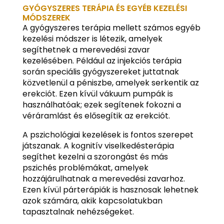
GYÓGYSZERES TERÁPIA ÉS EGYÉB KEZELÉSI
MÓDSZEREK
A gyógyszeres terápia mellett számos egyéb
kezelési módszer is létezik, amelyek
segíthetnek a merevedési zavar
kezelésében. Például az injekciós terápia
során speciális gyógyszereket juttatnak
közvetlenül a péniszbe, amelyek serkentik az
erekciót. Ezen kívül vákuum pumpák is
használhatóak; ezek segítenek fokozni a
véráramlást és elősegítik az erekciót.
A pszichológiai kezelések is fontos szerepet
játszanak. A kognitív viselkedésterápia
segíthet kezelni a szorongást és más
pszichés problémákat, amelyek
hozzájárulhatnak a merevedési zavarhoz.
Ezen kívül párterápiák is hasznosak lehetnek
azok számára, akik kapcsolatukban
tapasztalnak nehézségeket.