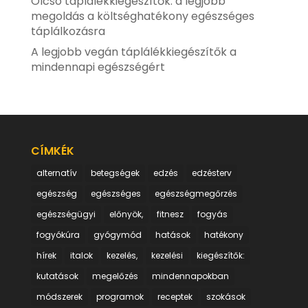
Olcsó táplálékkiegészítők: a legjobb
megoldás a költséghatékony egészséges
táplálkozásra
A legjobb vegán táplálékkiegészítők a
mindennapi egészségért
CÍMKÉK
alternatív
betegségek
edzés
edzésterv
egészség
egészséges
egészségmegőrzés
egészségügyi
előnyök,
fitnesz
fogyás
fogyókúra
gyógymód
hatások
hatékony
hírek
italok
kezelés,
kezelési
kiegészítők:
kutatások
megelőzés
mindennapokban
módszerek
programok
receptek
szokások