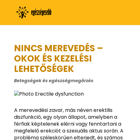
NINCS MEREVEDÉS –
OKOK ÉS KEZELÉSI
LEHETŐSÉGEK
Betegségek és egészségmegőrzés
A merevedési zavar, más néven erektilis
diszfunkció, egy olyan állapot, amelyben a
férfiak képtelenek elérni vagy fenntartani a
megfelelő erekciót a szexuális aktus során. A
probléma széleskörűen elterjedt, és számos