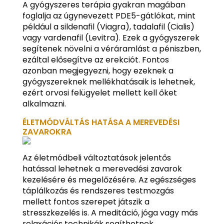
A gyógyszeres terápia gyakran magában
foglalja az úgynevezett PDE5-gátlókat, mint
például a sildenafil (Viagra), tadalafil (Cialis)
vagy vardenafil (Levitra). Ezek a gyógyszerek
segítenek növelni a véráramlást a péniszben,
ezáltal elősegítve az erekciót. Fontos
azonban megjegyezni, hogy ezeknek a
gyógyszereknek mellékhatásaik is lehetnek,
ezért orvosi felügyelet mellett kell őket
alkalmazni.
ÉLETMÓDVÁLTÁS HATÁSA A MEREVEDÉSI
ZAVAROKRA
Az életmódbeli változtatások jelentős
hatással lehetnek a merevedési zavarok
kezelésére és megelőzésére. Az egészséges
táplálkozás és rendszeres testmozgás
mellett fontos szerepet játszik a
stresszkezelés is. A meditáció, jóga vagy más
relaxációs technikák segíthetnek