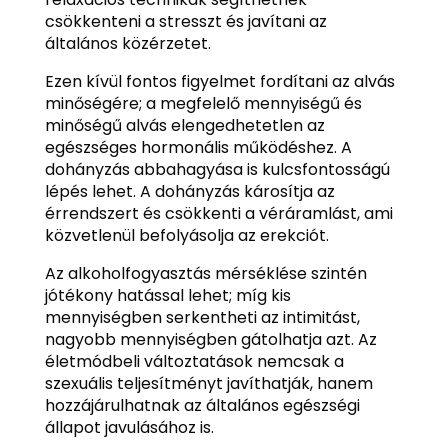
csökkenteni a stresszt és javítani az
általános közérzetet.
Ezen kívül fontos figyelmet fordítani az alvás
minőségére; a megfelelő mennyiségű és
minőségű alvás elengedhetetlen az
egészséges hormonális működéshez. A
dohányzás abbahagyása is kulcsfontosságú
lépés lehet. A dohányzás károsítja az
érrendszert és csökkenti a véráramlást, ami
közvetlenül befolyásolja az erekciót.
Az alkoholfogyasztás mérséklése szintén
jótékony hatással lehet; míg kis
mennyiségben serkentheti az intimitást,
nagyobb mennyiségben gátolhatja azt. Az
életmódbeli változtatások nemcsak a
szexuális teljesítményt javíthatják, hanem
hozzájárulhatnak az általános egészségi
állapot javulásához is.