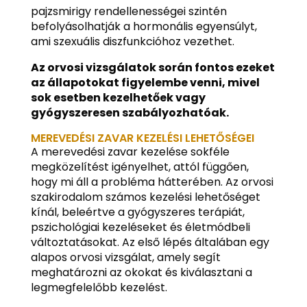
pajzsmirigy rendellenességei szintén
befolyásolhatják a hormonális egyensúlyt,
ami szexuális diszfunkcióhoz vezethet.
Az orvosi vizsgálatok során fontos ezeket
az állapotokat figyelembe venni, mivel
sok esetben kezelhetőek vagy
gyógyszeresen szabályozhatóak.
MEREVEDÉSI ZAVAR KEZELÉSI LEHETŐSÉGEI
A merevedési zavar kezelése sokféle
megközelítést igényelhet, attól függően,
hogy mi áll a probléma hátterében. Az orvosi
szakirodalom számos kezelési lehetőséget
kínál, beleértve a gyógyszeres terápiát,
pszichológiai kezeléseket és életmódbeli
változtatásokat. Az első lépés általában egy
alapos orvosi vizsgálat, amely segít
meghatározni az okokat és kiválasztani a
legmegfelelőbb kezelést.