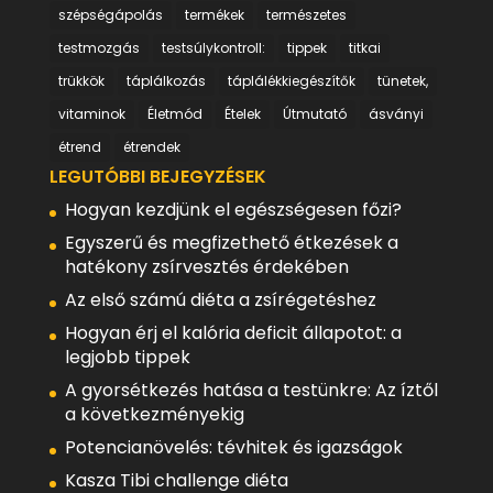
szépségápolás
termékek
természetes
testmozgás
testsúlykontroll:
tippek
titkai
trükkök
táplálkozás
táplálékkiegészítők
tünetek,
vitaminok
Életmód
Ételek
Útmutató
ásványi
étrend
étrendek
LEGUTÓBBI BEJEGYZÉSEK
Hogyan kezdjünk el egészségesen főzi?
Egyszerű és megfizethető étkezések a
hatékony zsírvesztés érdekében
Az első számú diéta a zsírégetéshez
Hogyan érj el kalória deficit állapotot: a
legjobb tippek
A gyorsétkezés hatása a testünkre: Az íztől
a következményekig
Potencianövelés: tévhitek és igazságok
Kasza Tibi challenge diéta