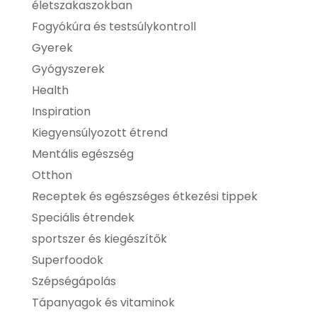
életszakaszokban
Fogyókúra és testsúlykontroll
Gyerek
Gyógyszerek
Health
Inspiration
Kiegyensúlyozott étrend
Mentális egészség
Otthon
Receptek és egészséges étkezési tippek
Speciális étrendek
sportszer és kiegészítők
Superfoodok
Szépségápolás
Tápanyagok és vitaminok