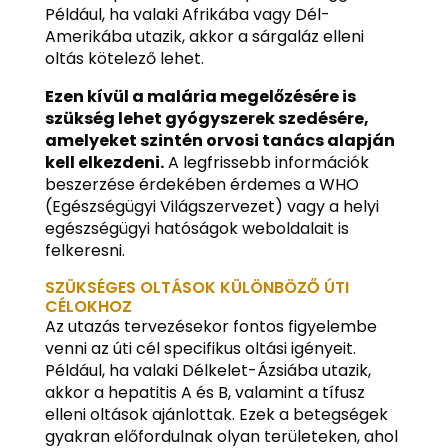
Például, ha valaki Afrikába vagy Dél-
Amerikába utazik, akkor a sárgaláz elleni
oltás kötelező lehet.
Ezen kívül a malária megelőzésére is
szükség lehet gyógyszerek szedésére,
amelyeket szintén orvosi tanács alapján
kell elkezdeni.
A legfrissebb információk
beszerzése érdekében érdemes a WHO
(Egészségügyi Világszervezet) vagy a helyi
egészségügyi hatóságok weboldalait is
felkeresni.
SZÜKSÉGES OLTÁSOK KÜLÖNBÖZŐ ÚTI
CÉLOKHOZ
Az utazás tervezésekor fontos figyelembe
venni az úti cél specifikus oltási igényeit.
Például, ha valaki Délkelet-Ázsiába utazik,
akkor a hepatitis A és B, valamint a tífusz
elleni oltások ajánlottak. Ezek a betegségek
gyakran előfordulnak olyan területeken, ahol