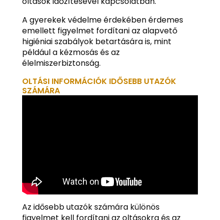
oltások időzítésével kapcsolatban.
A gyerekek védelme érdekében érdemes
emellett figyelmet fordítani az alapvető
higiéniai szabályok betartására is, mint
például a kézmosás és az
élelmiszerbiztonság.
OLTÁSI INFORMÁCIÓK IDŐSEBB UTAZÓK
SZÁMÁRA
Az idősebb utazók számára különös
figyelmet kell fordítani az oltásokra és az