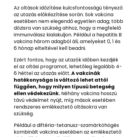
Az oltások időzítése kulcsfontosságú tényező
az utazás előkészítése során. Sok vakcina
esetében nem elegendő egyetlen adag; több
dózisra van szükség ahhoz, hogy a megfelelő
immunválasz kialakuljon. Például a hepatitis B
vakcina három adagból áll, amelyeket 0, 1 és
6 hónap elteltével kell beadni.
Ezért fontos, hogy az utazók időben kezdjék
el az oltási programot, lehetőleg legalább 4-
6 héttel az utazás előtt.
A vakcinák
hatékonysága is változó lehet attól
függően, hogy milyen típusú betegség
ellen védekezünk.
Néhány vakcina hosszú
távú védelmet nyújt, míg mások esetében
rendszeres emlékeztető oltásokra van
szükség.
Például a diftéria-tetanusz-szamárköhögés
kombinált vakcina esetében az emlékeztető