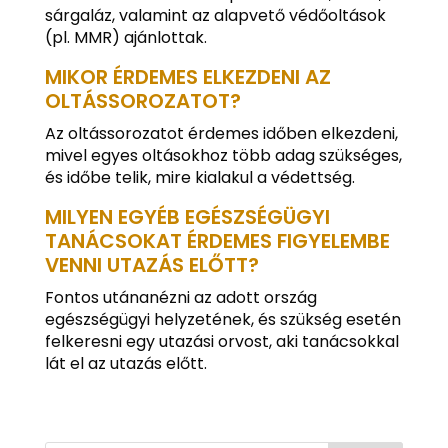
sárgaláz, valamint az alapvető védőoltások
(pl. MMR) ajánlottak.
MIKOR ÉRDEMES ELKEZDENI AZ
OLTÁSSOROZATOT?
Az oltássorozatot érdemes időben elkezdeni,
mivel egyes oltásokhoz több adag szükséges,
és időbe telik, mire kialakul a védettség.
MILYEN EGYÉB EGÉSZSÉGÜGYI
TANÁCSOKAT ÉRDEMES FIGYELEMBE
VENNI UTAZÁS ELŐTT?
Fontos utánanézni az adott ország
egészségügyi helyzetének, és szükség esetén
felkeresni egy utazási orvost, aki tanácsokkal
lát el az utazás előtt.