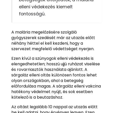
elleni védekezés kiemelt
fontosságú.
A malária megelőzésére szolgáló
gyógyszerek szedését már az utazás előtt
néhány héttel el kell kezdeni, hogy a
szervezet megfelelő védettséget nyerjen.
Ezen kívül a szúnyogok elleni védekezés is
elengedhetetlen; hosszú ujjú ruházat viselése
és rovarriasztók használata ajánlott. A
sárgaláz elleni oltás különösen fontos lehet
olyan országokban, ahol a betegség
előfordulása magas. A sárgaláz elleni vakcina
hatékony védelmet nyújt, és sok esetben
kötelező is a beutazáshoz.
Az oltást legalább 10 nappal az utazás előtt
be kell adatni, hogy érvényes legyen. Ezen