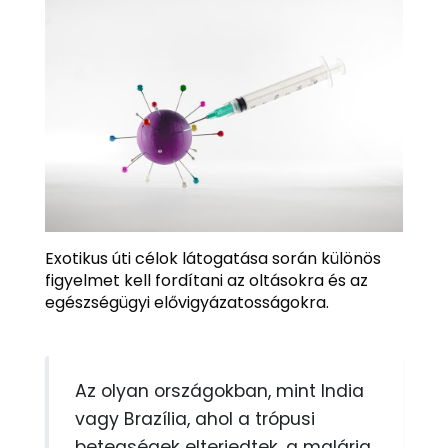
Exotikus úti célok látogatása során különös
figyelmet kell fordítani az oltásokra és az
egészségügyi elővigyázatosságokra.
Az olyan országokban, mint India
vagy Brazília, ahol a trópusi
betegségek elterjedtek, a malária