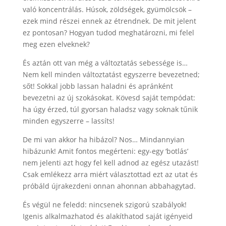
való koncentrálás. Húsok, zöldségek, gyümölcsök –
ezek mind részei ennek az étrendnek. De mit jelent
ez pontosan? Hogyan tudod meghatározni, mi felel
meg ezen elveknek?
És aztán ott van még a változtatás sebessége is…
Nem kell minden változtatást egyszerre bevezetned;
sőt! Sokkal jobb lassan haladni és apránként
bevezetni az új szokásokat. Kövesd saját tempódat:
ha úgy érzed, túl gyorsan haladsz vagy soknak tűnik
minden egyszerre – lassíts!
De mi van akkor ha hibázol? Nos… Mindannyian
hibázunk! Amit fontos megérteni: egy-egy ‘botlás’
nem jelenti azt hogy fel kell adnod az egész utazást!
Csak emlékezz arra miért választottad ezt az utat és
próbáld újrakezdeni onnan ahonnan abbahagytad.
És végül ne feledd: nincsenek szigorú szabályok!
Igenis alkalmazhatod és alakíthatod saját igényeid