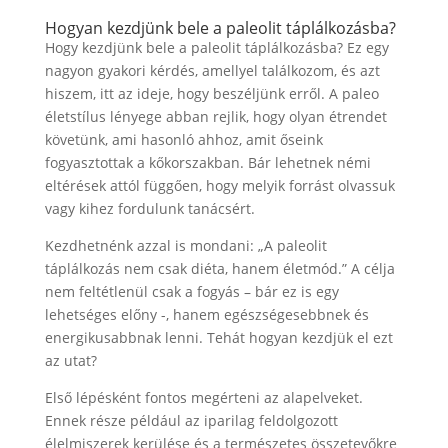
Hogyan kezdjünk bele a paleolit táplálkozásba?
Hogy kezdjünk bele a paleolit táplálkozásba? Ez egy
nagyon gyakori kérdés, amellyel találkozom, és azt
hiszem, itt az ideje, hogy beszéljünk erről. A paleo
életstílus lényege abban rejlik, hogy olyan étrendet
követünk, ami hasonló ahhoz, amit őseink
fogyasztottak a kőkorszakban. Bár lehetnek némi
eltérések attól függően, hogy melyik forrást olvassuk
vagy kihez fordulunk tanácsért.
Kezdhetnénk azzal is mondani: „A paleolit
táplálkozás nem csak diéta, hanem életmód.” A célja
nem feltétlenül csak a fogyás – bár ez is egy
lehetséges előny -, hanem egészségesebbnek és
energikusabbnak lenni. Tehát hogyan kezdjük el ezt
az utat?
Első lépésként fontos megérteni az alapelveket.
Ennek része például az iparilag feldolgozott
élelmiszerek kerülése és a természetes összetevőkre