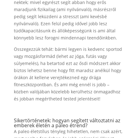
nektek; mivel egyrészt segít abban hogy erős
maradjunk fizikailag (ami nyilvánvaló), másrészről
pedig segít leküzdeni a stresszt (ami kevésbé
nyilvánvaló). Ezen felül pedig idővel jobb lesz
tüdőkapacitásunk és állóképességünk is ami által
könnyebb lesz forogni mindennapi teendőinkben.
Összegezzük tehát: bármi legyen is kedvenc sportod
vagy mozgásformád (lehet az jóga, futás vagy
súlyemelés), ha betartod ezt az ősdi módszert akkor
biztos lehetsz benne hogy fitt maradsz anélkül hogy
órákon át kellene verejtékezned egy drága
fitneszközpontban. És ami még ennél is jobb –
közben valójában közelebb kerülhetsz önmagadhoz
és jobban megértheted tested jelentéseit!
Sikertörténetek: hogyan segített változtatni az
emberek életén a paleo étrend?
A paleo életstílus tényleg hihetetlen, nem csak azért,