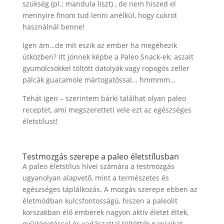
szükség (pl.: mandula liszt) , de nem hiszed el
mennyire finom tud lenni anélkül, hogy cukrot
használnál benne!
Igen ám…de mit eszik az ember ha megéhezik
útközben? Itt jönnek képbe a Paleo Snack-ek: aszalt
gyümölcsökkel töltött datolyák vagy ropogós zeller
pálcák guacamole mártogatóssal… hmmmm…
Tehát igen – szerintem bárki találhat olyan paleo
receptet, ami megszeretteti vele ezt az egészséges
életstílust!
Testmozgás szerepe a paleo életstílusban
A paleo életstílus hívei számára a testmozgás
ugyanolyan alapvető, mint a természetes és
egészséges táplálkozás. A mozgás szerepe ebben az
életmódban kulcsfontosságú, hiszen a paleolit
korszakban élő emberek nagyon aktív életet éltek,
gyűjtögetéssel és vadászattal töltötték napjaikat.