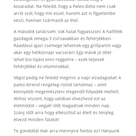
kosaradat. Ne feledd, hogy a Paleo diéta nem csak
arról szól, hogy mit eszel, hanem azt is figyelembe
veszi, honnan származik az étel.
A második tanácsom: sok halat fogyasszon! A halfélék
gazdagok omega-3 zsírsavakban és fehérjékben.
Ráadásul igazi csemege lehetnek egy grillpartin vagy
akár egy hétköznapi vacsorán! Egy másik jó ötlet
lehet bio tojást enni reggelire – ezek teljesek
fehérjékkel és vitaminokkal.
Végül pedig ne feledd meginni a napi vízadagodat! A
paleo étrend rengeteg rostot tartalmaz – amit
könnyebb megemészteni elegendő folyadék mellett.
Ahhoz viszont, hogy valóban élvezhesd ezt az
életmódot – vegyél időt magadnak minden nap.
Szánj időt arra hogy elkészítsd az ételt és tényleg
élvezd minden falatot!
Te gondoltál már arra mennyire fontos ez? Hányunk