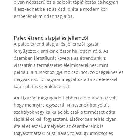
olyan népszerű ez a paleolit táplálkozás és hogyan
illeszkedhet be ez az ősdi diéta a modern kor
emberének mindennapjaiba.
Paleo étrend alapjai és jellemzői
A paleo étrend alapjai és jellemzői igazán
lenyűgöztek, amikor először hallottam róla. Az
ősember életstílusát követve az étrendünk is
visszatér a természetes élelmiszerekhez, mint
például a húsokhoz, gyümölcsökhöz, zöldségekhez és
magvakhoz. Ez nagyon megváltoztatta az ételekkel
kapcsolatos szemléletemet!
Ami igazán megragadott ebben a diétában az volt,
hogy mennyire egyszerű. Nincsenek bonyolult
szabályok vagy kalkulációk, csak a természet adta
táplálékot kell fogyasztani. Elsősorban tehát olyan
ételeket eszel, amelyeket az ősembereink is
fogyaszthattak: húst, halat, tojást, gyümölcsöt és