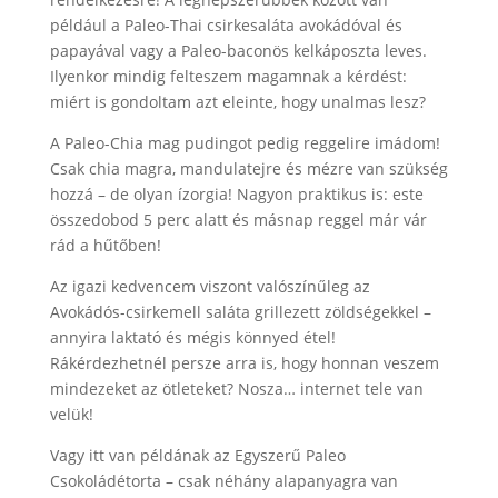
például a Paleo-Thai csirkesaláta avokádóval és
papayával vagy a Paleo-baconös kelkáposzta leves.
Ilyenkor mindig felteszem magamnak a kérdést:
miért is gondoltam azt eleinte, hogy unalmas lesz?
A Paleo-Chia mag pudingot pedig reggelire imádom!
Csak chia magra, mandulatejre és mézre van szükség
hozzá – de olyan ízorgia! Nagyon praktikus is: este
összedobod 5 perc alatt és másnap reggel már vár
rád a hűtőben!
Az igazi kedvencem viszont valószínűleg az
Avokádós-csirkemell saláta grillezett zöldségekkel –
annyira laktató és mégis könnyed étel!
Rákérdezhetnél persze arra is, hogy honnan veszem
mindezeket az ötleteket? Nosza… internet tele van
velük!
Vagy itt van példának az Egyszerű Paleo
Csokoládétorta – csak néhány alapanyagra van