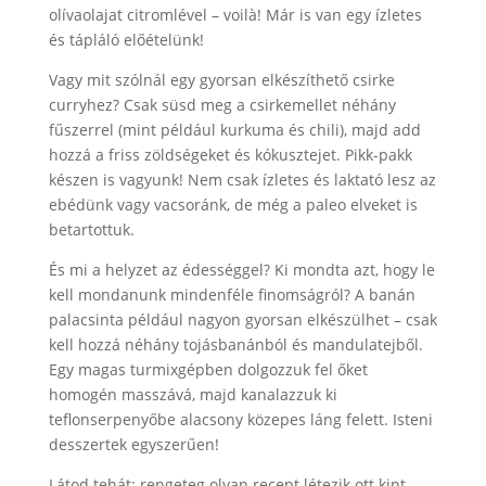
olívaolajat citromlével – voilà! Már is van egy ízletes
és tápláló előételünk!
Vagy mit szólnál egy gyorsan elkészíthető csirke
curryhez? Csak süsd meg a csirkemellet néhány
fűszerrel (mint például kurkuma és chili), majd add
hozzá a friss zöldségeket és kókusztejet. Pikk-pakk
készen is vagyunk! Nem csak ízletes és laktató lesz az
ebédünk vagy vacsoránk, de még a paleo elveket is
betartottuk.
És mi a helyzet az édességgel? Ki mondta azt, hogy le
kell mondanunk mindenféle finomságról? A banán
palacsinta például nagyon gyorsan elkészülhet – csak
kell hozzá néhány tojásbanánból és mandulatejből.
Egy magas turmixgépben dolgozzuk fel őket
homogén masszává, majd kanalazzuk ki
teflonserpenyőbe alacsony közepes láng felett. Isteni
desszertek egyszerűen!
Látod tehát: rengeteg olyan recept létezik ott kint…