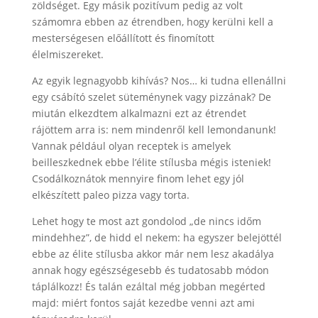
zöldséget. Egy másik pozitívum pedig az volt
számomra ebben az étrendben, hogy kerülni kell a
mesterségesen előállított és finomított
élelmiszereket.
Az egyik legnagyobb kihívás? Nos… ki tudna ellenállni
egy csábító szelet süteménynek vagy pizzának? De
miután elkezdtem alkalmazni ezt az étrendet
rájöttem arra is: nem mindenről kell lemondanunk!
Vannak például olyan receptek is amelyek
beilleszkednek ebbe l’élite stílusba mégis isteniek!
Csodálkoznátok mennyire finom lehet egy jól
elkészített paleo pizza vagy torta.
Lehet hogy te most azt gondolod „de nincs időm
mindehhez”, de hidd el nekem: ha egyszer belejöttél
ebbe az élite stílusba akkor már nem lesz akadálya
annak hogy egészségesebb és tudatosabb módon
táplálkozz! És talán ezáltal még jobban megérted
majd: miért fontos saját kezedbe venni azt ami