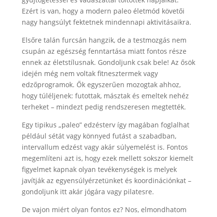
Ezért is van, hogy a modern paleo életmód követői
nagy hangsúlyt fektetnek mindennapi aktivitásaikra.
Elsőre talán furcsán hangzik, de a testmozgás nem
csupán az egészség fenntartása miatt fontos része
ennek az életstílusnak. Gondoljunk csak bele! Az ősök
idején még nem voltak fitnesztermek vagy
edzőprogramok. Ők egyszerűen mozogtak ahhoz,
hogy túléljenek: futottak, másztak és emeltek nehéz
terheket – mindezt pedig rendszeresen megtették.
Egy tipikus „paleo” edzésterv így magában foglalhat
például sétát vagy könnyed futást a szabadban,
intervallum edzést vagy akár súlyemelést is. Fontos
megemlíteni azt is, hogy ezek mellett sokszor kiemelt
figyelmet kapnak olyan tevékenységek is melyek
javítják az egyensúlyérzetünket és koordinációnkat –
gondoljunk itt akár jógára vagy pilatesre.
De vajon miért olyan fontos ez? Nos, elmondhatom