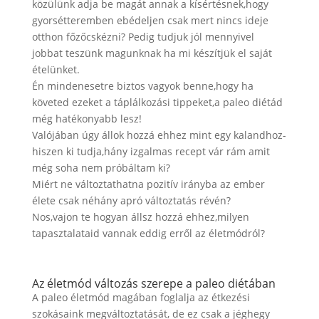
közülünk adja be magát annak a kísértésnek,hogy
gyorsétteremben ebédeljen csak mert nincs ideje
otthon főzőcskézni? Pedig tudjuk jól mennyivel
jobbat teszünk magunknak ha mi készítjük el saját
ételünket.
Én mindenesetre biztos vagyok benne,hogy ha
követed ezeket a táplálkozási tippeket,a paleo diétád
még hatékonyabb lesz!
Valójában úgy állok hozzá ehhez mint egy kalandhoz-
hiszen ki tudja,hány izgalmas recept vár rám amit
még soha nem próbáltam ki?
Miért ne változtathatna pozitív irányba az ember
élete csak néhány apró változtatás révén?
Nos,vajon te hogyan állsz hozzá ehhez,milyen
tapasztalataid vannak eddig erről az életmódról?
Az életmód változás szerepe a paleo diétában
A paleo életmód magában foglalja az étkezési
szokásaink megváltoztatását, de ez csak a jéghegy