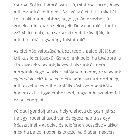
csúcsa. Sokkal többről van szó, mint csak arról, hogy
mit eszünk és mit nem. Az egész életstílusunkat át
kell alakítanunk ahhoz, hogy igazán élvezhessük
ennek a diétának az előnyeit. De vajon miért fontos
ez? Mi történik, ha csak az étrendet követjük, de
mindent más ugyanúgy folytatunk?
Az életmód változásának szerepe a paleo diétában
kritikus jelentőségű. Gondoljunk bele: ha továbbra is
stresszesek vagyunk, keveset alszunk és nem
mozgunk eleget – akkor valójában mennyire vagyunk
egészségesek? A paleo diéta nem csak azt nézi meg,
mit teszel a testedbe táplálkozási szempontból –
hanem azt is figyelembe veszi, hogyan használod fel
ezt az energiát.
Például gondolj arra a helyre ahová dolgozni jársz!
Ha egy irodai állásod van és egész nap ülsz egy
íróasztalnál – gépelve és telefonon beszélve – akkor
még ha paleo módon is étkezel valójában nagyon