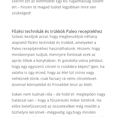
szerint ezt az életmódot! Egy kis rugalmasság sosem
árt – hiszen te magad tudod legjobban mire van
szükséged!
Főzési technikák és trükkök Paleo receptekhez
Szóval, kezdjük azzal, hogy megbeszéljük néhány
alapvető főzési technikát és trükköt, amelyeket a
Paleo receptjeinkhez használhatunk. Hiszem, hogy
mindannyian tudjuk, mennyire fontosak ezek az
aprós titkok a konyhában. Ki gondolta volna például,
hogy egy egyszerű citrom is csodákra képes? Igen, ha
valaha is úgy érzed, hogy az étel túl zsíros vagy
nehéznek tűnik, csak facsarj rá némi citromlevet.
Azonnal könnyebbé és frissebbé teszi az ételt.
Sokan nem tudnak róla – de hidd el- meglepően nagy
hatással van – hogy a fűszerezés mikor történik. Ha
előre belefűszerzed az összetevőket még mielőtt a
tűzhelyre kerülnek –mégpedig úgy,hogy minden