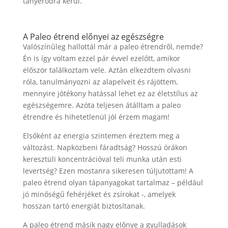
tányérodra kerül.
A Paleo étrend előnyei az egészségre
Valószínűleg hallottál már a paleo étrendről, nemde?
Én is így voltam ezzel pár évvel ezelőtt, amikor
először találkoztam vele. Aztán elkezdtem olvasni
róla, tanulmányozni az alapelveit és rájöttem,
mennyire jótékony hatással lehet ez az életstílus az
egészségemre. Azóta teljesen átálltam a paleo
étrendre és hihetetlenül jól érzem magam!
Elsőként az energia szintemen éreztem meg a
változást. Napközbeni fáradtság? Hosszú órákon
keresztüli koncentrációval teli munka után esti
levertség? Ezen mostanra sikeresen túljutottam! A
paleo étrend olyan tápanyagokat tartalmaz – például
jó minőségű fehérjéket és zsírokat -, amelyek
hosszan tartó energiát biztosítanak.
A paleo étrend másik nagy előnye a gyulladások