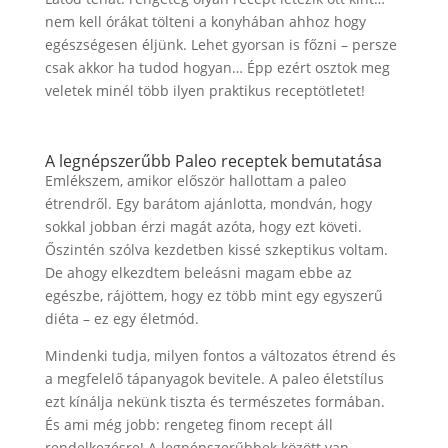
nem kell órákat tölteni a konyhában ahhoz hogy
egészségesen éljünk. Lehet gyorsan is főzni – persze
csak akkor ha tudod hogyan… Épp ezért osztok meg
veletek minél több ilyen praktikus receptötletet!
A legnépszerűbb Paleo receptek bemutatása
Emlékszem, amikor először hallottam a paleo
étrendről. Egy barátom ajánlotta, mondván, hogy
sokkal jobban érzi magát azóta, hogy ezt követi.
Őszintén szólva kezdetben kissé szkeptikus voltam.
De ahogy elkezdtem beleásni magam ebbe az
egészbe, rájöttem, hogy ez több mint egy egyszerű
diéta – ez egy életmód.
Mindenki tudja, milyen fontos a változatos étrend és
a megfelelő tápanyagok bevitele. A paleo életstílus
ezt kínálja nekünk tiszta és természetes formában.
És ami még jobb: rengeteg finom recept áll
rendelkezésre! A legnépszerűbbek között van