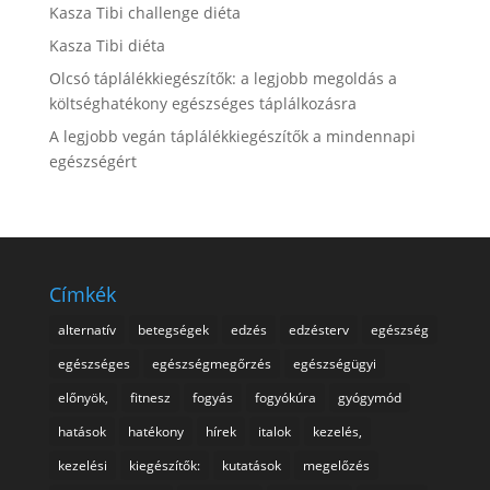
Kasza Tibi challenge diéta
Kasza Tibi diéta
Olcsó táplálékkiegészítők: a legjobb megoldás a
költséghatékony egészséges táplálkozásra
A legjobb vegán táplálékkiegészítők a mindennapi
egészségért
Címkék
alternatív
betegségek
edzés
edzésterv
egészség
egészséges
egészségmegőrzés
egészségügyi
előnyök,
fitnesz
fogyás
fogyókúra
gyógymód
hatások
hatékony
hírek
italok
kezelés,
kezelési
kiegészítők:
kutatások
megelőzés