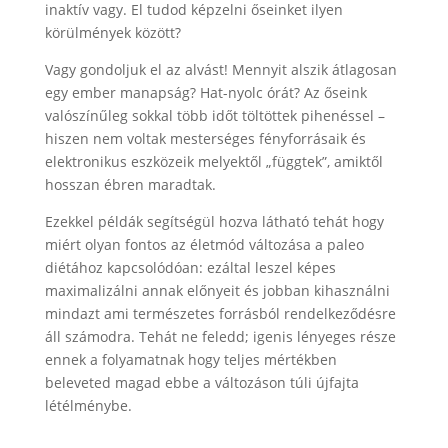
inaktív vagy. El tudod képzelni őseinket ilyen
körülmények között?
Vagy gondoljuk el az alvást! Mennyit alszik átlagosan
egy ember manapság? Hat-nyolc órát? Az őseink
valószínűleg sokkal több időt töltöttek pihenéssel –
hiszen nem voltak mesterséges fényforrásaik és
elektronikus eszközeik melyektől „függtek”, amiktől
hosszan ébren maradtak.
Ezekkel példák segítségül hozva látható tehát hogy
miért olyan fontos az életmód változása a paleo
diétához kapcsolódóan: ezáltal leszel képes
maximalizálni annak előnyeit és jobban kihasználni
mindazt ami természetes forrásból rendelkeződésre
áll számodra. Tehát ne feledd; igenis lényeges része
ennek a folyamatnak hogy teljes mértékben
beleveted magad ebbe a változáson túli újfajta
létélménybe.