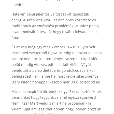
ebédre.
Heteken belül jelentős változásokat tapasztal:
energikusabb lesz, javul az általános közérzete és
csökkennek az emésztési problémák. Mindez pedig
olyan motiválttá teszi őt hogy tovább folytatja ezen
úton.
És itt van még egy másik ember is – túlsúlyos volt
már tinédzserkorától fogva. Mindig diétázott de soha
semmi nem tartós eredményre vezetett- rövid időn
belül mindig visszaszedte leadott kilóit… Végül
belefutott a paleo diétába és gondolkodás nélkül
belekezdett – mi lenne ha most végre sikerülne? És
igen! Kilenc hónappal később már 30 kilót dobott le!
Micsoda inspiráló történetek ugye? Arra ösztönöznek
bennünket hogy tegyünk valamit egészségünkért!
Nem igaz? Mert végülis miért ne próbálnánk ki
valami újat ami segíthet abban hogy jobban érezzük