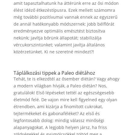
amit tapasztalhatunk ha áttérünk erre az ősi módon
élést idéző étkezéstípusra. Ezek mellett számomra
még további pozitívumai vannak ennek az egyszerű
de annál hatékonyabb módszernek: jobb bélflórát
eredményezve optimális emésztést biztosítva
nekünk; javítja bőrünk állapotát; stabilizálja
vércukorszintünket; valamint javítja általános
közérzetünket. Ki ne szeretné mindezt?!
Táplálkozási tippek a Paleo diétához
Tehát, te is elkezdtél az ősember diétán? Vagy ahogy
a modern világban hívják, a Paleo diétán? Nos,
gratulálok! Első lépéseket tettél az egészségesebb
életmód felé. De vajon mire kell figyelned egy olyan
étrendben, ami kizárja a finomított cukrokat,
tejtermékeket és gabonaféléket? Az első és
legfontosabb dolog: mindig válassz minőségi
alapanyagokat. A legjobb helyen jársz, ha friss
zöldségekkel és gyümölcsökkel töltöd meg a