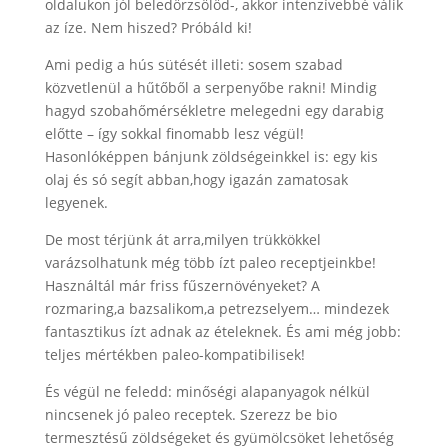
oldalukon jól beledörzsölöd-, akkor intenzívebbé válik
az íze. Nem hiszed? Próbáld ki!
Ami pedig a hús sütését illeti: sosem szabad
közvetlenül a hűtőből a serpenyőbe rakni! Mindig
hagyd szobahőmérsékletre melegedni egy darabig
előtte – így sokkal finomabb lesz végül!
Hasonlóképpen bánjunk zöldségeinkkel is: egy kis
olaj és só segít abban,hogy igazán zamatosak
legyenek.
De most térjünk át arra,milyen trükkökkel
varázsolhatunk még több ízt paleo receptjeinkbe!
Használtál már friss fűszernövényeket? A
rozmaring,a bazsalikom,a petrezselyem… mindezek
fantasztikus ízt adnak az ételeknek. És ami még jobb:
teljes mértékben paleo-kompatibilisek!
És végül ne feledd: minőségi alapanyagok nélkül
nincsenek jó paleo receptek. Szerezz be bio
termesztésű zöldségeket és gyümölcsöket lehetőség