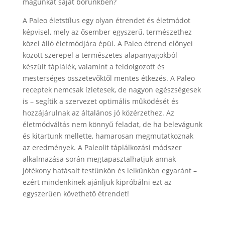
magunkat saját bőrünkben?
A Paleo életstílus egy olyan étrendet és életmódot
képvisel, mely az ősember egyszerű, természethez
közel álló életmódjára épül. A Paleo étrend előnyei
között szerepel a természetes alapanyagokból
készült táplálék, valamint a feldolgozott és
mesterséges összetevőktől mentes étkezés. A Paleo
receptek nemcsak ízletesek, de nagyon egészségesek
is – segítik a szervezet optimális működését és
hozzájárulnak az általános jó közérzethez. Az
életmódváltás nem könnyű feladat, de ha belevágunk
és kitartunk mellette, hamarosan megmutatkoznak
az eredmények. A Paleolit táplálkozási módszer
alkalmazása során megtapasztalhatjuk annak
jótékony hatásait testünkön és lelkünkön egyaránt –
ezért mindenkinek ajánljuk kipróbálni ezt az
egyszerűen követhető étrendet!