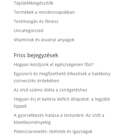
Táplálékkiegészítők
Termékek a mindennapokban
Testmozgás és fitnesz
Uncategorized
Vitaminok és ásványi anyagok
Friss bejegyzések
Hogyan kezdjünk el egészségesen főzi?
Egyszerű és megfizethető étkezések a hatékony
zsírvesztés érdekében
Az első számú diéta a zsírégetéshez
Hogyan érj el kalória deficit állapotot: a legjobb
tippek
A gyorsétkezés hatása a testünkre: Az íztől a
következményekig
Potencianövelés: tévhitek és igazságok