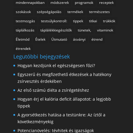
mindennapokban
módszerek
programok
receptek
szokások
szépségápolás
termékek
természetes
testmozgás
testsúlykontroll:
tippek
titkai
trükkök
táplálkozás
táplálékkiegészítők
tünetek,
vitaminok
Életmód
Ételek
Útmutató
ásványi
étrend
étrendek
Legutóbbi bejegyzések
Hogyan kezdjünk el egészségesen főzi?
Egyszerű és megfizethető étkezések a hatékony
zsírvesztés érdekében
Az első számú diéta a zsírégetéshez
Hogyan érj el kalória deficit állapotot: a legjobb
tippek
A gyorsétkezés hatása a testünkre: Az íztől a
következményekig
Potencianövelés: tévhitek és igazságok