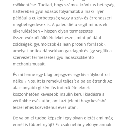
csökkentése. Tudtad, hogy számos krónikus betegség
hátterében gyulladásos folyamatok állnak? Ilyen
például a cukorbetegség vagy a szív- és érrendszeri
megbetegedések is. A paleo diéta segít mindezek
elkerülésében – hiszen olyan természetes
összetevőkből álló ételeket eszel, mint például
zöldségek, gyümölcsök és lean protein források -,
amelyek antioxidánsokban gazdagok és így segítik a
szervezet természetes gyulladáscsökkentő
mechanizmusait.
És mi lenne egy blog bejegyzés egy kis súlykontroll
nélkül? Nos, itt is remekül teljesít a paleo étrend! Az
alacsonyabb glikémiás indexű ételeknek
köszönhetően kevesebb inzulin kerül kiadásra a
vérünkbe evés után, ami azt jelenti hogy kevésbé
leszel éhes közvetlenül evés után.
De vajon el tudod képzelni egy olyan dietét ami még
ennél is többet nyújt? Ez csak néhány előnye annak