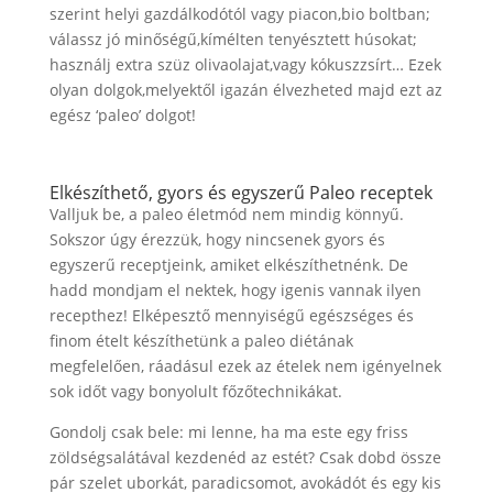
szerint helyi gazdálkodótól vagy piacon,bio boltban;
válassz jó minőségű,kímélten tenyésztett húsokat;
használj extra szüz olivaolajat,vagy kókuszzsírt… Ezek
olyan dolgok,melyektől igazán élvezheted majd ezt az
egész ‘paleo’ dolgot!
Elkészíthető, gyors és egyszerű Paleo receptek
Valljuk be, a paleo életmód nem mindig könnyű.
Sokszor úgy érezzük, hogy nincsenek gyors és
egyszerű receptjeink, amiket elkészíthetnénk. De
hadd mondjam el nektek, hogy igenis vannak ilyen
recepthez! Elképesztő mennyiségű egészséges és
finom ételt készíthetünk a paleo diétának
megfelelően, ráadásul ezek az ételek nem igényelnek
sok időt vagy bonyolult főzőtechnikákat.
Gondolj csak bele: mi lenne, ha ma este egy friss
zöldségsalátával kezdenéd az estét? Csak dobd össze
pár szelet uborkát, paradicsomot, avokádót és egy kis