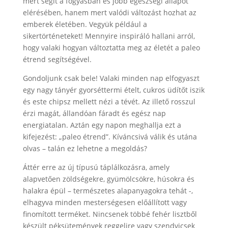
mert segít a fogyásban és jobb egészségi állapot
elérésében, hanem mert valódi változást hozhat az
emberek életében. Vegyük például a
sikertörténeteket! Mennyire inspiráló hallani arról,
hogy valaki hogyan változtatta meg az életét a paleo
étrend segítségével.
Gondoljunk csak bele! Valaki minden nap elfogyaszt
egy nagy tányér gyorséttermi ételt, cukros üdítőt iszik
és este chipsz mellett nézi a tévét. Az illető rosszul
érzi magát, állandóan fáradt és egész nap
energiatalan. Aztán egy napon meghallja ezt a
kifejezést: „paleo étrend”. Kíváncsivá válik és utána
olvas – talán ez lehetne a megoldás?
Áttér erre az új típusú táplálkozásra, amely
alapvetően zöldségekre, gyümölcsökre, húsokra és
halakra épül – természetes alapanyagokra tehát -,
elhagyva minden mesterségesen előállított vagy
finomított terméket. Nincsenek többé fehér lisztből
készült péksütemények reggelire vagy szendvicsek