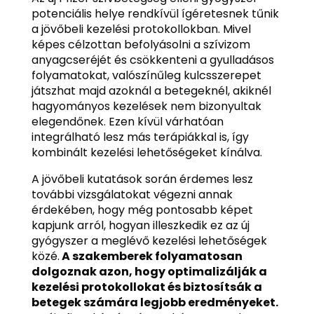
potenciális helye rendkívül ígéretesnek tűnik
a jövőbeli kezelési protokollokban. Mivel
képes célzottan befolyásolni a szívizom
anyagcseréjét és csökkenteni a gyulladásos
folyamatokat, valószínűleg kulcsszerepet
játszhat majd azoknál a betegeknél, akiknél
hagyományos kezelések nem bizonyultak
elegendőnek. Ezen kívül várhatóan
integrálható lesz más terápiákkal is, így
kombinált kezelési lehetőségeket kínálva.
A jövőbeli kutatások során érdemes lesz
további vizsgálatokat végezni annak
érdekében, hogy még pontosabb képet
kapjunk arról, hogyan illeszkedik ez az új
gyógyszer a meglévő kezelési lehetőségek
közé.
A szakemberek folyamatosan
dolgoznak azon, hogy optimalizálják a
kezelési protokollokat és biztosítsák a
betegek számára legjobb eredményeket.