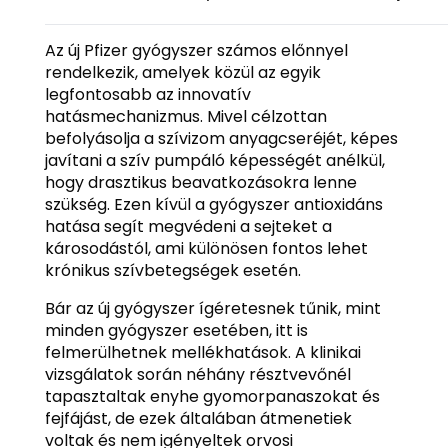
Az új Pfizer gyógyszer számos előnnyel
rendelkezik, amelyek közül az egyik
legfontosabb az innovatív
hatásmechanizmus. Mivel célzottan
befolyásolja a szívizom anyagcseréjét, képes
javítani a szív pumpáló képességét anélkül,
hogy drasztikus beavatkozásokra lenne
szükség. Ezen kívül a gyógyszer antioxidáns
hatása segít megvédeni a sejteket a
károsodástól, ami különösen fontos lehet
krónikus szívbetegségek esetén.
Bár az új gyógyszer ígéretesnek tűnik, mint
minden gyógyszer esetében, itt is
felmerülhetnek mellékhatások. A klinikai
vizsgálatok során néhány résztvevőnél
tapasztaltak enyhe gyomorpanaszokat és
fejfájást, de ezek általában átmenetiek
voltak és nem igényeltek orvosi