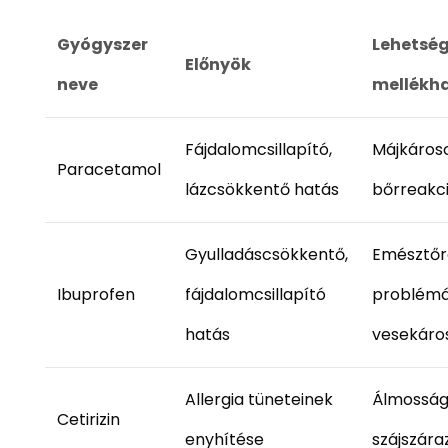
Gyógyszer
Lehetsé
Előnyök
neve
mellékh
Fájdalomcsillapító,
Májkáros
Paracetamol
lázcsökkentő hatás
bőrreakc
Gyulladáscsökkentő,
Emésztőr
Ibuprofen
fájdalomcsillapító
problémá
hatás
vesekáro
Allergia tüneteinek
Álmosság
Cetirizin
enyhítése
szájszára