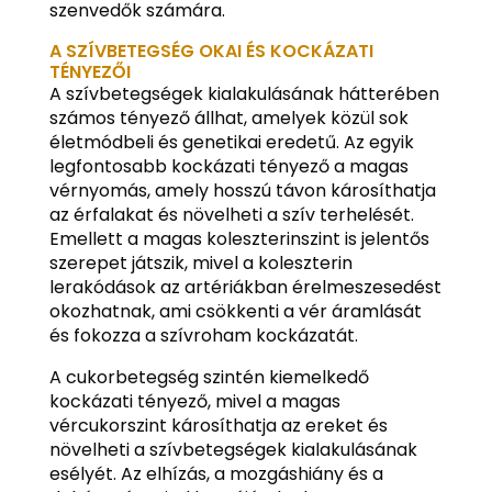
szenvedők számára.
A SZÍVBETEGSÉG OKAI ÉS KOCKÁZATI
TÉNYEZŐI
A szívbetegségek kialakulásának hátterében
számos tényező állhat, amelyek közül sok
életmódbeli és genetikai eredetű. Az egyik
legfontosabb kockázati tényező a magas
vérnyomás, amely hosszú távon károsíthatja
az érfalakat és növelheti a szív terhelését.
Emellett a magas koleszterinszint is jelentős
szerepet játszik, mivel a koleszterin
lerakódások az artériákban érelmeszesedést
okozhatnak, ami csökkenti a vér áramlását
és fokozza a szívroham kockázatát.
A cukorbetegség szintén kiemelkedő
kockázati tényező, mivel a magas
vércukorszint károsíthatja az ereket és
növelheti a szívbetegségek kialakulásának
esélyét. Az elhízás, a mozgáshiány és a