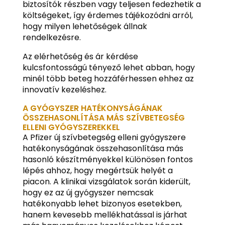
biztosítók részben vagy teljesen fedezhetik a
költségeket, így érdemes tájékozódni arról,
hogy milyen lehetőségek állnak
rendelkezésre.
Az elérhetőség és ár kérdése
kulcsfontosságú tényező lehet abban, hogy
minél több beteg hozzáférhessen ehhez az
innovatív kezeléshez.
A GYÓGYSZER HATÉKONYSÁGÁNAK
ÖSSZEHASONLÍTÁSA MÁS SZÍVBETEGSÉG
ELLENI GYÓGYSZEREKKEL
A Pfizer új szívbetegség elleni gyógyszere
hatékonyságának összehasonlítása más
hasonló készítményekkel különösen fontos
lépés ahhoz, hogy megértsük helyét a
piacon. A klinikai vizsgálatok során kiderült,
hogy ez az új gyógyszer nemcsak
hatékonyabb lehet bizonyos esetekben,
hanem kevesebb mellékhatással is járhat