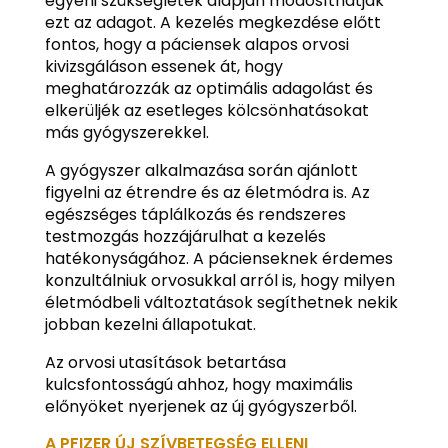
egyéni szükségletek alapján módosíthatják
ezt az adagot. A kezelés megkezdése előtt
fontos, hogy a páciensek alapos orvosi
kivizsgáláson essenek át, hogy
meghatározzák az optimális adagolást és
elkerüljék az esetleges kölcsönhatásokat
más gyógyszerekkel.
A gyógyszer alkalmazása során ajánlott
figyelni az étrendre és az életmódra is. Az
egészséges táplálkozás és rendszeres
testmozgás hozzájárulhat a kezelés
hatékonyságához. A pácienseknek érdemes
konzultálniuk orvosukkal arról is, hogy milyen
életmódbeli változtatások segíthetnek nekik
jobban kezelni állapotukat.
Az orvosi utasítások betartása
kulcsfontosságú ahhoz, hogy maximális
előnyöket nyerjenek az új gyógyszerből.
A PFIZER ÚJ SZÍVBETEGSÉG ELLENI