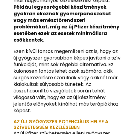
más hagyományos kezelésekhez képest.
Például egyes régebbi készítmények
gyakran okoznak gyomorpanaszokat
vagy más emésztőrendszeri
problémákat, míg az új Pfizer készítmény
esetében ezek az esetek minimálisra
csökkentek.
Ezen kívül fontos megemlíteni azt is, hogy az
új gyógyszer gyorsabban képes javítani a szív
funkcióját, mint sok régebbi alternatíva. Ez
különösen fontos lehet azok számára, akik
sürgős kezelésre szorulnak vagy akiknél már
kialakultak súlyosabb tünetek. Az
összehasonlító vizsgálatok során tehát
világossá vált, hogy ez az új készítmény
jelentős előnyöket kínálhat más terápiákhoz
képest.
AZ ÚJ GYÓGYSZER POTENCIÁLIS HELYE A
SZÍVBETEGSÉG KEZELÉSÉBEN
Az új Pfizer szívbetegség elleni gyógyszer