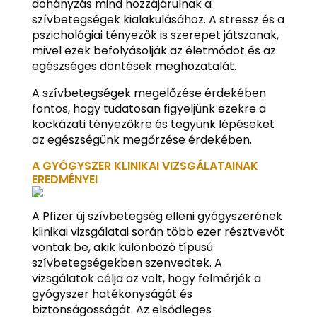
dohányzás mind hozzájárulnak a
szívbetegségek kialakulásához. A stressz és a
pszichológiai tényezők is szerepet játszanak,
mivel ezek befolyásolják az életmódot és az
egészséges döntések meghozatalát.
A szívbetegségek megelőzése érdekében
fontos, hogy tudatosan figyeljünk ezekre a
kockázati tényezőkre és tegyünk lépéseket
az egészségünk megőrzése érdekében.
A GYÓGYSZER KLINIKAI VIZSGÁLATAINAK
EREDMÉNYEI
A Pfizer új szívbetegség elleni gyógyszerének
klinikai vizsgálatai során több ezer résztvevőt
vontak be, akik különböző típusú
szívbetegségekben szenvedtek. A
vizsgálatok célja az volt, hogy felmérjék a
gyógyszer hatékonyságát és
biztonságosságát. Az elsődleges