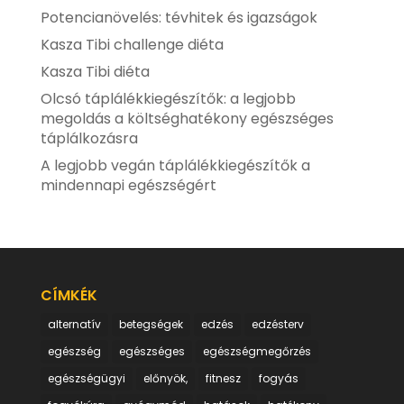
Potencianövelés: tévhitek és igazságok
Kasza Tibi challenge diéta
Kasza Tibi diéta
Olcsó táplálékkiegészítők: a legjobb
megoldás a költséghatékony egészséges
táplálkozásra
A legjobb vegán táplálékkiegészítők a
mindennapi egészségért
CÍMKÉK
alternatív
betegségek
edzés
edzésterv
egészség
egészséges
egészségmegőrzés
egészségügyi
előnyök,
fitnesz
fogyás