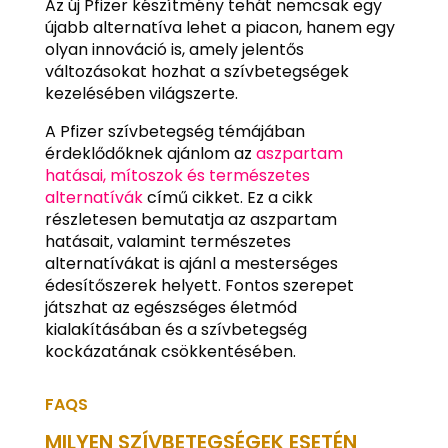
Az új Pfizer készítmény tehát nemcsak egy
újabb alternatíva lehet a piacon, hanem egy
olyan innováció is, amely jelentős
változásokat hozhat a szívbetegségek
kezelésében világszerte.
A Pfizer szívbetegség témájában
érdeklődőknek ajánlom az
aszpartam
hatásai, mítoszok és természetes
alternatívák
című cikket. Ez a cikk
részletesen bemutatja az aszpartam
hatásait, valamint természetes
alternatívákat is ajánl a mesterséges
édesítőszerek helyett. Fontos szerepet
játszhat az egészséges életmód
kialakításában és a szívbetegség
kockázatának csökkentésében.
FAQS
MILYEN SZÍVBETEGSÉGEK ESETÉN