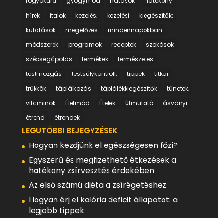
fogyókúra
gyógymód
hatások
hatékony
hírek
italok
kezelés,
kezelési
kiegészítők:
kutatások
megelőzés
mindennapokban
módszerek
programok
receptek
szokások
szépségápolás
termékek
természetes
testmozgás
testsúlykontroll:
tippek
titkai
trükkök
táplálkozás
táplálékkiegészítők
tünetek,
vitaminok
Életmód
Ételek
Útmutató
ásványi
étrend
étrendek
LEGUTÓBBI BEJEGYZÉSEK
Hogyan kezdjünk el egészségesen főzi?
Egyszerű és megfizethető étkezések a
hatékony zsírvesztés érdekében
Az első számú diéta a zsírégetéshez
Hogyan érj el kalória deficit állapotot: a
legjobb tippek