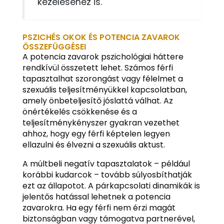
kezeléséhez is.
PSZICHÉS OKOK ÉS POTENCIA ZAVAROK
ÖSSZEFÜGGÉSEI
A potencia zavarok pszichológiai háttere
rendkívül összetett lehet. Számos férfi
tapasztalhat szorongást vagy félelmet a
szexuális teljesítményükkel kapcsolatban,
amely önbeteljesítő jóslattá válhat. Az
önértékelés csökkenése és a
teljesítménykényszer gyakran vezethet
ahhoz, hogy egy férfi képtelen legyen
ellazulni és élvezni a szexuális aktust.
A múltbeli negatív tapasztalatok – például
korábbi kudarcok – tovább súlyosbíthatják
ezt az állapotot. A párkapcsolati dinamikák is
jelentős hatással lehetnek a potencia
zavarokra. Ha egy férfi nem érzi magát
biztonságban vagy támogatva partnerével,