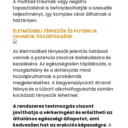
A múltbeli traumák vagy negatív
tapasztalatok is befolyásolhatják a szexuális
teljesítményt, így komplex okok állhatnak a
háttérben.
ÉLETMÓDBELI TÉNYEZŐK ÉS POTENCIA
ZAVAROK ÖSSZEFÜGGÉSEI
Az életmódbeli tényezők jelentős hatással
vannak a potencia zavarok kialakulására és
kezelésére. Az egészségtelen táplálkozás, a
mozgáshiány és a dohányzás mind
hozzájárulhatnak a problémák
megjelenéséhez. A kiegyensúlyozott étrend
hiánya és a túlzott alkoholfogyasztás szintén
kockázati tényezők lehetnek.
A rendszeres testmozgás viszont
javíthatja a vérkeringést és erősítheti az
általános egészségi állapotot, ami
kedvezően hat az erekciós képességre.
A