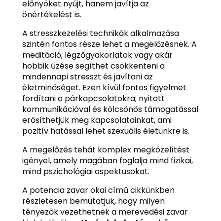
előnyöket nyújt, hanem javítja az
önértékelést is.
A stresszkezelési technikák alkalmazása
szintén fontos része lehet a megelőzésnek. A
meditáció, légzőgyakorlatok vagy akár
hobbik űzése segíthet csökkenteni a
mindennapi stresszt és javítani az
életminőséget. Ezen kívül fontos figyelmet
fordítani a párkapcsolatokra; nyitott
kommunikációval és kölcsönös támogatással
erősíthetjük meg kapcsolatainkat, ami
pozitív hatással lehet szexuális életünkre is.
A megelőzés tehát komplex megközelítést
igényel, amely magában foglalja mind fizikai,
mind pszichológiai aspektusokat.
A potencia zavar okai című cikkünkben
részletesen bemutatjuk, hogy milyen
tényezők vezethetnek a merevedési zavar