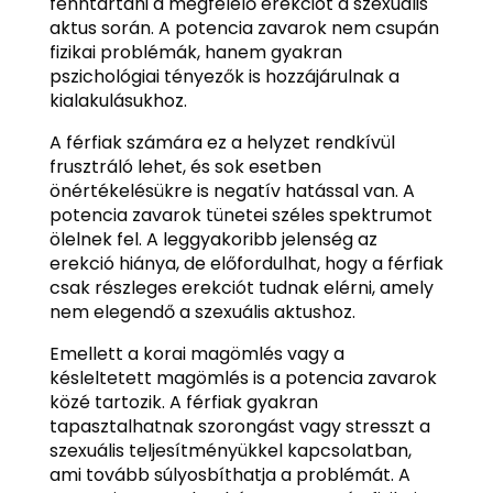
fenntartani a megfelelő erekciót a szexuális
aktus során. A potencia zavarok nem csupán
fizikai problémák, hanem gyakran
pszichológiai tényezők is hozzájárulnak a
kialakulásukhoz.
A férfiak számára ez a helyzet rendkívül
frusztráló lehet, és sok esetben
önértékelésükre is negatív hatással van. A
potencia zavarok tünetei széles spektrumot
ölelnek fel. A leggyakoribb jelenség az
erekció hiánya, de előfordulhat, hogy a férfiak
csak részleges erekciót tudnak elérni, amely
nem elegendő a szexuális aktushoz.
Emellett a korai magömlés vagy a
késleltetett magömlés is a potencia zavarok
közé tartozik. A férfiak gyakran
tapasztalhatnak szorongást vagy stresszt a
szexuális teljesítményükkel kapcsolatban,
ami tovább súlyosbíthatja a problémát. A