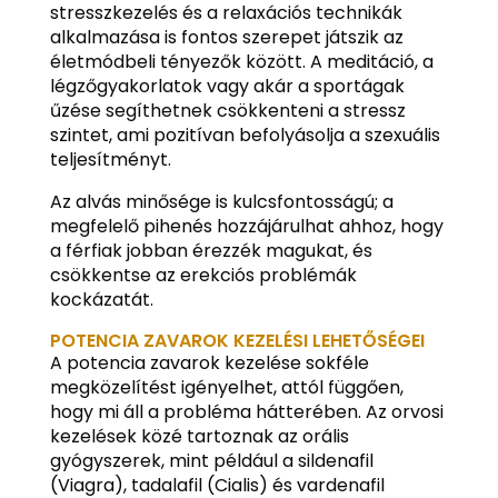
stresszkezelés és a relaxációs technikák
alkalmazása is fontos szerepet játszik az
életmódbeli tényezők között. A meditáció, a
légzőgyakorlatok vagy akár a sportágak
űzése segíthetnek csökkenteni a stressz
szintet, ami pozitívan befolyásolja a szexuális
teljesítményt.
Az alvás minősége is kulcsfontosságú; a
megfelelő pihenés hozzájárulhat ahhoz, hogy
a férfiak jobban érezzék magukat, és
csökkentse az erekciós problémák
kockázatát.
POTENCIA ZAVAROK KEZELÉSI LEHETŐSÉGEI
A potencia zavarok kezelése sokféle
megközelítést igényelhet, attól függően,
hogy mi áll a probléma hátterében. Az orvosi
kezelések közé tartoznak az orális
gyógyszerek, mint például a sildenafil
(Viagra), tadalafil (Cialis) és vardenafil