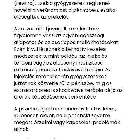
(Levitra). Ezek a gyógyszerek segítenek
növelni a véráramlást a péniszben, ezáltal
elősegítve az erekciót.
Az orvos által javasolt kezelési terv
figyelembe veszi az egyéni egészségi
állapotot és az esetleges mellékhatásokat.
Ezen kívül léteznek alternatív kezelési
módszerek is, mint például az injekciós
terápia vagy az alacsony intenzitású
extracorporealis shockwave terápia. Az
injekciós terápia során gyógyszereket
juttatnak közvetlenül a péniszbe, míg az
extracorporealis shockwave terápia célja az
új erek képződésének serkentése.
A pszichológiai tanácsadás is fontos lehet,
különösen akkor, ha a potencia zavarok
mögött érzelmi vagy kapcsolati problémák
állnak.