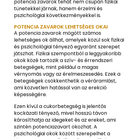
potencia zavarok tehát nem csupán fizikai
tünetekkel járnak, hanem érzelmi és
pszichológiai következményekkel is.
POTENCIA ZAVAROK LEHETSÉGES OKAI
A potencia zavarok mögött számos
lehetséges ok állhat, amelyek közül sok fizikai
és pszichológiai tényező egyaránt szerepet
játszhat. Fizikai szempontból a leggyakoribb
okok közé tartozik a szív- és érrendszeri
betegségek, mint például a magas
vérnyomás vagy az érelmeszesedés. Ezek a
betegségek csökkenthetik a véráramlást,
ami közvetlen hatással van az erekció
képességére.
Ezen kívül a cukorbetegség is jelentős
kockázati tényező, mivel hosszú távon
károsíthatja az idegeket és az ereket, ami
szintén potenciazavart okozhat. A
pszichológiai okok között szerepelhet a