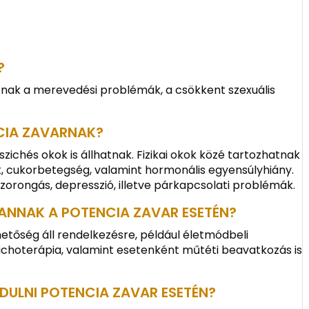
?
tnak a merevedési problémák, a csökkent szexuális
NCIA ZAVARNAK?
szichés okok is állhatnak. Fizikai okok közé tartozhatnak
k, cukorbetegség, valamint hormonális egyensúlyhiány.
szorongás, depresszió, illetve párkapcsolati problémák.
VANNAK A POTENCIA ZAVAR ESETÉN?
etőség áll rendelkezésre, például életmódbeli
zichoterápia, valamint esetenként műtéti beavatkozás is
ULNI POTENCIA ZAVAR ESETÉN?