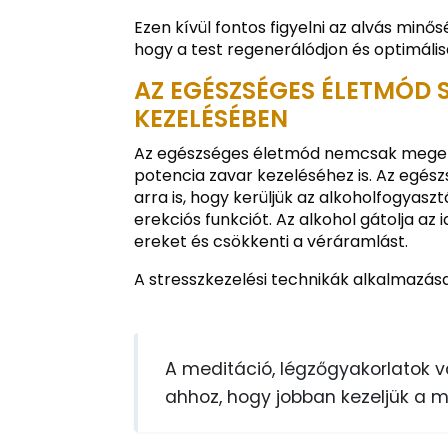
Ezen kívül fontos figyelni az alvás minő
hogy a test regenerálódjon és optimáli
AZ EGÉSZSÉGES ÉLETMÓD 
KEZELÉSÉBEN
Az egészséges életmód nemcsak megelőz
potencia zavar kezeléséhez is. Az egész
arra is, hogy kerüljük az alkoholfogyasz
erekciós funkciót. Az alkohol gátolja a
ereket és csökkenti a véráramlást.
A stresszkezelési technikák alkalmazása 
A meditáció, légzőgyakorlatok 
ahhoz, hogy jobban kezeljük a m