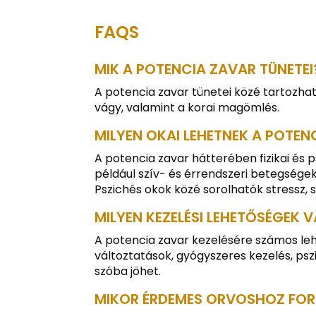
FAQS
MIK A POTENCIA ZAVAR TÜNETEI
A potencia zavar tünetei közé tartozha
vágy, valamint a korai magömlés.
MILYEN OKAI LEHETNEK A POTE
A potencia zavar hátterében fizikai és p
például szív- és érrendszeri betegsége
Pszichés okok közé sorolhatók stressz, 
MILYEN KEZELÉSI LEHETŐSÉGEK 
A potencia zavar kezelésére számos leh
változtatások, gyógyszeres kezelés, ps
szóba jöhet.
MIKOR ÉRDEMES ORVOSHOZ FORD