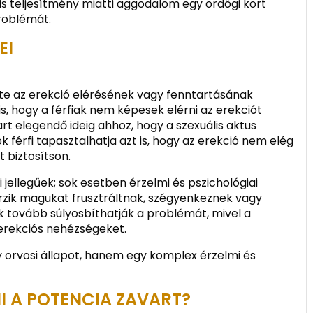
is teljesítmény miatti aggodalom egy ördögi kört
roblémát.
EI
te az erekció elérésének vagy fenntartásának
s, hogy a férfiak nem képesek elérni az erekciót
rt elegendő ideig ahhoz, hogy a szexuális aktus
 férfi tapasztalhatja azt is, hogy az erekció nem elég
 biztosítson.
 jellegűek; sok esetben érzelmi és pszichológiai
 érzik magukat frusztráltnak, szégyenkeznek vagy
k tovább súlyosbíthatják a problémát, mivel a
 erekciós nehézségeket.
 orvosi állapot, hanem egy komplex érzelmi és
I A POTENCIA ZAVART?