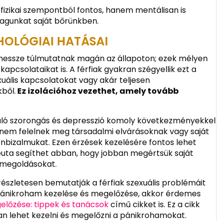
izikai szempontból fontos, hanem mentálisan is
agunkat saját bőrünkben.
HOLÓGIAI HATÁSAI
i messze túlmutatnak magán az állapoton; ezek mélyen
kapcsolataikat is. A férfiak gyakran szégyellik ezt a
xuális kapcsolatokat vagy akár teljesen
ből.
Ez izolációhoz vezethet, amely tovább
uló szorongás és depresszió komoly következményekkel
gy nem felelnek meg társadalmi elvárásoknak vagy saját
nbizalmukat. Ezen érzések kezelésére fontos lehet
euta segíthet abban, hogy jobban megértsük saját
 megoldásokat.
észletesen bemutatják a férfiak szexuális problémáit
a pánikroham kezelése és megelőzése, akkor érdemes
előzése: tippek és tanácsok
című cikket is. Ez a cikk
yan lehet kezelni és megelőzni a pánikrohamokat.