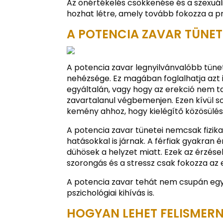
Az önértékelés csökkenése és a szexuál
hozhat létre, amely tovább fokozza a p
A POTENCIA ZAVAR TÜNET
A potencia zavar legnyilvánvalóbb tüne
nehézsége. Ez magában foglalhatja azt i
egyáltalán, vagy hogy az erekció nem ta
zavartalanul végbemenjen. Ezen kívül sok
kemény ahhoz, hogy kielégítő közösülést
A potencia zavar tünetei nemcsak fizikai
hatásokkal is járnak. A férfiak gyakran
dühösek a helyzet miatt. Ezek az érzése
szorongás és a stressz csak fokozza az
A potencia zavar tehát nem csupán egy
pszichológiai kihívás is.
HOGYAN LEHET FELISMERN