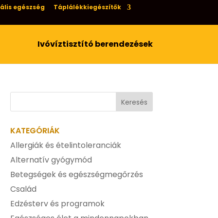
ális egészség
Táplálékkiegészítők
Ivóvíztisztító berendezések
KATEGÓRIÁK
Allergiák és ételintoleranciák
Alternatív gyógymód
Betegségek és egészségmegőrzés
Család
Edzésterv és programok