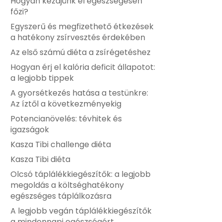
Hogyan kezdjünk el egészségesen
főzi?
Egyszerű és megfizethető étkezések
a hatékony zsírvesztés érdekében
Az első számú diéta a zsírégetéshez
Hogyan érj el kalória deficit állapotot:
a legjobb tippek
A gyorsétkezés hatása a testünkre:
Az íztől a következményekig
Potencianövelés: tévhitek és
igazságok
Kasza Tibi challenge diéta
Kasza Tibi diéta
Olcsó táplálékkiegészítők: a legjobb
megoldás a költséghatékony
egészséges táplálkozásra
A legjobb vegán táplálékkiegészítők
a mindennapi egészségért