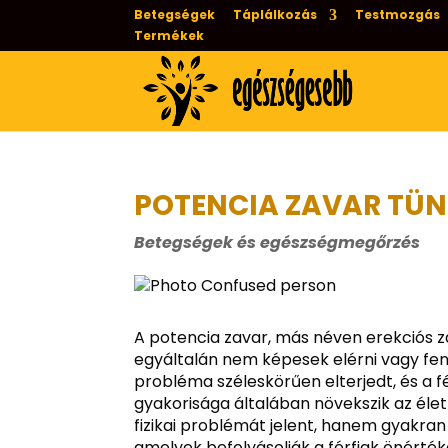
Betegségek
Táplálkozás
Testmozgás
Termékek
POTENCIA ZAVAR TÜNE
Betegségek és egészségmegőrzés
A potencia zavar, más néven erekciós z
egyáltalán nem képesek elérni vagy fenn
probléma széleskörűen elterjedt, és a fé
gyakorisága általában növekszik az éle
fizikai problémát jelent, hanem gyakran 
amelyek befolyásolják a férfiak önérték