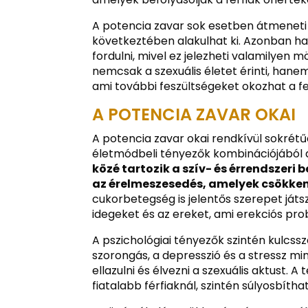
A potencia zavar sok esetben átmeneti 
következtében alakulhat ki. Azonban h
fordulni, mivel ez jelezheti valamilyen
nemcsak a szexuális életet érinti, hane
ami további feszültségeket okozhat a fe
A POTENCIA ZAVAR OKAI
A potencia zavar okai rendkívül sokrétűe
életmódbeli tényezők kombinációjából
közé tartozik a szív- és érrendszer
az érelmeszesedés, amelyek csökkent
cukorbetegség is jelentős szerepet játs
idegeket és az ereket, ami erekciós pr
A pszichológiai tényezők szintén kulcss
szorongás, a depresszió és a stressz mi
ellazulni és élvezni a szexuális aktust.
fiatalabb férfiaknál, szintén súlyosbíthat