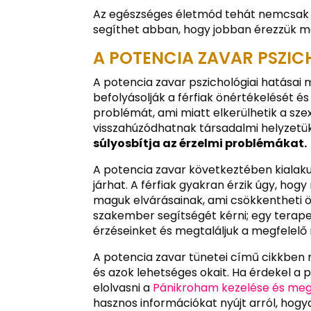
Az egészséges életmód tehát nemcsak f
segíthet abban, hogy jobban érezzük m
A POTENCIA ZAVAR PSZIC
A potencia zavar pszichológiai hatása
befolyásolják a férfiak önértékelését és 
problémát, ami miatt elkerülhetik a sze
visszahúzódhatnak társadalmi helyzetük
súlyosbítja az érzelmi problémákat.
A potencia zavar következtében kialak
járhat. A férfiak gyakran érzik úgy, ho
maguk elvárásainak, ami csökkentheti ö
szakember segítségét kérni; egy terap
érzéseinket és megtaláljuk a megfelelő
A potencia zavar tünetei című cikkben r
és azok lehetséges okait. Ha érdekel 
elolvasni a
Pánikroham kezelése és meg
hasznos információkat nyújt arról, hog