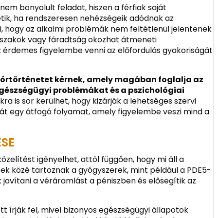
em bonyolult feladat, hiszen a férfiak saját
etik, ha rendszeresen nehézségeik adódnak az
, hogy az alkalmi problémák nem feltétlenül jelentenek
dőszakok vagy fáradtság okozhat átmeneti
oz érdemes figyelembe venni az előfordulás gyakoriságát
kórtörténetet kérnek, amely magában foglalja az
egészségügyi problémákat és a pszichológiai
okra is sor kerülhet, hogy kizárják a lehetséges szervi
hát egy átfogó folyamat, amely figyelembe veszi mind a
ÉSE
zelítést igényelhet, attól függően, hogy mi áll a
ek közé tartoznak a gyógyszerek, mint például a PDE5-
k javítani a véráramlást a péniszben és elősegítik az
tt írják fel, mivel bizonyos egészségügyi állapotok