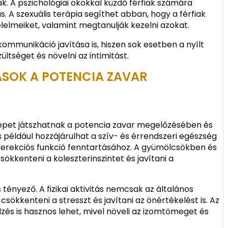
. A pszichológiai okokkal küzdő férfiak számára
. A szexuális terápia segíthet abban, hogy a férfiak
lelmeiket, valamint megtanulják kezelni azokat.
kommunikáció javítása is, hiszen sok esetben a nyílt
ltséget és növelni az intimitást.
ÁSOK A POTENCIA ZAVAR
repet játszhatnak a potencia zavar megelőzésében és
 például hozzájárulhat a szív- és érrendszeri egészség
erekciós funkció fenntartásához. A gyümölcsökben és
kkenteni a koleszterinszintet és javítani a
tényező. A fizikai aktivitás nemcsak az általános
csökkenteni a stresszt és javítani az önértékelést is. Az
zés is hasznos lehet, mivel növeli az izomtömeget és