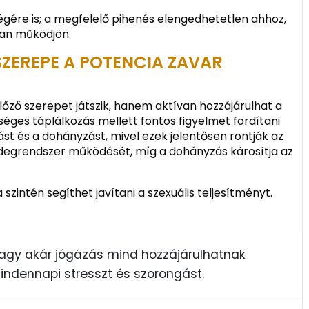
ségére is; a megfelelő pihenés elengedhetetlen ahhoz,
san működjön.
SZEREPE A POTENCIA ZAVAR
ő szerepet játszik, hanem aktívan hozzájárulhat a
séges táplálkozás mellett fontos figyelmet fordítani
tást és a dohányzást, mivel ezek jelentősen rontják az
z idegrendszer működését, míg a dohányzás károsítja az
szintén segíthet javítani a szexuális teljesítményt.
vagy akár jógázás mind hozzájárulhatnak
indennapi stresszt és szorongást.