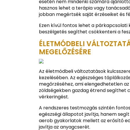
esetén nem mindenki számára ajánlottak
hasznos lehet a terápia vagy tanácsadás
jobban megértsék saját érzéseiket és fé
Ezen kívül fontos lehet a párkapcsolati 
beszélgetés segíthet csökkenteni a feszü
ÉLETMÓDBELI VÁLTOZTAT
MEGELŐZÉSÉRE
Az életmódbeli változtatások kulcssze
kezelésében. Az egészséges táplálkozás
megőrzéséhez, ami elengedhetetlen az 
zöldségekben gazdag étrend segíthet csö
vérkeringést.
A rendszeres testmozgás szintén fontos 
egészségi állapotot javítja, hanem segít 
aerob gyakorlatok mellett az erősítő ed
javítja az anyagcserét.