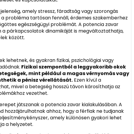
jelenség, amely stressz, fáradtság vagy szorongás
a a probléma tartósan fennáll, érdemes szakemberhez
 mögöttes egészségügyi problémát. A potencia zavar
m a párkapcsolatok dinamikáját is megváltoztathatja,
lek között.
k lehetnek, és gyakran fizikai, pszichológiai vagy
 adódnak.
Fizikai szempontból a leggyakoribb okok
i betegségek, mint például a magas vérnyomás vagy
hetik a pénisz vérellátását.
Ezen kívül a
zhat, mivel a betegség hosszú távon károsíthatja az
oblémákhoz vezethet.
zerepet játszanak a potencia zavar kialakulásában. A
nd hozzájárulhatnak ahhoz, hogy a férfiak ne tudjanak
 A teljesítménykényszer, amely különösen gyakori lehet
ja a helyzetet.