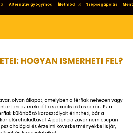
Alternatív gyógymód
Életmód
Szépségápolás
Ment
TEI: HOGYAN ISMERHETI FEL?
avar, olyan állapot, amelyben a férfiak nehezen vagy
tartani az erekciót a szexuális aktus során. Ez a
rfiak különböző korosztályait érintheti, bár a
tkor előrehaladtával. A potencia zavar nem csupán
pszichológiai és érzelmi következményekkel is jár,
elését és kapcsolataikat.