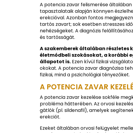
A potencia zavar felismerése általában n
tapasztalataik alapján könnyen észlelh
erekcióval. Azonban fontos megjegyezni
tartós zavart; sok esetben stresszes i
nehézségeket. A diagnózis felállításáh
és tartósságát.
A szakemberek általában részletes 
életmódbeli szokásokat, a korábbi 
állapotot is.
Ezen kívül fizikai vizsgálat
okokat. A potencia zavar diagnózisa te
fizikai, mind a pszichológiai tényezőket.
A POTENCIA ZAVAR KEZEL
A potencia zavar kezelése sokféle megkö
probléma hátterében. Az orvosi kezelés
gátlók (pl. sildenafil), amelyek segítene
erekciót.
Ezeket általában orvosi felügyelet melle