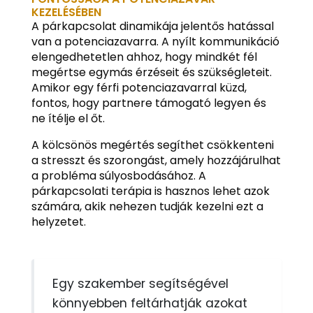
KEZELÉSÉBEN
A párkapcsolat dinamikája jelentős hatással
van a potenciazavarra. A nyílt kommunikáció
elengedhetetlen ahhoz, hogy mindkét fél
megértse egymás érzéseit és szükségleteit.
Amikor egy férfi potenciazavarral küzd,
fontos, hogy partnere támogató legyen és
ne ítélje el őt.
A kölcsönös megértés segíthet csökkenteni
a stresszt és szorongást, amely hozzájárulhat
a probléma súlyosbodásához. A
párkapcsolati terápia is hasznos lehet azok
számára, akik nehezen tudják kezelni ezt a
helyzetet.
Egy szakember segítségével
könnyebben feltárhatják azokat