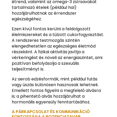
étrend, valamint az omega-3 zsírsavakat
tartalmazó ételek (például hal)
hozzájárulhatnak az érrendszer
egészségéhez.
Ezen kívül fontos kerülni a feldolgozott
élelmiszereket és a túlzott cukorfogyasztást.
A rendszeres testmozgás szintén
elengedhetetlen az egészséges életmód
részeként. A fizikai aktivitás javítja a
vérkeringést és növeli az energiaszintet, ami
pozitívan befolyásolja a szexuális
teljesítményt is.
Az aerob edzésformák, mint például futás
vagy úszás különösen hasznosak lehetnek.
Emellett fontos figyelni a megfelelő alvásra
is; a pihentető alvás hozzájárulhat a
hormonális egyensúly fenntartásához.
A PÁRKAPCSOLAT ÉS KOMMUNIKÁCIÓ
FONTOSSÁGA A POTENCIAZAVAR