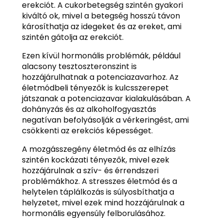
erekciót. A cukorbetegség szintén gyakori
kiváltó ok, mivel a betegség hosszú távon
károsíthatja az idegeket és az ereket, ami
szintén gátolja az erekciót.
Ezen kívül hormonális problémák, például
alacsony tesztoszteronszint is
hozzájárulhatnak a potenciazavarhoz. Az
életmódbeli tényezők is kulcsszerepet
játszanak a potenciazavar kialakulásában. A
dohányzás és az alkoholfogyasztás
negatívan befolyásolják a vérkeringést, ami
csökkenti az erekciós képességet.
A mozgásszegény életmód és az elhízás
szintén kockázati tényezők, mivel ezek
hozzájárulnak a szív- és érrendszeri
problémákhoz. A stresszes életmód és a
helytelen táplálkozás is súlyosbíthatja a
helyzetet, mivel ezek mind hozzájárulnak a
hormonális egyensúly felborulásához.