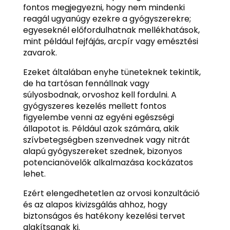
fontos megjegyezni, hogy nem mindenki
reagál ugyanúgy ezekre a gyógyszerekre;
egyeseknél előfordulhatnak mellékhatások,
mint például fejfájás, arcpír vagy emésztési
zavarok.
Ezeket általában enyhe tüneteknek tekintik,
de ha tartósan fennállnak vagy
súlyosbodnak, orvoshoz kell fordulni. A
gyógyszeres kezelés mellett fontos
figyelembe venni az egyéni egészségi
állapotot is. Például azok számára, akik
szívbetegségben szenvednek vagy nitrát
alapú gyógyszereket szednek, bizonyos
potencianövelők alkalmazása kockázatos
lehet.
Ezért elengedhetetlen az orvosi konzultáció
és az alapos kivizsgálás ahhoz, hogy
biztonságos és hatékony kezelési tervet
alakítsanak ki.