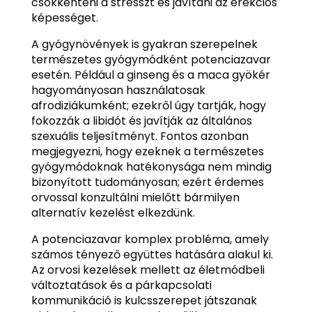
csökkenteni a stresszt és javítani az erekciós
képességet.
A gyógynövények is gyakran szerepelnek
természetes gyógymódként potenciazavar
esetén. Például a ginseng és a maca gyökér
hagyományosan használatosak
afrodiziákumként; ezekről úgy tartják, hogy
fokozzák a libidót és javítják az általános
szexuális teljesítményt. Fontos azonban
megjegyezni, hogy ezeknek a természetes
gyógymódoknak hatékonysága nem mindig
bizonyított tudományosan; ezért érdemes
orvossal konzultálni mielőtt bármilyen
alternatív kezelést elkezdünk.
A potenciazavar komplex probléma, amely
számos tényező együttes hatására alakul ki.
Az orvosi kezelések mellett az életmódbeli
változtatások és a párkapcsolati
kommunikáció is kulcsszerepet játszanak