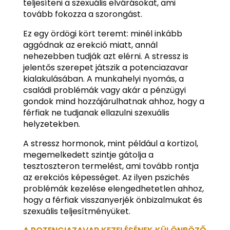
teljesíteni a szexuális elvárásokat, ami
tovább fokozza a szorongást.
Ez egy ördögi kört teremt: minél inkább
aggódnak az erekció miatt, annál
nehezebben tudják azt elérni. A stressz is
jelentős szerepet játszik a potenciazavar
kialakulásában. A munkahelyi nyomás, a
családi problémák vagy akár a pénzügyi
gondok mind hozzájárulhatnak ahhoz, hogy a
férfiak ne tudjanak ellazulni szexuális
helyzetekben.
A stressz hormonok, mint például a kortizol,
megemelkedett szintje gátolja a
tesztoszteron termelést, ami tovább rontja
az erekciós képességet. Az ilyen pszichés
problémák kezelése elengedhetetlen ahhoz,
hogy a férfiak visszanyerjék önbizalmukat és
szexuális teljesítményüket.