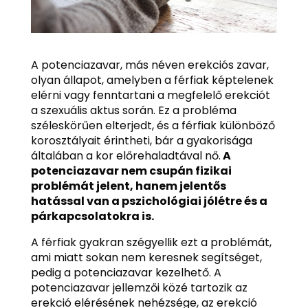
A potenciazavar, más néven erekciós zavar,
olyan állapot, amelyben a férfiak képtelenek
elérni vagy fenntartani a megfelelő erekciót
a szexuális aktus során. Ez a probléma
széleskörűen elterjedt, és a férfiak különböző
korosztályait érintheti, bár a gyakorisága
általában a kor előrehaladtával nő.
A
potenciazavar nem csupán fizikai
problémát jelent, hanem jelentős
hatással van a pszichológiai jólétre és a
párkapcsolatokra is.
A férfiak gyakran szégyellik ezt a problémát,
ami miatt sokan nem keresnek segítséget,
pedig a potenciazavar kezelhető. A
potenciazavar jellemzői közé tartozik az
erekció elérésének nehézsége, az erekció