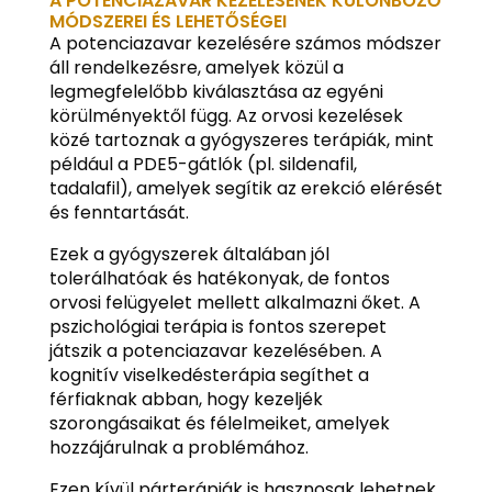
A POTENCIAZAVAR KEZELÉSÉNEK KÜLÖNBÖZŐ
MÓDSZEREI ÉS LEHETŐSÉGEI
A potenciazavar kezelésére számos módszer
áll rendelkezésre, amelyek közül a
legmegfelelőbb kiválasztása az egyéni
körülményektől függ. Az orvosi kezelések
közé tartoznak a gyógyszeres terápiák, mint
például a PDE5-gátlók (pl. sildenafil,
tadalafil), amelyek segítik az erekció elérését
és fenntartását.
Ezek a gyógyszerek általában jól
tolerálhatóak és hatékonyak, de fontos
orvosi felügyelet mellett alkalmazni őket. A
pszichológiai terápia is fontos szerepet
játszik a potenciazavar kezelésében. A
kognitív viselkedésterápia segíthet a
férfiaknak abban, hogy kezeljék
szorongásaikat és félelmeiket, amelyek
hozzájárulnak a problémához.
Ezen kívül párterápiák is hasznosak lehetnek,