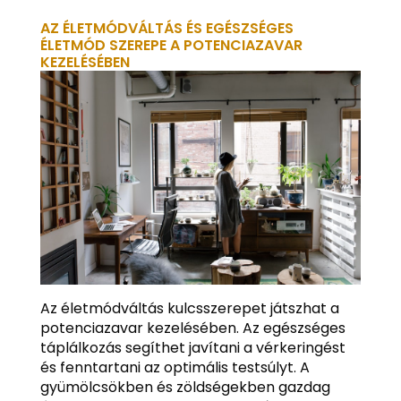
AZ ÉLETMÓDVÁLTÁS ÉS EGÉSZSÉGES
ÉLETMÓD SZEREPE A POTENCIAZAVAR
KEZELÉSÉBEN
Az életmódváltás kulcsszerepet játszhat a
potenciazavar kezelésében. Az egészséges
táplálkozás segíthet javítani a vérkeringést
és fenntartani az optimális testsúlyt. A
gyümölcsökben és zöldségekben gazdag