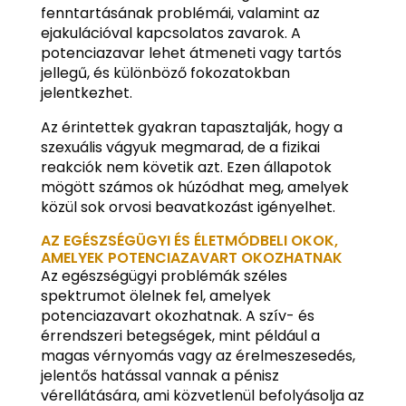
fenntartásának problémái, valamint az
ejakulációval kapcsolatos zavarok. A
potenciazavar lehet átmeneti vagy tartós
jellegű, és különböző fokozatokban
jelentkezhet.
Az érintettek gyakran tapasztalják, hogy a
szexuális vágyuk megmarad, de a fizikai
reakciók nem követik azt. Ezen állapotok
mögött számos ok húzódhat meg, amelyek
közül sok orvosi beavatkozást igényelhet.
AZ EGÉSZSÉGÜGYI ÉS ÉLETMÓDBELI OKOK,
AMELYEK POTENCIAZAVART OKOZHATNAK
Az egészségügyi problémák széles
spektrumot ölelnek fel, amelyek
potenciazavart okozhatnak. A szív- és
érrendszeri betegségek, mint például a
magas vérnyomás vagy az érelmeszesedés,
jelentős hatással vannak a pénisz
vérellátására, ami közvetlenül befolyásolja az