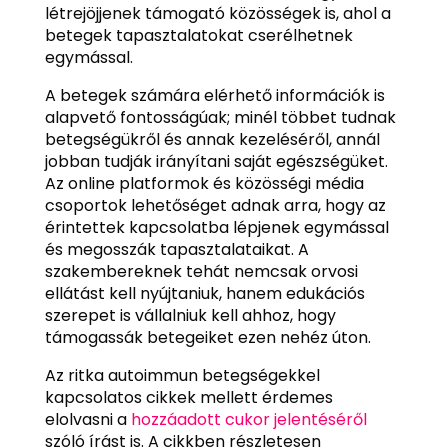
létrejöjjenek támogató közösségek is, ahol a
betegek tapasztalatokat cserélhetnek
egymással.
A betegek számára elérhető információk is
alapvető fontosságúak; minél többet tudnak
betegségükről és annak kezeléséről, annál
jobban tudják irányítani saját egészségüket.
Az online platformok és közösségi média
csoportok lehetőséget adnak arra, hogy az
érintettek kapcsolatba lépjenek egymással
és megosszák tapasztalataikat. A
szakembereknek tehát nemcsak orvosi
ellátást kell nyújtaniuk, hanem edukációs
szerepet is vállalniuk kell ahhoz, hogy
támogassák betegeiket ezen nehéz úton.
Az ritka autoimmun betegségekkel
kapcsolatos cikkek mellett érdemes
elolvasni a
hozzáadott cukor jelentéséről
szóló írást is. A cikkben részletesen