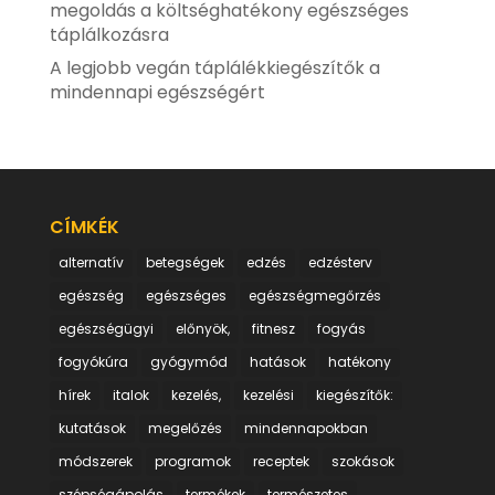
megoldás a költséghatékony egészséges
táplálkozásra
A legjobb vegán táplálékkiegészítők a
mindennapi egészségért
CÍMKÉK
alternatív
betegségek
edzés
edzésterv
egészség
egészséges
egészségmegőrzés
egészségügyi
előnyök,
fitnesz
fogyás
fogyókúra
gyógymód
hatások
hatékony
hírek
italok
kezelés,
kezelési
kiegészítők:
kutatások
megelőzés
mindennapokban
módszerek
programok
receptek
szokások
szépségápolás
termékek
természetes