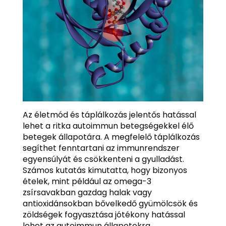
Az életmód és táplálkozás jelentős hatással
lehet a ritka autoimmun betegségekkel élő
betegek állapotára. A megfelelő táplálkozás
segíthet fenntartani az immunrendszer
egyensúlyát és csökkenteni a gyulladást.
Számos kutatás kimutatta, hogy bizonyos
ételek, mint például az omega-3
zsírsavakban gazdag halak vagy
antioxidánsokban bővelkedő gyümölcsök és
zöldségek fogyasztása jótékony hatással
lehet az autoimmun állapotokra.