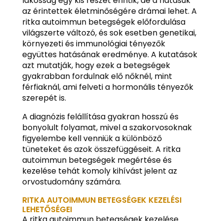
lakosság egy kis részét érintik, de a hatásuk
az érintettek életminőségére drámai lehet. A
ritka autoimmun betegségek előfordulása
világszerte változó, és sok esetben genetikai,
környezeti és immunológiai tényezők
együttes hatásának eredménye. A kutatások
azt mutatják, hogy ezek a betegségek
gyakrabban fordulnak elő nőknél, mint
férfiaknál, ami felveti a hormonális tényezők
szerepét is.
A diagnózis felállítása gyakran hosszú és
bonyolult folyamat, mivel a szakorvosoknak
figyelembe kell venniük a különböző
tüneteket és azok összefüggéseit. A ritka
autoimmun betegségek megértése és
kezelése tehát komoly kihívást jelent az
orvostudomány számára.
RITKA AUTOIMMUN BETEGSÉGEK KEZELÉSI
LEHETŐSÉGEI
A ritka autoimmun betegségek kezelése