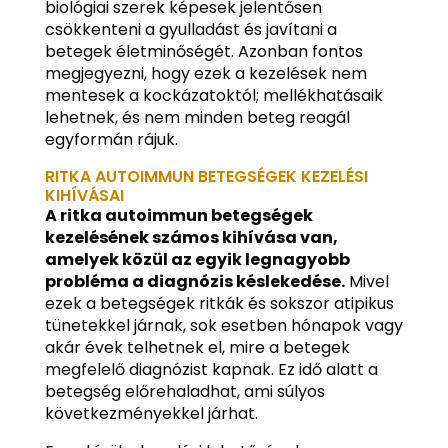
biológiai szerek képesek jelentősen
csökkenteni a gyulladást és javítani a
betegek életminőségét. Azonban fontos
megjegyezni, hogy ezek a kezelések nem
mentesek a kockázatoktól; mellékhatásaik
lehetnek, és nem minden beteg reagál
egyformán rájuk.
RITKA AUTOIMMUN BETEGSÉGEK KEZELÉSI
KIHÍVÁSAI
A ritka autoimmun betegségek
kezelésének számos kihívása van,
amelyek közül az egyik legnagyobb
probléma a diagnózis késlekedése.
Mivel
ezek a betegségek ritkák és sokszor atipikus
tünetekkel járnak, sok esetben hónapok vagy
akár évek telhetnek el, mire a betegek
megfelelő diagnózist kapnak. Ez idő alatt a
betegség előrehaladhat, ami súlyos
következményekkel járhat.