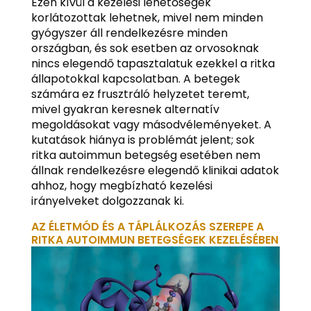
Ezen kívül a kezelési lehetőségek
korlátozottak lehetnek, mivel nem minden
gyógyszer áll rendelkezésre minden
országban, és sok esetben az orvosoknak
nincs elegendő tapasztalatuk ezekkel a ritka
állapotokkal kapcsolatban. A betegek
számára ez frusztráló helyzetet teremt,
mivel gyakran keresnek alternatív
megoldásokat vagy másodvéleményeket. A
kutatások hiánya is problémát jelent; sok
ritka autoimmun betegség esetében nem
állnak rendelkezésre elegendő klinikai adatok
ahhoz, hogy megbízható kezelési
irányelveket dolgozzanak ki.
AZ ÉLETMÓD ÉS A TÁPLÁLKOZÁS SZEREPE A
RITKA AUTOIMMUN BETEGSÉGEK KEZELÉSÉBEN