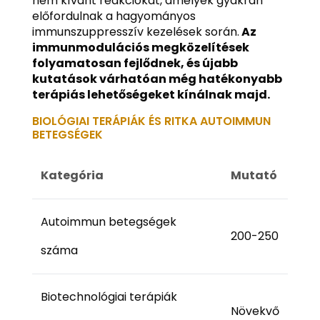
nem kívánt reakciókat, amelyek gyakran
előfordulnak a hagyományos
immunszuppresszív kezelések során.
Az
immunmodulációs megközelítések
folyamatosan fejlődnek, és újabb
kutatások várhatóan még hatékonyabb
terápiás lehetőségeket kínálnak majd.
BIOLÓGIAI TERÁPIÁK ÉS RITKA AUTOIMMUN
BETEGSÉGEK
Kategória
Mutató
Autoimmun betegségek
200-250
száma
Biotechnológiai terápiák
Növekvő