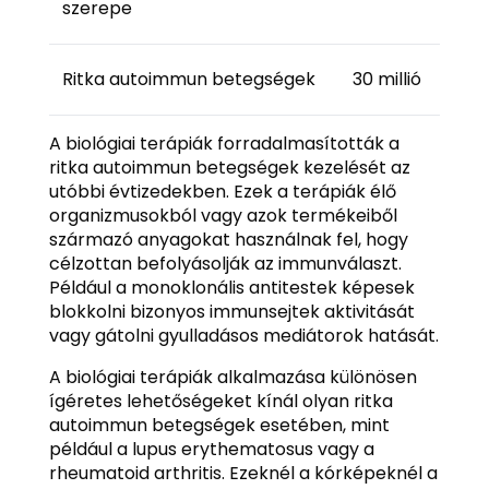
szerepe
Ritka autoimmun betegségek
30 millió
A biológiai terápiák forradalmasították a
ritka autoimmun betegségek kezelését az
utóbbi évtizedekben. Ezek a terápiák élő
organizmusokból vagy azok termékeiből
származó anyagokat használnak fel, hogy
célzottan befolyásolják az immunválaszt.
Például a monoklonális antitestek képesek
blokkolni bizonyos immunsejtek aktivitását
vagy gátolni gyulladásos mediátorok hatását.
A biológiai terápiák alkalmazása különösen
ígéretes lehetőségeket kínál olyan ritka
autoimmun betegségek esetében, mint
például a lupus erythematosus vagy a
rheumatoid arthritis. Ezeknél a kórképeknél a