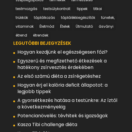
testmozgás
testsúlykontroll:
tippek
titkai
trükkök
táplálkozás
táplálékkiegészítők
tünetek,
vitaminok
Életmód
Ételek
Útmutató
ásványi
étrend
étrendek
LEGUTÓBBI BEJEGYZÉSEK
Hogyan kezdjünk el egészségesen főzi?
Egyszerű és megfizethető étkezések a
hatékony zsírvesztés érdekében
Az első számú diéta a zsírégetéshez
Hogyan érj el kalória deficit állapotot: a
legjobb tippek
A gyorsétkezés hatása a testünkre: Az íztől
a következményekig
Potencianövelés: tévhitek és igazságok
Kasza Tibi challenge diéta