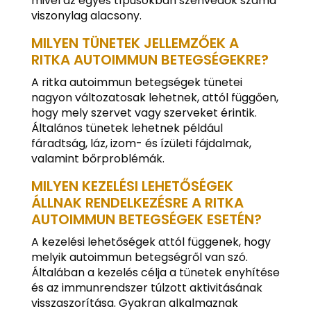
mivel az egyes típusokban szenvedők száma
viszonylag alacsony.
MILYEN TÜNETEK JELLEMZŐEK A
RITKA AUTOIMMUN BETEGSÉGEKRE?
A ritka autoimmun betegségek tünetei
nagyon változatosak lehetnek, attól függően,
hogy mely szervet vagy szerveket érintik.
Általános tünetek lehetnek például
fáradtság, láz, izom- és ízületi fájdalmak,
valamint bőrproblémák.
MILYEN KEZELÉSI LEHETŐSÉGEK
ÁLLNAK RENDELKEZÉSRE A RITKA
AUTOIMMUN BETEGSÉGEK ESETÉN?
A kezelési lehetőségek attól függenek, hogy
melyik autoimmun betegségről van szó.
Általában a kezelés célja a tünetek enyhítése
és az immunrendszer túlzott aktivitásának
visszaszorítása. Gyakran alkalmaznak