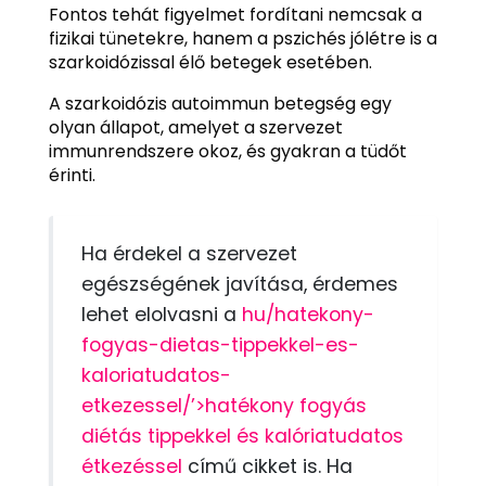
Fontos tehát figyelmet fordítani nemcsak a
fizikai tünetekre, hanem a pszichés jólétre is a
szarkoidózissal élő betegek esetében.
A szarkoidózis autoimmun betegség egy
olyan állapot, amelyet a szervezet
immunrendszere okoz, és gyakran a tüdőt
érinti.
Ha érdekel a szervezet
egészségének javítása, érdemes
lehet elolvasni a
hu/hatekony-
fogyas-dietas-tippekkel-es-
kaloriatudatos-
etkezessel/’>hatékony fogyás
diétás tippekkel és kalóriatudatos
étkezéssel
című cikket is. Ha