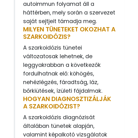
autoimmun folyamat áll a
háttérben, mely során a szervezet
saját sejtjeit támadja meg.
MILYEN TÜNETEKET OKOZHAT A
SZARKOIDÓZIS?
A szarkoidózis tünetei
változatosak lehetnek, de
leggyakrabban a következők
fordulhatnak elő: köhögés,
nehézlégzés, fáradtság, láz,
bőrkiütések, ízületi fájdalmak.
HOGYAN DIAGNOSZTIZÁLJÁK
A SZARKOIDÓZIST?
A szarkoidózis diagnózisát
általában tünetek alapján,
valamint képalkotó vizsgálatok