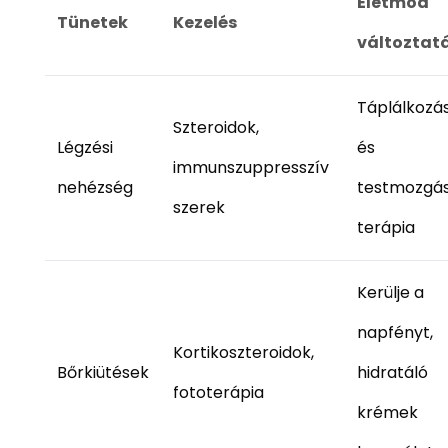
Életmód
Tünetek
Kezelés
változtat
Táplálkozá
Szteroidok,
Légzési
és
immunszuppresszív
nehézség
testmozgá
szerek
terápia
Kerülje a
napfényt,
Kortikoszteroidok,
Bőrkiütések
hidratáló
fototerápia
krémek