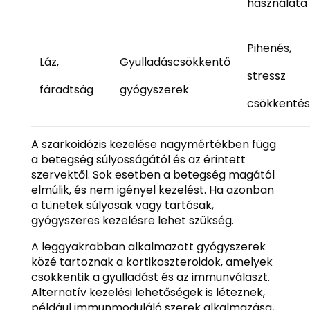
használata
Pihenés,
Láz,
Gyulladáscsökkentő
stressz
fáradtság
gyógyszerek
csökkenté
A szarkoidózis kezelése nagymértékben függ
a betegség súlyosságától és az érintett
szervektől. Sok esetben a betegség magától
elmúlik, és nem igényel kezelést. Ha azonban
a tünetek súlyosak vagy tartósak,
gyógyszeres kezelésre lehet szükség.
A leggyakrabban alkalmazott gyógyszerek
közé tartoznak a kortikoszteroidok, amelyek
csökkentik a gyulladást és az immunválaszt.
Alternatív kezelési lehetőségek is léteznek,
például immunmoduláló szerek alkalmazása,