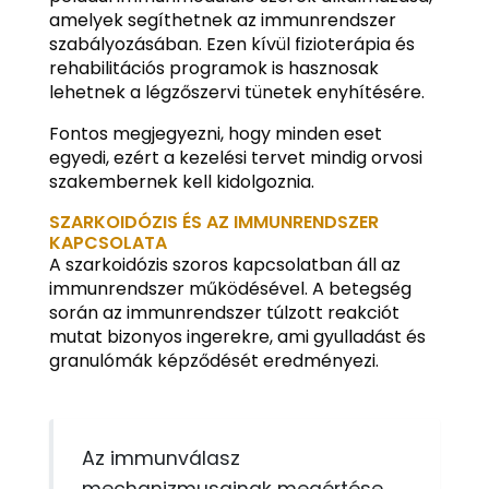
amelyek segíthetnek az immunrendszer
szabályozásában. Ezen kívül fizioterápia és
rehabilitációs programok is hasznosak
lehetnek a légzőszervi tünetek enyhítésére.
Fontos megjegyezni, hogy minden eset
egyedi, ezért a kezelési tervet mindig orvosi
szakembernek kell kidolgoznia.
SZARKOIDÓZIS ÉS AZ IMMUNRENDSZER
KAPCSOLATA
A szarkoidózis szoros kapcsolatban áll az
immunrendszer működésével. A betegség
során az immunrendszer túlzott reakciót
mutat bizonyos ingerekre, ami gyulladást és
granulómák képződését eredményezi.
Az immunválasz
mechanizmusainak megértése