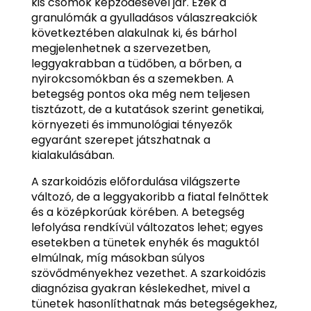
kis csomók képződésével jár. Ezek a
granulómák a gyulladásos válaszreakciók
következtében alakulnak ki, és bárhol
megjelenhetnek a szervezetben,
leggyakrabban a tüdőben, a bőrben, a
nyirokcsomókban és a szemekben. A
betegség pontos oka még nem teljesen
tisztázott, de a kutatások szerint genetikai,
környezeti és immunológiai tényezők
egyaránt szerepet játszhatnak a
kialakulásában.
A szarkoidózis előfordulása világszerte
változó, de a leggyakoribb a fiatal felnőttek
és a középkorúak körében. A betegség
lefolyása rendkívül változatos lehet; egyes
esetekben a tünetek enyhék és maguktól
elmúlnak, míg másokban súlyos
szövődményekhez vezethet. A szarkoidózis
diagnózisa gyakran késlekedhet, mivel a
tünetek hasonlíthatnak más betegségekhez,