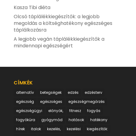
Kasza Tibi diéta
Olcsó táplálékkiegészítők: a legjobb
megoldás a költséghatékony egészséges
táplálkozásra
A legjobb vegán táplálékkiegészítők a
mindennapi egészségért
CÍMKÉK
alternatív
betegségek
edzés
edzésterv
egészség
egészséges
egészségmegőrzés
egészségügyi
előnyök,
fitnesz
fogyás
fogyókúra
gyógymód
hatások
hatékony
hírek
italok
kezelés,
kezelési
kiegészítők: