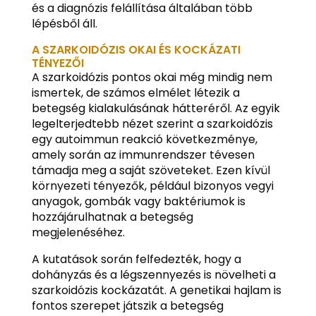
és a diagnózis felállítása általában több
lépésből áll.
A SZARKOIDÓZIS OKAI ÉS KOCKÁZATI
TÉNYEZŐI
A szarkoidózis pontos okai még mindig nem
ismertek, de számos elmélet létezik a
betegség kialakulásának hátteréről. Az egyik
legelterjedtebb nézet szerint a szarkoidózis
egy autoimmun reakció következménye,
amely során az immunrendszer tévesen
támadja meg a saját szöveteket. Ezen kívül
környezeti tényezők, például bizonyos vegyi
anyagok, gombák vagy baktériumok is
hozzájárulhatnak a betegség
megjelenéséhez.
A kutatások során felfedezték, hogy a
dohányzás és a légszennyezés is növelheti a
szarkoidózis kockázatát. A genetikai hajlam is
fontos szerepet játszik a betegség