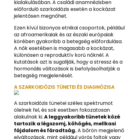
kialakulásában. A családi anamnézisben
előforduló szarkoidózis esetén a kockázat
jelentősen megnőhet.
Ezen kívül bizonyos etnikai csoportok, például
az afroamerikaiak és az északi európaiak
körében gyakoribb a betegség előfordulása.
A nők esetében is magasabb a kockázat,
különösen a reproduktív korú nőknél. A
kutatások azt is sugallják, hogy a stressz és a
hormonális változások is befolyásolhatják a
betegség megjelenését.
A SZARKOIDÓZIS TÜNETEI ÉS DIAGNÓZISA
A szarkoidózis tünetei széles spektrumot
ölelnek fel, és sok esetben fokozatosan
alakulnak ki.
A leggyakoribb tünetek közé
tartozik a légszomj, köhögés, mellkasi
fájdalom és fáradtság.
A bőrön megjelenő
elváltozások, mint például vörös foltok vagy