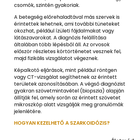
csomók, szintén gyakoriak.
A betegség előrehaladtával más szervek is
érintettek lehetnek, ami további tüneteket
okozhat, például ízületi fájdalmakat vagy
látászavarokat. A diagnózis felállítása
általában több lépésből áll. Az orvosok
először részletes kórtörténetet vesznek fel,
majd fizikális vizsgálatot végeznek.
Képalkotó eljárások, mint például röntgen
vagy CT-vizsgálat segíthetnek az érintett
területek azonosításában. A végső diagnózist
gyakran szövetmintavétel (biopszia) alapján
állítják fel, amely során az érintett szövetet
mikroszkóp alatt vizsgálják meg granulómák
jelenlétére.
HOGYAN KEZELHETŐ A SZARKOIDÓZIS?