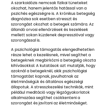
A szarkoidózis nemcsak fizikai tüneteket
okozhat, hanem jelentős hatással van a
pszichés egészségre is. A krónikus betegség
diagnózisa sok esetben stresszt és
szorongást okozhat a betegek számára. Az
állandó orvosi ellenőrzések és kezelések
mellett sokan küzdenek depresszióval vagy
szorongással is.
A pszichológiai támogatás elengedhetetlen
része lehet a kezelésnek, mivel segíthet a
betegeknek megbirkózni a betegség okozta
kihívásokkal. A kutatások azt mutatják, hogy
azoknál a betegeknél, akik pszichológiai
támogatást kapnak, javulhatnak az
életminőségük és általános egészségi
állapotuk. A stresszkezelési technikák, mint
például meditáció vagy légzőgyakorlatok
alkalmazása segíthet csökkenteni a
szorongást és javítani az életminőséget.