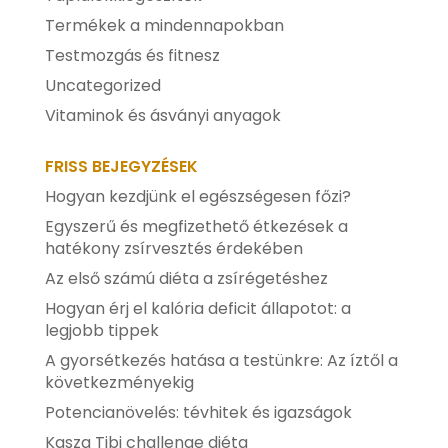
Termékek a mindennapokban
Testmozgás és fitnesz
Uncategorized
Vitaminok és ásványi anyagok
FRISS BEJEGYZÉSEK
Hogyan kezdjünk el egészségesen főzi?
Egyszerű és megfizethető étkezések a
hatékony zsírvesztés érdekében
Az első számú diéta a zsírégetéshez
Hogyan érj el kalória deficit állapotot: a
legjobb tippek
A gyorsétkezés hatása a testünkre: Az íztől a
következményekig
Potencianövelés: tévhitek és igazságok
Kasza Tibi challenge diéta