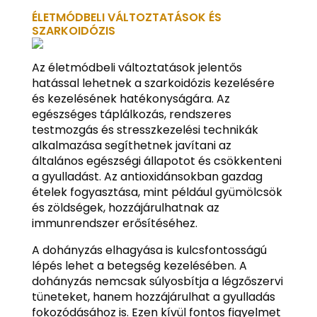
ÉLETMÓDBELI VÁLTOZTATÁSOK ÉS
SZARKOIDÓZIS
Az életmódbeli változtatások jelentős
hatással lehetnek a szarkoidózis kezelésére
és kezelésének hatékonyságára. Az
egészséges táplálkozás, rendszeres
testmozgás és stresszkezelési technikák
alkalmazása segíthetnek javítani az
általános egészségi állapotot és csökkenteni
a gyulladást. Az antioxidánsokban gazdag
ételek fogyasztása, mint például gyümölcsök
és zöldségek, hozzájárulhatnak az
immunrendszer erősítéséhez.
A dohányzás elhagyása is kulcsfontosságú
lépés lehet a betegség kezelésében. A
dohányzás nemcsak súlyosbítja a légzőszervi
tüneteket, hanem hozzájárulhat a gyulladás
fokozódásához is. Ezen kívül fontos figyelmet