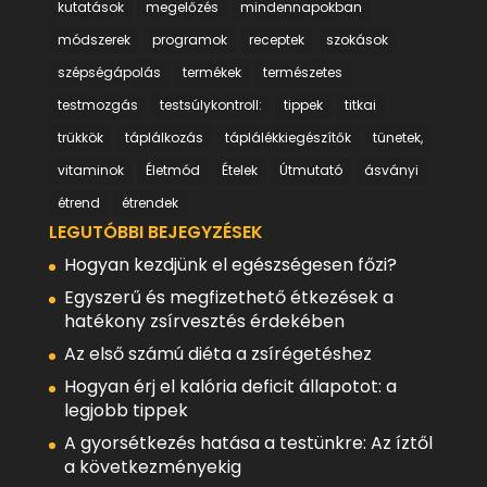
kutatások
megelőzés
mindennapokban
módszerek
programok
receptek
szokások
szépségápolás
termékek
természetes
testmozgás
testsúlykontroll:
tippek
titkai
trükkök
táplálkozás
táplálékkiegészítők
tünetek,
vitaminok
Életmód
Ételek
Útmutató
ásványi
étrend
étrendek
LEGUTÓBBI BEJEGYZÉSEK
Hogyan kezdjünk el egészségesen főzi?
Egyszerű és megfizethető étkezések a
hatékony zsírvesztés érdekében
Az első számú diéta a zsírégetéshez
Hogyan érj el kalória deficit állapotot: a
legjobb tippek
A gyorsétkezés hatása a testünkre: Az íztől
a következményekig