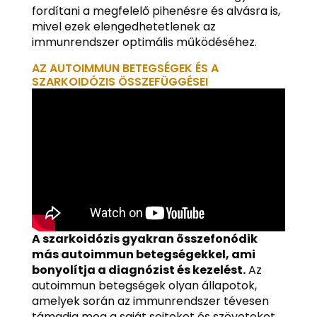
fordítani a megfelelő pihenésre és alvásra is,
mivel ezek elengedhetetlenek az
immunrendszer optimális működéséhez.
AZ AUTOIMMUN BETEGSÉGEK ÉS A
SZARKOIDÓZIS ÖSSZEFÜGGÉSEI
A szarkoidózis gyakran összefonódik
más autoimmun betegségekkel, ami
bonyolítja a diagnózist és kezelést.
Az
autoimmun betegségek olyan állapotok,
amelyek során az immunrendszer tévesen
támadja meg a saját sejteket és szöveteket.