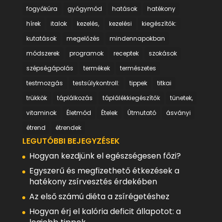
fogyókúra
gyógymód
hatások
hatékony
hírek
italok
kezelés,
kezelési
kiegészítők:
kutatások
megelőzés
mindennapokban
módszerek
programok
receptek
szokások
szépségápolás
termékek
természetes
testmozgás
testsúlykontroll:
tippek
titkai
trükkök
táplálkozás
táplálékkiegészítők
tünetek,
vitaminok
Életmód
Ételek
Útmutató
ásványi
étrend
étrendek
LEGUTÓBBI BEJEGYZÉSEK
Hogyan kezdjünk el egészségesen főzi?
Egyszerű és megfizethető étkezések a
hatékony zsírvesztés érdekében
Az első számú diéta a zsírégetéshez
Hogyan érj el kalória deficit állapotot: a