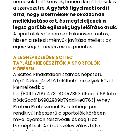
nemcsak hatékonyak, hanem kíméletesek is
a szervezetre.
A gyártó figyelmet fordít
arra, hogy a termékek ne okozzanak
mellékhatásokat, és megfeleljenek a
legszigorúbb egészségügyi előírásoknak.
A sportolók számára ez különösen fontos,
hiszen a teljesítményük javítása mellett az
egészségük megőrzése is prioritás.
A LEGNÉPSZERŰBB SCITEC
TÁPLÁLÉKKIEGÉSZÍTŐK A SPORTOLÓK
KÖRÉBEN
A Scitec kínálatában számos népszerű
táplálékkiegészítő található, amelyek közül
kiemelkedik a
100{831ffc718b473c40f57363d15aaeb689cfe
b3dc2cc61b9902989b79dd14e0783} Whey
Protein Professional. Ez a fehérje por
rendkívül népszerű a sportolók körében,
mivel gyorsan felszívódik és segíti az
izomépítést. Az ízek széles választéka