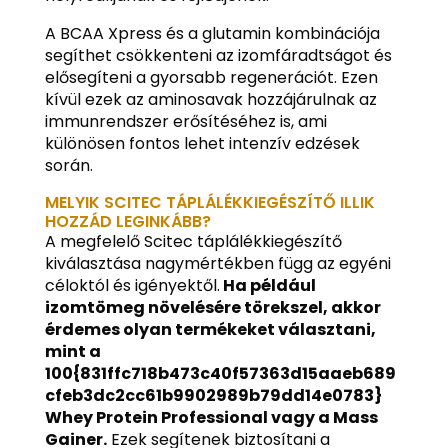
A BCAA Xpress és a glutamin kombinációja
segíthet csökkenteni az izomfáradtságot és
elősegíteni a gyorsabb regenerációt. Ezen
kívül ezek az aminosavak hozzájárulnak az
immunrendszer erősítéséhez is, ami
különösen fontos lehet intenzív edzések
során.
MELYIK SCITEC TÁPLÁLÉKKIEGÉSZÍTŐ ILLIK
HOZZÁD LEGINKÁBB?
A megfelelő Scitec táplálékkiegészítő
kiválasztása nagymértékben függ az egyéni
céloktól és igényektől.
Ha például
izomtömeg növelésére törekszel, akkor
érdemes olyan termékeket választani,
mint a
100{831ffc718b473c40f57363d15aaeb689
cfeb3dc2cc61b9902989b79dd14e0783}
Whey Protein Professional vagy a Mass
Gainer.
Ezek segítenek biztosítani a