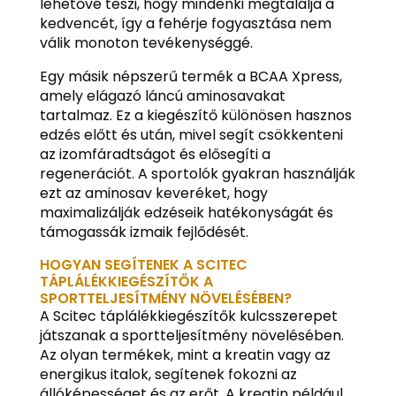
lehetővé teszi, hogy mindenki megtalálja a
kedvencét, így a fehérje fogyasztása nem
válik monoton tevékenységgé.
Egy másik népszerű termék a BCAA Xpress,
amely elágazó láncú aminosavakat
tartalmaz. Ez a kiegészítő különösen hasznos
edzés előtt és után, mivel segít csökkenteni
az izomfáradtságot és elősegíti a
regenerációt. A sportolók gyakran használják
ezt az aminosav keveréket, hogy
maximalizálják edzéseik hatékonyságát és
támogassák izmaik fejlődését.
HOGYAN SEGÍTENEK A SCITEC
TÁPLÁLÉKKIEGÉSZÍTŐK A
SPORTTELJESÍTMÉNY NÖVELÉSÉBEN?
A Scitec táplálékkiegészítők kulcsszerepet
játszanak a sportteljesítmény növelésében.
Az olyan termékek, mint a kreatin vagy az
energikus italok, segítenek fokozni az
állóképességet és az erőt. A kreatin például