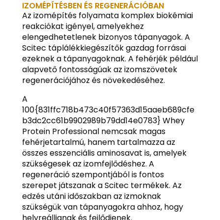
IZOMÉPÍTÉSBEN ÉS REGENERÁCIÓBAN
Az izomépítés folyamata komplex biokémiai
reakciókat igényel, amelyekhez
elengedhetetlenek bizonyos tápanyagok. A
Scitec táplálékkiegészítők gazdag forrásai
ezeknek a tápanyagoknak. A fehérjék például
alapvető fontosságúak az izomszövetek
regenerációjához és növekedéséhez.
A
100{831ffc718b473c40f57363d15aaeb689cfe
b3dc2cc61b9902989b79dd14e0783} Whey
Protein Professional nemcsak magas
fehérjetartalmú, hanem tartalmazza az
összes esszenciális aminosavat is, amelyek
szükségesek az izomfejlődéshez. A
regeneráció szempontjából is fontos
szerepet játszanak a Scitec termékek. Az
edzés utáni időszakban az izmoknak
szükségük van tápanyagokra ahhoz, hogy
helyreálljanak és fejlődjenek.