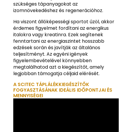
szükséges tápanyagokat az
izomnövekedéshez és regenerációhoz.
Ha viszont állóképességi sportot űzöl, akkor
érdemes figyelmet fordítani az energikus
italokra vagy kreatinra. Ezek segítenek
fenntartani az energiaszintet hosszabb
edzések során és javítják az általános
teljesítményt. Az egyéni igények
figyelembevételével könnyebben
megtalálhatod azt a kiegészítőt, amely
legjobban támogatja céljaid elérését.
A SCITEC TÁPLÁLÉKKIEGÉSZÍTŐK
FOGYASZTÁSÁNAK IDEÁLIS IDŐPONTJAI ÉS
MENNYISÉGEI