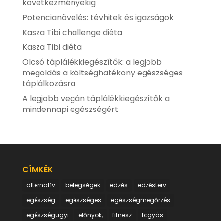
következményekig
Potencianövelés: tévhitek és igazságok
Kasza Tibi challenge diéta
Kasza Tibi diéta
Olcsó táplálékkiegészítők: a legjobb
megoldás a költséghatékony egészséges
táplálkozásra
A legjobb vegán táplálékkiegészítők a
mindennapi egészségért
CÍMKÉK
alternatív
betegségek
edzés
edzésterv
egészség
egészséges
egészségmegőrzés
egészségügyi
előnyök,
fitnesz
fogyás