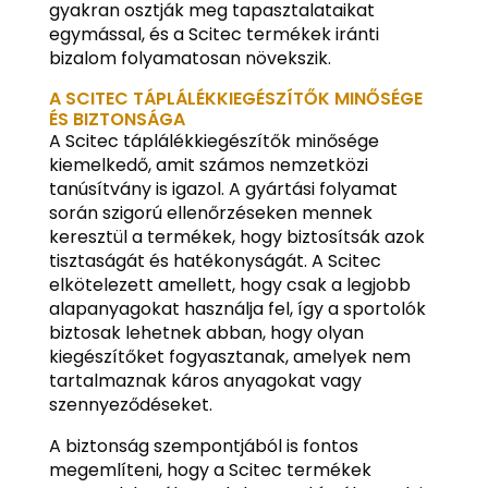
gyakran osztják meg tapasztalataikat
egymással, és a Scitec termékek iránti
bizalom folyamatosan növekszik.
A SCITEC TÁPLÁLÉKKIEGÉSZÍTŐK MINŐSÉGE
ÉS BIZTONSÁGA
A Scitec táplálékkiegészítők minősége
kiemelkedő, amit számos nemzetközi
tanúsítvány is igazol. A gyártási folyamat
során szigorú ellenőrzéseken mennek
keresztül a termékek, hogy biztosítsák azok
tisztaságát és hatékonyságát. A Scitec
elkötelezett amellett, hogy csak a legjobb
alapanyagokat használja fel, így a sportolók
biztosak lehetnek abban, hogy olyan
kiegészítőket fogyasztanak, amelyek nem
tartalmaznak káros anyagokat vagy
szennyeződéseket.
A biztonság szempontjából is fontos
megemlíteni, hogy a Scitec termékek