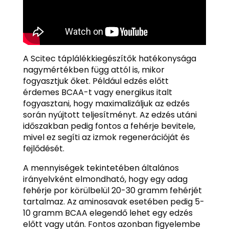
A Scitec táplálékkiegészítők hatékonysága
nagymértékben függ attól is, mikor
fogyasztjuk őket. Például edzés előtt
érdemes BCAA-t vagy energikus italt
fogyasztani, hogy maximalizáljuk az edzés
során nyújtott teljesítményt. Az edzés utáni
időszakban pedig fontos a fehérje bevitele,
mivel ez segíti az izmok regenerációját és
fejlődését.
A mennyiségek tekintetében általános
irányelvként elmondható, hogy egy adag
fehérje por körülbelül 20-30 gramm fehérjét
tartalmaz. Az aminosavak esetében pedig 5-
10 gramm BCAA elegendő lehet egy edzés
előtt vagy után. Fontos azonban figyelembe