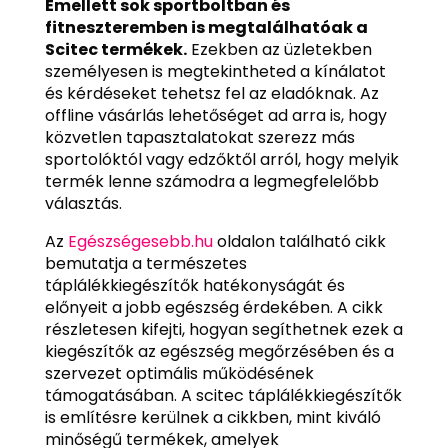
Emellett sok sportboltban és
fitneszteremben is megtalálhatóak a
Scitec termékek.
Ezekben az üzletekben
személyesen is megtekintheted a kínálatot
és kérdéseket tehetsz fel az eladóknak. Az
offline vásárlás lehetőséget ad arra is, hogy
közvetlen tapasztalatokat szerezz más
sportolóktól vagy edzőktől arról, hogy melyik
termék lenne számodra a legmegfelelőbb
választás.
Az
Egészségesebb.hu
oldalon található cikk
bemutatja a természetes
táplálékkiegészítők hatékonyságát és
előnyeit a jobb egészség érdekében. A cikk
részletesen kifejti, hogyan segíthetnek ezek a
kiegészítők az egészség megőrzésében és a
szervezet optimális működésének
támogatásában. A scitec táplálékkiegészítők
is említésre kerülnek a cikkben, mint kiváló
minőségű termékek, amelyek