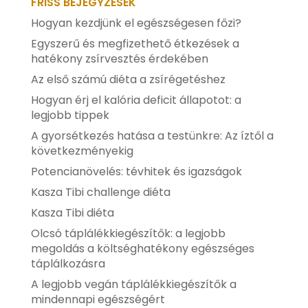
FRISS BEJEGYZÉSEK
Hogyan kezdjünk el egészségesen főzi?
Egyszerű és megfizethető étkezések a
hatékony zsírvesztés érdekében
Az első számú diéta a zsírégetéshez
Hogyan érj el kalória deficit állapotot: a
legjobb tippek
A gyorsétkezés hatása a testünkre: Az íztől a
következményekig
Potencianövelés: tévhitek és igazságok
Kasza Tibi challenge diéta
Kasza Tibi diéta
Olcsó táplálékkiegészítők: a legjobb
megoldás a költséghatékony egészséges
táplálkozásra
A legjobb vegán táplálékkiegészítők a
mindennapi egészségért