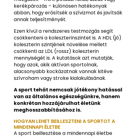
kerékpározás – különösen hatékonyak
abban, hogy erősítsék a szívizmot és javítsák
annak teljesítményét.
Ezen kívül a rendszeres testmozgás segít
csökkenteni a koleszterinszintet is. A HDL (jó)
koleszterin szintjének növelése mellett
csökkenti az LDL (rossz) koleszterin
mennyiségét is. A kutatások azt mutatják,
hogy azok, akik aktívan sportolnak,
alacsonyabb kockázatnak vannak kitéve
szívroham vagy stroke kialakulásának.
A sport tehát nemcsak jótékony hatással
van az általános egészségünkre, hanem
konkrétan hozzájárulhat életünk
meghosszabbításához is.
HOGYAN LEHET BEILLESZTENI A SPORTOT A
MINDENNAPI ÉLETBE
A sport beillesztése a mindennapi életbe