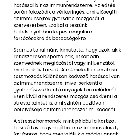
hatással bír az immunrendszerre. Az edzés
során fokozódik a vérkeringés, ami elősegíti
az immunsejtek gyorsabb mozgását a
szervezetben. Ezáltal a testünk
hatékonyabban képes reagálni a
fertőzésekre és betegségekre.
Számos tanulmány kimutatta, hogy azok, akik
rendszeresen sportolnak, ritkábban
szenvednek megfázástól vagy influenzától,
mint inaktív társaik. A mérsékelt intenzitású
testmozgás különösen kedvező hatással van
az immunrendszerre, mivel serkenti a
gyulladáscsökkentő anyagok termelődését.
Ezen kívül a rendszeres mozgás csökkenti a
stressz szintet is, ami szintén pozitívan
befolyásolja az immunrendszer működését.
A stressz hormonok, mint például a kortizol,
hosszú távon gyengíthetik az immunválaszt,
így fontos, hogy megtaláljuk a módját annak