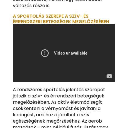
változás része is.
A SPORTOLÁS SZEREPE A SZÍV- ÉS
ÉRRENDSZERI BETEGSÉGEK MEGELŐZÉSÉBEN
A rendszeres sportolás jelentős szerepet
játszik a szív- és érrendszeri betegségek
megelőzésében. Az aktív életmód segít
csökkenteni a vérnyomást és javítani a
keringést, ami hozzájárulhat a szív
egészségének megőrzéséhez. Az aerob
mozgások – mint például futás, úszás vagy