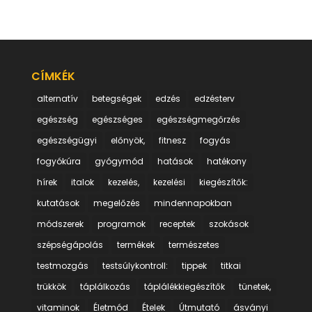
CÍMKÉK
alternatív
betegségek
edzés
edzésterv
egészség
egészséges
egészségmegőrzés
egészségügyi
előnyök,
fitnesz
fogyás
fogyókúra
gyógymód
hatások
hatékony
hírek
italok
kezelés,
kezelési
kiegészítők:
kutatások
megelőzés
mindennapokban
módszerek
programok
receptek
szokások
szépségápolás
termékek
természetes
testmozgás
testsúlykontroll:
tippek
titkai
trükkök
táplálkozás
táplálékkiegészítők
tünetek,
vitaminok
Életmód
Ételek
Útmutató
ásványi