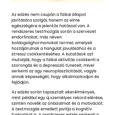
Az edzés nem csupán a fizikai állapot
javítására szolgál, hanem az elme
egészségére is jelentős hatással van. A
rendszeres testmozgás során a szervezet
endorfinokat, más néven
boldogsághormonokat termel, amelyek
hozzájárulnak a hangulat javulásához és a
stressz csökkentéséhez. A kutatások azt
mutatják, hogy a fizikai aktivitás csökkenti a
szorongás és a depresszió tüneteit, mivel
serkenti az agy neuroplaszticitását, vagyis
annak képességét, hogy alkalmazkodjon és
fejlődjön.
Az edzés során tapasztalt sikerélmények,
mint például egy új személyes rekord elérése,
szintén növelik az önbizalmat és a motivációt.
A testmozgás emellett javítja a kognitív
funkciókat is. A rendszeres edzés serkenti a