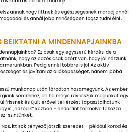
 továbbra is aktívak maradj!
telsz annak,hogy fittnek és egészségesnek maradj annál
 magaddal és annál jobb minőségben fogsz tudni élni .
OS BEIKTATNI A MINDENNAPJAINKBA
ndennapjainkba? Ez csak egy egyszerű kérdés, de a
atnánk, hogy az edzés csak azért van, hogy jól nézzünk
farmerunkban. Pedig ennél többre is jó! Az aktív
észséget és javítani az állóképességet, hanem jobbá
 hosszú munkanap után fáradtan hazamegyünk. Az ember
ergiánk semmihez, de ha mégis rávesszük magunkat egy
ül frissnek és újult erővel teli érzést tapasztalhatunk
 agy is „edződik” közben – endorfint termelve fokozza
sz-szintünket.
s, itt sok tényező játszik szerepet – például korod és