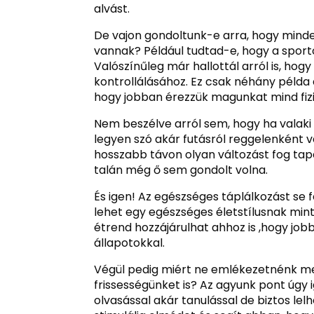
alvást.
De vajon gondoltunk-e arra, hogy minde
vannak? Például tudtad-e, hogy a sporto
Valószínűleg már hallottál arról is, hogy
kontrollálásához. Ez csak néhány példa
hogy jobban érezzük magunkat mind fizika
Nem beszélve arról sem, hogy ha valaki 
legyen szó akár futásról reggelenként 
hosszabb távon olyan változást fog tap
talán még ő sem gondolt volna.
És igen! Az egészséges táplálkozást se f
lehet egy egészséges életstílusnak min
étrend hozzájárulhat ahhoz is ,hogy j
állapotokkal.
Végül pedig miért ne emlékezetnénk meg 
frissességünket is? Az agyunk pont úgy 
olvasással akár tanulással de biztos l