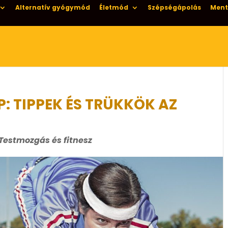
Alternatív gyógymód
Életmód
Szépségápolás
Ment
: TIPPEK ÉS TRÜKKÖK AZ
Testmozgás és fitnesz