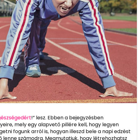
gészségedért
!” lesz. Ebben a bejegyzésben
eire, mely egy alapvető pillére kell, hogy legyen
ni fogunk arról is, hogyan illeszd bele a napi edzést
lő lenne számodra. Megmutatjuk, hogy létrehozhatsz