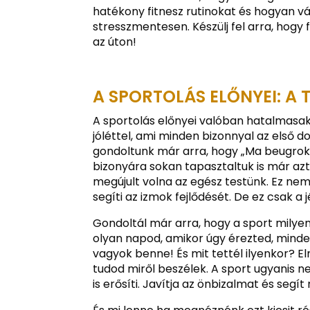
hatékony fitnesz rutinokat és hogyan vá
stresszmentesen. Készülj fel arra, hogy
az úton!
A SPORTOLÁS ELŐNYEI: A T
A sportolás előnyei valóban hatalmasak, 
jóléttel, ami minden bizonnyal az első 
gondoltunk már arra, hogy „Ma beugrok
bizonyára sokan tapasztaltuk is már azt
megújult volna az egész testünk. Ez nem
segíti az izmok fejlődését. De ez csak a
Gondoltál már arra, hogy a sport milyen
olyan napod, amikor úgy érezted, minde
vagyok benne! És mit tettél ilyenkor? El
tudod miről beszélek. A sport ugyanis ne
is erősíti. Javítja az önbizalmat és segí