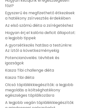
Hogyan kezdjünk el egészségesen
főzi?
Egyszerű és megfizethető étkezések
a hatékony zsírvesztés érdekében
Az első számú diéta a zsírégetéshez
Hogyan érj el kalória deficit állapotot:
a legjobb tippek
A gyorsétkezés hatása a testünkre:
Az íztől a következményekig
Potencianövelés: tévhitek és
igazságok
Kasza Tibi challenge diéta
Kasza Tibi diéta
Olcsó táplálékkiegészítők: a legjobb
megoldás a költséghatékony
egészséges táplálkozásra
A legjobb vegán táplálékkiegészítők
a mindennapi egészségért