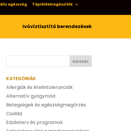
ális egészség
Táplálékkiegészítők
Ivóvíztisztító berendezések
KATEGÓRIÁK
Allergiák és ételintoleranciák
Alternatív gyógymód
Betegségek és egészségmegőrzés
Család
Edzésterv és programok