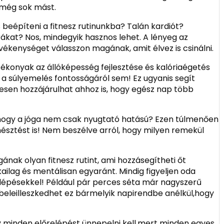
 még sok mást.
beépíteni a fitnesz rutinunkba? Talán kardiót?
ákat? Nos, mindegyik hasznos lehet. A lényeg az
ékenységet válasszon magának, amit élvez is csinálni.
ékonyak az állóképesség fejlesztése és kalóriaégetés
 a súlyemelés fontosságáról sem! Ez ugyanis segít
sen hozzájárulhat ahhoz is, hogy egész nap több
, hogy a jóga nem csak nyugtató hatású? Ezen túlmenően
mésztést is! Nem beszélve arról, hogy milyen remekül
ának olyan fitnesz rutint, ami hozzásegítheti őt
ailag és mentálisan egyaránt. Mindig figyeljen oda
b lépésekkel! Például pár perces séta már nagyszerű
eleilleszkedhet ez bármelyik napirendbe anélkül,hogy
gy minden előrelépést ünnepelni kell,mert minden egyes