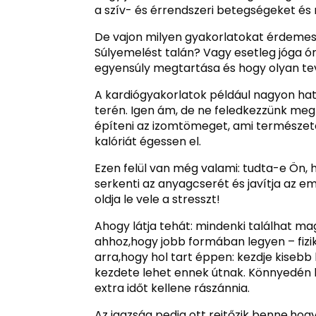
a szív- és érrendszeri betegségeket és
De vajon milyen gyakorlatokat érdemes 
Súlyemelést talán? Vagy esetleg jóga ór
egyensúly megtartása és hogy olyan tev
A kardiógyakorlatok például nagyon hat
terén. Igen ám, de ne feledkezzünk meg
építeni az izomtömeget, ami természete
kalóriát égessen el.
Ezen felül van még valami: tudta-e Ön
serkenti az anyagcserét és javítja az e
oldja le vele a stresszt!
Ahogy látja tehát: mindenki találhat mag
ahhoz,hogy jobb formában legyen – fizik
arra,hogy hol tart éppen: kezdje kiseb
kezdete lehet ennek útnak. Könnyedén b
extra időt kellene rászánnia.
Az igazság pedig ott rejtőzik benne,ho