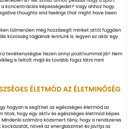
szleteiben is? Mit szólsz ahhoz például hogy a sport
ni a koncentrációs képességedet? Vagy ahhoz hogy
egative thoughts and feelings that might have been
zeken túlmenően még hozzásegít minket attól függően
lis közösség tagjainak lennünk is; legyen ez akár egy
rű tevékenységbe hiszen annyi pozitívummal jár! Nem
kileg is feltölt majd és tovább fogsz látni mint
SZSÉGES ÉLETMÓD AZ ÉLETMINŐSÉG
ogy hogyan is segíthet az egészséges életmód az
m titok, hogy egy aktív és egészséges életmód képes
t. Mindenki számára közismert tény, hogy a rendszeres
ockázatát, növeli az energiaszintet és javítja az