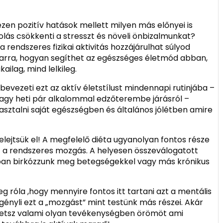
zen pozitív hatások mellett milyen más előnyei is
lás csökkenti a stresszt és növeli önbizalmunkat?
 a rendszeres fizikai aktivitás hozzájárulhat súlyod
 arra, hogyan segíthet az egészséges életmód abban,
ilag, mind lelkileg.
bevezeti ezt az aktív életstílust mindennapi rutinjába –
vagy heti pár alkalommal edzőterembe járásról –
asztalni saját egészségben és általános jólétben amire
elejtsük el! A megfelelő diéta ugyanolyan fontos része
t a rendszeres mozgás. A helyesen összeválogatott
obban birkózzunk meg betegségekkel vagy más krónikus
róla ,hogy mennyire fontos itt tartani azt a mentális
igényli ezt a „mozgást” mint testünk más részei. Akár
elhetsz valami olyan tevékenységben örömöt ami