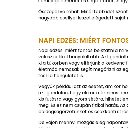
stimulálja elmédet és segít abban ,hogy
Összegezve tehát: Minél több időt szen
nagyobb eséllyel leszel elégedett saját
NAPI EDZÉS: MIÉRT FONT
Napi edzés: miért fontos beiktatni a mi
válasz sokkal bonyolultabb. Azt gondolh
ki a tükörben vagy elférjünk a kedvenc 
életmód nemcsak segít megőrizni az eg
teszi a hangulatot is.
Vegyük például azt az esetet, amikor
azt gondolná, hogy ekkor már nincs en
kis futásra vagy gyors sétára, hihetetlen
meg. És ez nem csupán fizikai hatás. Az
boldogságérzetünket és csökkenti stres
De vajon mennyi mozgás elég naponta? No