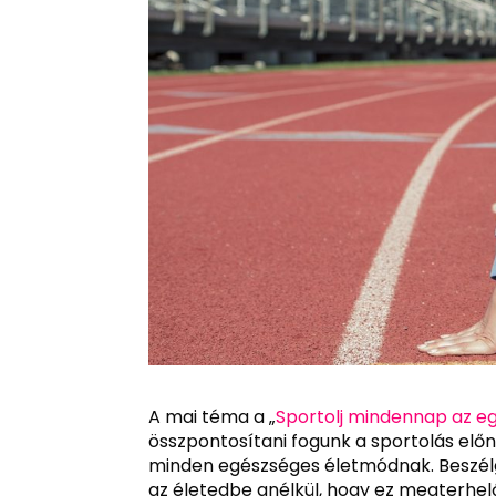
A mai téma a „
Sportolj mindennap az e
összpontosítani fogunk a sportolás előny
minden egészséges életmódnak. Beszélget
az életedbe anélkül, hogy ez megterhe