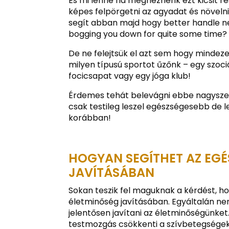
És mi lenne ha megnéznénk ezt kicsit ré
képes felpörgetni az agyadat és növel
segít abban majd hogy better handle n
bogging you down for quite some time?
De ne felejtsük el azt sem hogy minde
milyen típusú sportot űzőnk – egy szociá
focicsapat vagy egy jóga klub!
Érdemes tehát belevágni ebbe nagysze
csak testileg leszel egészségesebb de lel
korábban!
HOGYAN SEGÍTHET AZ EGÉ
JAVÍTÁSÁBAN
Sokan teszik fel maguknak a kérdést, h
életminőség javításában. Egyáltalán ne
jelentősen javítani az életminőségünke
testmozgás csökkenti a szívbetegségek k