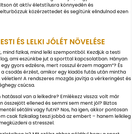
ltson át aktív életstílusra könnyedén és
 felturbózzuk közérzettedet és segítünk elindulnod ezen
ESTI ÉS LELKI JÓLÉT NÖVELÉSE
mind fizikai, mind lelki szempontból. Kezdjük a testi
dolog, ami eszünkbe jut a sporttal kapcsolatban. Hányan
 egy gyors edzésre, mert rosszul érzem magam”? És
 a csodás érzést, amikor egy kiadós futás után mintha
 véletlen! A rendszeres mozgás javítja a vérkeringést és
 jéghegy csúcsa.
 hatással van a lelkedre? Emlékezz vissza: volt már
n összejött ellened és semmi sem ment jól? Biztos
mentél sétálni vagy futni? Nos, ha igen, akkor pontosan
m csak fizikailag teszi jobbá az embert – hanem lelkileg
t megküzdeni a stresszel.