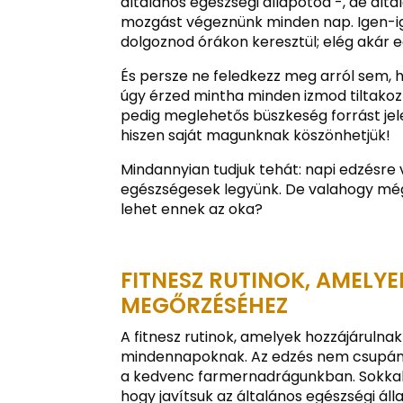
általános egészségi állapotod -, de ált
mozgást végeznünk minden nap. Igen-ig
dolgoznod órákon keresztül; elég akár eg
És persze ne feledkezz meg arról sem, 
úgy érzed mintha minden izmod tiltakozn
pedig meglehetős büszkeség forrást je
hiszen saját magunknak köszönhetjük!
Mindannyian tudjuk tehát: napi edzésre 
egészségesek legyünk. De valahogy még
lehet ennek az oka?
FITNESZ RUTINOK, AMELY
MEGŐRZÉSÉHEZ
A fitnesz rutinok, amelyek hozzájárulna
mindennapoknak. Az edzés nem csupán ar
a kedvenc farmernadrágunkban. Sokkal 
hogy javítsuk az általános egészségi ál