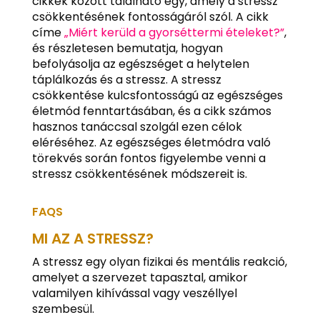
cikkek között található egy, amely a stressz
csökkentésének fontosságáról szól. A cikk
címe
„Miért kerüld a gyorséttermi ételeket?”
,
és részletesen bemutatja, hogyan
befolyásolja az egészséget a helytelen
táplálkozás és a stressz. A stressz
csökkentése kulcsfontosságú az egészséges
életmód fenntartásában, és a cikk számos
hasznos tanáccsal szolgál ezen célok
eléréséhez. Az egészséges életmódra való
törekvés során fontos figyelembe venni a
stressz csökkentésének módszereit is.
FAQS
MI AZ A STRESSZ?
A stressz egy olyan fizikai és mentális reakció,
amelyet a szervezet tapasztal, amikor
valamilyen kihívással vagy veszéllyel
szembesül.