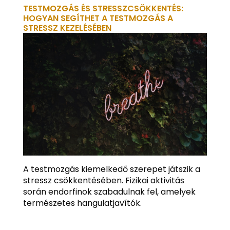
TESTMOZGÁS ÉS STRESSZCSÖKKENTÉS:
HOGYAN SEGÍTHET A TESTMOZGÁS A
STRESSZ KEZELÉSÉBEN
A testmozgás kiemelkedő szerepet játszik a
stressz csökkentésében. Fizikai aktivitás
során endorfinok szabadulnak fel, amelyek
természetes hangulatjavítók.