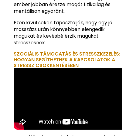
ember jobban érezze magát fizikailag és
mentálisan egyaránt.
Ezen kívül sokan tapasztalják, hogy egy jó
masszázs után könnyebben elengedik
magukat és kevésbé érzik magukat
stresszesnek.
SZOCIÁLIS TÁMOGATÁS ÉS STRESSZKEZELÉS:
HOGYAN SEGÍTHETNEK A KAPCSOLATOK A
STRESSZ CSÖKKENTÉSÉBEN