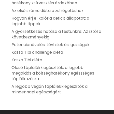
hatékony zsírvesztés érdekében
Az első számú diéta a zsírégetéshez
Hogyan érj el kalória deficit állapotot: a
legjobb tippek
A gyorsétkezés hatása a testünkre: Az íztől a
következményekig
Potencianövelés: tévhitek és igazságok
Kasza Tibi challenge diéta
Kasza Tibi diéta
Olcsó táplálékkiegészítők: a legjobb
megoldás a költséghatékony egészséges
táplálkozásra
A legjobb vegán táplálékkiegészítők a
mindennapi egészségért