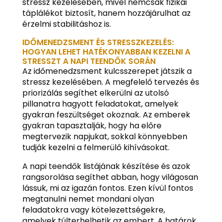
stressz kezelésében, mivel nemcsak fizikai
táplálékot biztosít, hanem hozzájárulhat az
érzelmi stabilitáshoz is.
IDŐMENEDZSMENT ÉS STRESSZKEZELÉS:
HOGYAN LEHET HATÉKONYABBAN KEZELNI A
STRESSZT A NAPI TEENDŐK SORÁN
Az időmenedzsment kulcsszerepet játszik a
stressz kezelésében. A megfelelő tervezés és
priorizálás segíthet elkerülni az utolsó
pillanatra hagyott feladatokat, amelyek
gyakran feszültséget okoznak. Az emberek
gyakran tapasztalják, hogy ha előre
megtervezik napjukat, sokkal könnyebben
tudják kezelni a felmerülő kihívásokat.
A napi teendők listájának készítése és azok
rangsorolása segíthet abban, hogy világosan
lássuk, mi az igazán fontos. Ezen kívül fontos
megtanulni nemet mondani olyan
feladatokra vagy kötelezettségekre,
amelyek túlterhelhetik az embert. A határok