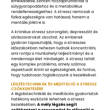
emelkedése, szintén hozzájárulhatnak a
súlygyarapodáshoz és a metabolikus
rendellenességekhez. A stressz nemcsak a
fizikai egészségre van hatással, hanem a
mentális jólétre is.
A krónikus stressz szorongást, depressziót és
alvászavarokat okozhat. Az emberek
gyakran tapasztalják, hogy a stresszes
időszakokban nehezen tudnak koncentrálni,
ami rontja a munkahelyi teljesítményt és a
mindennapi élet minőségét. A stressz tehát
egy komplex probléma, amely számos
aspektusát érinti az egészségnek, és fontos,
hogy tudatosan foglalkozzunk a kezelésével.
LÉGZÉSTECHNIKÁK ÉS MEDITÁCIÓ A STRESSZ
CSÖKKENTÉSÉRE
A légzéstechnikák és meditációs gyakorlatok
hatékony eszközök lehetnek a stressz
kezelésében.
A mély légzés segít
csökkenteni a szorongást és elősegíti a