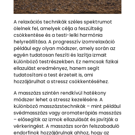
A relaxációs technikák széles spektrumot
ölelnek fel, amelyek célja a feszültség
csökkentése és a testi-lelki harmónia
helyreállítása. A progresszív izomrelaxáció
például egy olyan módszer, amely során az
egyén tudatosan feszíti és lazítja izmait
különböző testrészekben. Ez nemcsak fizikai
ellazulást eredményez, hanem segít
tudatosítani a test érzeteit is, ami
hozzájárulhat a stressz csökkentéséhez.
A masszázs szintén rendkívül hatékony
módszer lehet a stressz kezelésére. A
különböző masszázstechnikák – mint például
svédmasszázs vagy aromaterápiás masszázs
– elősegítik az izmok ellazulását és javítják a
vérkeringést. A masszázs során felszabaduló
endorfinok hozzájárulnak ahhoz, hogy az