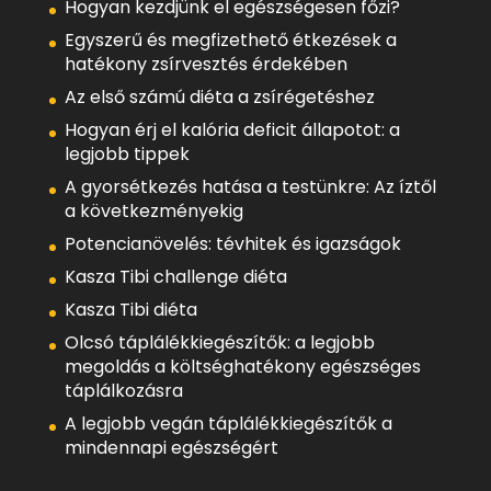
Hogyan kezdjünk el egészségesen főzi?
Egyszerű és megfizethető étkezések a
hatékony zsírvesztés érdekében
Az első számú diéta a zsírégetéshez
Hogyan érj el kalória deficit állapotot: a
legjobb tippek
A gyorsétkezés hatása a testünkre: Az íztől
a következményekig
Potencianövelés: tévhitek és igazságok
Kasza Tibi challenge diéta
Kasza Tibi diéta
Olcsó táplálékkiegészítők: a legjobb
megoldás a költséghatékony egészséges
táplálkozásra
A legjobb vegán táplálékkiegészítők a
mindennapi egészségért