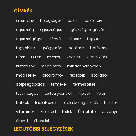
CÍMKÉK
alternatív
betegségek
edzés
edzésterv
egészség
egészséges
egészségmegőrzés
egészségügyi
előnyök,
fitnesz
fogyás
fogyókúra
gyógymód
hatások
hatékony
hírek
italok
kezelés,
kezelési
kiegészítők:
kutatások
megelőzés
mindennapokban
módszerek
programok
receptek
szokások
szépségápolás
termékek
természetes
testmozgás
testsúlykontroll:
tippek
titkai
trükkök
táplálkozás
táplálékkiegészítők
tünetek,
vitaminok
Életmód
Ételek
Útmutató
ásványi
étrend
étrendek
LEGUTÓBBI BEJEGYZÉSEK