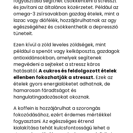
fogyasztása segíthet csökkenteni a stresszt
és javítani az általános közérzetet. Például az
omega-3 zsírsavakban gazdag ételek, mint a
lazac vagy diófélék, hozzájárulhatnak az agy
egészségéhez és csökkenthetik a depresszió
tüneteit.
Ezen kívül a zöld leveles zöldségek, mint
például a spenót vagy kelkáposzta, gazdagok
antioxidánsokban, amelyek segítenek
megvédeni a sejteket a stressz káros
hatásaitól.
A cukros és feldolgozott ételek
ellenben fokozhatják a stresszt.
Ezek az
ételek gyors energialöketet adhatnak, de
hamarosan fáradtságot és
hangulatingadozásokat okoznak.
A koffein is hozzájárulhat a szorongás
fokozódásához, ezért érdemes mértékkel
fogyasztani. Az egészséges étrend
kialakítása tehát kulcsfontosságú lehet a