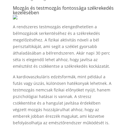
Mozgás és testmozgás fontossága székrekedés
kezelésében
A rendszeres testmozgás elengedhetetlen a
bélmozgások serkentéséhez és a székrekedés
megelőzéséhez. A fizikai aktivitás növeli a bél
perisztaltikáját, ami segít a széklet gyorsabb
áthaladásában a bélrendszeren. Akár napi 30 perc
séta is elegendő lehet ahhoz, hogy javítsa az
emésztést és csökkentse a székrekedés kockázatát.
A kardiovaszkuláris edzésformák, mint például a
futás vagy úszás, különösen hatékonyak lehetnek. A
testmozgás nemcsak fizikai előnyöket nyújt, hanem
pszichológiai hatásai is vannak. A stressz
csökkentése és a hangulat javítása érdekében
végzett mozgás hozzájárulhat ahhoz, hogy az
emberek jobban érezzék magukat, ami közvetve
befolyásolhatja az emésztőrendszer működését is.