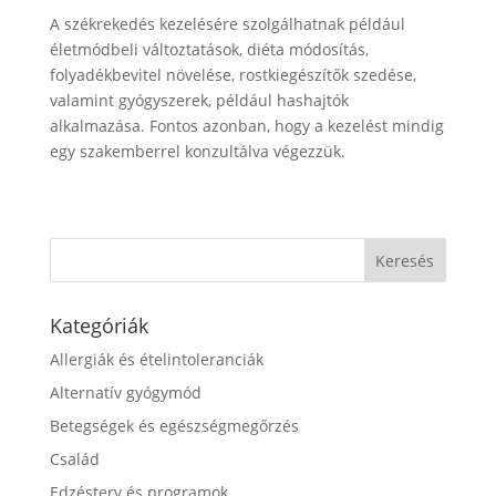
A székrekedés kezelésére szolgálhatnak például
életmódbeli változtatások, diéta módosítás,
folyadékbevitel növelése, rostkiegészítők szedése,
valamint gyógyszerek, például hashajtók
alkalmazása. Fontos azonban, hogy a kezelést mindig
egy szakemberrel konzultálva végezzük.
Kategóriák
Allergiák és ételintoleranciák
Alternatív gyógymód
Betegségek és egészségmegőrzés
Család
Edzésterv és programok