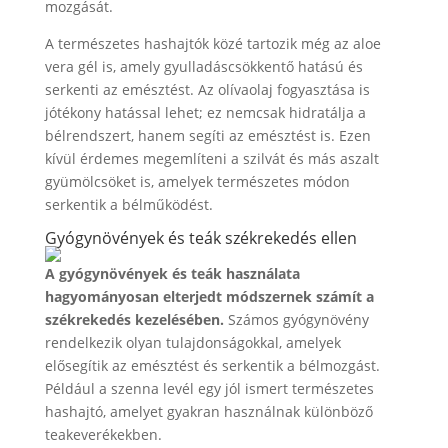
mozgását.
A természetes hashajtók közé tartozik még az aloe
vera gél is, amely gyulladáscsökkentő hatású és
serkenti az emésztést. Az olívaolaj fogyasztása is
jótékony hatással lehet; ez nemcsak hidratálja a
bélrendszert, hanem segíti az emésztést is. Ezen
kívül érdemes megemlíteni a szilvát és más aszalt
gyümölcsöket is, amelyek természetes módon
serkentik a bélműködést.
Gyógynövények és teák székrekedés ellen
A gyógynövények és teák használata
hagyományosan elterjedt módszernek számít a
székrekedés kezelésében.
Számos gyógynövény
rendelkezik olyan tulajdonságokkal, amelyek
elősegítik az emésztést és serkentik a bélmozgást.
Például a szenna levél egy jól ismert természetes
hashajtó, amelyet gyakran használnak különböző
teakeverékekben.