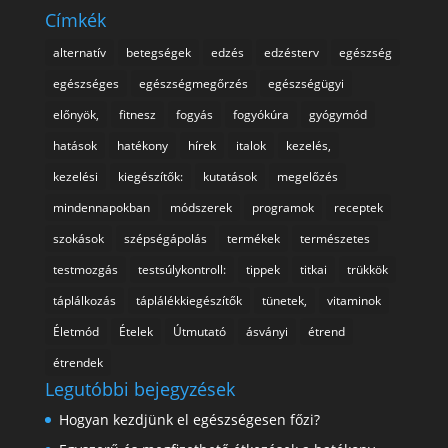
Címkék
alternatív
betegségek
edzés
edzésterv
egészség
egészséges
egészségmegőrzés
egészségügyi
előnyök,
fitnesz
fogyás
fogyókúra
gyógymód
hatások
hatékony
hírek
italok
kezelés,
kezelési
kiegészítők:
kutatások
megelőzés
mindennapokban
módszerek
programok
receptek
szokások
szépségápolás
termékek
természetes
testmozgás
testsúlykontroll:
tippek
titkai
trükkök
táplálkozás
táplálékkiegészítők
tünetek,
vitaminok
Életmód
Ételek
Útmutató
ásványi
étrend
étrendek
Legutóbbi bejegyzések
Hogyan kezdjünk el egészségesen főzi?