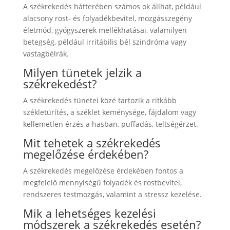
A székrekedés hátterében számos ok állhat, például
alacsony rost- és folyadékbevitel, mozgásszegény
életmód, gyógyszerek mellékhatásai, valamilyen
betegség, például irritábilis bél szindróma vagy
vastagbélrák.
Milyen tünetek jelzik a
székrekedést?
A székrekedés tünetei közé tartozik a ritkább
székletürítés, a széklet keménysége, fájdalom vagy
kellemetlen érzés a hasban, puffadás, teltségérzet.
Mit tehetek a székrekedés
megelőzése érdekében?
A székrekedés megelőzése érdekében fontos a
megfelelő mennyiségű folyadék és rostbevitel,
rendszeres testmozgás, valamint a stressz kezelése.
Mik a lehetséges kezelési
módszerek a székrekedés esetén?