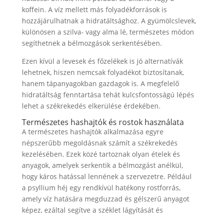
koffein. A víz mellett más folyadékforrások is
hozzájárulhatnak a hidratáltsághoz. A gyümölcslevek,
különösen a szilva- vagy alma lé, természetes módon
segíthetnek a bélmozgások serkentésében.
Ezen kívül a levesek és főzelékek is jó alternatívák
lehetnek, hiszen nemcsak folyadékot biztosítanak,
hanem tápanyagokban gazdagok is. A megfelelő
hidratáltság fenntartása tehát kulcsfontosságú lépés
lehet a székrekedés elkerülése érdekében.
Természetes hashajtók és rostok használata
A természetes hashajtók alkalmazása egyre
népszerűbb megoldásnak számít a székrekedés
kezelésében. Ezek közé tartoznak olyan ételek és
anyagok, amelyek serkentik a bélmozgást anélkül,
hogy káros hatással lennének a szervezetre. Például
a psyllium héj egy rendkívül hatékony rostforrás,
amely víz hatására megduzzad és gélszerű anyagot
képez, ezáltal segítve a széklet lágyítását és