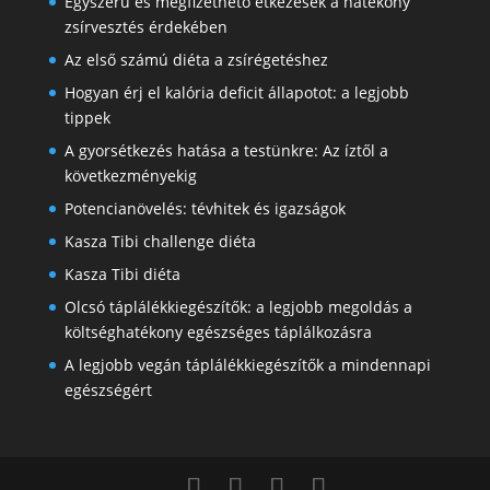
Egyszerű és megfizethető étkezések a hatékony
zsírvesztés érdekében
Az első számú diéta a zsírégetéshez
Hogyan érj el kalória deficit állapotot: a legjobb
tippek
A gyorsétkezés hatása a testünkre: Az íztől a
következményekig
Potencianövelés: tévhitek és igazságok
Kasza Tibi challenge diéta
Kasza Tibi diéta
Olcsó táplálékkiegészítők: a legjobb megoldás a
költséghatékony egészséges táplálkozásra
A legjobb vegán táplálékkiegészítők a mindennapi
egészségért