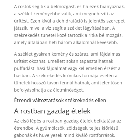
A rostok segítik a bélmozgást, és ha ezek hiányoznak,
a széklet keményebbé válik, ami megnehezíti az
ürítést. Ezen kívül a dehidratáció is jelentős szerepet
játszik, mivel a víz segít a széklet lágyításában. A
székrekedés tünetei közé tartozik a ritka bélmozgás,
amely általában heti három alkalomnál kevesebb.
A széklet gyakran kemény és száraz, ami fájdalmas
ürítést okozhat. Emellett sokan tapasztalhatnak
puffadást, hasi fájdalmat vagy kellemetlen érzést a
hasban. A székrekedés krónikus formája esetén a
tünetek hosszú távon fennállhatnak, ami jelentősen
befolyásolhatja az életminőséget.
Étrendi változtatások székrekedés ellen
A rostban gazdag ételek
Az első lépés a rostban gazdag ételek beiktatása az
étrendbe. A gyümölcsök, zöldségek, teljes kiőrlésű
gabonák és hüvelyesek mind kiváló rostforrások.