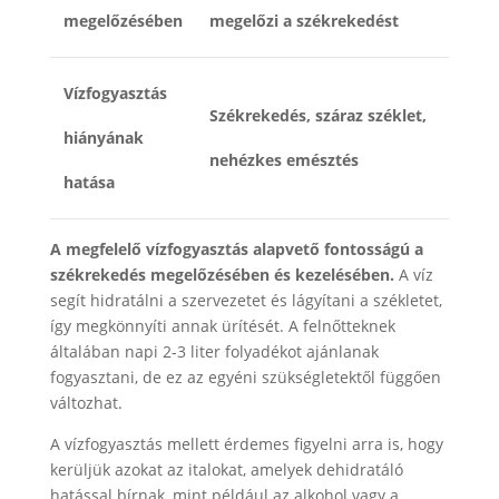
megelőzésében
megelőzi a székrekedést
Vízfogyasztás
Székrekedés, száraz széklet,
hiányának
nehézkes emésztés
hatása
A megfelelő vízfogyasztás alapvető fontosságú a
székrekedés megelőzésében és kezelésében.
A víz
segít hidratálni a szervezetet és lágyítani a székletet,
így megkönnyíti annak ürítését. A felnőtteknek
általában napi 2-3 liter folyadékot ajánlanak
fogyasztani, de ez az egyéni szükségletektől függően
változhat.
A vízfogyasztás mellett érdemes figyelni arra is, hogy
kerüljük azokat az italokat, amelyek dehidratáló
hatással bírnak, mint például az alkohol vagy a