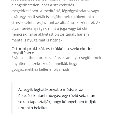
elengedhetetlen lehet a székrekedés
megelőzésében. A meditáció, légzőgyakorlatok vagy
akár egyszerű séták is segíthetnek csökkenteni a
stressz szintet és javítani az általános közérzetet. Az
olyan tevékenységek, mint a jóga vagy tai chi
nemcsak fizikai aktivitást biztosítanak, hanem
mentális nyugalmat is hoznak.
Otthoni praktikák és trükkök a székrekedés
enyhítésére
Számos otthoni praktika létezik, amelyek segíthetnek
enyhíteni a székrekedést anélkül, hogy
gyógyszerekhez kellene folyamodni.
Az egyik leghatékonyabb módszer az
étkezések utáni mozgás; egy rövid séta után
sokan tapasztalják, hogy könnyebben tudják
üríteni a beleiket.