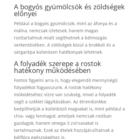
A bogyós gyümölcsök és zöldségek
előnyei
Például a bogyós gyümölcsök, mint az áfonya és a
málna, nemcsak ízletesek, hanem magas
rosttartalmuk miatt segíthetnek a bélmozgás
serkentésében. A zöldségek közül a brokkoli és a
sárgarépa különösen hatékonyak lehetnek.
A folyadék szerepe a rostok
hatékony működésében
Fontos figyelni arra is, hogy elegendő mennyiségű
folyadékot fogyasszunk. A rostok hatékony
működéséhez vízre van szükség, mivel a folyadék
segít a széklet lágyításában. Az étrendünkbe
beépíthetjük a különböző magvakat is, mint például a
chia- vagy lenmagot, amelyek nemcsak rostban
gazdagok, hanem omega-3 zsírsavakat is
tartalmaznak. Ezek az ételek hozzájárulhatnak a
bélflóra egészségéhez is.