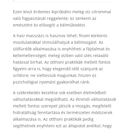
Ezen kívül érdemes kipróbálni meleg víz citrommal
való fogyasztását reggelente; ez serkenti az
emésztést és elősegíti a bélműködést.
A hasi masszázs is hasznos lehet; finom körkörös
mozdulatokkal stimulálhatjuk a bélmozgást. Az
ülőfürdők alkalmazása is enyhítheti a fájdalmat és
kellemetlenséget; meleg vízben való ülés relaxáló
hatással bírhat. Az otthoni praktikák mellett fontos
figyelni arra is, hogy elegendő időt szánjunk az
ürítésre; ne siettessük magunkat, hiszen ez
pszichológiai nyomást gyakorolhat ránk.
A székrekedés kezelése sok esetben életmódbeli
változtatásokkal megoldható. Az étrendi változtatások
mellett fontos szerepet játszik a mozgás, megfelelő
hidratáltság fenntartása és természetes módszerek
alkalmazása is. Az otthoni praktikák pedig
segíthetnek enyhíteni ezt az állapotot anélkül, hogy