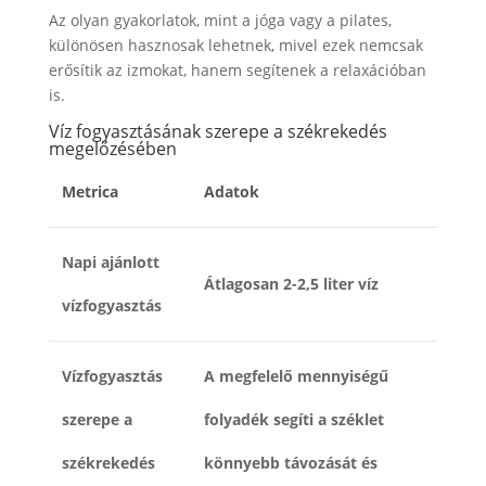
Az olyan gyakorlatok, mint a jóga vagy a pilates,
különösen hasznosak lehetnek, mivel ezek nemcsak
erősítik az izmokat, hanem segítenek a relaxációban
is.
Víz fogyasztásának szerepe a székrekedés
megelőzésében
Metrica
Adatok
Napi ajánlott
Átlagosan 2-2,5 liter víz
vízfogyasztás
Vízfogyasztás
A megfelelő mennyiségű
szerepe a
folyadék segíti a széklet
székrekedés
könnyebb távozását és