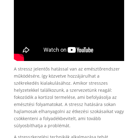
A stressz jelentős hatással van az emésztőrendszer
működésére, így közvetve hozzájárulhat a
székrekedés kialakulásához. Amikor stresszes
helyzetekkel találkozunk, a szervezetünk reagál:
fokozódik a kortizol termelése, ami befolyásolja az
emésztési folyamatokat. A stressz hatására sokan
hajlamosak elhanyagolni az étkezési szokásaikat vagy
csökkenteni a folyadékbevitelt, ami tovább
súlyosbíthatja a problémát.
A stresszkezelési technikák alkalmazása tehát