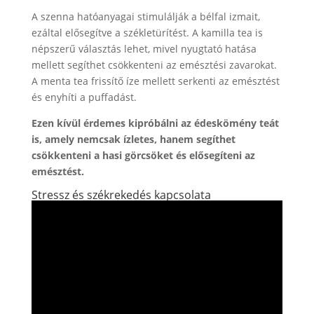
A szenna hatóanyagai stimulálják a bélfal izmait,
ezáltal elősegítve a székletürítést. A kamilla tea is
népszerű választás lehet, mivel nyugtató hatása
mellett segíthet csökkenteni az emésztési zavarokat.
A menta tea frissítő íze mellett serkenti az emésztést
és enyhíti a puffadást.
Ezen kívül érdemes kipróbálni az édeskömény teát
is, amely nemcsak ízletes, hanem segíthet
csökkenteni a hasi görcsöket és elősegíteni az
emésztést.
Stressz és székrekedés kapcsolata