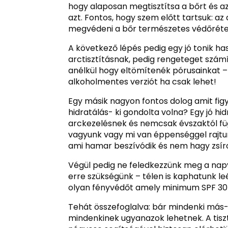
hogy alaposan megtisztítsa a bőrt és az
azt. Fontos, hogy szem előtt tartsuk: az
megvédeni a bőr természetes védőréte
A következő lépés pedig egy jó tonik hasz
arctisztításnak, pedig rengeteget számí
anélkül hogy eltömítenék pórusainkat – 
alkoholmentes verziót ha csak lehet!
Egy másik nagyon fontos dolog amit fi
hidratálás- ki gondolta volna? Egy jó h
arckezelésnek és nemcsak évszaktól füg
vagyunk vagy mi van éppenséggel rajtun
ami hamar beszívódik és nem hagy zsír
Végül pedig ne feledkezzünk meg a nap
erre szükségünk – télen is kaphatunk l
olyan fényvédőt amely minimum SPF 30-
Tehát összefoglalva: bár mindenki más-
mindenkinek ugyanazok lehetnek. A tiszt