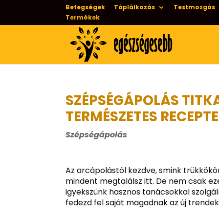
Betegségek
Táplálkozás
Testmozgás
Termékek
SZÉPSÉGÁPOLÁS TITKA
TERMÉSZETES RECEPT
Szépségápolás
Az arcápolástól kezdve, smink trükkökön 
mindent megtalálsz itt. De nem csak ez
igyekszünk hasznos tanácsokkal szolgáln
fedezd fel saját magadnak az új trendek