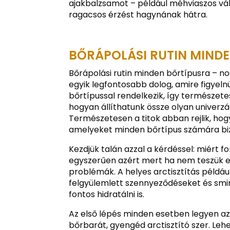
ajakbalzsamot – például méhviaszos vált
ragacsos érzést hagynának hátra.
BŐRÁPOLÁSI RUTIN MIND
Bőrápolási rutin minden bőrtípusra – n
egyik legfontosabb dolog, amire figyeln
bőrtípussal rendelkezik, így természete
hogyan állíthatunk össze olyan univerz
Természetesen a titok abban rejlik, ho
amelyeket minden bőrtípus számára bi
Kezdjük talán azzal a kérdéssel: miért 
egyszerűen azért mert ha nem teszük 
problémák. A helyes arctisztítás péld
felgyülemlett szennyeződéseket és smin
fontos hidratálni is.
Az első lépés minden esetben legyen az
bőrbarát, gyengéd arctisztító szer. Leh