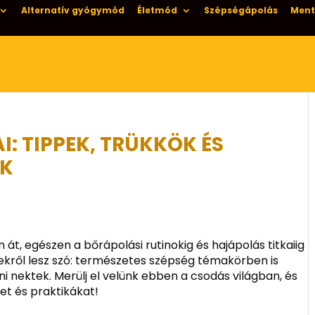
Alternatív gyógymód
Életmód
Szépségápolás
Ment
I: TIPPEK, TRÜKKÖK ÉS
EK
át, egészen a bőrápolási rutinokig és hajápolás titkaiig
ekről lesz szó: természetes szépség témakörben is
i nektek. Merülj el velünk ebben a csodás világban, és
et és praktikákat!