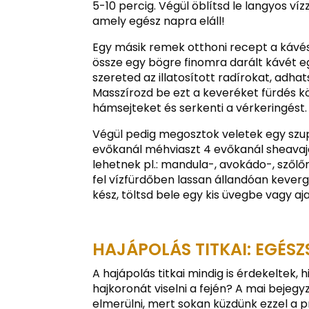
5-10 percig. Végül öblítsd le langyos vízz
amely egész napra eláll!
Egy másik remek otthoni recept a kávés 
össze egy bögre finomra darált kávét egy 
szereted az illatosított radírokat, adha
Masszírozd be ezt a keveréket fürdés kö
hámsejteket és serkenti a vérkeringést.
Végül pedig megosztok veletek egy szup
evőkanál méhviaszt 4 evőkanál sheavajas 
lehetnek pl.: mandula-, avokádo-, szől
fel vízfürdőben lassan állandóan kever
kész, töltsd bele egy kis üvegbe vagy
HAJÁPOLÁS TITKAI: EGÉS
A hajápolás titkai mindig is érdekeltek,
hajkoronát viselni a fején? A mai bejeg
elmerülni, mert sokan küzdünk ezzel a 