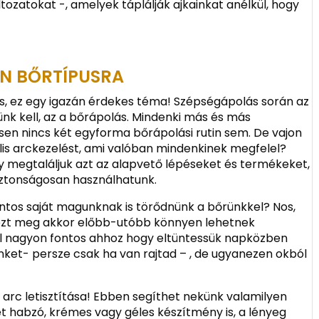
ozatokat -, amelyek táplálják ajkainkat anélkül, hogy
EN BŐRTÍPUSRA
os, ez egy igazán érdekes téma! Szépségápolás során az
ünk kell, az a bőrápolás. Mindenki más és más
sen nincs két egyforma bőrápolási rutin sem. De vajon
ális arckezelést, ami valóban mindenkinek megfelel?
gy megtaláljuk azt az alapvető lépéseket és termékeket,
ztonságosan használhatunk.
fontos saját magunknak is törődnünk a bőrünkkel? Nos,
ezt meg akkor előbb-utóbb könnyen lehetnek
ául nagyon fontos ahhoz hogy eltüntessük napközben
ket- persze csak ha van rajtad – , de ugyanezen okból
 arc letisztítása! Ebben segíthet nekünk valamilyen
et habzó, krémes vagy géles készítmény is, a lényeg