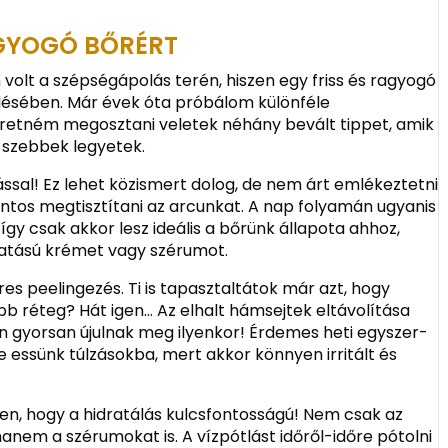
AGYOGÓ BŐRÉRT
volt a szépségápolás terén, hiszen egy friss és ragyogó
lésében. Már évek óta próbálom különféle
zeretném megosztani veletek néhány bevált tippet, amik
 szebbek legyetek.
tással! Ez lehet közismert dolog, de nem árt emlékeztetni
ontos megtisztítani az arcunkat. A nap folyamán ugyanis
így csak akkor lesz ideális a bőrünk állapota ahhoz,
hatású krémet vagy szérumot.
s peelingezés. Ti is tapasztaltátok már azt, hogy
bb réteg? Hát igen… Az elhalt hámsejtek eltávolítása
n gyorsan újulnak meg ilyenkor! Érdemes heti egyszer-
e essünk túlzásokba, mert akkor könnyen irritált és
n, hogy a hidratálás kulcsfontosságú! Nem csak az
nem a szérumokat is. A vízpótlást időről-időre pótolni