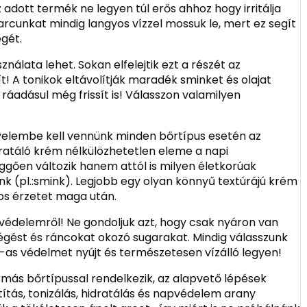
 adott termék ne legyen túl erős ahhoz hogy irritálja
 arcunkat mindig langyos vízzel mossuk le, mert ez segít
gét.
nálata lehet. Sokan elfelejtik ezt a részét az
t! A tonikok eltávolítják maradék sminket és olajat
ráadásul még frissít is! Válasszon valamilyen
gyelembe kell vennünk minden bőrtípus esetén az
idratáló krém nélkülözhetetlen eleme a napi
gően változik hanem attól is milyen életkorúak
k (pl.:smink). Legjobb egy olyan könnyű textúrájú krém
os érzetet maga után.
védelemről! Ne gondoljuk azt, hogy csak nyáron van
eégést és ráncokat okozó sugarakat. Mindig válasszunk
as védelmet nyújt és természetesen vízálló legyen!
más bőrtípussal rendelkezik, az alapvető lépések
ítás, tonizálás, hidratálás és napvédelem arany