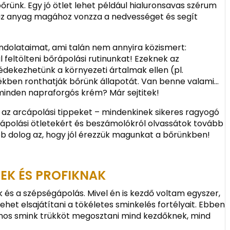
rünk. Egy jó ötlet lehet például hialuronsavas szérum
 az anyag magához vonzza a nedvességet és segít
ndolataimat, ami talán nem annyira közismert:
 feltölteni bőrápolási rutinunkat! Ezeknek az
dekezhetünk a környezeti ártalmak ellen (pl.
kben ronthatják bőrünk állapotát. Van benne valami…
 minden napraforgós krém? Már sejtitek!
az arcápolási tippeket – mindenkinek sikeres ragyogó
ápolási ötletekért és beszámolókról olvassátok tovább
abb dolog az, hogy jól érezzük magunkat a bőrünkben!
EK ÉS PROFIKNAK
 és a szépségápolás. Mivel én is kezdő voltam egyszer,
het elsajátítani a tökéletes sminkelés fortélyait. Ebben
nos smink trükköt megosztani mind kezdőknek, mind