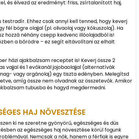
el, és élvezd az eredményt: friss, zsírtalanított haj,
testradír. Ehhez csak annyi kell tenned, hogy keverj
fél bögre olajjal (pl. olivaolaj vagy kókuszolaj). Ha
tsz hozzá néhány csepp kedvenc illóolajadból is!
zben a bőrödre – ez segít eltávolítani az elhalt
er házi ajakbalzsam receptet is! Keverj össze 2
vajjal és 1 evőkanál jojobaolajjal (alternatívák
őmag- vagy argánolaj) egy tiszta edényben. Melegítsd
getve, amíg össze nem olvadnak az összetevők. Amikor
 ajakbalzsam tubusba és hagyd megdermedni.
ZSÉGES HAJ NÖVESZTÉSE
 hiszen ki ne szeretne gyönyörű, egészséges és dús
yzésben az egészséges haj növesztése körül fogunk
problémával. Nemcsak a nők, hanem a férfiak is egyre