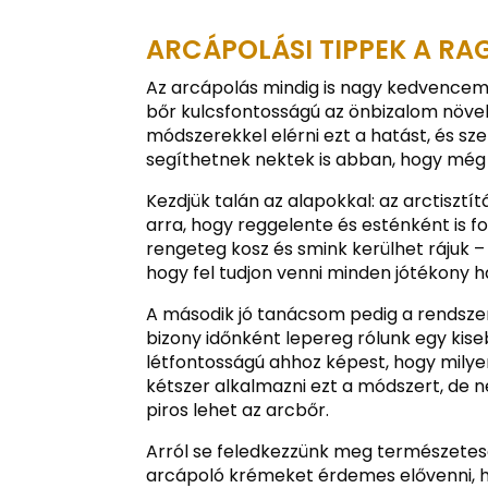
ARCÁPOLÁSI TIPPEK A R
Az arcápolás mindig is nagy kedvencem 
bőr kulcsfontosságú az önbizalom növe
módszerekkel elérni ezt a hatást, és s
segíthetnek nektek is abban, hogy még
Kezdjük talán az alapokkal: az arctisztí
arra, hogy reggelente és esténként is f
rengeteg kosz és smink kerülhet rájuk – 
hogy fel tudjon venni minden jótékony 
A második jó tanácsom pedig a rendszere
bizony időnként lepereg rólunk egy kise
létfontosságú ahhoz képest, hogy milye
kétszer alkalmazni ezt a módszert, de n
piros lehet az arcbőr.
Arról se feledkezzünk meg természetese
arcápoló krémeket érdemes elővenni, ha