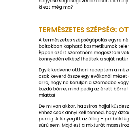
négyese segítségével biztosan elérhetjü
ki ezt még ma?
TERMÉSZETES SZÉPSÉG: O
A természetes szépségápolás egyre nép
boltokban kapható kozmetikumok tele 
Éppen ezért szeretném megosztani vele
könnyedén elkészíthetitek a saját natú
Egyik kedvenc otthoni receptem a méze
csak keverd össze egy evőkanál mézet e
arra, hogy ne kerüljön a szemedbe vagy 
küzdő bőrre, mind pedig az érett bőrre
miatta!
De mi van akkor, ha zsíros hajjal küzde
Ehhez csak annyi kell tenned, hogy ázt
percig. A lényeg itt az állag – próbáld úg
sűrű sem. Majd ezt a mixturát masszíroz