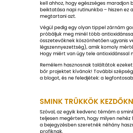
kell ahhoz, hogy egészséges maradjon bő
beiktatása napi rutinunkba – hiszen ez
megtartani azt.
Végül pedig egy olyan tippel zárnám go
próbáljuk meg minél több antioxidánssal
összetevőknek köszönhetően ugyanis vé
légszennyezettség), amik komoly mérté
Hogy miért van úgy tele antioxidánssal
Remélem hasznosnak találtátok ezeket 
bőr projektet kívánok! További szépség
a blogot, és ne feledjétek: a legfontos
SMINK TRÜKKÖK KEZDŐKN
Szóval, az egyik kedvenc témám a smink
teljesen megértem, hogy milyen nehéz le
a bejegyzésben szeretnék néhány hasz
profiknak.