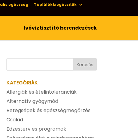
ális egészség
Táplálékkiegészítők
Ivóvíztisztító berendezések
KATEGÓRIÁK
Allergiák és ételintoleranciák
Alternatív gyógymód
Betegségek és egészségmegőrzés
Család
Edzésterv és programok