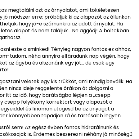
ntos megtalálni azt az árnyalatot, ami tökéletesen
 jó módszer erre: próbáljuk ki az alapozót az állunkon
hetjük, hogy jó-e számunkra az adott árnyalat. Ha
etes alapot és nem találjuk… Ne aggódj! A boltokban
gathatsz.
mosni este a sminked! Tényleg nagyon fontos ez ahhoz,
om-tudom, néha annyira elfáradunk nap végén, hogy
t az ágyba és alszanánk egy jót… de csak egy
rte!
sztani veletek egy kis trükköt, ami mindig beválik. Ha
en nincs ideje reggelente órákon át dolgozni a
r itt az idő, hogy barátságba lépjen a „csepp
gy csepp folyékony korrektort vagy alapozót a
jjbegyeiddel és finoman ütögesd be az anyagot a
úder könnyebben tapadjon rá és tartósabb legyen.
sról sem! Az egész évben fontos hidratálnunk és
s csókosajak is. Érdemes beszerezni néhány jó minőségű