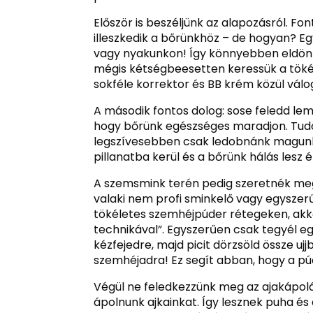
Először is beszéljünk az alapozásról. Fo
illeszkedik a bőrünkhöz – de hogyan? Egy
vagy nyakunkon! Így könnyebben eldönt
mégis kétségbeesetten keressük a tökél
sokféle korrektor és BB krém közül válo
A második fontos dolog: sose feledd le
hogy bőrünk egészséges maradjon. Tud
legszívesebben csak ledobnánk magunka
pillanatba kerül és a bőrünk hálás lesz é
A szemsmink terén pedig szeretnék mego
valaki nem profi sminkelő vagy egyszerű
tökéletes szemhéjpúder rétegeken, akko
technikával”. Egyszerűen csak tegyél e
kézfejedre, majd picit dörzsöld össze u
szemhéjadra! Ez segít abban, hogy a p
Végül ne feledkezzünk meg az ajakápolá
ápolnunk ajkainkat. Így lesznek puha é