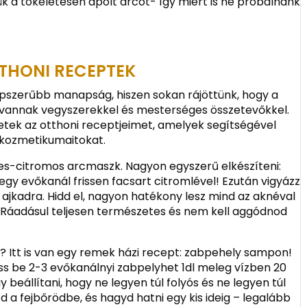
k a tökéletesen ápolt arcot- így miért is ne próbálnánk
TTHONI RECEPTEK
szerűbb manapság, hiszen sokan rájöttünk, hogy a
vannak vegyszerekkel és mesterséges összetevőkkel.
tek az otthoni receptjeimet, amelyek segítségével
rkozmetikumaitokat.
s-citromos arcmaszk. Nagyon egyszerű elkészíteni:
gy evőkanál frissen facsart citromlével! Ezután vigyázz
ajkadra. Hidd el, nagyon hatékony lesz mind az aknéval
! Ráadásul teljesen természetes és nem kell aggódnod
sz? Itt is van egy remek házi recept: zabpehely sampon!
ass be 2-3 evőkanálnyi zabpelyhet 1dl meleg vízben 20
y beállítani, hogy ne legyen túl folyós és ne legyen túl
d a fejbőrödbe, és hagyd hatni egy kis ideig – legalább