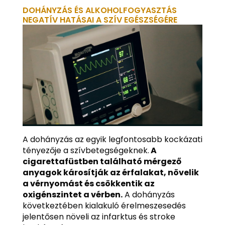
DOHÁNYZÁS ÉS ALKOHOLFOGYASZTÁS
NEGATÍV HATÁSAI A SZÍV EGÉSZSÉGÉRE
A dohányzás az egyik legfontosabb kockázati
tényezője a szívbetegségeknek.
A
cigarettafüstben található mérgező
anyagok károsítják az érfalakat, növelik
a vérnyomást és csökkentik az
oxigénszintet a vérben.
A dohányzás
következtében kialakuló érelmeszesedés
jelentősen növeli az infarktus és stroke