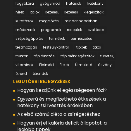
fogyókúra
gyógymód
hatások
hatékony
hírek
italok
kezelés,
kezelési
kiegészítők:
kutatások
megelőzés
mindennapokban
módszerek
programok
receptek
szokások
szépségápolás
termékek
természetes
testmozgás
testsúlykontroll:
tippek
titkai
trükkök
táplálkozás
táplálékkiegészítők
tünetek,
vitaminok
Életmód
Ételek
Útmutató
ásványi
étrend
étrendek
LEGUTÓBBI BEJEGYZÉSEK
Hogyan kezdjünk el egészségesen főzi?
Egyszerű és megfizethető étkezések a
hatékony zsírvesztés érdekében
Az első számú diéta a zsírégetéshez
Hogyan érj el kalória deficit állapotot: a
legjobb tippek