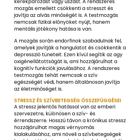
kerékpározást vagy úszást. A rendszeres
mozgás emellett csökkenti a stresszt és
javítja az alvás minőségét is. A testmozgás
nemcsak fizikai előnyöket nyújt, hanem
mentális jótékony hatása is van.
A mozgás során endorfinok szabadulnak fel,
amelyek javítják a hangulatot és csökkentik a
depresszió tüneteit. Ezen kívül segítik az agy
oxigénellátottságát is, ami hozzájárulhat a
kognitív funkciók javulásához. A rendszeres
testmozgás tehát nemcsak a szív
egészségét védi, hanem általánosan javítja
az életminőséget is.
STRESSZ ÉS SZÍVBETEGSÉG ÖSSZEFÜGGÉSEI
A stressz jelentős hatással van az emberi
szervezetre, különösen a szív- és
érrendszerre. Hosszú távon a krónikus stressz
hozzájárulhat magas vérnyomás
kialakulásához, ami növeli a szívbetegségek