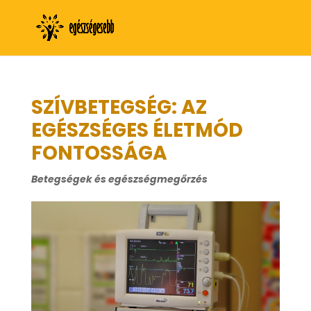
SZÍVBETEGSÉG: AZ
EGÉSZSÉGES ÉLETMÓD
FONTOSSÁGA
Betegségek és egészségmegőrzés