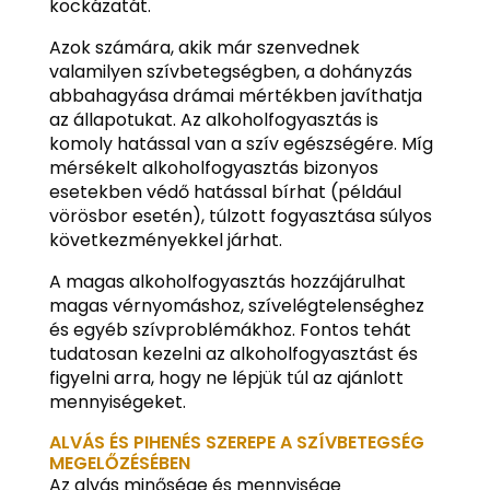
kockázatát.
Azok számára, akik már szenvednek
valamilyen szívbetegségben, a dohányzás
abbahagyása drámai mértékben javíthatja
az állapotukat. Az alkoholfogyasztás is
komoly hatással van a szív egészségére. Míg
mérsékelt alkoholfogyasztás bizonyos
esetekben védő hatással bírhat (például
vörösbor esetén), túlzott fogyasztása súlyos
következményekkel járhat.
A magas alkoholfogyasztás hozzájárulhat
magas vérnyomáshoz, szívelégtelenséghez
és egyéb szívproblémákhoz. Fontos tehát
tudatosan kezelni az alkoholfogyasztást és
figyelni arra, hogy ne lépjük túl az ajánlott
mennyiségeket.
ALVÁS ÉS PIHENÉS SZEREPE A SZÍVBETEGSÉG
MEGELŐZÉSÉBEN
Az alvás minősége és mennyisége