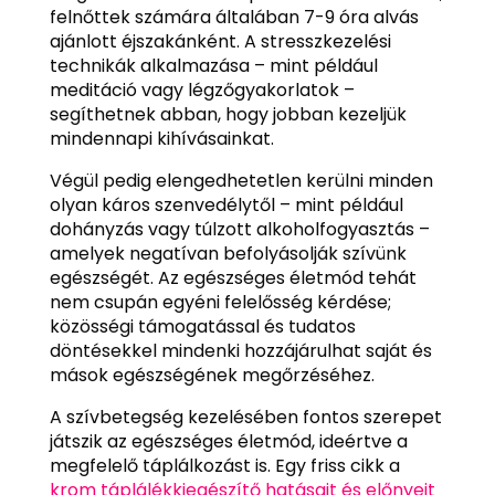
felnőttek számára általában 7-9 óra alvás
ajánlott éjszakánként. A stresszkezelési
technikák alkalmazása – mint például
meditáció vagy légzőgyakorlatok –
segíthetnek abban, hogy jobban kezeljük
mindennapi kihívásainkat.
Végül pedig elengedhetetlen kerülni minden
olyan káros szenvedélytől – mint például
dohányzás vagy túlzott alkoholfogyasztás –
amelyek negatívan befolyásolják szívünk
egészségét. Az egészséges életmód tehát
nem csupán egyéni felelősség kérdése;
közösségi támogatással és tudatos
döntésekkel mindenki hozzájárulhat saját és
mások egészségének megőrzéséhez.
A szívbetegség kezelésében fontos szerepet
játszik az egészséges életmód, ideértve a
megfelelő táplálkozást is. Egy friss cikk a
krom táplálékkiegészítő hatásait és előnyeit