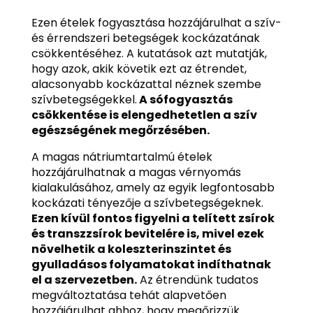
Ezen ételek fogyasztása hozzájárulhat a szív-
és érrendszeri betegségek kockázatának
csökkentéséhez. A kutatások azt mutatják,
hogy azok, akik követik ezt az étrendet,
alacsonyabb kockázattal néznek szembe
szívbetegségekkel.
A sófogyasztás
csökkentése is elengedhetetlen a szív
egészségének megőrzésében.
A magas nátriumtartalmú ételek
hozzájárulhatnak a magas vérnyomás
kialakulásához, amely az egyik legfontosabb
kockázati tényezője a szívbetegségeknek.
Ezen kívül fontos figyelni a telített zsírok
és transzzsírok bevitelére is, mivel ezek
növelhetik a koleszterinszintet és
gyulladásos folyamatokat indíthatnak
el a szervezetben.
Az étrendünk tudatos
megváltoztatása tehát alapvetően
hozzájárulhat ahhoz, hogy megőrizzük