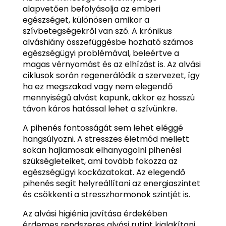
alapvetően befolyásolja az emberi
egészséget, különösen amikor a
szívbetegségekről van szó. A krónikus
alváshiány összefüggésbe hozható számos
egészségügyi problémával, beleértve a
magas vérnyomást és az elhízást is. Az alvási
ciklusok során regenerálódik a szervezet, így
ha ez megszakad vagy nem elegendő
mennyiségű alvást kapunk, akkor ez hosszú
távon káros hatással lehet a szívünkre.
A pihenés fontosságát sem lehet eléggé
hangsúlyozni. A stresszes életmód mellett
sokan hajlamosak elhanyagolni pihenési
szükségleteiket, ami tovább fokozza az
egészségügyi kockázatokat. Az elegendő
pihenés segít helyreállítani az energiaszintet
és csökkenti a stresszhormonok szintjét is.
Az alvási higiénia javítása érdekében
érdemes rendszeres alvási rutint kialakítani