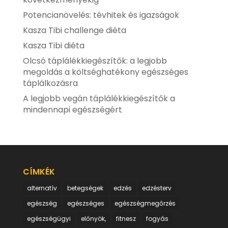
Potencianövelés: tévhitek és igazságok
Kasza Tibi challenge diéta
Kasza Tibi diéta
Olcsó táplálékkiegészítők: a legjobb
megoldás a költséghatékony egészséges
táplálkozásra
A legjobb vegán táplálékkiegészítők a
mindennapi egészségért
CÍMKÉK
alternatív
betegségek
edzés
edzésterv
egészség
egészséges
egészségmegőrzés
egészségügyi
előnyök,
fitnesz
fogyás