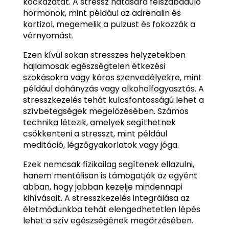
kockázatát. A stressz hatására felszabaduló
hormonok, mint például az adrenalin és
kortizol, megemelik a pulzust és fokozzák a
vérnyomást.
Ezen kívül sokan stresszes helyzetekben
hajlamosak egészségtelen étkezési
szokásokra vagy káros szenvedélyekre, mint
például dohányzás vagy alkoholfogyasztás. A
stresszkezelés tehát kulcsfontosságú lehet a
szívbetegségek megelőzésében. Számos
technika létezik, amelyek segíthetnek
csökkenteni a stresszt, mint például
meditáció, légzőgyakorlatok vagy jóga.
Ezek nemcsak fizikailag segítenek ellazulni,
hanem mentálisan is támogatják az egyént
abban, hogy jobban kezelje mindennapi
kihívásait. A stresszkezelés integrálása az
életmódunkba tehát elengedhetetlen lépés
lehet a szív egészségének megőrzésében.