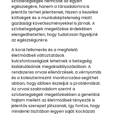
szívbetegségek nemcsak az egyén
egészségére, hanem a társadalomra is
jelentős terhet jelentenek, hiszen a kezelési
költségek és a munkaképtelenség miatt
gazdasági következményekkel is járnak. A
szívbetegségek megelőzése érdekében
elengedhetetlen, hogy tudatosan figyeljünk
az egészségünkre.
A korai felismerés és a megfelelő
életmódbeli változtatások
kulcsfontosságúak lehetnek a betegség
kialakulásának megakadályozásában. A
rendszeres orvosi ellenőrzések, a vérnyomás
és a koleszterinszint monitorozása segíthet
abban, hogy időben észleljük a problémákat.
Az orvosi szakirodalom szerint a
szívbetegségek megelőzésében a genetikai
hajlam mellett az életmódbeli tényezők is
jelentős szerepet játszanak, így fontos, hogy
mindenki tisztában legyen saját kockázati