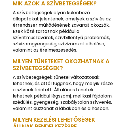
MIK AZOK A SZÍVBETEGSÉGEK?
A szívbetegségek olyan különböző
állapotokat jelentenek, amelyek a szív és az
érrendszer működésének zavarait okozzák.
Ezek közé tartoznak például a
szívritmuszavarok, szívbillentyű problémák,
szívizomgyengeség, szívizomzat elhalása,
valamint az érelmeszesedés.
MILYEN TÜNETEKET OKOZHATNAK A
SZÍVBETEGSÉGEK?
A szívbetegségek tünetei változatosak
lehetnek, és attól függnek, hogy melyik része
a szívnek érintett. Általános tünetek
lehetnek például légszomj, mellkasi fájdalom,
szédülés, gyengeség, szabálytalan szívverés,
valamint duzzanat a lábakban és a hasban.
MILYEN KEZELÉSI LEHETŐSÉGEK
ÁLLNAK RENDELKEZÉSRE