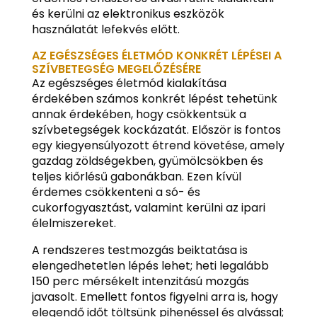
és kerülni az elektronikus eszközök
használatát lefekvés előtt.
AZ EGÉSZSÉGES ÉLETMÓD KONKRÉT LÉPÉSEI A
SZÍVBETEGSÉG MEGELŐZÉSÉRE
Az egészséges életmód kialakítása
érdekében számos konkrét lépést tehetünk
annak érdekében, hogy csökkentsük a
szívbetegségek kockázatát. Először is fontos
egy kiegyensúlyozott étrend követése, amely
gazdag zöldségekben, gyümölcsökben és
teljes kiőrlésű gabonákban. Ezen kívül
érdemes csökkenteni a só- és
cukorfogyasztást, valamint kerülni az ipari
élelmiszereket.
A rendszeres testmozgás beiktatása is
elengedhetetlen lépés lehet; heti legalább
150 perc mérsékelt intenzitású mozgás
javasolt. Emellett fontos figyelni arra is, hogy
elegendő időt töltsünk pihenéssel és alvással;