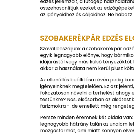
edzés jellemzőit, a futógép használatán
összehasonlítjuk ezeket az edzőgépeket,
az igényeidhez és céljaidhoz. Ne habozz
SZOBAKERÉKPÁR EDZÉS EL
Szóval beszéljünk a szobakerékpár edzés 
egyik legnagyobb előnye, hogy bármiko
időjárástól vagy más külső tényezőktől
akkor a használata nem kerül plusz költ
Az ellenállás beállítása révén pedig kö
igényeinknek megfelelően. Ez azt jelenti
fokozatosan növelni a terhelést ahogy 
testünkre? Nos, elsősorban az alsótest 
farizmokra -, de emellett még rengeteg 
Persze minden éremnek két oldala van: í
legnagyobb hátrány talán az unalom le
mozgásformát, ami miatt könnyen elvesz