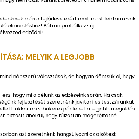
eni,hogy nem csak karunkkal evezünk hanem lábunkkal is
ndenkinek más a fejlődése ezért amit most leírtam csak
aló elmerüléshez! Bátran próbálkozz új
s élvezzed edződni!
TÁSA: MELYIK A LEGJOBB
mind népszerű választások, de hogyan döntsük el, hogy
lesz, hogy mi a célunk az edzéseink során. Ha csak
égünk fejlesztését szeretnénk javítani és testzsírunkat
mellett, akkor a szobakerékpár lehet a legjobb megoldás.
 biztosít anélkül, hogy túlzottan megerőltetné
sorban azt szeretnénk hangsúlyozni az alsótest