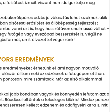
e, a felsőtest izmait viszont nem dolgoztatja meg
zobakerékpáros edzés jó választás lehet azoknak, akik
ban alsótesti erősítést és állóképesség fejlesztést
mbe venni azt is, hogy hosszútávon unalmassá válhat –
gy futógép vagy evezőpad beszerzését is. Végül ne
ozgásformát, amit élvezettel végezzünk!
YORS EREDMÉNYEK
rs eredményeket érhetünk el, ami nagyon motiváló
r először álltam neki az edzésnek a futógépen otthon,
m pontosan, mire számítsak. Már az első alkalommal
okkal jobb kondiban vagyok és könnyedén lefutom azt a
. Ráadásul eltűntek a felesleges kilók is! Mindez persze
ndszeresen kellett edzenem és odafigyelni arra is, mit