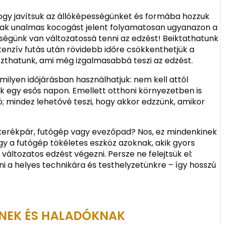
ogy javítsuk az állóképességünket és formába hozzuk
sak unalmas kocogást jelent folyamatosan ugyanazon a
őségünk van változatossá tenni az edzést! Beiktathatunk
tenzív futás után rövidebb időre csökkenthetjük a
thatunk, ami még izgalmasabbá teszi az edzést.
rmilyen időjárásban használhatjuk: nem kell attól
 egy esős napon. Emellett otthoni környezetben is
; mindez lehetővé teszi, hogy akkor edzzünk, amikor
akerékpár, futógép vagy evezőpad? Nos, ez mindenkinek
gy a futógép tökéletes eszköz azoknak, akik gyors
ltozatos edzést végezni. Persze ne felejtsük el:
i a helyes technikára és testhelyzetünkre – így hosszú
KNEK ÉS HALADÓKNAK