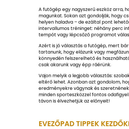
A futógép egy nagyszerű eszköz arra, h
magunkat. Sokan azt gondolják, hogy c
helyen haladva – de ezáltal pont lehet
intervallumos tréninget: néhány perc in
tempót vagy lépcsőző programot válasz
Azért is jó választás a futógép, mert bá
tartanunk, hogy elázunk vagy megfázunk
könnyedén felszerelhető és használható
csak akarunk vagy épp ráérünk.
Vajon melyik a legjobb választás: szob
eltérő lehet. Azonban azt gondolom, ho
eredményekre vágynak és szeretnének vá
minden sporteszközzel fontos odafigyeln
távon is élvezhetjük az előnyeit!
EVEZŐPAD TIPPEK KEZDŐ