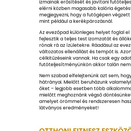
izmainak erősítését és javítani futótel
elérni közben magasabb kalória égetés
megjegyezni, hogy a futógépen végzett 
mint például a kerékpározásnál.
Az evezőpad különleges helyet foglal e
fejlesztik a teljes test izomzatát és ál
rónak rá az ízületekre. Ráadásul az ev
változatos ellenállást és tempót is. Azo
célkitűzéseink vannak. Ha csak egy adot
futóteljesítményünkön akkor talán nem 
Nem szabad elfelejtenünk azt sem, ho
hátrányai. Mielőtt beruházunk valamely
őket – legjobb esetben több alkalomma
mielőtt meghoznánk végső döntésünket. 
amelyet örömmel és rendszeresen haszn
látványos eredményeket!
OTTHONI FITNESZ ESZKÖZ