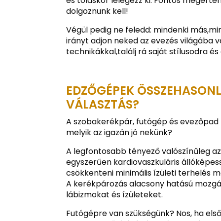
és toláskor lélegezz ki. Fontos megért
dolgoznunk kell!
Végül pedig ne feledd: mindenki más,mi
irányt adjon neked az evezés világába v
technikákkal,találj rá saját stílusodra é
EDZŐGÉPEK ÖSSZEHASONLÍ
VÁLASZTÁS?
A szobakerékpár, futógép és evezőpad 
melyik az igazán jó nekünk?
A legfontosabb tényező valószínűleg az 
egyszerűen kardiovaszkuláris állóképess
csökkenteni minimális ízületi terhelés 
A kerékpározás alacsony hatású mozgást
lábizmokat és ízületeket.
Futógépre van szükségünk? Nos, ha első