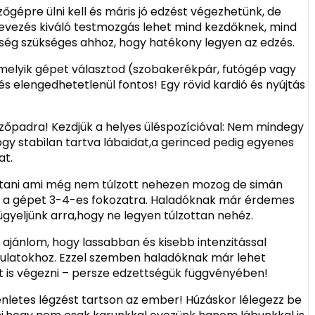
őgépre ülni kell és máris jó edzést végezhetünk, de
z evezés kiváló testmozgás lehet mind kezdőknek, mind
ség szükséges ahhoz, hogy hatékony legyen az edzés.
rmelyik gépet választod (szobakerékpár, futógép vagy
 elengedhetetlenül fontos! Egy rövid kardió és nyújtás
zőpadra! Kezdjük a helyes üléspozícióval: Nem mindegy
hogy stabilan tartva lábaidat,a gerinced pedig egyenes
at.
ítani ami még nem túlzott nehezen mozog de simán
od a gépet 3-4-es fokozatra. Haladóknak már érdemes
ügyeljünk arra,hogy ne legyen túlzottan nehéz.
 ajánlom, hogy lassabban és kisebb intenzitással
ulatokhoz. Ezzel szemben haladóknak már lehet
 is végezni – persze edzettségük függvényében!
nletes légzést tartson az ember! Húzáskor lélegezz be