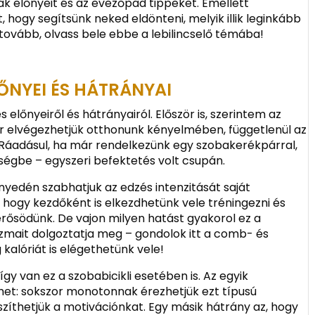
ak előnyeit és az evezőpad tippeket. Emellett
 hogy segítsünk neked eldönteni, melyik illik leginkább
 tovább, olvass bele ebbe a lebilincselő témába!
ŐNYEI ÉS HÁTRÁNYAI
előnyeiről és hátrányairól. Először is, szerintem az
r elvégezhetjük otthonunk kényelmében, függetlenül az
. Ráadásul, ha már rendelkezünk egy szobakerékpárral,
ségbe – egyszeri befektetés volt csupán.
nnyedén szabhatjuk az edzés intenzitását saját
, hogy kezdőként is elkezdhetünk vele tréningezni és
erősödünk. De vajon milyen hatást gyakorol ez a
izmait dolgoztatja meg – gondolok itt a comb- és
kalóriát is elégethetünk vele!
gy van ez a szobabicikli esetében is. Az egyik
het: sokszor monotonnak érezhetjük ezt típusú
íthetjük a motivációnkat. Egy másik hátrány az, hogy