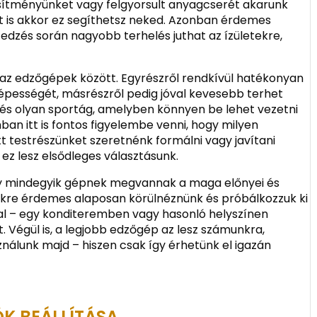
jesítményünket vagy felgyorsult anyagcserét akarunk
t is akkor ez segíthetsz neked. Azonban érdemes
edzés során nagyobb terhelés juthat az ízületekre,
l az edzőgépek között. Egyrészről rendkívül hatékonyan
lóképességét, másrészről pedig jóval kevesebb terhet
ezés olyan sportág, amelyben könnyen be lehet vezetni
nban itt is fontos figyelembe venni, hogy milyen
t testrészünket szeretnénk formálni vagy javítani
ez lesz elsődleges választásunk.
gy mindegyik gépnek megvannak a maga előnyei és
ikre érdemes alaposan körülnéznünk és próbálkozzuk ki
l – egy konditeremben vagy hasonló helyszínen
Végül is, a legjobb edzőgép az lesz számunkra,
álunk majd – hiszen csak így érhetünk el igazán
ÖK BEÁLLÍTÁSA