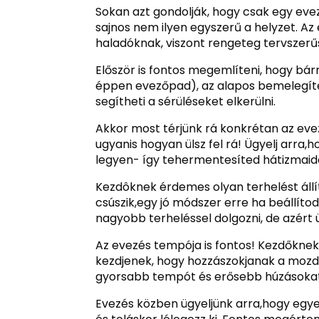
Sokan azt gondolják, hogy csak egy evez
sajnos nem ilyen egyszerű a helyzet. A
haladóknak, viszont rengeteg tervszerű
Először is fontos megemlíteni, hogy bá
éppen evezőpad), az alapos bemelegítés
segítheti a sérüléseket elkerülni.
Akkor most térjünk rá konkrétan az eve
ugyanis hogyan ülsz fel rá! Ügyelj arra,
legyen- így tehermentesíted hátizmaid
Kezdôknek érdemes olyan terhelést áll
csúszik,egy jó módszer erre ha beállít
nagyobb terheléssel dolgozni, de azért 
Az evezés tempója is fontos! Kezdőknek
kezdjenek, hogy hozzászokjanak a mozd
gyorsabb tempót és erősebb húzásokat
Evezés közben ügyeljünk arra,hogy egye