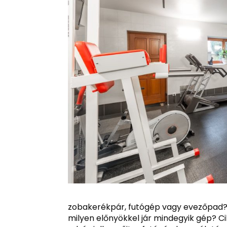
zobakerékpár, futógép vagy evezőpad? M
milyen előnyökkel jár mindegyik gép? 