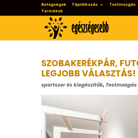
Betegségek
Táplálkozás
Testmozgás
Termékek
SZOBAKERÉKPÁR, FUT
LEGJOBB VÁLASZTÁS!
sportszer és kiegészítők
,
Testmozgás 