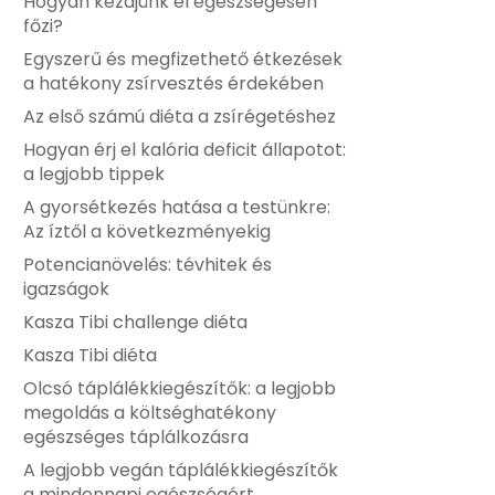
Hogyan kezdjünk el egészségesen
főzi?
Egyszerű és megfizethető étkezések
a hatékony zsírvesztés érdekében
Az első számú diéta a zsírégetéshez
Hogyan érj el kalória deficit állapotot:
a legjobb tippek
A gyorsétkezés hatása a testünkre:
Az íztől a következményekig
Potencianövelés: tévhitek és
igazságok
Kasza Tibi challenge diéta
Kasza Tibi diéta
Olcsó táplálékkiegészítők: a legjobb
megoldás a költséghatékony
egészséges táplálkozásra
A legjobb vegán táplálékkiegészítők
a mindennapi egészségért