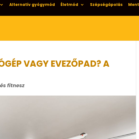
Alternatív gyógymód
Életmód
Szépségápolás
Ment
ÓGÉP VAGY EVEZŐPAD? A
és fitnesz