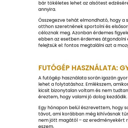
bár tökéletes lehet az alsótest edzésér
annyira.
Összegezve tehát elmondható, hogy a s
otthon szeretnének sportolni és elsősor
céloznak meg. Azonban érdemes figyele
ebben az esetben érdemes átgondolni e
felejtsük el: fontos megtalálni azt a m
FUTÓGÉP HASZNÁLATA: G
A futógép használata során igazán gyo
lehet a folytatáshoz. Emlékszem, amiko
kicsit bizonytalan voltam és nem tudta
éreztem, hogy valami jó dolog kezdődik.
Egy hónapon belül észrevettem, hogy s
távot, ami korábban még kihívásnak tűnt
nem jött magától – az eredményekért re
eszem.