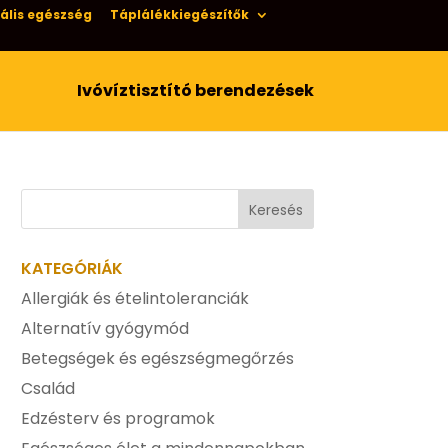
ális egészség
Táplálékkiegészítők
Ivóvíztisztító berendezések
KATEGÓRIÁK
Allergiák és ételintoleranciák
Alternatív gyógymód
Betegségek és egészségmegőrzés
Család
Edzésterv és programok