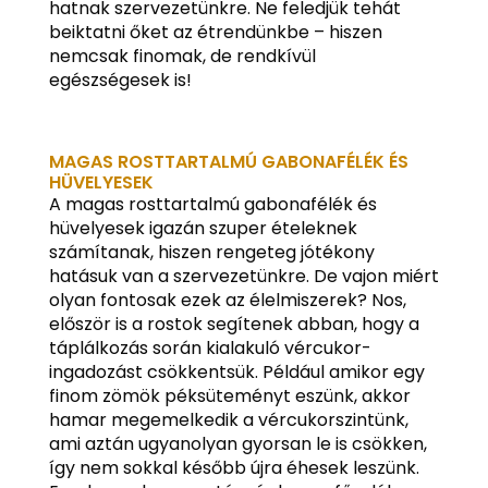
hatnak szervezetünkre. Ne feledjük tehát
beiktatni őket az étrendünkbe – hiszen
nemcsak finomak, de rendkívül
egészségesek is!
MAGAS ROSTTARTALMÚ GABONAFÉLÉK ÉS
HÜVELYESEK
A magas rosttartalmú gabonafélék és
hüvelyesek igazán szuper ételeknek
számítanak, hiszen rengeteg jótékony
hatásuk van a szervezetünkre. De vajon miért
olyan fontosak ezek az élelmiszerek? Nos,
először is a rostok segítenek abban, hogy a
táplálkozás során kialakuló vércukor-
ingadozást csökkentsük. Például amikor egy
finom zömök péksüteményt eszünk, akkor
hamar megemelkedik a vércukorszintünk,
ami aztán ugyanolyan gyorsan le is csökken,
így nem sokkal később újra éhesek leszünk.