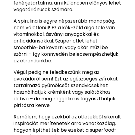
fehérjetartalma, ami különösen előnyös lehet
vegetáriánusok számára.
A spirulina is egyre népszerűbb manapság,
nem véletlenül! Ez a kék-zöld alga tele van
vitaminokkal, ásványi anyagokkal és
antioxidánsokkal. Szuper ötlet lehet
smoothie-ba keverni vagy akár müzlibe
szórni – így könnyedén belecsempészhetjük
az étrendünkbe.
Végül pedig ne feledkezzünk meg az
avokádóról sem! Ezt az egészséges zsírokat
tartalmazó gyümölcsöt szendvicsekhez
használhatjuk krémként vagy salátákhoz
dobva – de még reggelire is fogyaszthatjuk
pirítósra kenve.
Remélem, hogy ezekből az ötletekből sikerült
inspirációt merítenetek arra vonatkozólag,
hogyan építhetitek be ezeket a superfood-