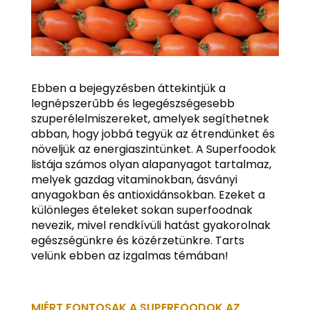
Ebben a bejegyzésben áttekintjük a
legnépszerűbb és legegészségesebb
szuperélelmiszereket, amelyek segíthetnek
abban, hogy jobbá tegyük az étrendünket és
növeljük az energiaszintünket. A Superfoodok
listája számos olyan alapanyagot tartalmaz,
melyek gazdag vitaminokban, ásványi
anyagokban és antioxidánsokban. Ezeket a
különleges ételeket sokan superfoodnak
nevezik, mivel rendkívüli hatást gyakorolnak
egészségünkre és közérzetünkre. Tarts
velünk ebben az izgalmas témában!
MIÉRT FONTOSAK A SUPERFOODOK AZ