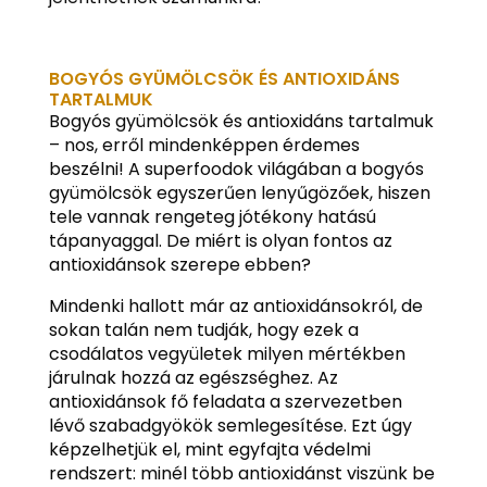
BOGYÓS GYÜMÖLCSÖK ÉS ANTIOXIDÁNS
TARTALMUK
Bogyós gyümölcsök és antioxidáns tartalmuk
– nos, erről mindenképpen érdemes
beszélni! A superfoodok világában a bogyós
gyümölcsök egyszerűen lenyűgözőek, hiszen
tele vannak rengeteg jótékony hatású
tápanyaggal. De miért is olyan fontos az
antioxidánsok szerepe ebben?
Mindenki hallott már az antioxidánsokról, de
sokan talán nem tudják, hogy ezek a
csodálatos vegyületek milyen mértékben
járulnak hozzá az egészséghez. Az
antioxidánsok fő feladata a szervezetben
lévő szabadgyökök semlegesítése. Ezt úgy
képzelhetjük el, mint egyfajta védelmi
rendszert: minél több antioxidánst viszünk be