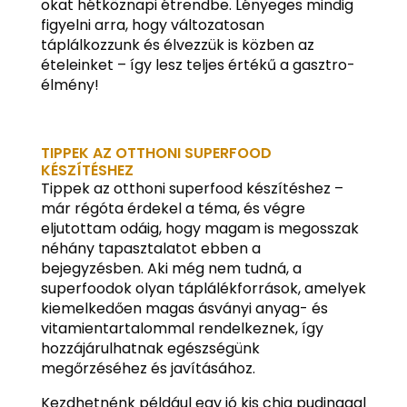
okat hétköznapi étrendbe. Lényeges mindig
figyelni arra, hogy változatosan
táplálkozzunk és élvezzük is közben az
ételeinket – így lesz teljes értékű a gasztro-
élmény!
TIPPEK AZ OTTHONI SUPERFOOD
KÉSZÍTÉSHEZ
Tippek az otthoni superfood készítéshez –
már régóta érdekel a téma, és végre
eljutottam odáig, hogy magam is megosszak
néhány tapasztalatot ebben a
bejegyzésben. Aki még nem tudná, a
superfoodok olyan táplálékforrások, amelyek
kiemelkedően magas ásványi anyag- és
vitamientartalommal rendelkeznek, így
hozzájárulhatnak egészségünk
megőrzéséhez és javításához.
Kezdhetnénk például egy jó kis chia pudinggal