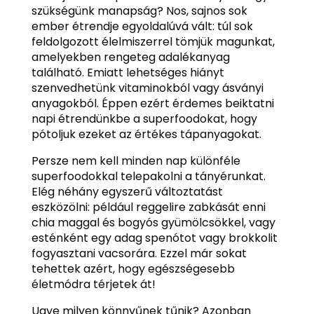
szükségünk manapság? Nos, sajnos sok
ember étrendje egyoldalúvá vált: túl sok
feldolgozott élelmiszerrel tömjük magunkat,
amelyekben rengeteg adalékanyag
található. Emiatt lehetséges hiányt
szenvedhetünk vitaminokból vagy ásványi
anyagokból. Éppen ezért érdemes beiktatni
napi étrendünkbe a superfoodokat, hogy
pótoljuk ezeket az értékes tápanyagokat.
Persze nem kell minden nap különféle
superfoodokkal telepakolni a tányérunkat.
Elég néhány egyszerű változtatást
eszközölni: például reggelire zabkását enni
chia maggal és bogyós gyümölcsökkel, vagy
esténként egy adag spenótot vagy brokkolit
fogyasztani vacsorára. Ezzel már sokat
tehettek azért, hogy egészségesebb
életmódra térjetek át!
Ugye milyen könnyűnek tűnik? Azonban