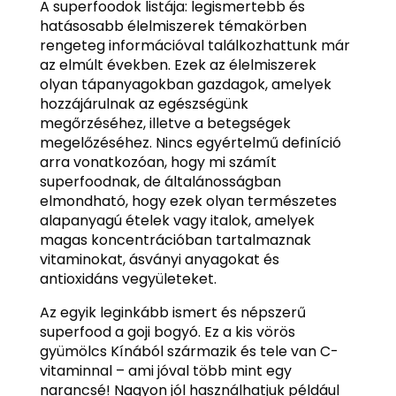
A superfoodok listája: legismertebb és
hatásosabb élelmiszerek témakörben
rengeteg információval találkozhattunk már
az elmúlt években. Ezek az élelmiszerek
olyan tápanyagokban gazdagok, amelyek
hozzájárulnak az egészségünk
megőrzéséhez, illetve a betegségek
megelőzéséhez. Nincs egyértelmű definíció
arra vonatkozóan, hogy mi számít
superfoodnak, de általánosságban
elmondható, hogy ezek olyan természetes
alapanyagú ételek vagy italok, amelyek
magas koncentrációban tartalmaznak
vitaminokat, ásványi anyagokat és
antioxidáns vegyületeket.
Az egyik leginkább ismert és népszerű
superfood a goji bogyó. Ez a kis vörös
gyümölcs Kínából származik és tele van C-
vitaminnal – ami jóval több mint egy
narancsé! Nagyon jól használhatjuk például