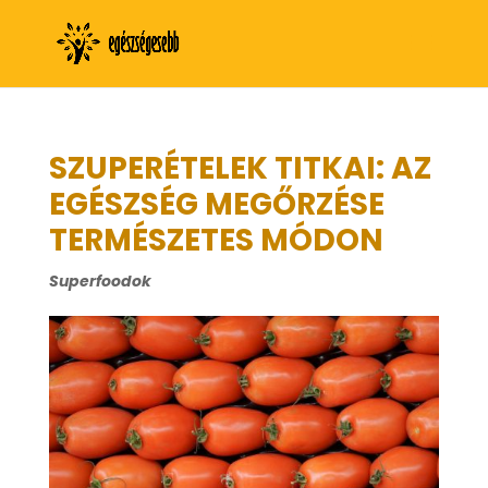
SZUPERÉTELEK TITKAI: AZ
EGÉSZSÉG MEGŐRZÉSE
TERMÉSZETES MÓDON
Superfoodok