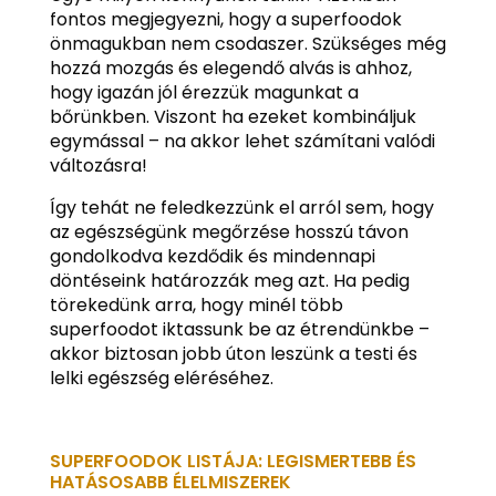
fontos megjegyezni, hogy a superfoodok
önmagukban nem csodaszer. Szükséges még
hozzá mozgás és elegendő alvás is ahhoz,
hogy igazán jól érezzük magunkat a
bőrünkben. Viszont ha ezeket kombináljuk
egymással – na akkor lehet számítani valódi
változásra!
Így tehát ne feledkezzünk el arról sem, hogy
az egészségünk megőrzése hosszú távon
gondolkodva kezdődik és mindennapi
döntéseink határozzák meg azt. Ha pedig
törekedünk arra, hogy minél több
superfoodot iktassunk be az étrendünkbe –
akkor biztosan jobb úton leszünk a testi és
lelki egészség eléréséhez.
SUPERFOODOK LISTÁJA: LEGISMERTEBB ÉS
HATÁSOSABB ÉLELMISZEREK