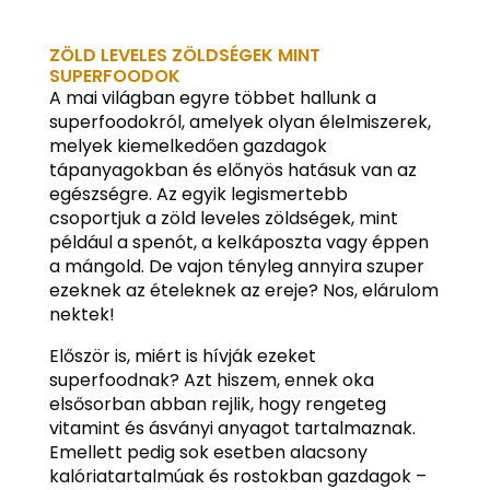
ZÖLD LEVELES ZÖLDSÉGEK MINT
SUPERFOODOK
A mai világban egyre többet hallunk a
superfoodokról, amelyek olyan élelmiszerek,
melyek kiemelkedően gazdagok
tápanyagokban és előnyös hatásuk van az
egészségre. Az egyik legismertebb
csoportjuk a zöld leveles zöldségek, mint
például a spenót, a kelkáposzta vagy éppen
a mángold. De vajon tényleg annyira szuper
ezeknek az ételeknek az ereje? Nos, elárulom
nektek!
Először is, miért is hívják ezeket
superfoodnak? Azt hiszem, ennek oka
elsősorban abban rejlik, hogy rengeteg
vitamint és ásványi anyagot tartalmaznak.
Emellett pedig sok esetben alacsony
kalóriatartalmúak és rostokban gazdagok –