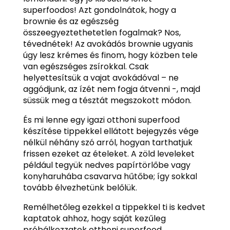
superfoodos! Azt gondolnátok, hogy a
brownie és az egészség
összeegyeztethetetlen fogalmak? Nos,
tévednétek! Az avokádós brownie ugyanis
úgy lesz krémes és finom, hogy közben tele
van egészséges zsírokkal. Csak
helyettesítsük a vajat avokádóval – ne
aggódjunk, az ízét nem fogja átvenni -, majd
süssük meg a tésztát megszokott módon.
És mi lenne egy igazi otthoni superfood
készítése tippekkel ellátott bejegyzés vége
nélkül néhány szó arról, hogyan tarthatjuk
frissen ezeket az ételeket. A zöld leveleket
például tegyük nedves papírtörlőbe vagy
konyharuhába csavarva hűtőbe; így sokkal
tovább élvezhetünk belőlük.
Remélhetőleg ezekkel a tippekkel ti is kedvet
kaptatok ahhoz, hogy saját kezűleg
próbálkozzatok otthoni superfood