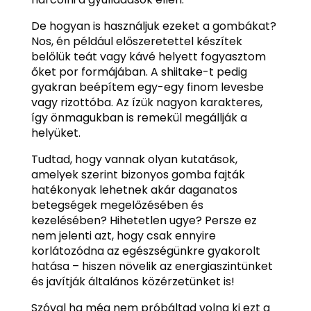
De hogyan is használjuk ezeket a gombákat?
Nos, én például előszeretettel készítek
belőlük teát vagy kávé helyett fogyasztom
őket por formájában. A shiitake-t pedig
gyakran beépítem egy-egy finom levesbe
vagy rizottóba. Az ízük nagyon karakteres,
így önmagukban is remekül megállják a
helyüket.
Tudtad, hogy vannak olyan kutatások,
amelyek szerint bizonyos gomba fajták
hatékonyak lehetnek akár daganatos
betegségek megelőzésében és
kezelésében? Hihetetlen ugye? Persze ez
nem jelenti azt, hogy csak ennyire
korlátozódna az egészségünkre gyakorolt
hatása – hiszen növelik az energiaszintünket
és javítják általános közérzetünket is!
Szóval ha még nem próbáltad volna ki ezt a