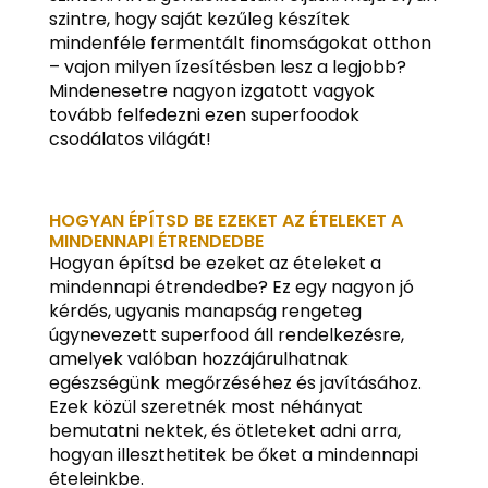
szintre, hogy saját kezűleg készítek
mindenféle fermentált finomságokat otthon
– vajon milyen ízesítésben lesz a legjobb?
Mindenesetre nagyon izgatott vagyok
tovább felfedezni ezen superfoodok
csodálatos világát!
HOGYAN ÉPÍTSD BE EZEKET AZ ÉTELEKET A
MINDENNAPI ÉTRENDEDBE
Hogyan építsd be ezeket az ételeket a
mindennapi étrendedbe? Ez egy nagyon jó
kérdés, ugyanis manapság rengeteg
úgynevezett superfood áll rendelkezésre,
amelyek valóban hozzájárulhatnak
egészségünk megőrzéséhez és javításához.
Ezek közül szeretnék most néhányat
bemutatni nektek, és ötleteket adni arra,
hogyan illeszthetitek be őket a mindennapi
ételeinkbe.