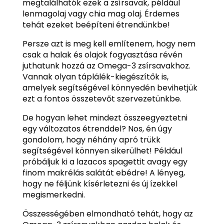
megtalálhatók ezek a zsírsavak, például
lenmagolaj vagy chia mag olaj. Érdemes
tehát ezeket beépíteni étrendünkbe!
Persze azt is meg kell említenem, hogy nem
csak a halak és olajok fogyasztása révén
juthatunk hozzá az Omega-3 zsírsavakhoz.
Vannak olyan táplálék-kiegészítők is,
amelyek segítségével könnyedén bevihetjük
ezt a fontos összetevőt szervezetünkbe.
De hogyan lehet mindezt összeegyeztetni
egy változatos étrenddel? Nos, én úgy
gondolom, hogy néhány apró trükk
segítségével könnyen sikerülhet! Például
próbáljuk ki a lazacos spagettit avagy egy
finom makrélás salátát ebédre! A lényeg,
hogy ne féljünk kísérletezni és új ízekkel
megismerkedni.
Összességében elmondható tehát, hogy az