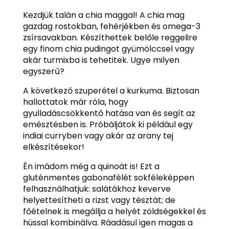
Kezdjük talán a chia maggal! A chia mag
gazdag rostokban, fehérjékben és omega-3
zsírsavakban. Készíthettek belőle reggelire
egy finom chia pudingot gyümölccsel vagy
akár turmixba is tehetitek. Ugye milyen
egyszerű?
A következő szuperétel a kurkuma. Biztosan
hallottatok már róla, hogy
gyulladáscsökkentő hatása van és segít az
emésztésben is. Próbáljátok ki például egy
indiai curryben vagy akár az arany tej
elkészítésekor!
Én imádom még a quinoát is! Ezt a
gluténmentes gabonafélét sokféleképpen
felhasználhatjuk: salátákhoz keverve
helyettesítheti a rizst vagy tésztát; de
főételnek is megállja a helyét zöldségekkel és
hússal kombinálva. Ráadásul igen magas a