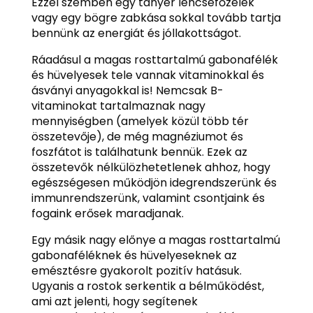
Ezzel szemben egy tányér lencsefőzelék
vagy egy bögre zabkása sokkal tovább tartja
bennünk az energiát és jóllakottságot.
Ráadásul a magas rosttartalmú gabonafélék
és hüvelyesek tele vannak vitaminokkal és
ásványi anyagokkal is! Nemcsak B-
vitaminokat tartalmaznak nagy
mennyiségben (amelyek közül több tér
összetevője), de még magnéziumot és
foszfátot is találhatunk bennük. Ezek az
összetevők nélkülözhetetlenek ahhoz, hogy
egészségesen működjön idegrendszerünk és
immunrendszerünk, valamint csontjaink és
fogaink erősek maradjanak.
Egy másik nagy előnye a magas rosttartalmú
gabonaféléknek és hüvelyeseknek az
emésztésre gyakorolt pozitív hatásuk.
Ugyanis a rostok serkentik a bélműködést,
ami azt jelenti, hogy segítenek