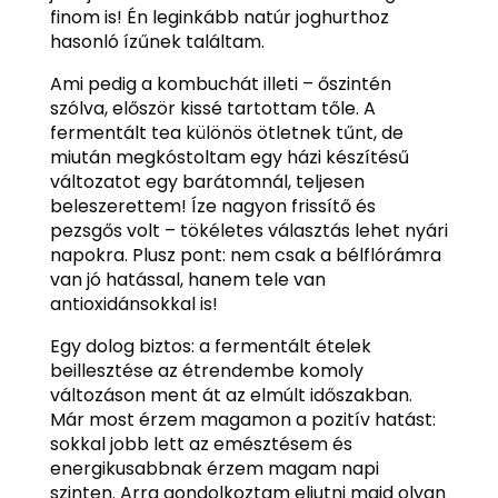
finom is! Én leginkább natúr joghurthoz
hasonló ízűnek találtam.
Ami pedig a kombuchát illeti – őszintén
szólva, először kissé tartottam tőle. A
fermentált tea különös ötletnek tűnt, de
miután megkóstoltam egy házi készítésű
változatot egy barátomnál, teljesen
beleszerettem! Íze nagyon frissítő és
pezsgős volt – tökéletes választás lehet nyári
napokra. Plusz pont: nem csak a bélflórámra
van jó hatással, hanem tele van
antioxidánsokkal is!
Egy dolog biztos: a fermentált ételek
beillesztése az étrendembe komoly
változáson ment át az elmúlt időszakban.
Már most érzem magamon a pozitív hatást:
sokkal jobb lett az emésztésem és
energikusabbnak érzem magam napi
szinten. Arra gondolkoztam eljutni majd olyan