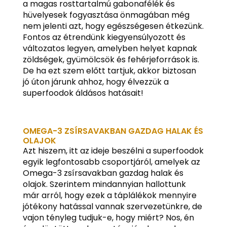
a magas rosttartalmú gabonafélék és
hüvelyesek fogyasztása önmagában még
nem jelenti azt, hogy egészségesen étkezünk.
Fontos az étrendünk kiegyensúlyozott és
változatos legyen, amelyben helyet kapnak
zöldségek, gyümölcsök és fehérjeforrások is.
De ha ezt szem előtt tartjuk, akkor biztosan
jó úton járunk ahhoz, hogy élvezzük a
superfoodok áldásos hatásait!
OMEGA-3 ZSÍRSAVAKBAN GAZDAG HALAK ÉS
OLAJOK
Azt hiszem, itt az ideje beszélni a superfoodok
egyik legfontosabb csoportjáról, amelyek az
Omega-3 zsírsavakban gazdag halak és
olajok. Szerintem mindannyian hallottunk
már arról, hogy ezek a táplálékok mennyire
jótékony hatással vannak szervezetünkre, de
vajon tényleg tudjuk-e, hogy miért? Nos, én