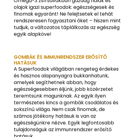
Omega-3 zsírsavakban gazdag halak és
olajok igazi superfoodok: egészségesek és
finomak egyaránt! Ne felejtsetek el tehát
rendszeresen fogyasztani őket – hiszen mint
tudjuk, a változatos táplálkozás az egészség
egyik alapköve!
GOMBÁK ÉS IMMUNRENDSZER ERŐSÍTŐ
HATÁSUK
A Superfoodok világában rengeteg érdekes
és hasznos alapanyagra bukkanhatunk,
amelyek segíthetnek abban, hogy
egészségesebben éljünk, jobb közérzetet
teremtsünk magunknak. Az egyik ilyen
természetes kincs a gombák csodálatos és
sokszínű világa. Nem csak finomak, de
számos jótékony hatásuk is van az
egészségünkre nézve. Egyik legfontosabb
tulajdonságuk az immunrendszer erősítő
hatásuk.