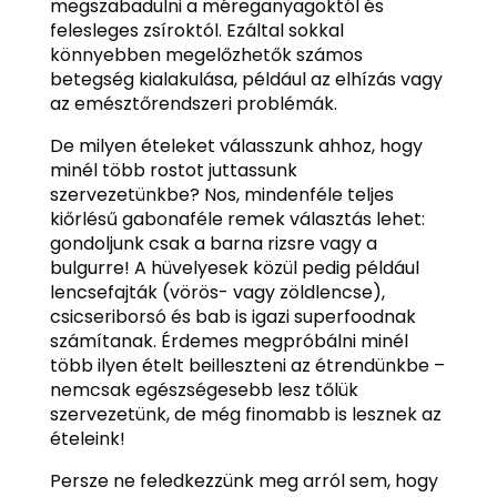
megszabadulni a méreganyagoktól és
felesleges zsíroktól. Ezáltal sokkal
könnyebben megelőzhetők számos
betegség kialakulása, például az elhízás vagy
az emésztőrendszeri problémák.
De milyen ételeket válasszunk ahhoz, hogy
minél több rostot juttassunk
szervezetünkbe? Nos, mindenféle teljes
kiőrlésű gabonaféle remek választás lehet:
gondoljunk csak a barna rizsre vagy a
bulgurre! A hüvelyesek közül pedig például
lencsefajták (vörös- vagy zöldlencse),
csicseriborsó és bab is igazi superfoodnak
számítanak. Érdemes megpróbálni minél
több ilyen ételt beilleszteni az étrendünkbe –
nemcsak egészségesebb lesz tőlük
szervezetünk, de még finomabb is lesznek az
ételeink!
Persze ne feledkezzünk meg arról sem, hogy