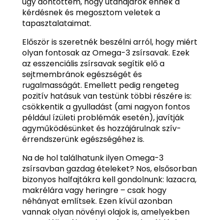
úgy döntöttem, hogy utánajárok ennek a
kérdésnek és megosztom veletek a
tapasztalataimat.
Először is szeretnék beszélni arról, hogy miért
olyan fontosak az Omega-3 zsírsavak. Ezek
az esszenciális zsírsavak segítik elő a
sejtmembránok egészségét és
rugalmasságát. Emellett pedig rengeteg
pozitív hatásuk van testünk többi részére is:
csökkentik a gyulladást (ami nagyon fontos
például ízületi problémák esetén), javítják
agyműködésünket és hozzájárulnak szív-
érrendszerünk egészségéhez is.
Na de hol találhatunk ilyen Omega-3
zsírsavban gazdag ételeket? Nos, elsősorban
bizonyos halfajtákra kell gondolnunk: lazacra,
makrélára vagy heringre – csak hogy
néhányat említsek. Ezen kívül azonban
vannak olyan növényi olajok is, amelyekben