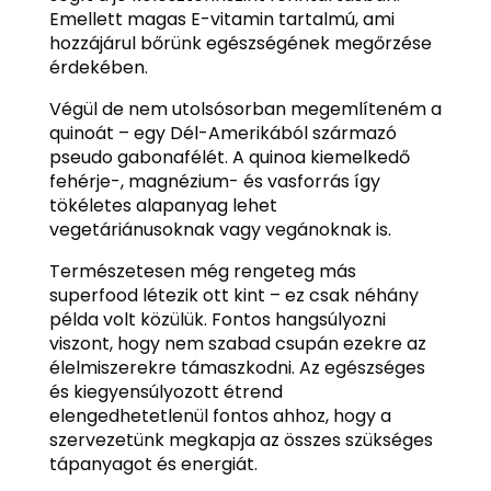
Emellett magas E-vitamin tartalmú, ami
hozzájárul bőrünk egészségének megőrzése
érdekében.
Végül de nem utolsósorban megemlíteném a
quinoát – egy Dél-Amerikából származó
pseudo gabonafélét. A quinoa kiemelkedő
fehérje-, magnézium- és vasforrás így
tökéletes alapanyag lehet
vegetáriánusoknak vagy vegánoknak is.
Természetesen még rengeteg más
superfood létezik ott kint – ez csak néhány
példa volt közülük. Fontos hangsúlyozni
viszont, hogy nem szabad csupán ezekre az
élelmiszerekre támaszkodni. Az egészséges
és kiegyensúlyozott étrend
elengedhetetlenül fontos ahhoz, hogy a
szervezetünk megkapja az összes szükséges
tápanyagot és energiát.