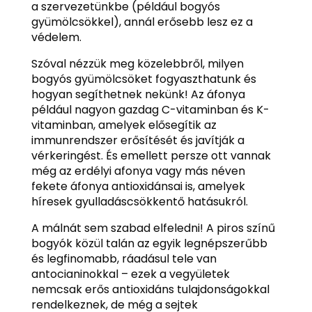
a szervezetünkbe (például bogyós
gyümölcsökkel), annál erősebb lesz ez a
védelem.
Szóval nézzük meg közelebbről, milyen
bogyós gyümölcsöket fogyaszthatunk és
hogyan segíthetnek nekünk! Az áfonya
például nagyon gazdag C-vitaminban és K-
vitaminban, amelyek elősegítik az
immunrendszer erősítését és javítják a
vérkeringést. És emellett persze ott vannak
még az erdélyi afonya vagy más néven
fekete áfonya antioxidánsai is, amelyek
híresek gyulladáscsökkentő hatásukról.
A málnát sem szabad elfeledni! A piros színű
bogyók közül talán az egyik legnépszerűbb
és legfinomabb, ráadásul tele van
antocianinokkal – ezek a vegyületek
nemcsak erős antioxidáns tulajdonságokkal
rendelkeznek, de még a sejtek