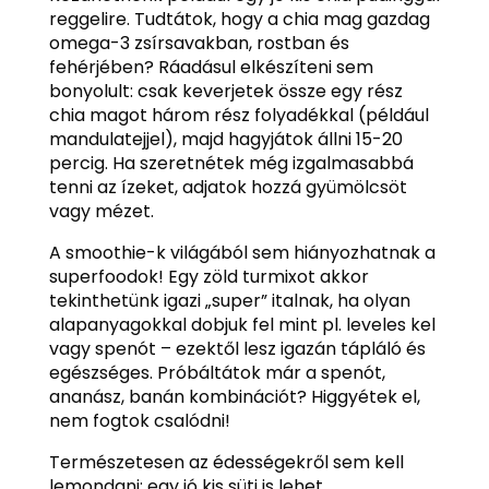
reggelire. Tudtátok, hogy a chia mag gazdag
omega-3 zsírsavakban, rostban és
fehérjében? Ráadásul elkészíteni sem
bonyolult: csak keverjetek össze egy rész
chia magot három rész folyadékkal (például
mandulatejjel), majd hagyjátok állni 15-20
percig. Ha szeretnétek még izgalmasabbá
tenni az ízeket, adjatok hozzá gyümölcsöt
vagy mézet.
A smoothie-k világából sem hiányozhatnak a
superfoodok! Egy zöld turmixot akkor
tekinthetünk igazi „super” italnak, ha olyan
alapanyagokkal dobjuk fel mint pl. leveles kel
vagy spenót – ezektől lesz igazán tápláló és
egészséges. Próbáltátok már a spenót,
ananász, banán kombinációt? Higgyétek el,
nem fogtok csalódni!
Természetesen az édességekről sem kell
lemondani: egy jó kis süti is lehet