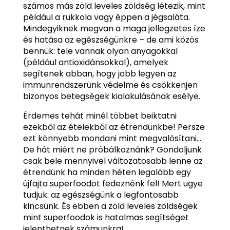
számos más zöld leveles zöldség létezik, mint
például a rukkola vagy éppen a jégsaláta.
Mindegyiknek megvan a maga jellegzetes íze
és hatása az egészségünkre – de ami közös
bennük: tele vannak olyan anyagokkal
(például antioxidánsokkal), amelyek
segítenek abban, hogy jobb legyen az
immunrendszerünk védelme és csökkenjen
bizonyos betegségek kialakulásának esélye.
Érdemes tehát minél többet beiktatni
ezekből az ételekből az étrendünkbe! Persze
ezt könnyebb mondani mint megvalósítani…
De hát miért ne próbálkoznánk? Gondoljunk
csak bele mennyivel változatosabb lenne az
étrendünk ha minden héten legalább egy
újfajta superfoodot fedeznénk fel! Mert ugye
tudjuk: az egészségünk a legfontosabb
kincsünk. És ebben a zöld leveles zöldségek
mint superfoodok is hatalmas segítséget
jelenthetnek számunkra!