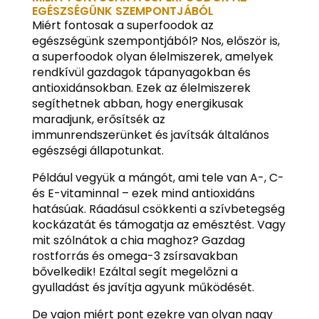
EGÉSZSÉGÜNK SZEMPONTJÁBÓL
Miért fontosak a superfoodok az
egészségünk szempontjából? Nos, először is,
a superfoodok olyan élelmiszerek, amelyek
rendkívül gazdagok tápanyagokban és
antioxidánsokban. Ezek az élelmiszerek
segíthetnek abban, hogy energikusak
maradjunk, erősítsék az
immunrendszerünket és javítsák általános
egészségi állapotunkat.
Például vegyük a mángót, ami tele van A-, C-
és E-vitaminnal – ezek mind antioxidáns
hatásúak. Ráadásul csökkenti a szívbetegség
kockázatát és támogatja az emésztést. Vagy
mit szólnátok a chia maghoz? Gazdag
rostforrás és omega-3 zsírsavakban
bővelkedik! Ezáltal segít megelőzni a
gyulladást és javítja agyunk működését.
De vajon miért pont ezekre van olyan nagy