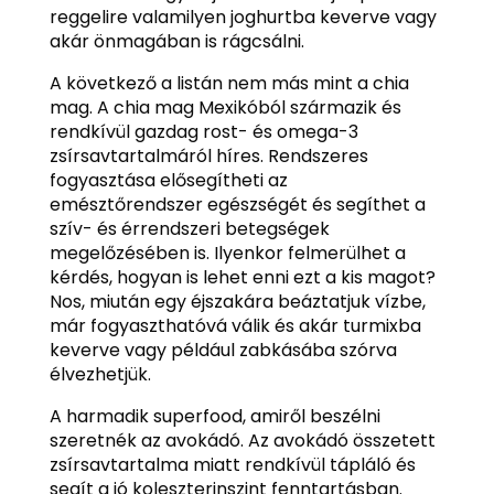
reggelire valamilyen joghurtba keverve vagy
akár önmagában is rágcsálni.
A következő a listán nem más mint a chia
mag. A chia mag Mexikóból származik és
rendkívül gazdag rost- és omega-3
zsírsavtartalmáról híres. Rendszeres
fogyasztása elősegítheti az
emésztőrendszer egészségét és segíthet a
szív- és érrendszeri betegségek
megelőzésében is. Ilyenkor felmerülhet a
kérdés, hogyan is lehet enni ezt a kis magot?
Nos, miután egy éjszakára beáztatjuk vízbe,
már fogyaszthatóvá válik és akár turmixba
keverve vagy például zabkásába szórva
élvezhetjük.
A harmadik superfood, amiről beszélni
szeretnék az avokádó. Az avokádó összetett
zsírsavtartalma miatt rendkívül tápláló és
segít a jó koleszterinszint fenntartásban.