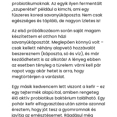
probiotikumoknak. Az egyik ilyen fermentált
„szuperétel” például a kimchi, ami egy
fűszeres koreai savanyúkáposzta. Nem csak
egészséges és tápláló, de nagyon ízletes is!
Az első próbálkozásom során saját magam
készítettem el otthon házi
savanyúkáposztát. Meglepően könnyű volt –
csak kellett néhány alapvető hozzávalót
beszereznem (káposzta, só és víz), és már
kezdődhetett is az alkotás! A lényeg ebben
az esetben tényleg a türelem: várni kell pár
napot vagy akár hetet is arra, hogy
megtörténjen a varázslat.
Egy másik kedvencem lett viszont a kefir – ez
egy tejtermék alapú ital, amiben rengeteg
élő aktív probiotikus baktérium található. Egy
pohár kefir elfogyasztása után szinte azonnal
éreztem, hogy jót tesz a gyomromnak és
javítja az emésztésemet. Ráadásul még