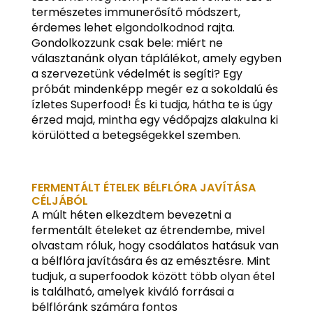
természetes immunerősítő módszert,
érdemes lehet elgondolkodnod rajta.
Gondolkozzunk csak bele: miért ne
választanánk olyan táplálékot, amely egyben
a szervezetünk védelmét is segíti? Egy
próbát mindenképp megér ez a sokoldalú és
ízletes Superfood! És ki tudja, hátha te is úgy
érzed majd, mintha egy védőpajzs alakulna ki
körülötted a betegségekkel szemben.
FERMENTÁLT ÉTELEK BÉLFLÓRA JAVÍTÁSA
CÉLJÁBÓL
A múlt héten elkezdtem bevezetni a
fermentált ételeket az étrendembe, mivel
olvastam róluk, hogy csodálatos hatásuk van
a bélflóra javítására és az emésztésre. Mint
tudjuk, a superfoodok között több olyan étel
is található, amelyek kiváló forrásai a
bélflóránk számára fontos