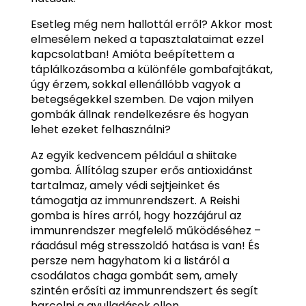
Esetleg még nem hallottál erről? Akkor most
elmesélem neked a tapasztalataimat ezzel
kapcsolatban! Amióta beépítettem a
táplálkozásomba a különféle gombafajtákat,
úgy érzem, sokkal ellenállóbb vagyok a
betegségekkel szemben. De vajon milyen
gombák állnak rendelkezésre és hogyan
lehet ezeket felhasználni?
Az egyik kedvencem például a shiitake
gomba. Állítólag szuper erős antioxidánst
tartalmaz, amely védi sejtjeinket és
támogatja az immunrendszert. A Reishi
gomba is híres arról, hogy hozzájárul az
immunrendszer megfelelő működéséhez –
ráadásul még stresszoldó hatása is van! És
persze nem hagyhatom ki a listáról a
csodálatos chaga gombát sem, amely
szintén erősíti az immunrendszert és segít
harcolni a gyulladások ellen.