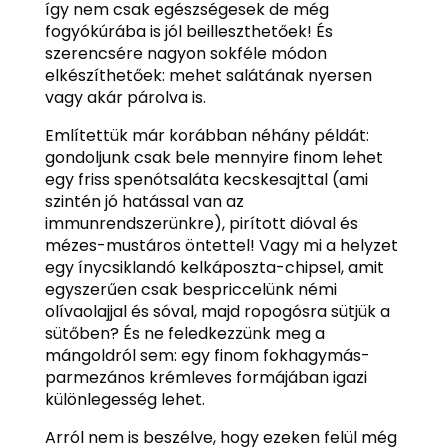
így nem csak egészségesek de még
fogyókúrába is jól beilleszthetőek! És
szerencsére nagyon sokféle módon
elkészíthetőek: mehet salátának nyersen
vagy akár párolva is.
Említettük már korábban néhány példát:
gondoljunk csak bele mennyire finom lehet
egy friss spenótsaláta kecskesajttal (ami
szintén jó hatással van az
immunrendszerünkre), pirított dióval és
mézes-mustáros öntettel! Vagy mi a helyzet
egy ínycsiklandó kelkáposzta-chipsel, amit
egyszerűen csak bespriccelünk némi
olívaolajjal és sóval, majd ropogósra sütjük a
sütőben? És ne feledkezzünk meg a
mángoldról sem: egy finom fokhagymás-
parmezános krémleves formájában igazi
különlegesség lehet.
Arról nem is beszélve, hogy ezeken felül még