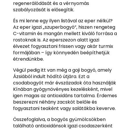
regenerálódását és a vérnyomás
szabályozását is elősegítik.
És mi lenne egy ilyen listával az eper nélkül?
Az eper igazi „szuperbogyó”, hiszen rengeteg
C-vitamin és mangán mellett kiváló forrása a
rostoknak is. Az eperszezon alatt igazi
élvezet fogyasztani frissen vagy akár turmix
formájában – így könnyedén beépíthetjük
étrendünkbe.
Végül pedig itt van még a goji bogyó, amely
Ázsiából indult hódító útjára. Ezt a
csodabogyót már évszázadok óta használják
Kínában gyógynövényes kezelésként, mivel
igen magas az antioxidáns tartalma. Érdemes
beszerezni néhány zacskót belőle és
fogyasztani teaként vagy salátákba keverve.
Összefoglalva, a bogyós gyümölcsökben
található antioxidánsok igazi csodaszerként