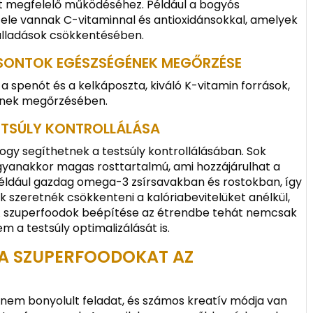
t megfelelő működéséhez. Például a bogyós
tele vannak C-vitaminnal és antioxidánsokkal, amelyek
ulladások csökkentésében.
CSONTOK EGÉSZSÉGÉNEK MEGŐRZÉSE
t a spenót és a kelkáposzta, kiváló K-vitamin források,
ének megőrzésében.
STSÚLY KONTROLLÁLÁSA
ogy segíthetnek a testsúly kontrollálásában. Sok
gyanakkor magas rosttartalmú, ami hozzájárulhat a
például gazdag omega-3 zsírsavakban és rostokban, így
ik szeretnék csökkenteni a kalóriabevitelüket anélkül,
 szuperfoodok beépítése az étrendbe tehát nemcsak
m a testsúly optimalizálását is.
 A SZUPERFOODOKAT AZ
nem bonyolult feladat, és számos kreatív módja van