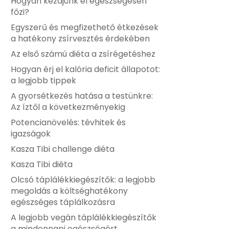
Hogyan kezdjünk el egészségesen
főzi?
Egyszerű és megfizethető étkezések
a hatékony zsírvesztés érdekében
Az első számú diéta a zsírégetéshez
Hogyan érj el kalória deficit állapotot:
a legjobb tippek
A gyorsétkezés hatása a testünkre:
Az íztől a következményekig
Potencianövelés: tévhitek és
igazságok
Kasza Tibi challenge diéta
Kasza Tibi diéta
Olcsó táplálékkiegészítők: a legjobb
megoldás a költséghatékony
egészséges táplálkozásra
A legjobb vegán táplálékkiegészítők
a mindennapi egészségért