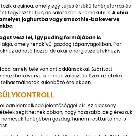
zik a quinoa, amely egy teljes értékű fehérjeforrás és
t fogyaszthatjuk, de salátákba is remekül illik.
A chia
 amelyet joghurtba vagy smoothie-ba keverve
nkbe.
agot vesz fel, így puding formájában is
ld alga, amely rendkívül gazdag tápanyagokban. Por
khoz adható hozzá, de akár energiaszeletekhez is
ood, amely tele van antioxidánsokkal. Szárított
müzlibe keverve is remek választás. Ezek az ételek
felhasználhatók különböző ételekben.
TSÚLYKONTROLL
ollban kiemelkedő jelentőséggel bír. Az alacsony
ételek segíthetnek abban, hogy hosszabb ideig érezzük
ul nemcsak fehérjében gazdag, hanem rosttartalma is
ést.