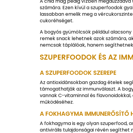
A chia mag pedig vízben megduzzadva tel
számára. Ezen kívül a szuperfoodok gyakr
lassabban emelik meg a vércukorszintet
cukoréhséget.
A bogyós gyümölcsök például alacsony k
remek snack lehetnek azok számára, aki
nemcsak táplálóak, hanem segíthetnek a
SZUPERFOODOK ÉS AZ IM
A SZUPERFOODOK SZEREPE
Az antioxidánsokban gazdag ételek segí
támogathatják az immunválaszt. A bogyó
vannak C-vitaminnal és flavonoidokkal
működéséhez.
A FOKHAGYMA IMMUNERŐSÍTŐ 
A fokhagyma is egy olyan szuperfood, am
antivirális tulajdonságai révén segíthet