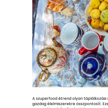
A szuperfood étrend olyan táplálkozási
gazdag élelmiszerekre összpontosít. E