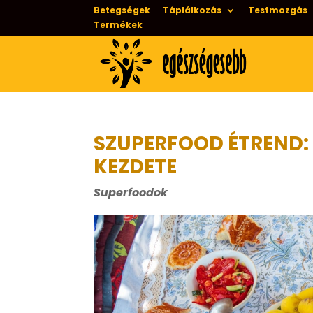
Betegségek
Táplálkozás
Testmozgás
Termékek
SZUPERFOOD ÉTREND:
KEZDETE
Superfoodok