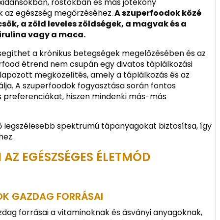
idánsokban, rostokban és más jótékony
ak az egészség megőrzéséhez.
A szuperfoodok közé
ök, a zöld leveles zöldségek, a magvak és a
pirulina vagy a maca.
 segíthet a krónikus betegségek megelőzésében és az
erfood étrend nem csupán egy divatos táplálkozási
pozott megközelítés, amely a táplálkozás és az
álja. A szuperfoodok fogyasztása során fontos
és preferenciákat, hiszen mindenki más-más
tő legszélesebb spektrumú tápanyagokat biztosítsa, így
hez.
 AZ EGÉSZSÉGES ÉLETMÓD
OK GAZDAG FORRÁSAI
zdag forrásai a vitaminoknak és ásványi anyagoknak,