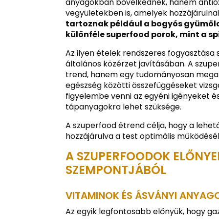
anyagokban bővelkednek, hanem antiox
vegyületekben is, amelyek hozzájáruln
tartoznak például a bogyós gyümölcs
különféle superfood porok, mint a s
Az ilyen ételek rendszeres fogyasztása
általános közérzet javításában. A szup
trend, hanem egy tudományosan megala
egészség közötti összefüggéseket vizsg
figyelembe venni az egyéni igényeket 
tápanyagokra lehet szüksége.
A szuperfood étrend célja, hogy a lehe
hozzájárulva a test optimális működésé
A SZUPERFOODOK ELŐNYEI
SZEMPONTJÁBÓL
VITAMINOK ÉS ÁSVÁNYI ANYAG
Az egyik legfontosabb előnyük, hogy ga