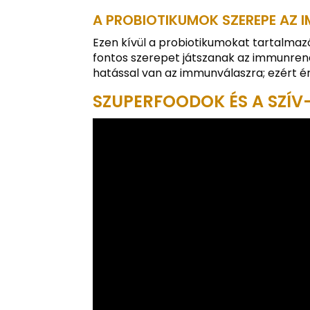
A PROBIOTIKUMOK SZEREPE AZ
Ezen kívül a probiotikumokat tartalmazó 
fontos szerepet játszanak az immunren
hatással van az immunválaszra; ezért é
SZUPERFOODOK ÉS A SZÍV