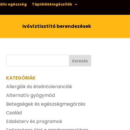
ális egészség
Táplálékkiegészítők
Ivóvíztisztító berendezések
KATEGÓRIÁK
Allergiák és ételintoleranciák
Alternatív gyógymód
Betegségek és egészségmegőrzés
Család
Edzésterv és programok