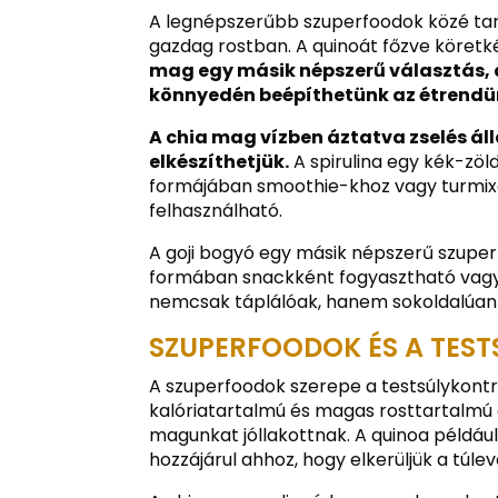
A legnépszerűbb szuperfoodok közé tarto
gazdag rostban. A quinoát főzve köretkén
mag egy másik népszerű választás,
könnyedén beépíthetünk az étrendü
A chia mag vízben áztatva zselés áll
elkészíthetjük.
A spirulina egy kék-zö
formájában smoothie-khoz vagy turmixo
felhasználható.
A goji bogyó egy másik népszerű szuperf
formában snackként fogyasztható vagy 
nemcsak táplálóak, hanem sokoldalúan 
SZUPERFOODOK ÉS A TES
A szuperfoodok szerepe a testsúlykontr
kalóriatartalmú és magas rosttartalmú 
magunkat jóllakottnak. A quinoa példá
hozzájárul ahhoz, hogy elkerüljük a túlev