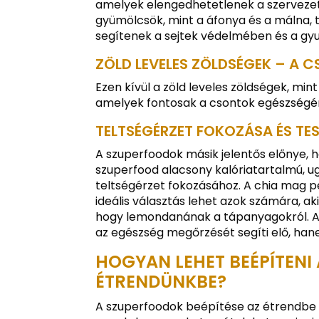
amelyek elengedhetetlenek a szerveze
gyümölcsök, mint a áfonya és a málna, 
segítenek a sejtek védelmében és a gy
ZÖLD LEVELES ZÖLDSÉGEK – A 
Ezen kívül a zöld leveles zöldségek, min
amelyek fontosak a csontok egészség
TELTSÉGÉRZET FOKOZÁSA ÉS TE
A szuperfoodok másik jelentős előnye, h
szuperfood alacsony kalóriatartalmú, u
teltségérzet fokozásához. A chia mag 
ideális választás lehet azok számára, ak
hogy lemondanának a tápanyagokról. A
az egészség megőrzését segíti elő, hane
HOGYAN LEHET BEÉPÍTENI
ÉTRENDÜNKBE?
A szuperfoodok beépítése az étrendbe 