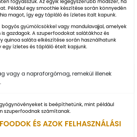
inten fogyasszuk. Az egyik legegyszerűbb módszer, ha
at. Például egy smoothie készítése során könnyedén
a magot, így egy tápláló és ízletes italt kapunk.
uk bogyós gyümölcsökkel vagy mandulavajjal, amelyek
s gazdagok. A szuperfoodokat salátákhoz és
gy quinoa saláta elkészítése során használhatunk
egy ízletes és tápláló ételt kapjunk.
g vagy a napraforgómag, remekül illenek
.
s gyógynövényeket is beépíthetünk, mint például
n szuperfoodnak számítanak.
FOODOK ÉS AZOK FELHASZNÁLÁSI