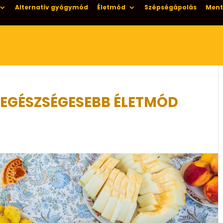
Alternatív gyógymód
Életmód
Szépségápolás
Ment
 EGÉSZSÉGESEBB ÉLETMÓD