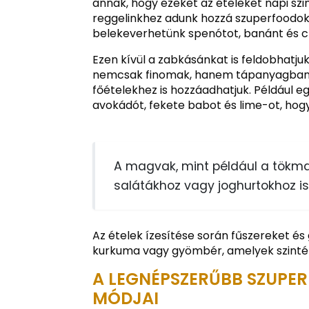
annak, hogy ezeket az ételeket napi sz
reggelinkhez adunk hozzá szuperfoodok
belekeverhetünk spenótot, banánt és chi
Ezen kívül a zabkásánkat is feldobhatj
nemcsak finomak, hanem tápanyagban i
főételekhez is hozzáadhatjuk. Például e
avokádót, fekete babot és lime-ot, hogy 
A magvak, mint például a tökma
salátákhoz vagy joghurtokhoz is
Az ételek ízesítése során fűszereket é
kurkuma vagy gyömbér, amelyek szinté
A LEGNÉPSZERŰBB SZUPER
MÓDJAI