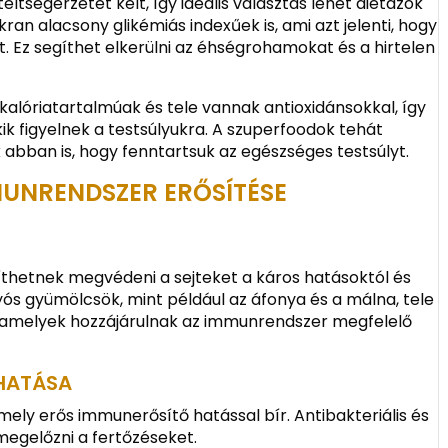
tségérzetet kelt, így ideális választás lehet diétázók
an alacsony glikémiás indexűek is, ami azt jelenti, hogy
. Ez segíthet elkerülni az éhségrohamokat és a hirtelen
alóriatartalmúak és tele vannak antioxidánsokkal, így
k figyelnek a testsúlyukra. A szuperfoodok tehát
bban is, hogy fenntartsuk az egészséges testsúlyt.
MUNRENDSZER ERŐSÍTÉSE
thetnek megvédeni a sejteket a káros hatásoktól és
s gyümölcsök, mint például az áfonya és a málna, tele
, amelyek hozzájárulnak az immunrendszer megfelelő
HATÁSA
ely erős immunerősítő hatással bír. Antibakteriális és
 megelőzni a fertőzéseket.