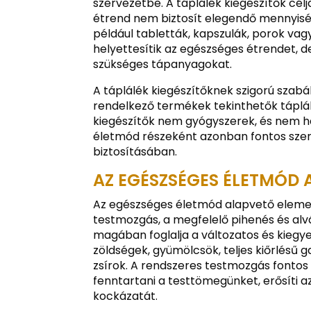
szervezetbe. A táplálék kiegészítők cél
étrend nem biztosít elegendő mennyis
például tabletták, kapszulák, porok va
helyettesítik az egészséges étrendet, 
szükséges tápanyagokat.
A táplálék kiegészítőknek szigorú szabá
rendelkező termékek tekinthetők táplál
kiegészítők nem gyógyszerek, és nem h
életmód részeként azonban fontos szer
biztosításában.
AZ EGÉSZSÉGES ÉLETMÓD A
Az egészséges életmód alapvető elemei 
testmozgás, a megfelelő pihenés és alv
magában foglalja a változatos és kiegy
zöldségek, gyümölcsök, teljes kiőrlésű 
zsírok. A rendszeres testmozgás fonto
fenntartani a testtömegünket, erősíti 
kockázatát.