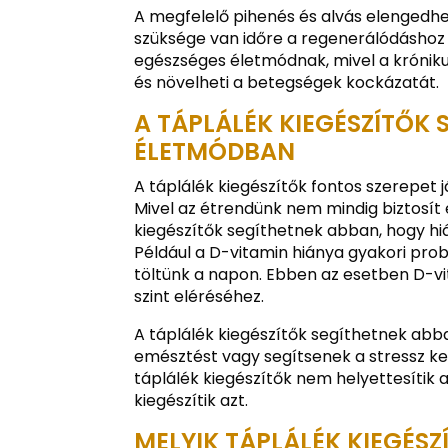
A megfelelő pihenés és alvás elengedh
szüksége van időre a regenerálódáshoz é
egészséges életmódnak, mivel a krónik
és növelheti a betegségek kockázatát.
A TÁPLÁLÉK KIEGÉSZÍTŐK 
ÉLETMÓDBAN
A táplálék kiegészítők fontos szerepet
Mivel az étrendünk nem mindig biztosít
kiegészítők segíthetnek abban, hogy hi
Például a D-vitamin hiánya gyakori pro
töltünk a napon. Ebben az esetben D-vit
szint eléréséhez.
A táplálék kiegészítők segíthetnek abb
emésztést vagy segítsenek a stressz k
táplálék kiegészítők nem helyettesítik
kiegészítik azt.
MELYIK TÁPLÁLÉK KIEGÉSZ