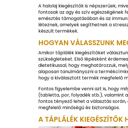
A halolaj kiegészítők is népszerűek, mi
fontosak az agy és szív egészségének f
emésztés támogatásában és az immunren
léteznek, amelyek segíthetnek a stres
készült termékek.
HOGYAN VÁLASSZUNK MEG
Amikor táplálék kiegészítőket választun
szükségleteket. Első lépésként érdemes
dietetikussal, hogy meghatározzuk, me
alaposan tanulmányozni a termékcímkét
hogy a kiválasztott termék megfelelő m
Fontos figyelembe venni azt is, hogy m
(tabletta, por, folyadék stb.), valamint 
fontos tényező lehet a választás során
megfelelő minőségű és biztonságos.
A TÁPLÁLÉK KIEGÉSZÍTŐK