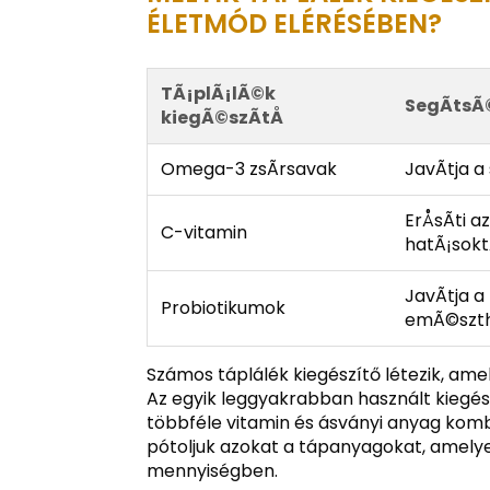
ÉLETMÓD ELÉRÉSÉBEN?
TÃ¡plÃ¡lÃ©k
SegÃ­ts
kiegÃ©szÃ­tÅ
Omega-3 zsÃ­rsavak
JavÃ­tja
ErÅsÃ­ti
C-vitamin
hatÃ¡sokt
JavÃ­tja 
Probiotikumok
emÃ©szth
Számos táplálék kiegészítő létezik, am
Az egyik leggyakrabban használt kiegés
többféle vitamin és ásványi anyag komb
pótoljuk azokat a tápanyagokat, amely
mennyiségben.