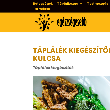
Betegségek
Táplálkozás
Testmozgás
Termékek
TÁPLÁLÉK KIEGÉSZÍTŐ
KULCSA
Táplálékkiegészítők