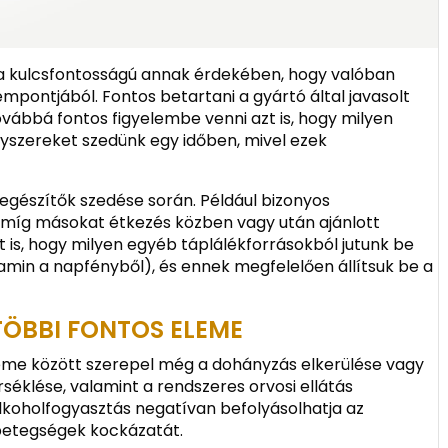
ta kulcsfontosságú annak érdekében, hogy valóban
pontjából. Fontos betartani a gyártó által javasolt
ovábbá fontos figyelembe venni azt is, hogy milyen
yszereket szedünk egy időben, mivel ezek
kiegészítők szedése során. Például bizonyos
, míg másokat étkezés közben vagy után ajánlott
t is, hogy milyen egyéb táplálékforrásokból jutunk be
min a napfényből), és ennek megfelelően állítsuk be a
TÖBBI FONTOS ELEME
eme között szerepel még a dohányzás elkerülése vagy
éklése, valamint a rendszeres orvosi ellátás
alkoholfogyasztás negatívan befolyásolhatja az
 betegségek kockázatát.