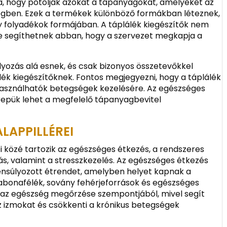
ja, hogy pótolják azokat a tápanyagokat, amelyeket az
égben. Ezek a termékek különböző formákban léteznek,
gy folyadékok formájában. A táplálék kiegészítők nem
de segíthetnek abban, hogy a szervezet megkapja a
lyozás alá esnek, és csak bizonyos összetevőkkel
ék kiegészítőknek. Fontos megjegyezni, hogy a táplálék
asználhatók betegségek kezelésére. Az egészséges
epük lehet a megfelelő tápanyagbevitel
LAPPILLÉREI
közé tartozik az egészséges étkezés, a rendszeres
ás, valamint a stresszkezelés. Az egészséges étkezés
ensúlyozott étrendet, amelyben helyet kapnak a
gabonafélék, sovány fehérjeforrások és egészséges
s az egészség megőrzése szempontjából, mivel segít
az izmokat és csökkenti a krónikus betegségek