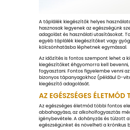
A táplálék kiegészítők helyes használa
hasznosak legyenek az egészségünk szem
adagolást és használati utasításokat. T
egyéb táplálék kiegészítőket vagy gyóg
kölcsönhatásba léphetnek egymással.
Az időzítés is fontos szempont lehet a 
kiegészítőket éhgyomorra kell bevenni
fogyasztani. Fontos figyelembe venni az
bizonyos tápanyagokhoz (például D-vita
kiegészítő adagolását.
AZ EGÉSZSÉGES ÉLETMÓD 
Az egészséges életmód többi fontos el
abbahagyása, az alkoholfogyasztás mérs
igénybevétele. A dohányzás és túlzott 
egészségünket és növelheti a krónikus