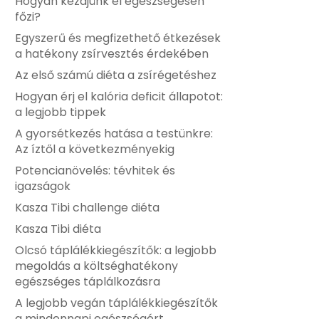
Hogyan kezdjünk el egészségesen
főzi?
Egyszerű és megfizethető étkezések
a hatékony zsírvesztés érdekében
Az első számú diéta a zsírégetéshez
Hogyan érj el kalória deficit állapotot:
a legjobb tippek
A gyorsétkezés hatása a testünkre:
Az íztől a következményekig
Potencianövelés: tévhitek és
igazságok
Kasza Tibi challenge diéta
Kasza Tibi diéta
Olcsó táplálékkiegészítők: a legjobb
megoldás a költséghatékony
egészséges táplálkozásra
A legjobb vegán táplálékkiegészítők
a mindennapi egészségért