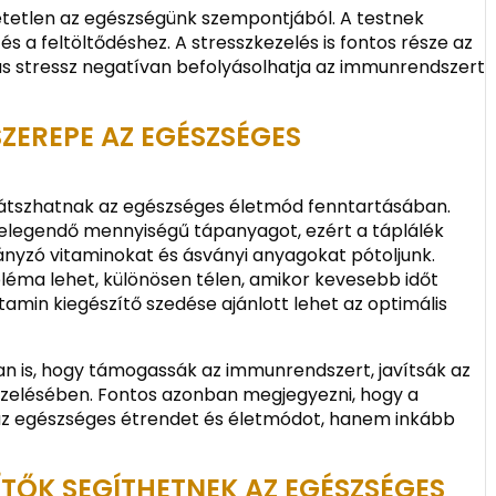
etetlen az egészségünk szempontjából. A testnek
s a feltöltődéshez. A stresszkezelés is fontos része az
us stressz negatívan befolyásolhatja az immunrendszert
SZEREPE AZ EGÉSZSÉGES
 játszhatnak az egészséges életmód fenntartásában.
 elegendő mennyiségű tápanyagot, ezért a táplálék
ányzó vitaminokat és ásványi anyagokat pótoljunk.
bléma lehet, különösen télen, amikor kevesebb időt
amin kiegészítő szedése ajánlott lehet az optimális
an is, hogy támogassák az immunrendszert, javítsák az
ezelésében. Fontos azonban megjegyezni, hogy a
 az egészséges étrendet és életmódot, hanem inkább
ÍTŐK SEGÍTHETNEK AZ EGÉSZSÉGES