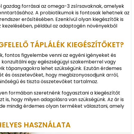
vel gazdag forrásai az omega-3 zsírsavaknak, amelyek
enntartásához. A probiotikumok is fontosak lehetnek az
dszer erősítésében. Ezenkívül olyan kiegészítők is
sz kezelésében, például az adaptogén növényekből
FELELŐ TÁPLÁLÉK KIEGÉSZÍTŐKET?
k, fontos figyelembe venni az egyéni igényeket és
 konzultálni egy egészségügyi szakemberrel vagy
lyik tápanyagokra lehet szükségünk. Ezután érdemes
 és összetevőket, hogy megbizonyosodjunk arról,
inőségű és tiszta összetevőket tartalmaz.
ilyen formában szeretnénk fogyasztani a kiegészítőt
azt is, hogy milyen adagolásra van szükségünk. Az ár is
, de mindig érdemes olyan terméket választani, amely
 HELYES HASZNÁLATA