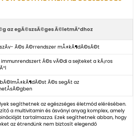
Ã©g az egÃ©szsÃ©ges Ã©letmÃ³dhoz
 a szÃ­v- Ã©s Ã©rrendszer mÅ±kÃ¶dÃ©sÃ©t
 az immunrendszert Ã©s vÃ©di a sejteket a kÃ¡ros
Ã³l
a bÃ©lmÅ±kÃ¶dÃ©st Ã©s segÃ­t az
etÅsÃ©gben
elyek segíthetnek az egészséges életmód elérésében.
zítő a multivitamin és ásványi anyag komplex, amely
inációját tartalmazza. Ezek segíthetnek abban, hogy
eket az étrendünk nem biztosít elegendő