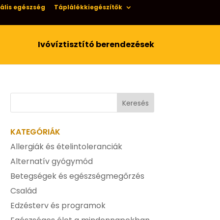
ális egészség
Táplálékkiegészítők
Ivóvíztisztító berendezések
KATEGÓRIÁK
Allergiák és ételintoleranciák
Alternatív gyógymód
Betegségek és egészségmegőrzés
Család
Edzésterv és programok