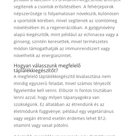
segítenek a csontok erősítésében. A fehérjeporok
népszerűsége is folyamatosan növekszik, különösen
a sportolók körében, mivel segítenek az izomtömeg
növelésében és a regenerációban. A gyógynövény
alapú kiegészítők, mint például az echinacea vagy a
ginseng, szintén keresettek, mivel természetes
módon támogathatják az immunrendszert vagy
növelhetik az energiaszintet.
Hogyan válasszunk megfelelő
táplálékkiegészítőt?
A megfelelő táplálékkiegészítő kiválasztása nem
mindig egyszerű feladat, mivel számos tényezőt
figyelembe kell venni. Először is fontos tisztában
lenni azzal, hogy milyen tápanyagokra van
szükségünk. Ez általában az étrendünk és az
életmódunk függvénye; például egy vegetáriánus
vagy vegán étrend esetén érdemes lehet B12-
vitamint vagy vasat pótolni.