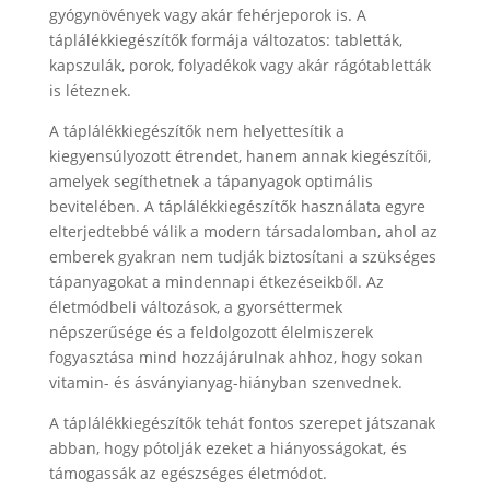
gyógynövények vagy akár fehérjeporok is. A
táplálékkiegészítők formája változatos: tabletták,
kapszulák, porok, folyadékok vagy akár rágótabletták
is léteznek.
A táplálékkiegészítők nem helyettesítik a
kiegyensúlyozott étrendet, hanem annak kiegészítői,
amelyek segíthetnek a tápanyagok optimális
bevitelében. A táplálékkiegészítők használata egyre
elterjedtebbé válik a modern társadalomban, ahol az
emberek gyakran nem tudják biztosítani a szükséges
tápanyagokat a mindennapi étkezéseikből. Az
életmódbeli változások, a gyorséttermek
népszerűsége és a feldolgozott élelmiszerek
fogyasztása mind hozzájárulnak ahhoz, hogy sokan
vitamin- és ásványianyag-hiányban szenvednek.
A táplálékkiegészítők tehát fontos szerepet játszanak
abban, hogy pótolják ezeket a hiányosságokat, és
támogassák az egészséges életmódot.