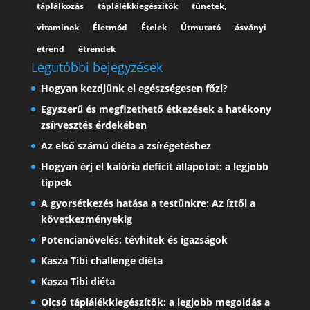
táplálkozás
táplálékkiegészítők
tünetek,
vitaminok
Életmód
Ételek
Útmutató
ásványi
étrend
étrendek
Legutóbbi bejegyzések
Hogyan kezdjünk el egészségesen főzi?
Egyszerű és megfizethető étkezések a hatékony
zsírvesztés érdekében
Az első számú diéta a zsírégetéshez
Hogyan érj el kalória deficit állapotot: a legjobb
tippek
A gyorsétkezés hatása a testünkre: Az íztől a
következményekig
Potencianövelés: tévhitek és igazságok
Kasza Tibi challenge diéta
Kasza Tibi diéta
Olcsó táplálékkiegészítők: a legjobb megoldás a