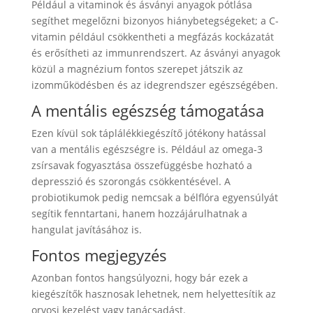
Például a vitaminok és ásványi anyagok pótlása
segíthet megelőzni bizonyos hiánybetegségeket; a C-
vitamin például csökkentheti a megfázás kockázatát
és erősítheti az immunrendszert. Az ásványi anyagok
közül a magnézium fontos szerepet játszik az
izomműködésben és az idegrendszer egészségében.
A mentális egészség támogatása
Ezen kívül sok táplálékkiegészítő jótékony hatással
van a mentális egészségre is. Például az omega-3
zsírsavak fogyasztása összefüggésbe hozható a
depresszió és szorongás csökkentésével. A
probiotikumok pedig nemcsak a bélflóra egyensúlyát
segítik fenntartani, hanem hozzájárulhatnak a
hangulat javításához is.
Fontos megjegyzés
Azonban fontos hangsúlyozni, hogy bár ezek a
kiegészítők hasznosak lehetnek, nem helyettesítik az
orvosi kezelést vagy tanácsadást.