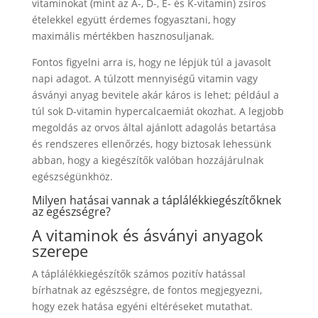
vitaminokat (mint az A-, D-, E- és K-vitamin) zsíros
ételekkel együtt érdemes fogyasztani, hogy
maximális mértékben hasznosuljanak.
Fontos figyelni arra is, hogy ne lépjük túl a javasolt
napi adagot. A túlzott mennyiségű vitamin vagy
ásványi anyag bevitele akár káros is lehet; például a
túl sok D-vitamin hypercalcaemiát okozhat. A legjobb
megoldás az orvos által ajánlott adagolás betartása
és rendszeres ellenőrzés, hogy biztosak lehessünk
abban, hogy a kiegészítők valóban hozzájárulnak
egészségünkhöz.
Milyen hatásai vannak a táplálékkiegészítőknek
az egészségre?
A vitaminok és ásványi anyagok
szerepe
A táplálékkiegészítők számos pozitív hatással
bírhatnak az egészségre, de fontos megjegyezni,
hogy ezek hatása egyéni eltéréseket mutathat.