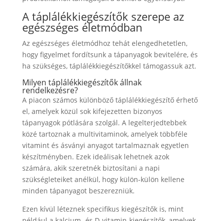
A táplálékkiegészítők szerepe az
egészséges életmódban
Az egészséges életmódhoz tehát elengedhetetlen,
hogy figyelmet fordítsunk a tápanyagok bevitelére, és
ha szükséges, táplálékkiegészítőkkel támogassuk azt.
Milyen táplálékkiegészítők állnak
rendelkezésre?
A piacon számos különböző táplálékkiegészítő érhető
el, amelyek közül sok kifejezetten bizonyos
tápanyagok pótlására szolgál. A legelterjedtebbek
közé tartoznak a multivitaminok, amelyek többféle
vitamint és ásványi anyagot tartalmaznak egyetlen
készítményben. Ezek ideálisak lehetnek azok
számára, akik szeretnék biztosítani a napi
szükségleteiket anélkül, hogy külön-külön kellene
minden tápanyagot beszerezniük.
Ezen kívül léteznek specifikus kiegészítők is, mint
például a kalcium- és D-vitamin-kiegészítők, amelyek