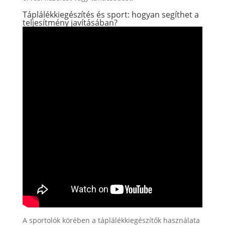
Táplálékkiegészítés és sport: hogyan segíthet a
teljesítmény javításában?
A sportolók körében a táplálékkiegészítők használata