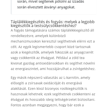
során, mivel segítenek pótolni az izzadás
során elvesztett ásványi anyagokat.
Táplálékkiegészítés és fogyás: melyek a legjobb
kiegészítők a testsúlycsökkentéshez?
A fogyás támogatására számos táplálékkiegészítő áll
rendelkezésre, amelyek különböző
mechanizmusokon keresztül segíthetnek elérni ezt a
célt. Az egyik legismertebb csoport közé tartoznak
azok a kiegészítők, amelyek fokozzák az anyagcserét
vagy csökkentik az étvágyat. Például a zöld tea
kivonat gazdag antioxidánsokban és segíthet növelni
az energiaszintet, ami hozzájárulhat a zsírégetéshez.
Egy másik népszerű választás az L-karnitin, amely
elősegíti a zsírsavak oxidációját és energiává
alakítását. Ezen kívül bizonyos rostkiegészítők is
hasznosak lehetnek; ezek segíthetnek csökkenteni az
étvágyat és hosszabb ideig teltségérzetet biztosítani.
Fontos azonban megjegyezni, hogy bár ezek a