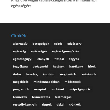
A legjobb vegán táplálékkiegészítők a mindennapi
egészségért
Címkék
alternatív
betegségek
edzés
edzésterv
egészség
egészséges
egészségmegőrzés
egészségügyi
előnyök,
fitnesz
fogyás
fogyókúra
gyógymód
hatások
hatékony
hírek
italok
kezelés,
kezelési
kiegészítők:
kutatások
megelőzés
mindennapokban
módszerek
programok
receptek
szokások
szépségápolás
termékek
természetes
testmozgás
testsúlykontroll:
tippek
titkai
trükkök