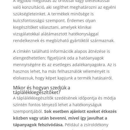
A legjobb megoldás az orvossal vagy dietetikussal
való konzultáció, aki segíthet meghatározni az egyéni
szükségleteinket. A termékek minősége is
kulcsfontosságú szempont. Érdemes olyan
kiegészítőket választani, amelyek klinikai
vizsgálatokkal alátámasztott hatékonysággal
rendelkeznek és megbízható gyártóktól származnak.
A címkén található információk alapos átnézése is
elengedhetetlen; figyeljünk oda a hatóanyagok
mennyiségére és az esetleges adalékanyagokra. Az is
hasznos lehet, ha más felhasználók véleményét is
elolvassuk, hogy képet kapjunk a termék hatásairól.
Mikor és hogyan szedjük a
táplálékkiegészítőket?
A táplálékkiegészítők szedésének időpontja és módja
szintén fontos tényező lehet a hatékonyságuk
szempontjából.
Sok esetben ajánlott ezeket étkezés
közben vagy után bevenni, mivel így javulhat a
tápanyagok felszívódása.
Például a zsíroldékony