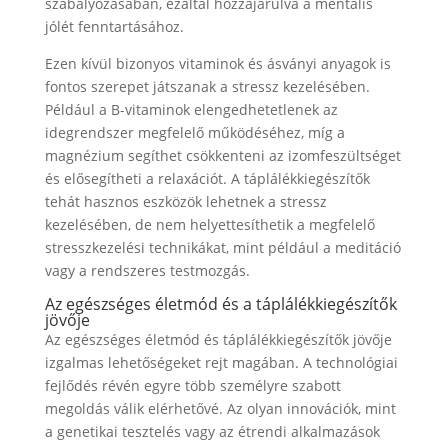
szabályozásában, ezáltal hozzájárulva a mentális
jólét fenntartásához.
Ezen kívül bizonyos vitaminok és ásványi anyagok is
fontos szerepet játszanak a stressz kezelésében.
Például a B-vitaminok elengedhetetlenek az
idegrendszer megfelelő működéséhez, míg a
magnézium segíthet csökkenteni az izomfeszültséget
és elősegítheti a relaxációt. A táplálékkiegészítők
tehát hasznos eszközök lehetnek a stressz
kezelésében, de nem helyettesíthetik a megfelelő
stresszkezelési technikákat, mint például a meditáció
vagy a rendszeres testmozgás.
Az egészséges életmód és a táplálékkiegészítők
jövője
Az egészséges életmód és táplálékkiegészítők jövője
izgalmas lehetőségeket rejt magában. A technológiai
fejlődés révén egyre több személyre szabott
megoldás válik elérhetővé. Az olyan innovációk, mint
a genetikai tesztelés vagy az étrendi alkalmazások