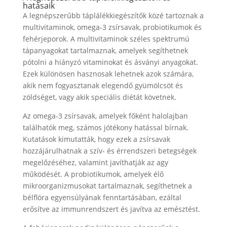
hatásaik
A legnépszerűbb táplálékkiegészítők közé tartoznak a
multivitaminok, omega-3 zsírsavak, probiotikumok és
fehérjeporok. A multivitaminok széles spektrumú
tápanyagokat tartalmaznak, amelyek segíthetnek
pótolni a hiányzó vitaminokat és ásványi anyagokat.
Ezek különösen hasznosak lehetnek azok számára,
akik nem fogyasztanak elegendő gyümölcsöt és
zöldséget, vagy akik speciális diétát követnek.
Az omega-3 zsírsavak, amelyek főként halolajban
találhatók meg, számos jótékony hatással bírnak.
Kutatások kimutatták, hogy ezek a zsírsavak
hozzájárulhatnak a szív- és érrendszeri betegségek
megelőzéséhez, valamint javíthatják az agy
működését. A probiotikumok, amelyek élő
mikroorganizmusokat tartalmaznak, segíthetnek a
bélflóra egyensúlyának fenntartásában, ezáltal
erősítve az immunrendszert és javítva az emésztést.