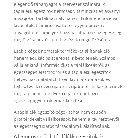
elegendő tápanyagot a szervezet számára. A
táplálékkiegészítők nemcsak vitaminokat és ásványi
anyagokat tartalmaznak, hanem különféle növényi
kivonatokat, aminosavakat és egyéb bioaktív
anyagokat is, amelyek hozzájárulhatnak az egészség
megőrzéséhez és a betegségek megelőzéséhez.
Ezek a cégek nemcsak termékeket állítanak elő,
hanem edukációs szerepet is betöltenek. Számos
vállalat kínál információkat a táplálkozásról, az
egészséges életmódról és a táplálékkiegészítők
helyes használatáról. Ezen kívül a kutatások és
fejlesztések révén újabb és újabb termékek jelennek
meg a piacon, amelyek célja a különböző
egészségügyi problémák kezelése.
A táplálékkiegészítő cégek tehát nem csupán
profitérdekelt vállalkozások, hanem aktív résztvevői
az egészségtudatos társadalom kialakításának.
A legnépszerűbb táplálékkiegészítők és