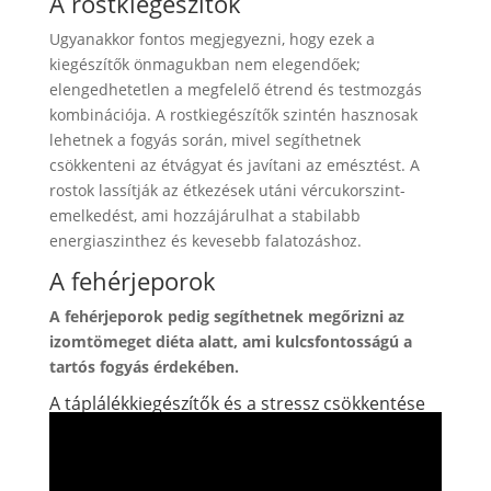
A rostkiegészítők
Ugyanakkor fontos megjegyezni, hogy ezek a
kiegészítők önmagukban nem elegendőek;
elengedhetetlen a megfelelő étrend és testmozgás
kombinációja. A rostkiegészítők szintén hasznosak
lehetnek a fogyás során, mivel segíthetnek
csökkenteni az étvágyat és javítani az emésztést. A
rostok lassítják az étkezések utáni vércukorszint-
emelkedést, ami hozzájárulhat a stabilabb
energiaszinthez és kevesebb falatozáshoz.
A fehérjeporok
A fehérjeporok pedig segíthetnek megőrizni az
izomtömeget diéta alatt, ami kulcsfontosságú a
tartós fogyás érdekében.
A táplálékkiegészítők és a stressz csökkentése