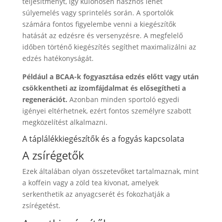
teljesítményt, így különösen hasznos lehet
súlyemelés vagy sprintelés során. A sportolók
számára fontos figyelembe venni a kiegészítők
hatását az edzésre és versenyzésre. A megfelelő
időben történő kiegészítés segíthet maximalizálni az
edzés hatékonyságát.
Például a BCAA-k fogyasztása edzés előtt vagy után
csökkentheti az izomfájdalmat és elősegítheti a
regenerációt.
Azonban minden sportoló egyedi
igényei eltérhetnek, ezért fontos személyre szabott
megközelítést alkalmazni.
A táplálékkiegészítők és a fogyás kapcsolata
A zsírégetők
Ezek általában olyan összetevőket tartalmaznak, mint
a koffein vagy a zöld tea kivonat, amelyek
serkenthetik az anyagcserét és fokozhatják a
zsírégetést.