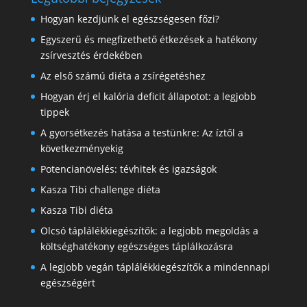
Hogyan kezdjünk el egészségesen főzi?
Egyszerű és megfizethető étkezések a hatékony
zsírvesztés érdekében
Az első számú diéta a zsírégetéshez
Hogyan érj el kalória deficit állapotot: a legjobb
tippek
A gyorsétkezés hatása a testünkre: Az íztől a
következményekig
Potencianövelés: tévhitek és igazságok
Kasza Tibi challenge diéta
Kasza Tibi diéta
Olcsó táplálékkiegészítők: a legjobb megoldás a
költséghatékony egészséges táplálkozásra
A legjobb vegán táplálékkiegészítők a mindennapi
egészségért