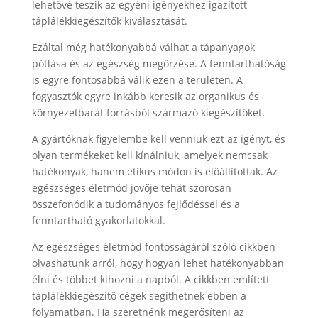
lehetővé teszik az egyéni igényekhez igazított
táplálékkiegészítők kiválasztását.
Ezáltal még hatékonyabbá válhat a tápanyagok
pótlása és az egészség megőrzése. A fenntarthatóság
is egyre fontosabbá válik ezen a területen. A
fogyasztók egyre inkább keresik az organikus és
környezetbarát forrásból származó kiegészítőket.
A gyártóknak figyelembe kell venniük ezt az igényt, és
olyan termékeket kell kínálniuk, amelyek nemcsak
hatékonyak, hanem etikus módon is előállítottak. Az
egészséges életmód jövője tehát szorosan
összefonódik a tudományos fejlődéssel és a
fenntartható gyakorlatokkal.
Az egészséges életmód fontosságáról szóló cikkben
olvashatunk arról, hogy hogyan lehet hatékonyabban
élni és többet kihozni a napból. A cikkben említett
táplálékkiegészítő cégek segíthetnek ebben a
folyamatban. Ha szeretnénk megerősíteni az