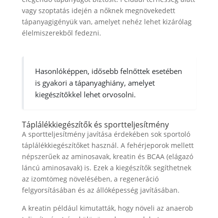
vagy szoptatás idején a nőknek megnövekedett
tápanyagigényük van, amelyet nehéz lehet kizárólag
élelmiszerekből fedezni.
Hasonlóképpen, idősebb felnőttek esetében
is gyakori a tápanyaghiány, amelyet
kiegészítőkkel lehet orvosolni.
Táplálékkiegészítők és sportteljesítmény
A sportteljesítmény javítása érdekében sok sportoló
táplálékkiegészítőket használ. A fehérjeporok mellett
népszerűek az aminosavak, kreatin és BCAA (elágazó
láncú aminosavak) is. Ezek a kiegészítők segíthetnek
az izomtömeg növelésében, a regeneráció
felgyorsításában és az állóképesség javításában.
A kreatin például kimutatták, hogy növeli az anaerob