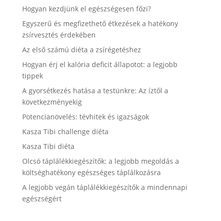
Hogyan kezdjünk el egészségesen főzi?
Egyszerű és megfizethető étkezések a hatékony
zsírvesztés érdekében
Az első számú diéta a zsírégetéshez
Hogyan érj el kalória deficit állapotot: a legjobb
tippek
A gyorsétkezés hatása a testünkre: Az íztől a
következményekig
Potencianövelés: tévhitek és igazságok
Kasza Tibi challenge diéta
Kasza Tibi diéta
Olcsó táplálékkiegészítők: a legjobb megoldás a
költséghatékony egészséges táplálkozásra
A legjobb vegán táplálékkiegészítők a mindennapi
egészségért