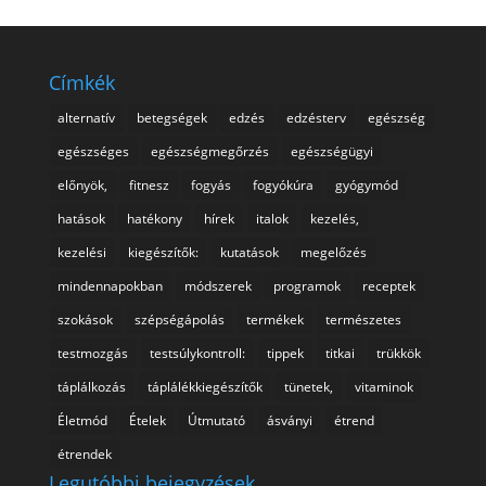
Címkék
alternatív
betegségek
edzés
edzésterv
egészség
egészséges
egészségmegőrzés
egészségügyi
előnyök,
fitnesz
fogyás
fogyókúra
gyógymód
hatások
hatékony
hírek
italok
kezelés,
kezelési
kiegészítők:
kutatások
megelőzés
mindennapokban
módszerek
programok
receptek
szokások
szépségápolás
termékek
természetes
testmozgás
testsúlykontroll:
tippek
titkai
trükkök
táplálkozás
táplálékkiegészítők
tünetek,
vitaminok
Életmód
Ételek
Útmutató
ásványi
étrend
étrendek
Legutóbbi bejegyzések