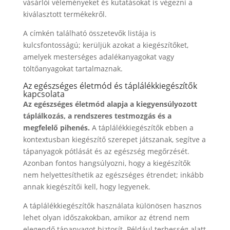
vásárlói véleményeket és kutatásokat is végezni a
kiválasztott termékekről.
A címkén található összetevők listája is
kulcsfontosságú; kerüljük azokat a kiegészítőket,
amelyek mesterséges adalékanyagokat vagy
töltőanyagokat tartalmaznak.
Az egészséges életmód és táplálékkiegészítők
kapcsolata
Az egészséges életmód alapja a kiegyensúlyozott
táplálkozás, a rendszeres testmozgás és a
megfelelő pihenés.
A táplálékkiegészítők ebben a
kontextusban kiegészítő szerepet játszanak, segítve a
tápanyagok pótlását és az egészség megőrzését.
Azonban fontos hangsúlyozni, hogy a kiegészítők
nem helyettesíthetik az egészséges étrendet; inkább
annak kiegészítői kell, hogy legyenek.
A táplálékkiegészítők használata különösen hasznos
lehet olyan időszakokban, amikor az étrend nem
elegendő tápanyagot biztosít. Például terhesség alatt