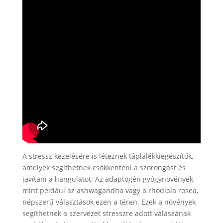
A stressz kezelésére is léteznek táplálékkiegészítők,
amelyek segíthetnek csökkenteni a szorongást és
javítani a hangulatot. Az adaptogén gyógynövények,
mint például az ashwagandha vagy a rhodiola rosea,
népszerű választások ezen a téren. Ezek a növények
segíthetnek a szervezet stresszre adott válaszának