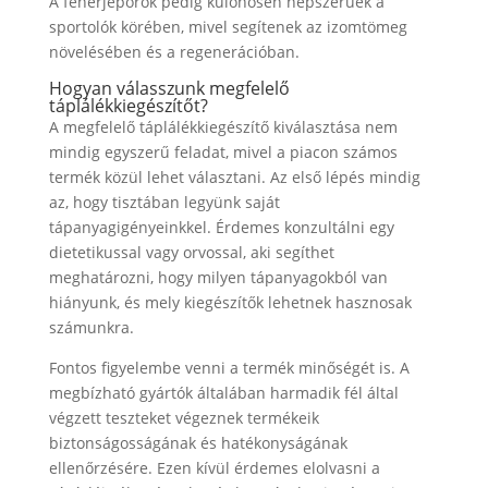
A fehérjeporok pedig különösen népszerűek a
sportolók körében, mivel segítenek az izomtömeg
növelésében és a regenerációban.
Hogyan válasszunk megfelelő
táplálékkiegészítőt?
A megfelelő táplálékkiegészítő kiválasztása nem
mindig egyszerű feladat, mivel a piacon számos
termék közül lehet választani. Az első lépés mindig
az, hogy tisztában legyünk saját
tápanyagigényeinkkel. Érdemes konzultálni egy
dietetikussal vagy orvossal, aki segíthet
meghatározni, hogy milyen tápanyagokból van
hiányunk, és mely kiegészítők lehetnek hasznosak
számunkra.
Fontos figyelembe venni a termék minőségét is. A
megbízható gyártók általában harmadik fél által
végzett teszteket végeznek termékeik
biztonságosságának és hatékonyságának
ellenőrzésére. Ezen kívül érdemes elolvasni a