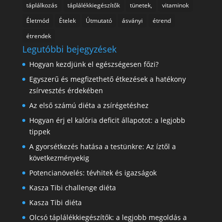
táplálkozás
táplálékkiegészítők
tünetek,
vitaminok
Életmód
Ételek
Útmutató
ásványi
étrend
étrendek
Legutóbbi bejegyzések
Hogyan kezdjünk el egészségesen főzi?
Egyszerű és megfizethető étkezések a hatékony
zsírvesztés érdekében
Az első számú diéta a zsírégetéshez
Hogyan érj el kalória deficit állapotot: a legjobb
tippek
A gyorsétkezés hatása a testünkre: Az íztől a
következményekig
Potencianövelés: tévhitek és igazságok
Kasza Tibi challenge diéta
Kasza Tibi diéta
Olcsó táplálékkiegészítők: a legjobb megoldás a