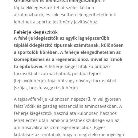
sérüléseket és fenntartsa energiaszintjét.
A
táplálékkiegészítők tehát széles körben
alkalmazhatók, és sok esetben elengedhetetlenek
lehetnek a sportteljesítmény javításához.
Fehérje kiegészítők
A fehérje kiegészítők az egyik legnépszerűbb
táplálékkiegészítő típusnak számítanak, különösen
a sportolók körében.
A fehérje elengedhetetlen az
izomépítéshez és a regenerációhoz, mivel az izmok
fő építőkövei.
A fehérje kiegészítők különböző
forrásokból származhatnak, például tejből
(tejsavófehérje), tojásból vagy növényi forrásokból
(szója-, borsó- vagy rizsfehérje).
A tejsavófehérje különösen népszerű, mivel gyorsan
felszívódik és gazdag esszenciális aminosavakban. A
fehérje kiegészítők használata különösen hasznos
lehet edzés után, amikor a testnek szüksége van az
aminosavakra az izomregenerációhoz. Egyes
kutatások azt mutatják, hogy a megfelelő mennyiségű