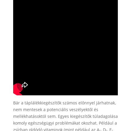
Bár a táplálékkiegészítők számos előnnyel járhatnak,
nem mentesek a potenciális veszélyektől és
mellékhatásoktól sem. Egyes kiegészítők túladagolása
komoly egészségügyi problémákat okozhat. Például a
zsírban oldódó vitaminok (mint például az A-, D-, E-