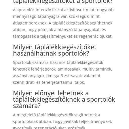
táplálékkiegészítőket a sportolók?
A sportolók intenzív fizikai aktivitásuk miatt nagyobb
mennyiségű tápanyagra van szükségük, mint
átlagembereknek. A táplálékkiegészítők segíthetnek
abban, hogy pótolják a hiányzó tápanyagokat, és
támogassák a teljesítményüket és regenerációjukat.
Milyen táplálékkiegészítőket
használhatnak sportolók?
Sportolók számára hasznos táplálékkiegészítők
lehetnek fehérjeporok, aminosavak, multivitaminok,
ásványi anyagok, omega-3 zsírsavak, valamint
szénhidrát- és fehérjetartalmú italok.
Milyen előnyei lehetnek a
táplálékkiegészítőknek a sportolók
számára?
A megfelelő táplálékkiegészítők segíthetnek a
sportolóknak abban, hogy javítsák teljesítményüket,
gyorsítsák regenerációjukat, erősítsék