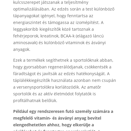
kulcsszerepet játszanak a teljesítmény
optimalizálásában. Az edzés során a test különböző
tápanyagokat igényel, hogy fenntartsa az
energiaszintet és támogassa az izomépítést. A
leggyakoribb kiegészítők közé tartoznak a
fehérjeporok, kreatinok, BCAA-k (elágazó láncú
aminosavak) és különböző vitaminok és ásványi
anyagok.
Ezek a termékek segíthetnek a sportolóknak abban,
hogy gyorsabban regenerálódjanak, csökkentsék a
fáradtságot és javítsák az edzés hatékonyságát. A
táplálékkiegészítők használata azonban nem csupán
a versenysportolókra korlátozódik. Az amatőr
sportolók és az aktív életmódot folytatók is
profitálhatnak belőlük.
Például egy rendszeresen futó személy számára a
megfelelő vitamin- és ásványi anyag bevitel
elengedhetetlen ahhoz, hogy elkerülje a