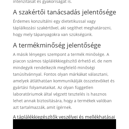
intenzitását és gyakoriságát is.
A szakértői tanácsadás jelentősége
Érdemes konzultálni egy dietetikussal vagy
táplálkozási szakértővel, aki segíthet meghatározni,
hogy mely tápanyagokra van szükségünk.
A termékminőség jelentősége
A másik lényeges szempont a termék minősége. A
piacon számos táplálékkiegészítő érhető el, de nem
mindegyik rendelkezik megfelelő minőségi
tanúsítvánnyal. Fontos olyan márkákat választani,
amelyek átláthatóan kommunikálják összetevőiket és
gyártási folyamataikat. Az olyan független
laboratóriumok által végzett tesztelés is hasznos
lehet annak biztosítására, hogy a termékek valóban
azt tartalmazzák, amit ígérnek.
A táplálékkiegészítők veszélyei és mellékhatásai