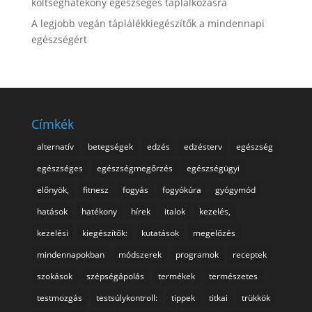
költséghatékony egészséges táplálkozásra
A legjobb vegán táplálékkiegészítők a mindennapi
egészségért
Címkék
alternatív
betegségek
edzés
edzésterv
egészség
egészséges
egészségmegőrzés
egészségügyi
előnyök,
fitnesz
fogyás
fogyókúra
gyógymód
hatások
hatékony
hírek
italok
kezelés,
kezelési
kiegészítők:
kutatások
megelőzés
mindennapokban
módszerek
programok
receptek
szokások
szépségápolás
termékek
természetes
testmozgás
testsúlykontroll:
tippek
titkai
trükkök