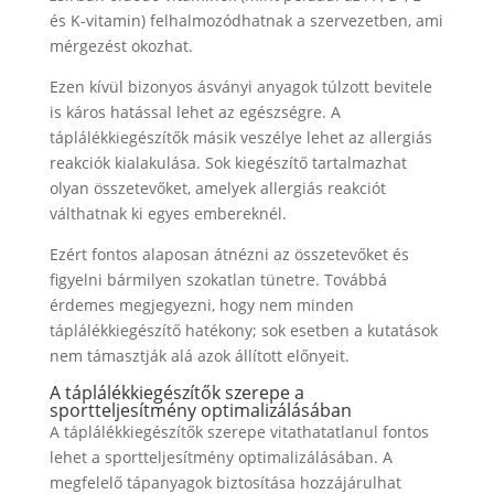
és K-vitamin) felhalmozódhatnak a szervezetben, ami
mérgezést okozhat.
Ezen kívül bizonyos ásványi anyagok túlzott bevitele
is káros hatással lehet az egészségre. A
táplálékkiegészítők másik veszélye lehet az allergiás
reakciók kialakulása. Sok kiegészítő tartalmazhat
olyan összetevőket, amelyek allergiás reakciót
válthatnak ki egyes embereknél.
Ezért fontos alaposan átnézni az összetevőket és
figyelni bármilyen szokatlan tünetre. Továbbá
érdemes megjegyezni, hogy nem minden
táplálékkiegészítő hatékony; sok esetben a kutatások
nem támasztják alá azok állított előnyeit.
A táplálékkiegészítők szerepe a
sportteljesítmény optimalizálásában
A táplálékkiegészítők szerepe vitathatatlanul fontos
lehet a sportteljesítmény optimalizálásában. A
megfelelő tápanyagok biztosítása hozzájárulhat