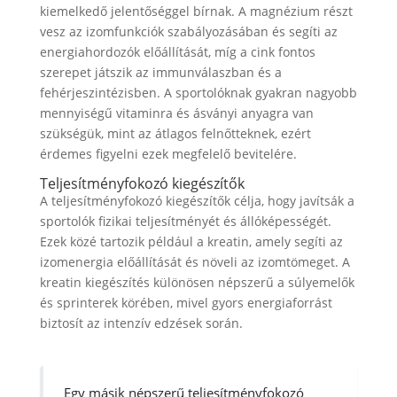
kiemelkedő jelentőséggel bírnak. A magnézium részt
vesz az izomfunkciók szabályozásában és segíti az
energiahordozók előállítását, míg a cink fontos
szerepet játszik az immunválaszban és a
fehérjeszintézisben. A sportolóknak gyakran nagyobb
mennyiségű vitaminra és ásványi anyagra van
szükségük, mint az átlagos felnőtteknek, ezért
érdemes figyelni ezek megfelelő bevitelére.
Teljesítményfokozó kiegészítők
A teljesítményfokozó kiegészítők célja, hogy javítsák a
sportolók fizikai teljesítményét és állóképességét.
Ezek közé tartozik például a kreatin, amely segíti az
izomenergia előállítását és növeli az izomtömeget. A
kreatin kiegészítés különösen népszerű a súlyemelők
és sprinterek körében, mivel gyors energiaforrást
biztosít az intenzív edzések során.
Egy másik népszerű teljesítményfokozó