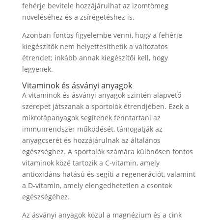
fehérje bevitele hozzájárulhat az izomtömeg
növeléséhez és a zsírégetéshez is.
Azonban fontos figyelembe venni, hogy a fehérje
kiegészítők nem helyettesíthetik a változatos
étrendet; inkább annak kiegészítői kell, hogy
legyenek.
Vitaminok és ásványi anyagok
A vitaminok és ásványi anyagok szintén alapvető
szerepet játszanak a sportolók étrendjében. Ezek a
mikrotápanyagok segítenek fenntartani az
immunrendszer működését, támogatják az
anyagcserét és hozzájárulnak az általános
egészséghez. A sportolók számára különösen fontos
vitaminok közé tartozik a C-vitamin, amely
antioxidáns hatású és segíti a regenerációt, valamint
a D-vitamin, amely elengedhetetlen a csontok
egészségéhez.
Az ásványi anyagok közül a magnézium és a cink