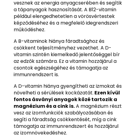
vesznek az energia anyagcserében és segítik
a tápanyagok hasznosítását. A B12-vitamin
például elengedhetetlen a vörösvértestek
képződéséhez és a megfelelő idegrendszeri
működéshez.
A B-vitaminok hiánya fáradtsághoz és
csökkent teljesítményhez vezethet. A D-
vitamin szintén kiemelkedő jelentőséggel bír
az edzők számára. Ez a vitamin hozzájárul a
csontok egészségéhez és támogatja az
immunrendszert is.
A D-vitamin hiánya gyengítheti az izmokat és
növelheti a sérülések kockázatát.
Ezen kívül
fontos ásványi anyagok közé tartozik a
magnézium és a cink is.
A magnézium részt
vesz az izomfunkciók szabályozásában és
segíti a fáradtság csökkentését, míg a cink
támogatja az immunrendszert és hozzájárul
az izomnövekedéshez.