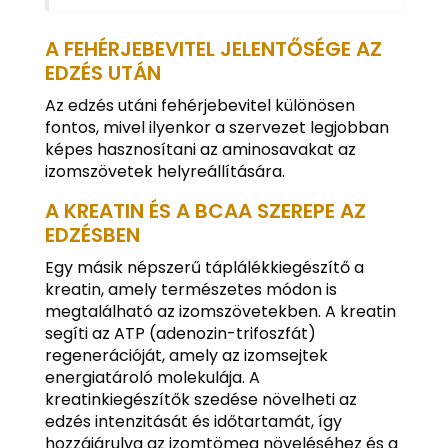
A FEHÉRJEBEVITEL JELENTŐSÉGE AZ
EDZÉS UTÁN
Az edzés utáni fehérjebevitel különösen
fontos, mivel ilyenkor a szervezet legjobban
képes hasznosítani az aminosavakat az
izomszövetek helyreállítására.
A KREATIN ÉS A BCAA SZEREPE AZ
EDZÉSBEN
Egy másik népszerű táplálékkiegészítő a
kreatin, amely természetes módon is
megtalálható az izomszövetekben. A kreatin
segíti az ATP (adenozin-trifoszfát)
regenerációját, amely az izomsejtek
energiatároló molekulája. A
kreatinkiegészítők szedése növelheti az
edzés intenzitását és időtartamát, így
hozzájárulva az izomtömeg növeléséhez és a