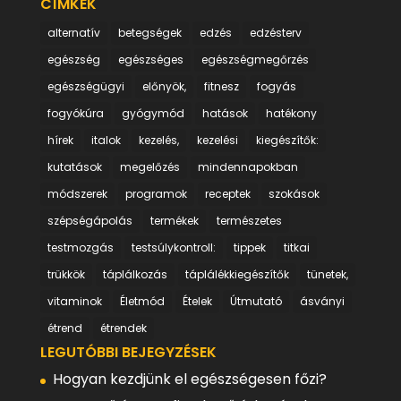
CÍMKÉK
alternatív
betegségek
edzés
edzésterv
egészség
egészséges
egészségmegőrzés
egészségügyi
előnyök,
fitnesz
fogyás
fogyókúra
gyógymód
hatások
hatékony
hírek
italok
kezelés,
kezelési
kiegészítők:
kutatások
megelőzés
mindennapokban
módszerek
programok
receptek
szokások
szépségápolás
termékek
természetes
testmozgás
testsúlykontroll:
tippek
titkai
trükkök
táplálkozás
táplálékkiegészítők
tünetek,
vitaminok
Életmód
Ételek
Útmutató
ásványi
étrend
étrendek
LEGUTÓBBI BEJEGYZÉSEK
Hogyan kezdjünk el egészségesen főzi?