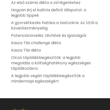
Az első számú diéta a zsírégetéshez
Hogyan érj el kalória deficit állapotot: a
legjobb tippek
A gyorsétkezés hatása a testünkre: Az íztől a
következményekig
Potencianövelés: tévhitek és igazságok
Kasza Tibi challenge diéta
Kasza Tibi diéta
Olcsó táplálékkiegészítők: a legjobb
megoldás a költséghatékony egészséges
táplálkozásra
A legjobb vegán táplálékkiegészítők a
mindennapi egészségért