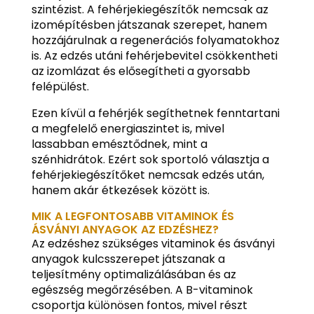
szintézist. A fehérjekiegészítők nemcsak az
izomépítésben játszanak szerepet, hanem
hozzájárulnak a regenerációs folyamatokhoz
is. Az edzés utáni fehérjebevitel csökkentheti
az izomlázat és elősegítheti a gyorsabb
felépülést.
Ezen kívül a fehérjék segíthetnek fenntartani
a megfelelő energiaszintet is, mivel
lassabban emésztődnek, mint a
szénhidrátok. Ezért sok sportoló választja a
fehérjekiegészítőket nemcsak edzés után,
hanem akár étkezések között is.
MIK A LEGFONTOSABB VITAMINOK ÉS
ÁSVÁNYI ANYAGOK AZ EDZÉSHEZ?
Az edzéshez szükséges vitaminok és ásványi
anyagok kulcsszerepet játszanak a
teljesítmény optimalizálásában és az
egészség megőrzésében. A B-vitaminok
csoportja különösen fontos, mivel részt