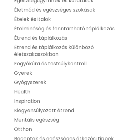
Egészségügyi hírek és kutatások
Életmód és egészséges szokások
Ételek és italok
Ételminőség és fenntartható táplálkozás
Étrend és táplálkozás
Étrend és táplálkozás különböző
életszakaszokban
Fogyókúra és testsúlykontroll
Gyerek
Gyógyszerek
Health
Inspiration
Kiegyensúlyozott étrend
Mentális egészség
Otthon
Receptek és egészséges étkezési tippek