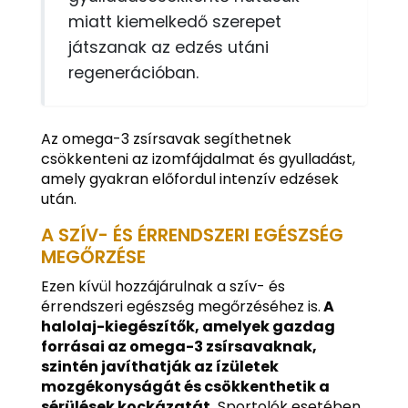
miatt kiemelkedő szerepet
játszanak az edzés utáni
regenerációban.
Az omega-3 zsírsavak segíthetnek
csökkenteni az izomfájdalmat és gyulladást,
amely gyakran előfordul intenzív edzések
után.
A SZÍV- ÉS ÉRRENDSZERI EGÉSZSÉG
MEGŐRZÉSE
Ezen kívül hozzájárulnak a szív- és
érrendszeri egészség megőrzéséhez is.
A
halolaj-kiegészítők, amelyek gazdag
forrásai az omega-3 zsírsavaknak,
szintén javíthatják az ízületek
mozgékonyságát és csökkenthetik a
sérülések kockázatát.
Sportolók esetében