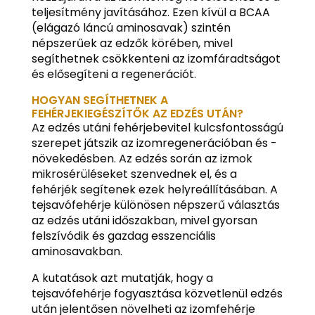
teljesítmény javításához. Ezen kívül a BCAA
(elágazó láncú aminosavak) szintén
népszerűek az edzők körében, mivel
segíthetnek csökkenteni az izomfáradtságot
és elősegíteni a regenerációt.
HOGYAN SEGÍTHETNEK A
FEHÉRJEKIEGÉSZÍTŐK AZ EDZÉS UTÁN?
Az edzés utáni fehérjebevitel kulcsfontosságú
szerepet játszik az izomregenerációban és -
növekedésben. Az edzés során az izmok
mikrosérüléseket szenvednek el, és a
fehérjék segítenek ezek helyreállításában. A
tejsavófehérje különösen népszerű választás
az edzés utáni időszakban, mivel gyorsan
felszívódik és gazdag esszenciális
aminosavakban.
A kutatások azt mutatják, hogy a
tejsavófehérje fogyasztása közvetlenül edzés
után jelentősen növelheti az izomfehérje