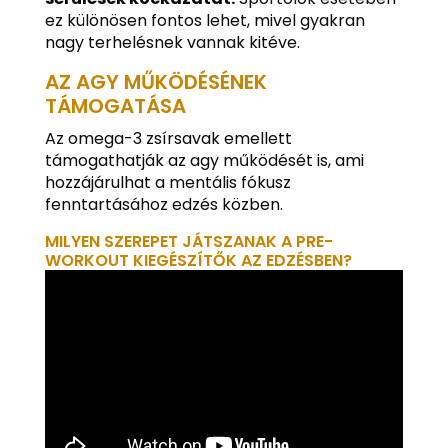
ez különösen fontos lehet, mivel gyakran
nagy terhelésnek vannak kitéve.
AZ AGY MŰKÖDÉSÉNEK
TÁMOGATÁSA
Az omega-3 zsírsavak emellett
támogathatják az agy működését is, ami
hozzájárulhat a mentális fókusz
fenntartásához edzés közben.
MILYEN SZEREPET JÁTSZANAK A PRE-
WORKOUT KIEGÉSZÍTŐK AZ EDZÉSBEN?