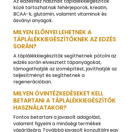
Az edzéshez használt táplálékkiegészítők
közé tartozhatnak fehérjeporok, kreatin,
BCAA-k, glutamin, valamint vitaminok és
ásványi anyagok.
MILYEN ELŐNYEI LEHETNEK A
TÁPLÁLÉKKIEGÉSZÍTŐKNEK AZ EDZÉS
SORÁN?
A táplálékkiegészítők segíthetnek pótolni az
edzés során elvesztett tápanyagokat,
támogathatják az izomépítést, javíthatják az
teljesítményt és segíthetnek a
regenerációban.
MILYEN ÓVINTÉZKEDÉSEKET KELL
BETARTANI A TÁPLÁLÉKKIEGÉSZÍTŐK
HASZNÁLATAKOR?
Fontos betartani a javasolt adagolást,
valamint figyelni a minőségi termékek
vásárlására. Továbbá javasolt konzultálni egy