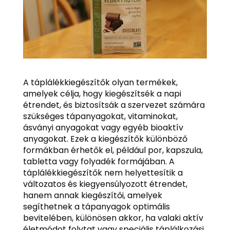
A táplálékkiegészítők olyan termékek,
amelyek célja, hogy kiegészítsék a napi
étrendet, és biztosítsák a szervezet számára
szükséges tápanyagokat, vitaminokat,
ásványi anyagokat vagy egyéb bioaktív
anyagokat. Ezek a kiegészítők különböző
formákban érhetők el, például por, kapszula,
tabletta vagy folyadék formájában. A
táplálékkiegészítők nem helyettesítik a
változatos és kiegyensúlyozott étrendet,
hanem annak kiegészítői, amelyek
segíthetnek a tápanyagok optimális
bevitelében, különösen akkor, ha valaki aktív
életmódot folytat vagy speciális táplálkozási