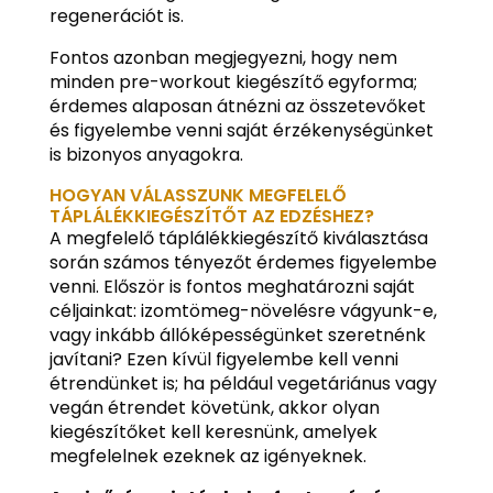
regenerációt is.
Fontos azonban megjegyezni, hogy nem
minden pre-workout kiegészítő egyforma;
érdemes alaposan átnézni az összetevőket
és figyelembe venni saját érzékenységünket
is bizonyos anyagokra.
HOGYAN VÁLASSZUNK MEGFELELŐ
TÁPLÁLÉKKIEGÉSZÍTŐT AZ EDZÉSHEZ?
A megfelelő táplálékkiegészítő kiválasztása
során számos tényezőt érdemes figyelembe
venni. Először is fontos meghatározni saját
céljainkat: izomtömeg-növelésre vágyunk-e,
vagy inkább állóképességünket szeretnénk
javítani? Ezen kívül figyelembe kell venni
étrendünket is; ha például vegetáriánus vagy
vegán étrendet követünk, akkor olyan
kiegészítőket kell keresnünk, amelyek
megfelelnek ezeknek az igényeknek.