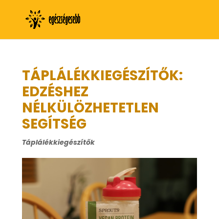
TÁPLÁLÉKKIEGÉSZÍTŐK:
EDZÉSHEZ
NÉLKÜLÖZHETETLEN
SEGÍTSÉG
Táplálékkiegészítők