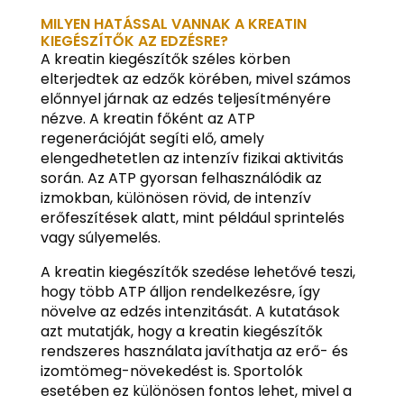
MILYEN HATÁSSAL VANNAK A KREATIN
KIEGÉSZÍTŐK AZ EDZÉSRE?
A kreatin kiegészítők széles körben
elterjedtek az edzők körében, mivel számos
előnnyel járnak az edzés teljesítményére
nézve. A kreatin főként az ATP
regenerációját segíti elő, amely
elengedhetetlen az intenzív fizikai aktivitás
során. Az ATP gyorsan felhasználódik az
izmokban, különösen rövid, de intenzív
erőfeszítések alatt, mint például sprintelés
vagy súlyemelés.
A kreatin kiegészítők szedése lehetővé teszi,
hogy több ATP álljon rendelkezésre, így
növelve az edzés intenzitását. A kutatások
azt mutatják, hogy a kreatin kiegészítők
rendszeres használata javíthatja az erő- és
izomtömeg-növekedést is. Sportolók
esetében ez különösen fontos lehet, mivel a