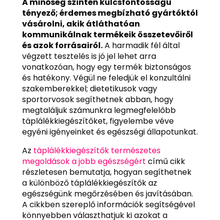
A minőség szintén kulcsfontosságú
tényező; érdemes megbízható gyártóktól
vásárolni, akik átláthatóan
kommunikálnak termékeik összetevőiről
és azok forrásairól.
A harmadik fél által
végzett tesztelés is jó jel lehet arra
vonatkozóan, hogy egy termék biztonságos
és hatékony. Végül ne feledjük el konzultálni
szakemberekkel; dietetikusok vagy
sportorvosok segíthetnek abban, hogy
megtaláljuk számunkra legmegfelelőbb
táplálékkiegészítőket, figyelembe véve
egyéni igényeinket és egészségi állapotunkat.
Az
táplálékkiegészítők természetes
megoldások a jobb egészségért
című cikk
részletesen bemutatja, hogyan segíthetnek
a különböző táplálékkiegészítők az
egészségünk megőrzésében és javításában.
A cikkben szereplő információk segítségével
könnyebben választhatjuk ki azokat a