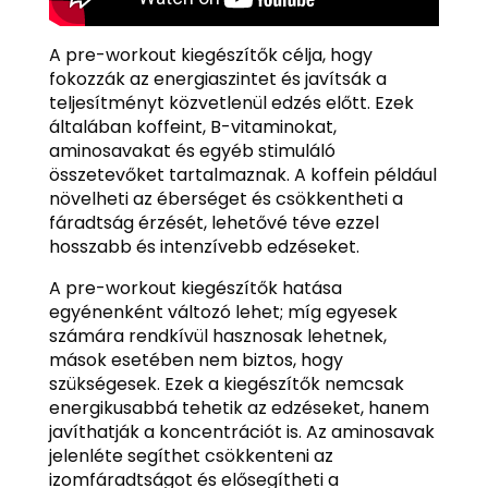
A pre-workout kiegészítők célja, hogy
fokozzák az energiaszintet és javítsák a
teljesítményt közvetlenül edzés előtt. Ezek
általában koffeint, B-vitaminokat,
aminosavakat és egyéb stimuláló
összetevőket tartalmaznak. A koffein például
növelheti az éberséget és csökkentheti a
fáradtság érzését, lehetővé téve ezzel
hosszabb és intenzívebb edzéseket.
A pre-workout kiegészítők hatása
egyénenként változó lehet; míg egyesek
számára rendkívül hasznosak lehetnek,
mások esetében nem biztos, hogy
szükségesek. Ezek a kiegészítők nemcsak
energikusabbá tehetik az edzéseket, hanem
javíthatják a koncentrációt is. Az aminosavak
jelenléte segíthet csökkenteni az
izomfáradtságot és elősegítheti a