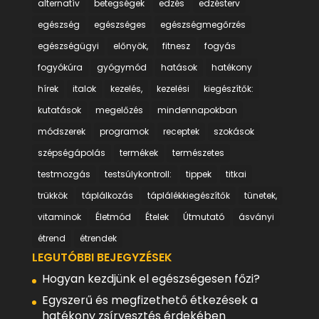
alternatív
betegségek
edzés
edzésterv
egészség
egészséges
egészségmegőrzés
egészségügyi
előnyök,
fitnesz
fogyás
fogyókúra
gyógymód
hatások
hatékony
hírek
italok
kezelés,
kezelési
kiegészítők:
kutatások
megelőzés
mindennapokban
módszerek
programok
receptek
szokások
szépségápolás
termékek
természetes
testmozgás
testsúlykontroll:
tippek
titkai
trükkök
táplálkozás
táplálékkiegészítők
tünetek,
vitaminok
Életmód
Ételek
Útmutató
ásványi
étrend
étrendek
LEGUTÓBBI BEJEGYZÉSEK
Hogyan kezdjünk el egészségesen főzi?
Egyszerű és megfizethető étkezések a
hatékony zsírvesztés érdekében