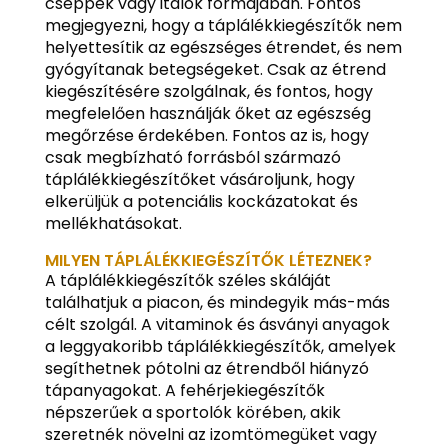
cseppek vagy italok formájában. Fontos
megjegyezni, hogy a táplálékkiegészítők nem
helyettesítik az egészséges étrendet, és nem
gyógyítanak betegségeket. Csak az étrend
kiegészítésére szolgálnak, és fontos, hogy
megfelelően használják őket az egészség
megőrzése érdekében. Fontos az is, hogy
csak megbízható forrásból származó
táplálékkiegészítőket vásároljunk, hogy
elkerüljük a potenciális kockázatokat és
mellékhatásokat.
MILYEN TÁPLÁLÉKKIEGÉSZÍTŐK LÉTEZNEK?
A táplálékkiegészítők széles skáláját
találhatjuk a piacon, és mindegyik más-más
célt szolgál. A vitaminok és ásványi anyagok
a leggyakoribb táplálékkiegészítők, amelyek
segíthetnek pótolni az étrendből hiányzó
tápanyagokat. A fehérjekiegészítők
népszerűek a sportolók körében, akik
szeretnék növelni az izomtömegüket vagy