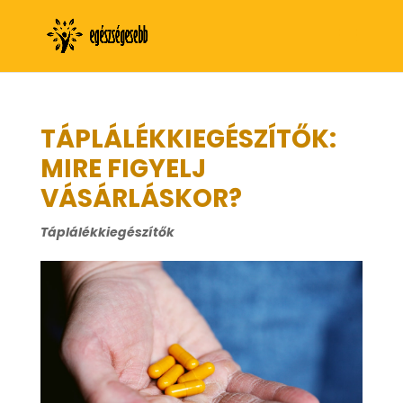
TÁPLÁLÉKKIEGÉSZÍTŐK:
MIRE FIGYELJ
VÁSÁRLÁSKOR?
Táplálékkiegészítők