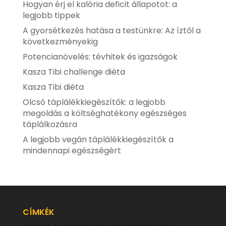
Hogyan érj el kalória deficit állapotot: a
legjobb tippek
A gyorsétkezés hatása a testünkre: Az íztől a
következményekig
Potencianövelés: tévhitek és igazságok
Kasza Tibi challenge diéta
Kasza Tibi diéta
Olcsó táplálékkiegészítők: a legjobb
megoldás a költséghatékony egészséges
táplálkozásra
A legjobb vegán táplálékkiegészítők a
mindennapi egészségért
CÍMKÉK