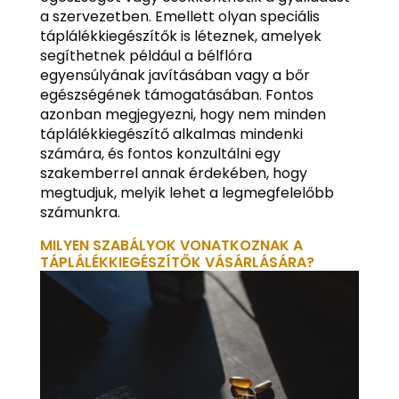
a szervezetben. Emellett olyan speciális
táplálékkiegészítők is léteznek, amelyek
segíthetnek például a bélflóra
egyensúlyának javításában vagy a bőr
egészségének támogatásában. Fontos
azonban megjegyezni, hogy nem minden
táplálékkiegészítő alkalmas mindenki
számára, és fontos konzultálni egy
szakemberrel annak érdekében, hogy
megtudjuk, melyik lehet a legmegfelelőbb
számunkra.
MILYEN SZABÁLYOK VONATKOZNAK A
TÁPLÁLÉKKIEGÉSZÍTŐK VÁSÁRLÁSÁRA?