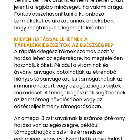
venni a termék árát is, és nem feltétlenül azt
jelenti a legjobb minőséget, ha valami drága.
Fontos összehasonlítani a különböző
termékeket és árakat annak érdekében,
hogy megtaláljuk a legmegfelelőbbet.
MILYEN HATÁSSAL LEHETNEK A
TÁPLÁLÉKKIEGÉSZÍTŐK AZ EGÉSZSÉGRE?
A táplálékkiegészítőknek számos pozitív
hatása lehet az egészségre, ha megfelelően
használjuk őket. Például a vitaminok és
ásványi anyagok pótolhatják az étrendből
hiányzó tápanyagokat, és támogathatják az
immunrendszert vagy az egészséges sejtek
működését. A fehérjekiegészítők segíthetnek
az izomtömeg növelésében vagy az
edzésteljesítmény támogatásában.
Az omega-3 zsírsavaknak is számos jótékony
hatása van az egészségre, például
támogathatják a szív- és érrendszer
egészségét vagy csökkenthetik a gyulladást