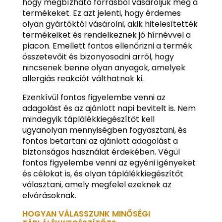
hogy megbízható forrásból vásároljuk meg a
termékeket. Ez azt jelenti, hogy érdemes
olyan gyártóktól vásárolni, akik hitelesítették
termékeiket és rendelkeznek jó hírnévvel a
piacon. Emellett fontos ellenőrizni a termék
összetevőit és bizonyosodni arról, hogy
nincsenek benne olyan anyagok, amelyek
allergiás reakciót válthatnak ki.
Ezenkívül fontos figyelembe venni az
adagolást és az ajánlott napi bevitelt is. Nem
mindegyik táplálékkiegészítőt kell
ugyanolyan mennyiségben fogyasztani, és
fontos betartani az ajánlott adagolást a
biztonságos használat érdekében. Végül
fontos figyelembe venni az egyéni igényeket
és célokat is, és olyan táplálékkiegészítőt
választani, amely megfelel ezeknek az
elvárásoknak.
HOGYAN VÁLASSZUNK MINŐSÉGI