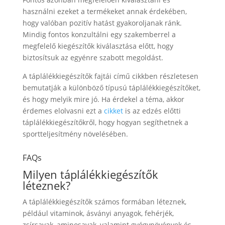
használni ezeket a termékeket annak érdekében,
hogy valóban pozitív hatást gyakoroljanak ránk.
Mindig fontos konzultálni egy szakemberrel a
megfelelő kiegészítők kiválasztása előtt, hogy
biztosítsuk az egyénre szabott megoldást.
A táplálékkiegészítők fajtái című cikkben részletesen
bemutatják a különböző típusú táplálékkiegészítőket,
és hogy melyik mire jó. Ha érdekel a téma, akkor
érdemes elolvasni ezt a
cikket
is az edzés előtti
táplálékkiegészítőkről, hogy hogyan segíthetnek a
sportteljesítmény növelésében.
FAQs
Milyen táplálékkiegészítők
léteznek?
A táplálékkiegészítők számos formában léteznek,
például vitaminok, ásványi anyagok, fehérjék,
zsírsavak, aminosavak, valamint gyógynövények és