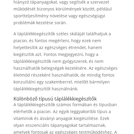
hiányzó tápanyagokat, vagy segítsék a szervezet
működését bizonyos körülmények között, például
sportteljesítmény növelése vagy egészségügyi
problémák kezelése során.
A táplálékkiegészítők széles skáláját találhatjuk a
piacon, és fontos megérteni, hogy ezek nem
helyettesítik az egészséges étrendet, hanem
kiegészítik azt. Fontos megjegyezni, hogy a
táplálékkiegészítők nem gyógyszerek, és nem
használhatók betegségek kezelésére. Az egészséges
életmód részeként használhatók, de mindig fontos
konzultálni egy szakemberrel, mielőtt bármilyen
táplálékkiegészítőt használnánk.
Különböző típusú táplálékkiegészítők
A táplálékkiegészítők számos formában és típusban
elérhetők a piacon. Az egyik leggyakoribb típus a
vitaminok és ásványi anyagok kiegészítése. Ezek
olyan esszenciális tápanyagokat tartalmaznak,
amelyek fontosak az egészséges testműködéshez. A