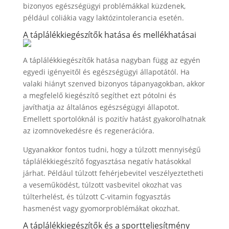
bizonyos egészségügyi problémákkal küzdenek,
például cöliákia vagy laktózintolerancia esetén.
A táplálékkiegészítők hatása és mellékhatásai
A táplálékkiegészítők hatása nagyban függ az egyén
egyedi igényeitől és egészségügyi állapotától. Ha
valaki hiányt szenved bizonyos tápanyagokban, akkor
a megfelelő kiegészítő segíthet ezt pótolni és
javíthatja az általános egészségügyi állapotot.
Emellett sportolóknál is pozitív hatást gyakorolhatnak
az izomnövekedésre és regenerációra.
Ugyanakkor fontos tudni, hogy a túlzott mennyiségű
táplálékkiegészítő fogyasztása negatív hatásokkal
járhat. Például túlzott fehérjebevitel veszélyeztetheti
a veseműködést, túlzott vasbevitel okozhat vas
túlterhelést, és túlzott C-vitamin fogyasztás
hasmenést vagy gyomorproblémákat okozhat.
A táplálékkiegészítők és a sportteljesítmény