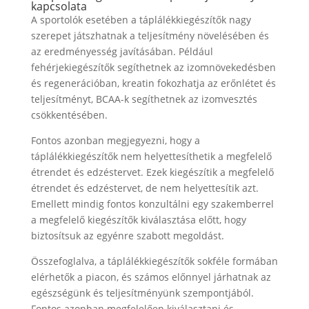
kapcsolata
A sportolók esetében a táplálékkiegészítők nagy
szerepet játszhatnak a teljesítmény növelésében és
az eredményesség javításában. Például
fehérjekiegészítők segíthetnek az izomnövekedésben
és regenerációban, kreatin fokozhatja az erőnlétet és
teljesítményt, BCAA-k segíthetnek az izomvesztés
csökkentésében.
Fontos azonban megjegyezni, hogy a
táplálékkiegészítők nem helyettesíthetik a megfelelő
étrendet és edzéstervet. Ezek kiegészítik a megfelelő
étrendet és edzéstervet, de nem helyettesítik azt.
Emellett mindig fontos konzultálni egy szakemberrel
a megfelelő kiegészítők kiválasztása előtt, hogy
biztosítsuk az egyénre szabott megoldást.
Összefoglalva, a táplálékkiegészítők sokféle formában
elérhetők a piacon, és számos előnnyel járhatnak az
egészségünk és teljesítményünk szempontjából.
Fontos azonban megfelelően kiválasztani és