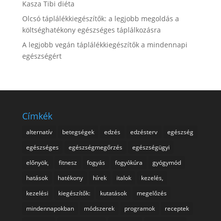
Kasza Tibi diéta
Olcsó táplálékkiegészítők: a legjobb megoldás a
költséghatékony egészséges táplálkozásra
A legjobb vegán táplálékkiegészítők a mindennapi
egészségért
Címkék
alternatív
betegségek
edzés
edzésterv
egészség
egészséges
egészségmegőrzés
egészségügyi
előnyök,
fitnesz
fogyás
fogyókúra
gyógymód
hatások
hatékony
hírek
italok
kezelés,
kezelési
kiegészítők:
kutatások
megelőzés
mindennapokban
módszerek
programok
receptek