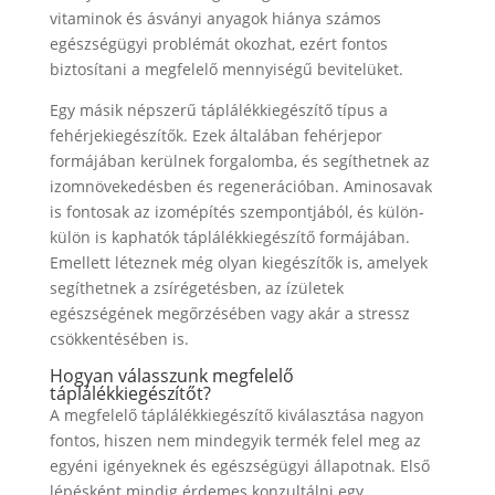
vitaminok és ásványi anyagok hiánya számos
egészségügyi problémát okozhat, ezért fontos
biztosítani a megfelelő mennyiségű bevitelüket.
Egy másik népszerű táplálékkiegészítő típus a
fehérjekiegészítők. Ezek általában fehérjepor
formájában kerülnek forgalomba, és segíthetnek az
izomnövekedésben és regenerációban. Aminosavak
is fontosak az izomépítés szempontjából, és külön-
külön is kaphatók táplálékkiegészítő formájában.
Emellett léteznek még olyan kiegészítők is, amelyek
segíthetnek a zsírégetésben, az ízületek
egészségének megőrzésében vagy akár a stressz
csökkentésében is.
Hogyan válasszunk megfelelő
táplálékkiegészítőt?
A megfelelő táplálékkiegészítő kiválasztása nagyon
fontos, hiszen nem mindegyik termék felel meg az
egyéni igényeknek és egészségügyi állapotnak. Első
lépésként mindig érdemes konzultálni egy