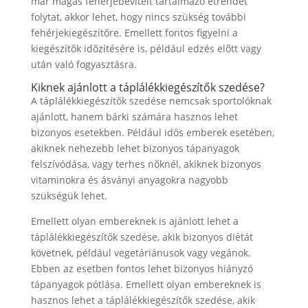
már magas fehérjebevitelt tartalmazó étrendet
folytat, akkor lehet, hogy nincs szükség további
fehérjekiegészítőre. Emellett fontos figyelni a
kiegészítők időzítésére is, például edzés előtt vagy
után való fogyasztásra.
Kiknek ajánlott a táplálékkiegészítők szedése?
A táplálékkiegészítők szedése nemcsak sportolóknak
ajánlott, hanem bárki számára hasznos lehet
bizonyos esetekben. Például idős emberek esetében,
akiknek nehezebb lehet bizonyos tápanyagok
felszívódása, vagy terhes nőknél, akiknek bizonyos
vitaminokra és ásványi anyagokra nagyobb
szükségük lehet.
Emellett olyan embereknek is ajánlott lehet a
táplálékkiegészítők szedése, akik bizonyos diétát
követnek, például vegetáriánusok vagy vegánok.
Ebben az esetben fontos lehet bizonyos hiányzó
tápanyagok pótlása. Emellett olyan embereknek is
hasznos lehet a táplálékkiegészítők szedése, akik