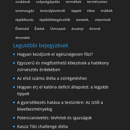
szokások
szépségápolás
termékek
természetes
testmozgás
testsúlykontroll:
tippek
titkai
trükkök
táplálkozás
táplálékkiegészítők
tünetek,
vitaminok
Életmód
Ételek
Útmutató
ásványi
étrend
étrendek
Legutóbbi bejegyzések
Hogyan kezdjünk el egészségesen főzi?
Egyszerű és megfizethető étkezések a hatékony
zsírvesztés érdekében
Az első számú diéta a zsírégetéshez
Hogyan érj el kalória deficit állapotot: a legjobb
tippek
A gyorsétkezés hatása a testünkre: Az íztől a
következményekig
Potencianövelés: tévhitek és igazságok
Kasza Tibi challenge diéta