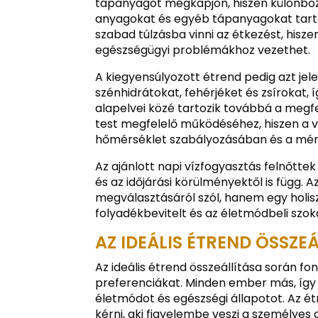
tápanyagot megkapjon, hiszen különböz
anyagokat és egyéb tápanyagokat tarta
szabad túlzásba vinni az étkezést, hisze
egészségügyi problémákhoz vezethet.
A kiegyensúlyozott étrend pedig azt jel
szénhidrátokat, fehérjéket és zsírokat, 
alapelvei közé tartozik továbbá a megfe
test megfelelő működéséhez, hiszen a ví
hőmérséklet szabályozásában és a mér
Az ajánlott napi vízfogyasztás felnőttek e
és az időjárási körülményektől is függ.
megválasztásáról szól, hanem egy holisz
folyadékbevitelt és az életmódbeli szoká
AZ IDEÁLIS ÉTREND ÖSSZE
Az ideális étrend összeállítása során f
preferenciákat. Minden ember más, így az
életmódot és egészségi állapotot. Az 
kérni, aki figyelembe veszi a személyes