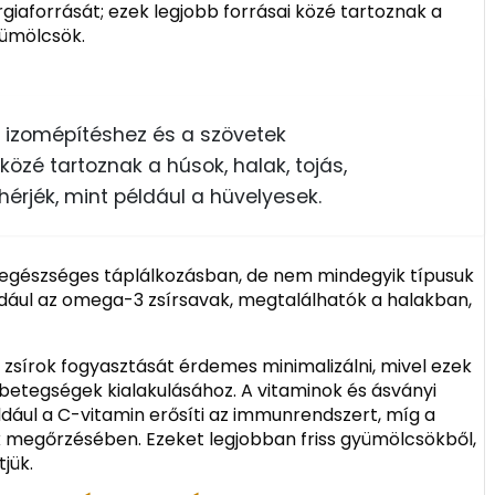
rgiaforrását; ezek legjobb forrásai közé tartoznak a
yümölcsök.
z izomépítéshez és a szövetek
közé tartoznak a húsok, halak, tojás,
érjék, mint például a hüvelyesek.
az egészséges táplálkozásban, de nem mindegyik típusuk
ldául az omega-3 zsírsavak, megtalálhatók a halakban,
t zsírok fogyasztását érdemes minimalizálni, mivel ezek
 betegségek kialakulásához. A vitaminok és ásványi
ldául a C-vitamin erősíti az immunrendszert, míg a
 megőrzésében. Ezeket legjobban friss gyümölcsökből,
jük.