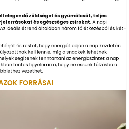
ll elegendő zöldséget és gyümölcsöt, teljes
rjeforrásokat és egészséges zsírokat.
A napi
 Az ideális étrend általában három fő étkezésből és két-
ehérjét és rostot, hogy energiát adjon a nap kezdetén.
úlyozottnak kell lennie, míg a snackek lehetnek
elyek segítenek fenntartani az energiaszintet a nap
kban fontos figyelni arra, hogy ne essünk túlzásba a
öbblethez vezethet.
AZOK FORRÁSAI