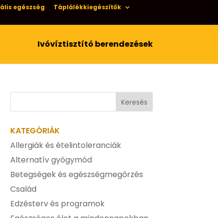
ális egészség
Táplálékkiegészítők
Ivóvíztisztító berendezések
KATEGÓRIÁK
Allergiák és ételintoleranciák
Alternatív gyógymód
Betegségek és egészségmegőrzés
Család
Edzésterv és programok