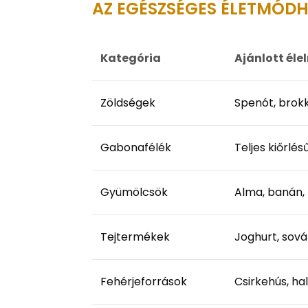
AZ EGÉSZSÉGES ÉLETMÓDH
Kategória
Ajánlott éle
Zöldségek
Spenót, brokk
Gabonafélék
Teljes kiőrlés
Gyümölcsök
Alma, banán,
Tejtermékek
Joghurt, sován
Fehérjeforrások
Csirkehús, hal