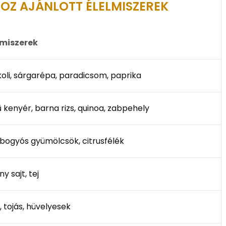
OZ AJÁNLOTT ÉLELMISZEREK
lmiszerek
oli, sárgarépa, paradicsom, paprika
ű kenyér, barna rizs, quinoa, zabpehely
 bogyós gyümölcsök, citrusfélék
y sajt, tej
, tojás, hüvelyesek