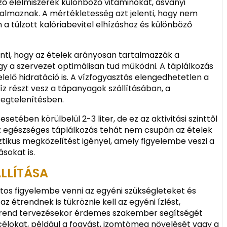
ő élelmiszerek különböző vitaminokat, ásványi
lmaznak. A mértékletesség azt jelenti, hogy nem
n a túlzott kalóriabevitel elhízáshoz és különböző
enti, hogy az ételek arányosan tartalmazzák a
így a szervezet optimálisan tud működni. A táplálkozás
lelő hidratáció is. A vízfogyasztás elengedhetetlen a
z részt vesz a tápanyagok szállításában, a
egtelenítésben.
setében körülbelül 2-3 liter, de ez az aktivitási szinttől
 Az egészséges táplálkozás tehát nem csupán az ételek
tikus megközelítést igényel, amely figyelembe veszi a
sokat is.
ÁLLÍTÁSA
ontos figyelembe venni az egyéni szükségleteket és
 étrendnek is tükröznie kell az egyéni ízlést,
étrend tervezésekor érdemes szakember segítségét
 célokat, például a fogyást, izomtömeg növelését vagy a