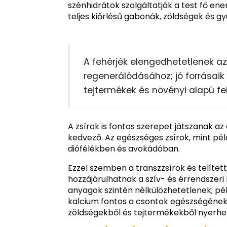
szénhidrátok szolgáltatják a test fő ene
teljes kiőrlésű gabonák, zöldségek és g
A fehérjék elengedhetetlenek a
regenerálódásához; jó forrásaik 
tejtermékek és növényi alapú feh
A zsírok is fontos szerepet játszanak 
kedvező. Az egészséges zsírok, mint pé
diófélékben és avokádóban.
Ezzel szemben a transzzsírok és telítet
hozzájárulhatnak a szív- és érrendszeri
anyagok szintén nélkülözhetetlenek; pé
kalcium fontos a csontok egészségének
zöldségekből és tejtermékekből nyerhet