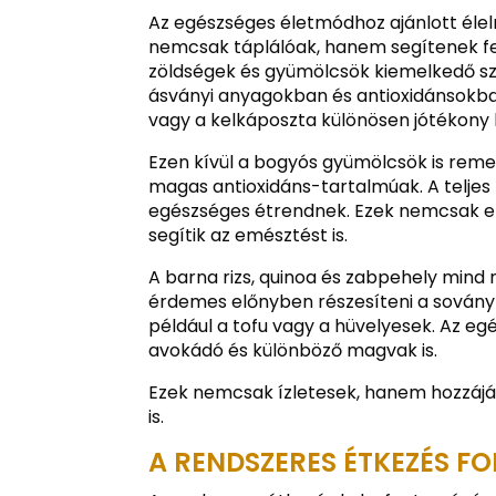
Az egészséges életmódhoz ajánlott éle
nemcsak táplálóak, hanem segítenek fenn
zöldségek és gyümölcsök kiemelkedő s
ásványi anyagokban és antioxidánsokban
vagy a kelkáposzta különösen jótékony 
Ezen kívül a bogyós gyümölcsök is reme
magas antioxidáns-tartalmúak. A teljes 
egészséges étrendnek. Ezek nemcsak en
segítik az emésztést is.
A barna rizs, quinoa és zabpehely mind 
érdemes előnyben részesíteni a sovány 
például a tofu vagy a hüvelyesek. Az egés
avokádó és különböző magvak is.
Ezek nemcsak ízletesek, hanem hozzájá
is.
A RENDSZERES ÉTKEZÉS 