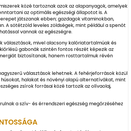
lmiszerek közé tartoznak azok az alapanyagok, amelyek
tartani az optimális egészségi állapotot is. A
zerepet játszanak ebben; gazdagok vitaminokban,
. A sötétzöld leveles zöldségek, mint például a spenót
hatással vannak az egészségre.
k választások, mivel alacsony kalóriatartalmúak és
kiőrlésű gabonák szintén fontos részét képezik az
ergiát biztosítanak, hanem rosttartalmuk révén
nagyszerű választások lehetnek. A fehérjeforrások közül
húsokat, halakat és növényi alapú alternatívákat, mint
zséges zsírok forrásai közé tartozik az olívaolaj,
rulnak a szív- és érrendszeri egészség megőrzéséhez
FONTOSSÁGA