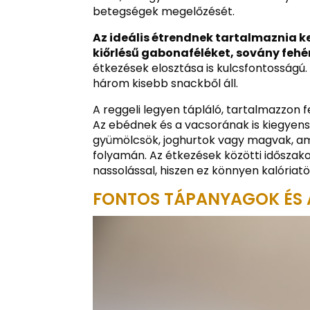
betegségek megelőzését.
Az ideális étrendnek tartalmaznia ke
kiőrlésű gabonaféléket, sovány fehé
étkezések elosztása is kulcsfontosságú.
három kisebb snackből áll.
A reggeli legyen tápláló, tartalmazzon f
Az ebédnek és a vacsorának is kiegyens
gyümölcsök, joghurtok vagy magvak, am
folyamán. Az étkezések közötti időszako
nassolással, hiszen ez könnyen kalóriat
FONTOS TÁPANYAGOK ÉS 