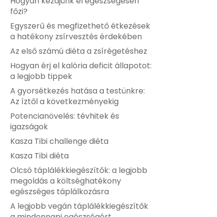
Hogyan kezdjünk el egészségesen
főzi?
Egyszerű és megfizethető étkezések
a hatékony zsírvesztés érdekében
Az első számú diéta a zsírégetéshez
Hogyan érj el kalória deficit állapotot:
a legjobb tippek
A gyorsétkezés hatása a testünkre:
Az íztől a következményekig
Potencianövelés: tévhitek és
igazságok
Kasza Tibi challenge diéta
Kasza Tibi diéta
Olcsó táplálékkiegészítők: a legjobb
megoldás a költséghatékony
egészséges táplálkozásra
A legjobb vegán táplálékkiegészítők
a mindennapi egészségért