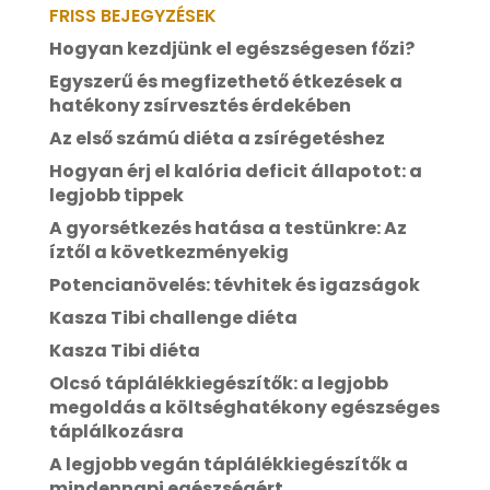
FRISS BEJEGYZÉSEK
Hogyan kezdjünk el egészségesen főzi?
Egyszerű és megfizethető étkezések a
hatékony zsírvesztés érdekében
Az első számú diéta a zsírégetéshez
Hogyan érj el kalória deficit állapotot: a
legjobb tippek
A gyorsétkezés hatása a testünkre: Az
íztől a következményekig
Potencianövelés: tévhitek és igazságok
Kasza Tibi challenge diéta
Kasza Tibi diéta
Olcsó táplálékkiegészítők: a legjobb
megoldás a költséghatékony egészséges
táplálkozásra
A legjobb vegán táplálékkiegészítők a
mindennapi egészségért