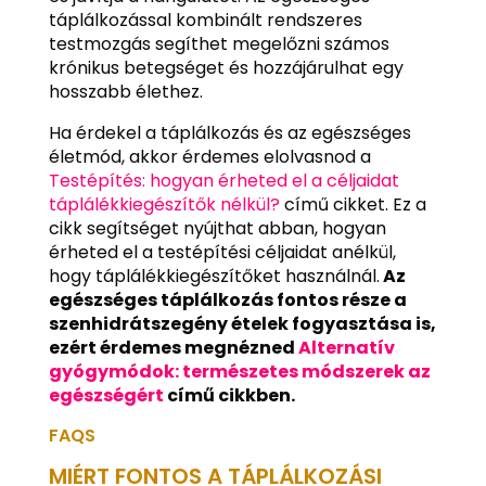
táplálkozással kombinált rendszeres
testmozgás segíthet megelőzni számos
krónikus betegséget és hozzájárulhat egy
hosszabb élethez.
Ha érdekel a táplálkozás és az egészséges
életmód, akkor érdemes elolvasnod a
Testépítés: hogyan érheted el a céljaidat
táplálékkiegészítők nélkül?
című cikket. Ez a
cikk segítséget nyújthat abban, hogyan
érheted el a testépítési céljaidat anélkül,
hogy táplálékkiegészítőket használnál.
Az
egészséges táplálkozás fontos része a
szenhidrátszegény ételek fogyasztása is,
ezért érdemes megnézned
Alternatív
gyógymódok: természetes módszerek az
egészségért
című cikkben.
FAQS
MIÉRT FONTOS A TÁPLÁLKOZÁSI