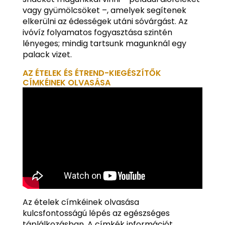
vagy gyümölcsöket –, amelyek segítenek
elkerülni az édességek utáni sóvárgást. Az
ivóvíz folyamatos fogyasztása szintén
lényeges; mindig tartsunk magunknál egy
palack vizet.
AZ ÉTELEK ÉS ÉTREND-KIEGÉSZÍTŐK
CÍMKÉINEK OLVASÁSA
Az ételek címkéinek olvasása
kulcsfontosságú lépés az egészséges
táplálkozásban. A címkék információt