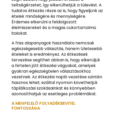
teltségérzetet, így elkerülhetjük a túlevést. A
tudatos étkezés része az is, hogy figyeljünk az
ételek minőségére és mennyiségére.
Érdemes elkerülni a feldolgozott
élelmiszereket és a magas cukortartalmú
italokat.
A friss alapanyagok használata nemcsak
egészségesebb választás, hanem ízletesebb
ételeket is eredményez. Az étkezések
tervezése segíthet abban is, hogy elkerüljük
a hirtelen jött étkezési vágyakat, amelyek
gyakran egészségtelen választásokhoz
vezetnek. Az étkezési napló vezetése szintén
hasznos lehet; ezáltal nyomon követhetjük
táplálkozási szokásainkat és könnyebben
azonosíthatjuk az esetleges problémákat.
A MEGFELELŐ FOLYADÉKBEVITEL
FONTOSSÁGA