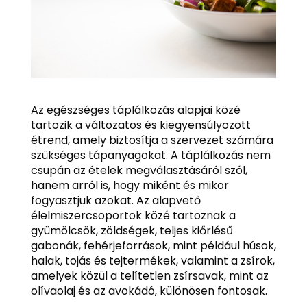
Az egészséges táplálkozás alapjai közé
tartozik a változatos és kiegyensúlyozott
étrend, amely biztosítja a szervezet számára
szükséges tápanyagokat. A táplálkozás nem
csupán az ételek megválasztásáról szól,
hanem arról is, hogy miként és mikor
fogyasztjuk azokat. Az alapvető
élelmiszercsoportok közé tartoznak a
gyümölcsök, zöldségek, teljes kiőrlésű
gabonák, fehérjeforrások, mint például húsok,
halak, tojás és tejtermékek, valamint a zsírok,
amelyek közül a telítetlen zsírsavak, mint az
olívaolaj és az avokádó, különösen fontosak.