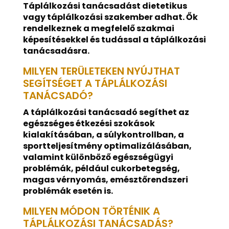
Táplálkozási tanácsadást dietetikus
vagy táplálkozási szakember adhat. Ők
rendelkeznek a megfelelő szakmai
képesítésekkel és tudással a táplálkozási
tanácsadásra.
MILYEN TERÜLETEKEN NYÚJTHAT
SEGÍTSÉGET A TÁPLÁLKOZÁSI
TANÁCSADÓ?
A táplálkozási tanácsadó segíthet az
egészséges étkezési szokások
kialakításában, a súlykontrollban, a
sportteljesítmény optimalizálásában,
valamint különböző egészségügyi
problémák, például cukorbetegség,
magas vérnyomás, emésztőrendszeri
problémák esetén is.
MILYEN MÓDON TÖRTÉNIK A
TÁPLÁLKOZÁSI TANÁCSADÁS?