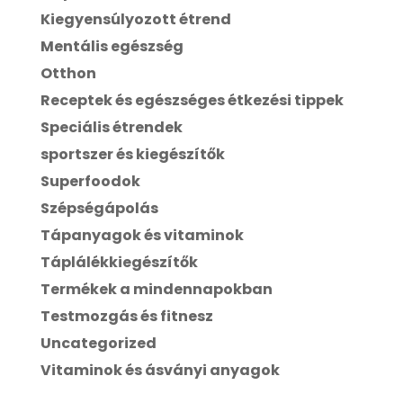
Kiegyensúlyozott étrend
Mentális egészség
Otthon
Receptek és egészséges étkezési tippek
Speciális étrendek
sportszer és kiegészítők
Superfoodok
Szépségápolás
Tápanyagok és vitaminok
Táplálékkiegészítők
Termékek a mindennapokban
Testmozgás és fitnesz
Uncategorized
Vitaminok és ásványi anyagok