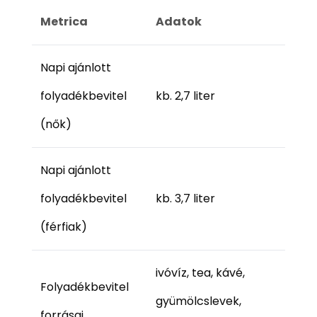
Metrica
Adatok
Napi ajánlott
folyadékbevitel
kb. 2,7 liter
(nők)
Napi ajánlott
folyadékbevitel
kb. 3,7 liter
(férfiak)
ivóvíz, tea, kávé,
Folyadékbevitel
gyümölcslevek,
forrásai