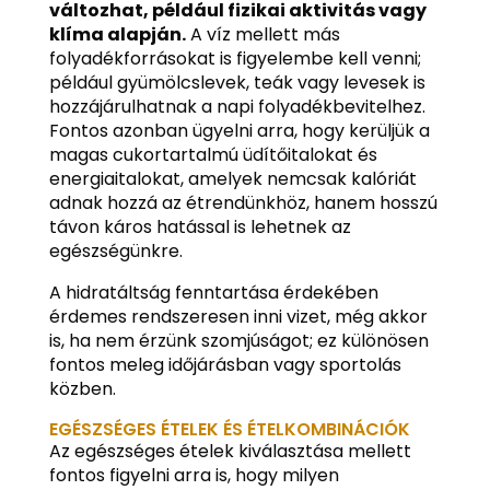
változhat, például fizikai aktivitás vagy
klíma alapján.
A víz mellett más
folyadékforrásokat is figyelembe kell venni;
például gyümölcslevek, teák vagy levesek is
hozzájárulhatnak a napi folyadékbevitelhez.
Fontos azonban ügyelni arra, hogy kerüljük a
magas cukortartalmú üdítőitalokat és
energiaitalokat, amelyek nemcsak kalóriát
adnak hozzá az étrendünkhöz, hanem hosszú
távon káros hatással is lehetnek az
egészségünkre.
A hidratáltság fenntartása érdekében
érdemes rendszeresen inni vizet, még akkor
is, ha nem érzünk szomjúságot; ez különösen
fontos meleg időjárásban vagy sportolás
közben.
EGÉSZSÉGES ÉTELEK ÉS ÉTELKOMBINÁCIÓK
Az egészséges ételek kiválasztása mellett
fontos figyelni arra is, hogy milyen