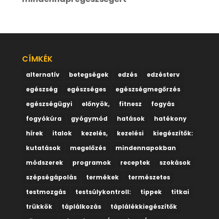
CÍMKÉK
alternatív
betegségek
edzés
edzésterv
egészség
egészséges
egészségmegőrzés
egészségügyi
előnyök,
fitnesz
fogyás
fogyókúra
gyógymód
hatások
hatékony
hírek
italok
kezelés,
kezelési
kiegészítők:
kutatások
megelőzés
mindennapokban
módszerek
programok
receptek
szokások
szépségápolás
termékek
természetes
testmozgás
testsúlykontroll:
tippek
titkai
trükkök
táplálkozás
táplálékkiegészítők