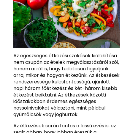
Az egészséges étkezési szokások kialakítása
nem csupán az ételek megválasztásáról szól,
hanem arról is, hogy tudatosan figyeljünk
arra, mikor és hogyan étkezünk. Az étkezések
rendszeressége kulcsfontosságú; ajánlott
napi három főétkezést és két-három kisebb
étkezést beiktatni. Az étkezések közötti
időszakokban érdemes egészséges
nassolnivalókat választani, mint például
gyümölcsök vagy joghurtok.
Az étkezések során fontos a lassú evés is; ez
segít abban, hogy jobban érezzük a