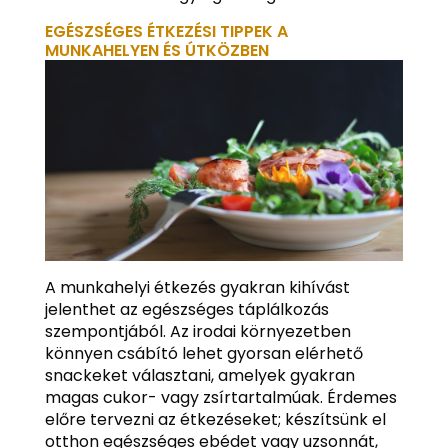
EGÉSZSÉGES ÉTKEZÉSI TIPPEK A
MUNKAHELYEN ÉS ÚTKÖZBEN
A munkahelyi étkezés gyakran kihívást
jelenthet az egészséges táplálkozás
szempontjából. Az irodai környezetben
könnyen csábító lehet gyorsan elérhető
snackeket választani, amelyek gyakran
magas cukor- vagy zsírtartalmúak. Érdemes
előre tervezni az étkezéseket; készítsünk el
otthon egészséges ebédet vagy uzsonnát,