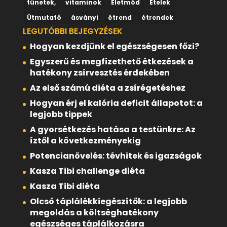
tünetek,
vitaminok
Életmód
Ételek
Útmutató
ásványi
étrend
étrendek
LEGUTÓBBI BEJEGYZÉSEK
Hogyan kezdjünk el egészségesen főzi?
Egyszerű és megfizethető étkezések a
hatékony zsírvesztés érdekében
Az első számú diéta a zsírégetéshez
Hogyan érj el kalória deficit állapotot: a
legjobb tippek
A gyorsétkezés hatása a testünkre: Az
íztől a következményekig
Potencianövelés: tévhitek és igazságok
Kasza Tibi challenge diéta
Kasza Tibi diéta
Olcsó táplálékkiegészítők: a legjobb
megoldás a költséghatékony
egészséges táplálkozásra