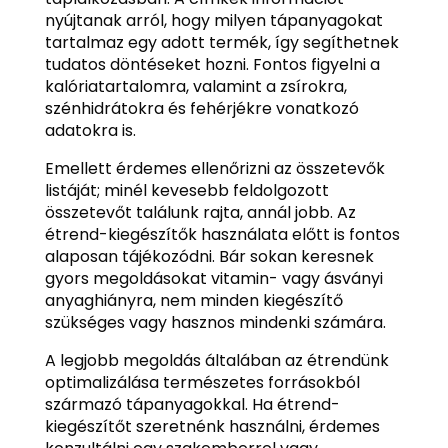
nyújtanak arról, hogy milyen tápanyagokat
tartalmaz egy adott termék, így segíthetnek
tudatos döntéseket hozni. Fontos figyelni a
kalóriatartalomra, valamint a zsírokra,
szénhidrátokra és fehérjékre vonatkozó
adatokra is.
Emellett érdemes ellenőrizni az összetevők
listáját; minél kevesebb feldolgozott
összetevőt találunk rajta, annál jobb. Az
étrend-kiegészítők használata előtt is fontos
alaposan tájékozódni. Bár sokan keresnek
gyors megoldásokat vitamin- vagy ásványi
anyaghiányra, nem minden kiegészítő
szükséges vagy hasznos mindenki számára.
A legjobb megoldás általában az étrendünk
optimalizálása természetes forrásokból
származó tápanyagokkal. Ha étrend-
kiegészítőt szeretnénk használni, érdemes