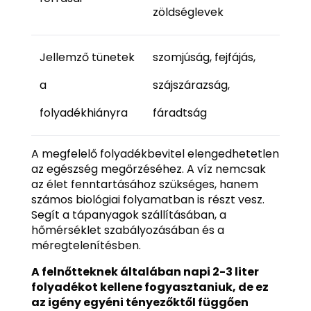
zöldséglevek
Jellemző tünetek
szomjúság, fejfájás,
a
szájszárazság,
folyadékhiányra
fáradtság
A megfelelő folyadékbevitel elengedhetetlen
az egészség megőrzéséhez. A víz nemcsak
az élet fenntartásához szükséges, hanem
számos biológiai folyamatban is részt vesz.
Segít a tápanyagok szállításában, a
hőmérséklet szabályozásában és a
méregtelenítésben.
A felnőtteknek általában napi 2-3 liter
folyadékot kellene fogyasztaniuk, de ez
az igény egyéni tényezőktől függően