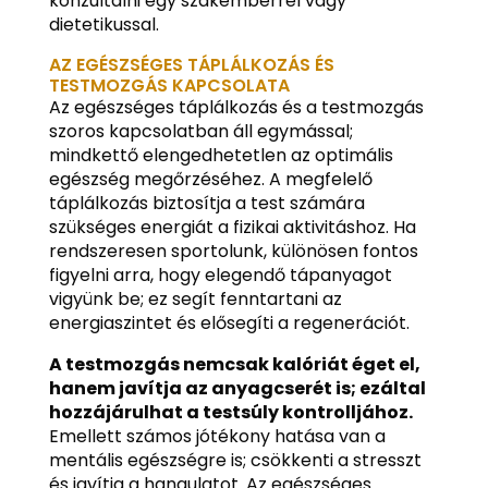
konzultálni egy szakemberrel vagy
dietetikussal.
AZ EGÉSZSÉGES TÁPLÁLKOZÁS ÉS
TESTMOZGÁS KAPCSOLATA
Az egészséges táplálkozás és a testmozgás
szoros kapcsolatban áll egymással;
mindkettő elengedhetetlen az optimális
egészség megőrzéséhez. A megfelelő
táplálkozás biztosítja a test számára
szükséges energiát a fizikai aktivitáshoz. Ha
rendszeresen sportolunk, különösen fontos
figyelni arra, hogy elegendő tápanyagot
vigyünk be; ez segít fenntartani az
energiaszintet és elősegíti a regenerációt.
A testmozgás nemcsak kalóriát éget el,
hanem javítja az anyagcserét is; ezáltal
hozzájárulhat a testsúly kontrolljához.
Emellett számos jótékony hatása van a
mentális egészségre is; csökkenti a stresszt
és javítja a hangulatot. Az egészséges