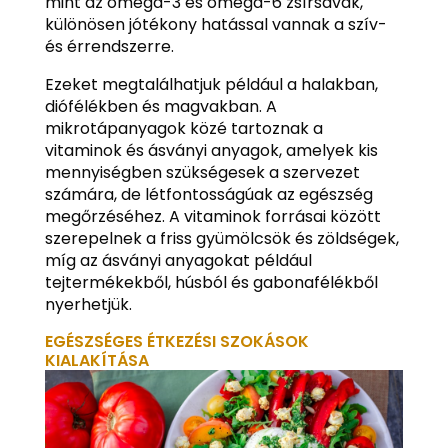
mint az omega-3 és omega-6 zsírsavak,
különösen jótékony hatással vannak a szív-
és érrendszerre.
Ezeket megtalálhatjuk például a halakban,
diófélékben és magvakban. A
mikrotápanyagok közé tartoznak a
vitaminok és ásványi anyagok, amelyek kis
mennyiségben szükségesek a szervezet
számára, de létfontosságúak az egészség
megőrzéséhez. A vitaminok forrásai között
szerepelnek a friss gyümölcsök és zöldségek,
míg az ásványi anyagokat például
tejtermékekből, húsból és gabonafélékből
nyerhetjük.
EGÉSZSÉGES ÉTKEZÉSI SZOKÁSOK
KIALAKÍTÁSA