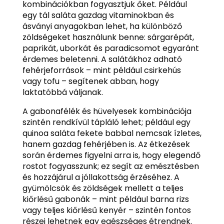
kombinációkban fogyasztjuk őket. Például
egy tál saláta gazdag vitaminokban és
ásványi anyagokban lehet, ha különböző
zöldségeket használunk benne: sárgarépát,
paprikát, uborkát és paradicsomot egyaránt
érdemes beletenni. A salátákhoz adható
fehérjeforrások – mint például csirkehús
vagy tofu – segítenek abban, hogy
laktatóbbá váljanak.
A gabonafélék és hüvelyesek kombinációja
szintén rendkívül tápláló lehet; például egy
quinoa saláta fekete babbal nemcsak ízletes,
hanem gazdag fehérjében is. Az étkezések
során érdemes figyelni arra is, hogy elegendő
rostot fogyasszunk; ez segít az emésztésben
és hozzájárul a jóllakottság érzéséhez. A
gyümölcsök és zöldségek mellett a teljes
kiőrlésű gabonák – mint például barna rizs
vagy teljes kiőrlésű kenyér – szintén fontos
részei lehetnek egy egészséges étrendnek.