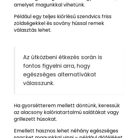
amelyet magunkkal vihetünk.
Például egy teljes kiőrlésű szendvics friss
zöldségekkel és sovány hússal remek
választás lehet.
Az útközbeni étkezés során is
fontos figyelni arra, hogy
egészséges alternatívákat
válasszunk.
Ha gyorsétterem mellett döntünk, keressük
az alacsony kalóriatartalmú salátákat vagy
grillezett húsokat.
Emellett hasznos lehet néhány egészséges
snacket magunkkal vinni – például dióféléket