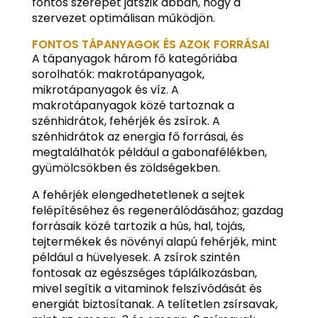
fontos szerepet játszik abban, hogy a
szervezet optimálisan működjön.
FONTOS TÁPANYAGOK ÉS AZOK FORRÁSAI
A tápanyagok három fő kategóriába
sorolhatók: makrotápanyagok,
mikrotápanyagok és víz. A
makrotápanyagok közé tartoznak a
szénhidrátok, fehérjék és zsírok. A
szénhidrátok az energia fő forrásai, és
megtalálhatók például a gabonafélékben,
gyümölcsökben és zöldségekben.
A fehérjék elengedhetetlenek a sejtek
felépítéséhez és regenerálódásához; gazdag
forrásaik közé tartozik a hús, hal, tojás,
tejtermékek és növényi alapú fehérjék, mint
például a hüvelyesek. A zsírok szintén
fontosak az egészséges táplálkozásban,
mivel segítik a vitaminok felszívódását és
energiát biztosítanak. A telítetlen zsírsavak,