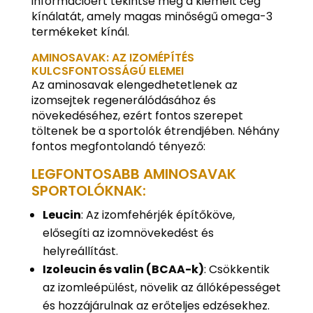
információért tekintse meg a kiemelt cég
kínálatát, amely magas minőségű omega-3
termékeket kínál.
AMINOSAVAK: AZ IZOMÉPÍTÉS
KULCSFONTOSSÁGÚ ELEMEI
Az aminosavak elengedhetetlenek az
izomsejtek regenerálódásához és
növekedéséhez, ezért fontos szerepet
töltenek be a sportolók étrendjében. Néhány
fontos megfontolandó tényező:
LEGFONTOSABB AMINOSAVAK
SPORTOLÓKNAK:
Leucin
: Az izomfehérjék építőköve,
elősegíti az izomnövekedést és
helyreállítást.
Izoleucin és valin (BCAA-k)
: Csökkentik
az izomleépülést, növelik az állóképességet
és hozzájárulnak az erőteljes edzésekhez.