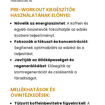
hátulütőit is.
PRE-WORKOUT KIEGÉSZÍTŐK
HASZNÁLATÁNAK ELŐNYEI:
Növelik az energiaszintet
: A koffein és
egyéb összetevők fokozhatják az edzés
közbeni teljesítményt.
Fokozzák a fókuszt és koncentrációt
:
Segítenek optimalizálni az edzést és a
teljesítést.
Javítják az állóképességet és
regenerálódást
: Elősegítik az
izomregenerációt és csökkentik a
fáradtságot.
MELLÉKHATÁSOK ÉS
ÓVINTÉZKEDÉSEK:
Túlzott koffeinbevitelre figyelni kell
: A