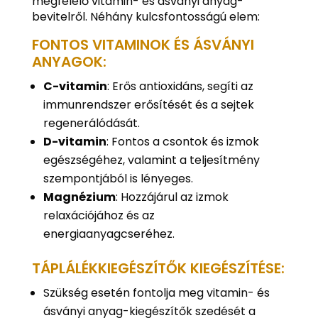
megfelelő vitamin- és ásványi anyag-
bevitelről. Néhány kulcsfontosságú elem:
FONTOS VITAMINOK ÉS ÁSVÁNYI
ANYAGOK:
C-vitamin
: Erős antioxidáns, segíti az
immunrendszer erősítését és a sejtek
regenerálódását.
D-vitamin
: Fontos a csontok és izmok
egészségéhez, valamint a teljesítmény
szempontjából is lényeges.
Magnézium
: Hozzájárul az izmok
relaxációjához és az
energiaanyagcseréhez.
TÁPLÁLÉKKIEGÉSZÍTŐK KIEGÉSZÍTÉSE:
Szükség esetén fontolja meg vitamin- és
ásványi anyag-kiegészítők szedését a