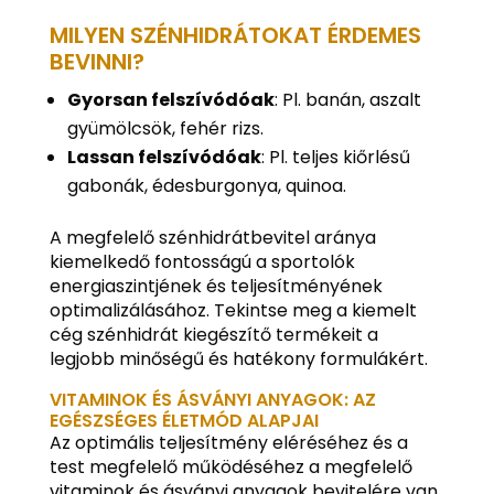
MILYEN SZÉNHIDRÁTOKAT ÉRDEMES
BEVINNI?
Gyorsan felszívódóak
: Pl. banán, aszalt
gyümölcsök, fehér rizs.
Lassan felszívódóak
: Pl. teljes kiőrlésű
gabonák, édesburgonya, quinoa.
A megfelelő szénhidrátbevitel aránya
kiemelkedő fontosságú a sportolók
energiaszintjének és teljesítményének
optimalizálásához. Tekintse meg a kiemelt
cég szénhidrát kiegészítő termékeit a
legjobb minőségű és hatékony formulákért.
VITAMINOK ÉS ÁSVÁNYI ANYAGOK: AZ
EGÉSZSÉGES ÉLETMÓD ALAPJAI
Az optimális teljesítmény eléréséhez és a
test megfelelő működéséhez a megfelelő
vitaminok és ásványi anyagok bevitelére van