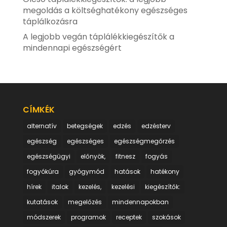
megoldás a költséghatékony egészséges
táplálkozásra
A legjobb vegán táplálékkiegészítők a
mindennapi egészségért
CÍMKÉK
alternatív
betegségek
edzés
edzésterv
egészség
egészséges
egészségmegőrzés
egészségügyi
előnyök,
fitnesz
fogyás
fogyókúra
gyógymód
hatások
hatékony
hírek
italok
kezelés,
kezelési
kiegészítők:
kutatások
megelőzés
mindennapokban
módszerek
programok
receptek
szokások