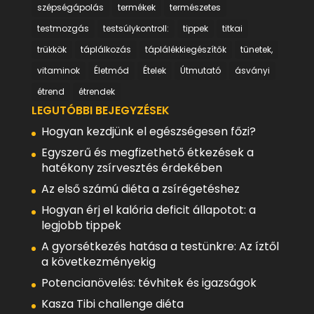
szépségápolás
termékek
természetes
testmozgás
testsúlykontroll:
tippek
titkai
trükkök
táplálkozás
táplálékkiegészítők
tünetek,
vitaminok
Életmód
Ételek
Útmutató
ásványi
étrend
étrendek
LEGUTÓBBI BEJEGYZÉSEK
Hogyan kezdjünk el egészségesen főzi?
Egyszerű és megfizethető étkezések a
hatékony zsírvesztés érdekében
Az első számú diéta a zsírégetéshez
Hogyan érj el kalória deficit állapotot: a
legjobb tippek
A gyorsétkezés hatása a testünkre: Az íztől
a következményekig
Potencianövelés: tévhitek és igazságok
Kasza Tibi challenge diéta