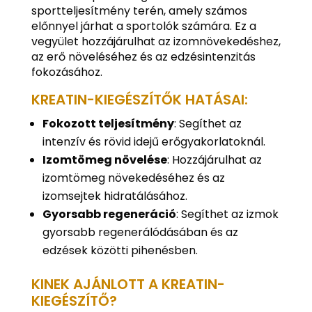
sportteljesítmény terén, amely számos
előnnyel járhat a sportolók számára. Ez a
vegyület hozzájárulhat az izomnövekedéshez,
az erő növeléséhez és az edzésintenzitás
fokozásához.
KREATIN-KIEGÉSZÍTŐK HATÁSAI:
Fokozott teljesítmény
: Segíthet az
intenzív és rövid idejű erőgyakorlatoknál.
Izomtömeg növelése
: Hozzájárulhat az
izomtömeg növekedéséhez és az
izomsejtek hidratálásához.
Gyorsabb regeneráció
: Segíthet az izmok
gyorsabb regenerálódásában és az
edzések közötti pihenésben.
KINEK AJÁNLOTT A KREATIN-
KIEGÉSZÍTŐ?