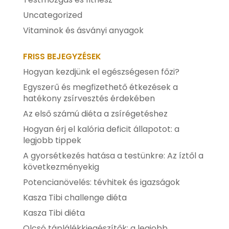
Uncategorized
Vitaminok és ásványi anyagok
FRISS BEJEGYZÉSEK
Hogyan kezdjünk el egészségesen főzi?
Egyszerű és megfizethető étkezések a
hatékony zsírvesztés érdekében
Az első számú diéta a zsírégetéshez
Hogyan érj el kalória deficit állapotot: a
legjobb tippek
A gyorsétkezés hatása a testünkre: Az íztől a
következményekig
Potencianövelés: tévhitek és igazságok
Kasza Tibi challenge diéta
Kasza Tibi diéta
Olcsó táplálékkiegészítők: a legjobb