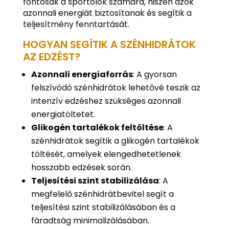
fontosak a sportolók számára, hiszen azok
azonnali energiát biztosítanak és segítik a
teljesítmény fenntartását.
HOGYAN SEGÍTIK A SZÉNHIDRÁTOK
AZ EDZÉST?
Azonnali energiaforrás
: A gyorsan
felszívódó szénhidrátok lehetővé teszik az
intenzív edzéshez szükséges azonnali
energiatöltetet.
Glikogén tartalékok feltöltése
: A
szénhidrátok segítik a glikogén tartalékok
töltését, amelyek elengedhetetlenek
hosszabb edzések során.
Teljesítési szint stabilizálása
: A
megfelelő szénhidrátbevitel segít a
teljesítési szint stabilizálásában és a
fáradtság minimalizálásában.