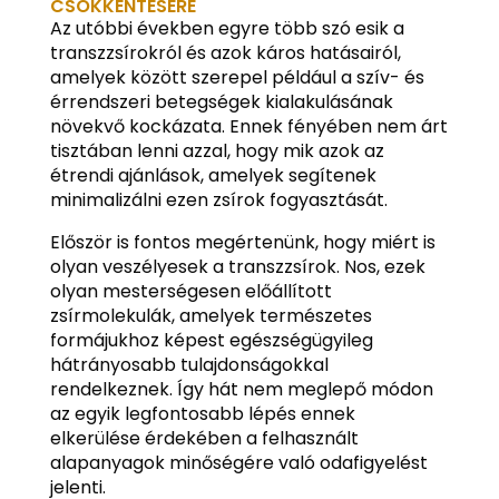
CSÖKKENTÉSÉRE
Az utóbbi években egyre több szó esik a
transzzsírokról és azok káros hatásairól,
amelyek között szerepel például a szív- és
érrendszeri betegségek kialakulásának
növekvő kockázata. Ennek fényében nem árt
tisztában lenni azzal, hogy mik azok az
étrendi ajánlások, amelyek segítenek
minimalizálni ezen zsírok fogyasztását.
Először is fontos megértenünk, hogy miért is
olyan veszélyesek a transzzsírok. Nos, ezek
olyan mesterségesen előállított
zsírmolekulák, amelyek természetes
formájukhoz képest egészségügyileg
hátrányosabb tulajdonságokkal
rendelkeznek. Így hát nem meglepő módon
az egyik legfontosabb lépés ennek
elkerülése érdekében a felhasznált
alapanyagok minőségére való odafigyelést
jelenti.