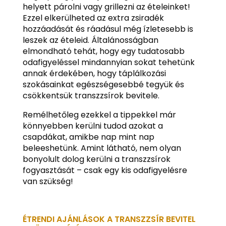
helyett párolni vagy grillezni az ételeinket!
Ezzel elkerülheted az extra zsiradék
hozzáadását és ráadásul még ízletesebb is
leszek az ételeid. Általánosságban
elmondható tehát, hogy egy tudatosabb
odafigyeléssel mindannyian sokat tehetünk
annak érdekében, hogy táplálkozási
szokásainkat egészségesebbé tegyük és
csökkentsük transzzsírok bevitele.
Remélhetőleg ezekkel a tippekkel már
könnyebben kerülni tudod azokat a
csapdákat, amikbe nap mint nap
beleeshetünk. Amint látható, nem olyan
bonyolult dolog kerülni a transzzsírok
fogyasztását – csak egy kis odafigyelésre
van szükség!
ÉTRENDI AJÁNLÁSOK A TRANSZZSÍR BEVITEL