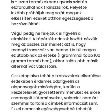
is – ezen termékekben ugyanis szintén
előfordulhatnak transzzsírok. Helyette
inkább próbáljuk meg saját magunk
elkészíteni ezeket otthon egészségesebb
hozzávalókból.
Végül pedig ne felejtsük el figyelni a
címkéket! A tápérték adatok között nézzük
meg az összes zsír mellett azt is, hogy
mennyi transzzsír van benne. Ha túl magas
ez utóbbinak az értéke (1 grammnál több 100
gramm termékben), akkor talán jobb másik
alternatívát választani.
Összefoglalva tehát a transzzsírok elkerülése
érdekében érdemes odafigyelni az
alapanyagok minőségére, kerülni a
készételeket, gyorséttermi menüket és előre
csomagolt süteményeket, valamint nem árt
szemmel tartani a címkék információit sem.
Ezzel nemcsak egészségesebbé tehetjük