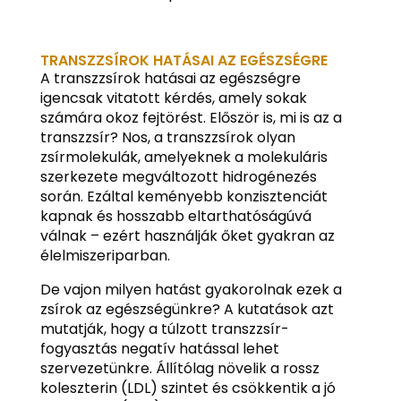
TRANSZZSÍROK HATÁSAI AZ EGÉSZSÉGRE
A transzzsírok hatásai az egészségre
igencsak vitatott kérdés, amely sokak
számára okoz fejtörést. Először is, mi is az a
transzzsír? Nos, a transzzsírok olyan
zsírmolekulák, amelyeknek a molekuláris
szerkezete megváltozott hidrogénezés
során. Ezáltal keményebb konzisztenciát
kapnak és hosszabb eltarthatóságúvá
válnak – ezért használják őket gyakran az
élelmiszeriparban.
De vajon milyen hatást gyakorolnak ezek a
zsírok az egészségünkre? A kutatások azt
mutatják, hogy a túlzott transzzsír-
fogyasztás negatív hatással lehet
szervezetünkre. Állítólag növelik a rossz
koleszterin (LDL) szintet és csökkentik a jó