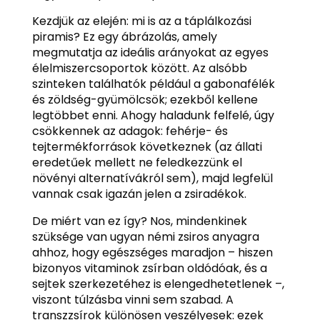
Kezdjük az elején: mi is az a táplálkozási
piramis? Ez egy ábrázolás, amely
megmutatja az ideális arányokat az egyes
élelmiszercsoportok között. Az alsóbb
szinteken találhatók például a gabonafélék
és zöldség-gyümölcsök; ezekből kellene
legtöbbet enni. Ahogy haladunk felfelé, úgy
csökkennek az adagok: fehérje- és
tejtermékforrások következnek (az állati
eredetűek mellett ne feledkezzünk el
növényi alternatívákról sem), majd legfelül
vannak csak igazán jelen a zsiradékok.
De miért van ez így? Nos, mindenkinek
szüksége van ugyan némi zsiros anyagra
ahhoz, hogy egészséges maradjon – hiszen
bizonyos vitaminok zsírban oldódóak, és a
sejtek szerkezetéhez is elengedhetetlenek –,
viszont túlzásba vinni sem szabad. A
transzzsírok különösen veszélyesek: ezek