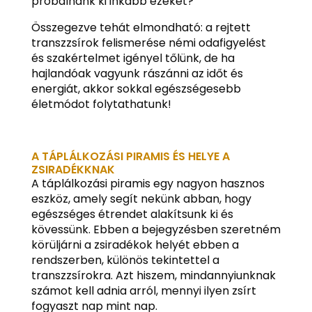
próbálnánk ki inkább ezeket?
Összegezve tehát elmondható: a rejtett
transzzsírok felismerése némi odafigyelést
és szakértelmet igényel tőlünk, de ha
hajlandóak vagyunk rászánni az időt és
energiát, akkor sokkal egészségesebb
életmódot folytathatunk!
A TÁPLÁLKOZÁSI PIRAMIS ÉS HELYE A
ZSIRADÉKKNAK
A táplálkozási piramis egy nagyon hasznos
eszköz, amely segít nekünk abban, hogy
egészséges étrendet alakítsunk ki és
kövessünk. Ebben a bejegyzésben szeretném
körüljárni a zsiradékok helyét ebben a
rendszerben, különös tekintettel a
transzzsírokra. Azt hiszem, mindannyiunknak
számot kell adnia arról, mennyi ilyen zsírt
fogyaszt nap mint nap.