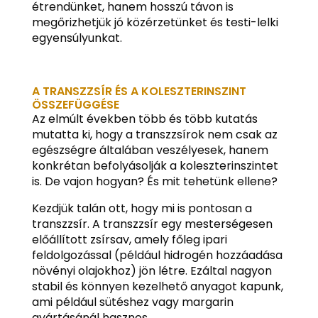
étrendünket, hanem hosszú távon is
megőrizhetjük jó közérzetünket és testi-lelki
egyensúlyunkat.
A TRANSZZSÍR ÉS A KOLESZTERINSZINT
ÖSSZEFÜGGÉSE
Az elmúlt években több és több kutatás
mutatta ki, hogy a transzzsírok nem csak az
egészségre általában veszélyesek, hanem
konkrétan befolyásolják a koleszterinszintet
is. De vajon hogyan? És mit tehetünk ellene?
Kezdjük talán ott, hogy mi is pontosan a
transzzsír. A transzzsír egy mesterségesen
előállított zsírsav, amely főleg ipari
feldolgozással (például hidrogén hozzáadása
növényi olajokhoz) jön létre. Ezáltal nagyon
stabil és könnyen kezelhető anyagot kapunk,
ami például sütéshez vagy margarin
gyártásánál hasznos.