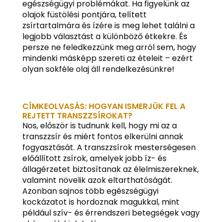
egészségügyi problémákat. Ha figyelünk az
olajok füstölési pontjára, telített
zsírtartalmára és ízére is meg lehet találni a
legjobb választást a különböző étkekre. És
persze ne feledkezzünk meg arról sem, hogy
mindenki másképp szereti az ételeit – ezért
olyan sokféle olaj áll rendelkezésünkre!
CÍMKEOLVASÁS: HOGYAN ISMERJÜK FEL A
REJTETT TRANSZZSÍROKAT?
Nos, először is tudnunk kell, hogy mi az a
transzzsír és miért fontos elkerülni annak
fogyasztását. A transzzsírok mesterségesen
előállított zsírok, amelyek jobb íz- és
állagérzetet biztosítanak az élelmiszereknek,
valamint növelik azok eltarthatóságát.
Azonban sajnos több egészségügyi
kockázatot is hordoznak magukkal, mint
például szív- és érrendszeri betegségek vagy