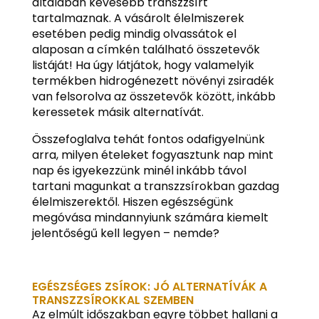
általában kevesebb transzzsírt
tartalmaznak. A vásárolt élelmiszerek
esetében pedig mindig olvassátok el
alaposan a címkén található összetevők
listáját! Ha úgy látjátok, hogy valamelyik
termékben hidrogénezett növényi zsiradék
van felsorolva az összetevők között, inkább
keressetek másik alternatívát.
Összefoglalva tehát fontos odafigyelnünk
arra, milyen ételeket fogyasztunk nap mint
nap és igyekezzünk minél inkább távol
tartani magunkat a transzzsírokban gazdag
élelmiszerektől. Hiszen egészségünk
megóvása mindannyiunk számára kiemelt
jelentőségű kell legyen – nemde?
EGÉSZSÉGES ZSÍROK: JÓ ALTERNATÍVÁK A
TRANSZZSÍROKKAL SZEMBEN
Az elmúlt időszakban egyre többet hallani a