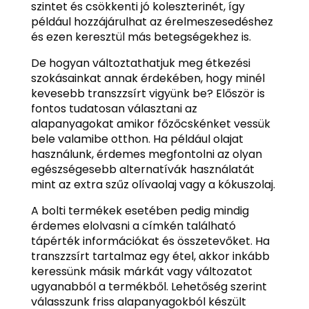
szintet és csökkenti jó koleszterinét, így
például hozzájárulhat az érelmeszesedéshez
és ezen keresztül más betegségekhez is.
De hogyan változtathatjuk meg étkezési
szokásainkat annak érdekében, hogy minél
kevesebb transzzsírt vigyünk be? Először is
fontos tudatosan választani az
alapanyagokat amikor főzőcskénket vessük
bele valamibe otthon. Ha például olajat
használunk, érdemes megfontolni az olyan
egészségesebb alternatívák használatát
mint az extra szűz olívaolaj vagy a kókuszolaj.
A bolti termékek esetében pedig mindig
érdemes elolvasni a címkén található
tápérték információkat és összetevőket. Ha
transzzsírt tartalmaz egy étel, akkor inkább
keressünk másik márkát vagy változatot
ugyanabból a termékből. Lehetőség szerint
válasszunk friss alapanyagokból készült