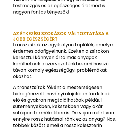
testmozgás és az egészséges életmód is
nagyon fontos tényezők!
AZ ÉTKEZÉSI SZOKÁSOK VÁLTOZTATÁSA A
JOBB EGÉSZSÉGÉRT
transzzsírok az egyik olyan táplálék, amelyre
érdemes odafigyelnünk. Ezeken a zsírokon
keresztül könnyen ártalmas anyagok
kerülhetnek a szervezetünkbe, ami hosszú
távon komoly egészségügyi problémákat
okozhat.
A transzzsírok főként a mesterségesen
hidrogénezett növényi olajokban fordulnak
elő és gyakran megtalálhatóak például
süteményekben, kekszekben vagy akár
sütőipari termékekben is. De vajon miért van
ennyire rossz hatással ránk ez az anyag? Nos,
többek között emeli a rossz koleszterin