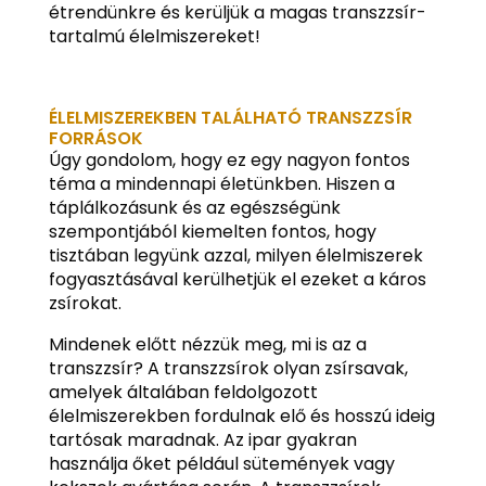
étrendünkre és kerüljük a magas transzzsír-
tartalmú élelmiszereket!
ÉLELMISZEREKBEN TALÁLHATÓ TRANSZZSÍR
FORRÁSOK
Úgy gondolom, hogy ez egy nagyon fontos
téma a mindennapi életünkben. Hiszen a
táplálkozásunk és az egészségünk
szempontjából kiemelten fontos, hogy
tisztában legyünk azzal, milyen élelmiszerek
fogyasztásával kerülhetjük el ezeket a káros
zsírokat.
Mindenek előtt nézzük meg, mi is az a
transzzsír? A transzzsírok olyan zsírsavak,
amelyek általában feldolgozott
élelmiszerekben fordulnak elő és hosszú ideig
tartósak maradnak. Az ipar gyakran
használja őket például sütemények vagy