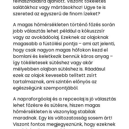
felhasználásra ajánlott. Viszont tökéletes
salátákhoz vagy mártásokhoz! Ugye te is
szereted az egyszerű de finom ízeket?
A magas hőmérsékleten történő főzés során
jobb választás lehet például a kókuszzsír
vagy az avokádóolaj. Ezeknek az olajoknak
magasabb a füstölési pontja – ami azt jelenti,
hogy csak nagyon magas hőfokon kezd el
bomlani és keletkezik bennük káros anyag –
így tökéletesek sütéshez vagy akár
mélyebben olajban sütéshez is. Ráadásul
ezek az olajok kevesebb telített zsírt
tartalmaznak, ami szintén előnyös az
egészségünk szempontjából.
A napraforgóolaj és a repceolaj is jó választás
lehet főzésre és sütésre, hiszen magas
hőmérsékleten is viszonylag stabilak
maradnak. Egy kis változatosság sosem árt!
Viszont fontos megjegyeznünk, hogy ezeknek