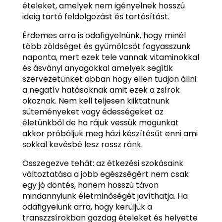
ételeket, amelyek nem igényelnek hosszú
ideig tartó feldolgozást és tartósítást.
Érdemes arra is odafigyelnünk, hogy minél
több zöldséget és gyümölcsöt fogyasszunk
naponta, mert ezek tele vannak vitaminokkal
és ásványi anyagokkal amelyek segítik
szervezetünket abban hogy ellen tudjon állni
a negatív hatásoknak amit ezek a zsírok
okoznak. Nem kell teljesen kiiktatnunk
süteményeket vagy édességeket az
életünkből de ha rájuk vessük magunkat
akkor próbáljuk meg házi készítésűt enni ami
sokkal kevésbé lesz rossz ránk.
Összegezve tehát: az étkezési szokásaink
változtatása a jobb egészségért nem csak
egy jó döntés, hanem hosszú távon
mindannyiunk életminőségét javíthatja. Ha
odafigyelünk arra, hogy kerüljük a
transzzsírokban gazdag ételeket és helyette