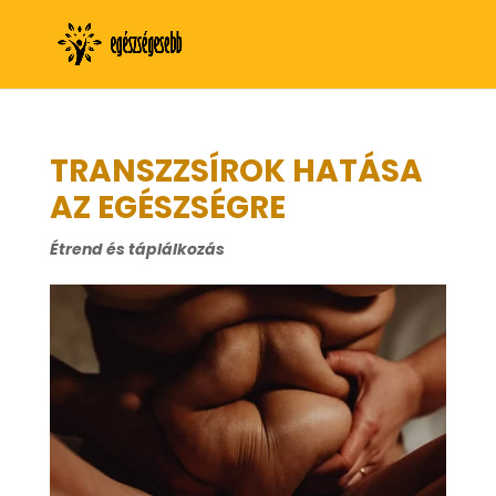
TRANSZZSÍROK HATÁSA
AZ EGÉSZSÉGRE
Étrend és táplálkozás