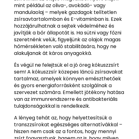
mint például az oliva-, avokádó- vagy
mandulaolaj – melyek gazdagok telítetlen
zsírsavtartalomban és E-vitaminban is. Ezek
hozzájárulhatnak a sejtek védelméhez és
javítják a bőr állapotát is. Ha sütni vagy főzni
szeretnénk velük, figyeljünk az olajok magas
hőmérsékleten való stabilitására, hogy ne
alakuljanak át káros anyagokká.
És végül ne felejtsük el a jó öreg kókuszzsírt
sem! A kókuszzsír közepes láncú zsírsavakat
tartalmaz, amelyek könnyen emészthetőek
és gyors energiaforrásként szolgálnak a
szervezet számára. Emellett jótékony hatása
van az immunrendszerre és antibakteriális
tulajdonságokkal is rendelkezik.
A lényeg tehát az, hogy helyettesítsük a
transzzsírokat egészséges alternatívákkal –
hiszen nem csak az a fontos, hogy mennyi
zsírt fogyasztunk, hanem az is, hogy milyen