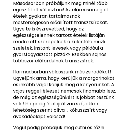
Másodsorban próbáljunk meg minél több
egész ételt választani! Az előrecsomagolt
ételek gyakran tartalmaznak
mesterségesen előállított transzzsírokat.
Ugye te is észrevetted, hogy az
egészségtelennek tartott ételek listáján
rendre ott szerepelnek a különféle müzli
szeletek, instant levesek vagy például a
gyorsfagyasztott pizzák? Ezekben sajnos
többször előfordulnak transzzsírok.
Harmadsorban válasszunk más zsiradékot!
Ügyeljünk arra, hogy kerüljük a margarinokat
és inkább vajjal kenjük meg a kenyerünket. A
vajas reggeli élvezet nemcsak finomabb lesz,
de még az egészségünkért is jobbat teszünk
vele! Ha pedig étolajról van szó, akkor
lehetőség szerint olíva-, kókuszzsírt vagy
avokádóolajat válaszd!
Végül pedig próbáljuk meg sütni és főzni