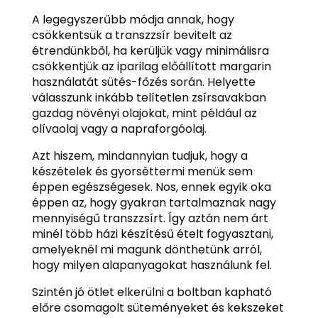
A legegyszerűbb módja annak, hogy
csökkentsük a transzzsír bevitelt az
étrendünkből, ha kerüljük vagy minimálisra
csökkentjük az iparilag előállított margarin
használatát sütés-főzés során. Helyette
válasszunk inkább telítetlen zsírsavakban
gazdag növényi olajokat, mint például az
olívaolaj vagy a napraforgóolaj.
Azt hiszem, mindannyian tudjuk, hogy a
készételek és gyorséttermi menük sem
éppen egészségesek. Nos, ennek egyik oka
éppen az, hogy gyakran tartalmaznak nagy
mennyiségű transzzsírt. Így aztán nem árt
minél több házi készítésű ételt fogyasztani,
amelyeknél mi magunk dönthetünk arról,
hogy milyen alapanyagokat használunk fel.
Szintén jó ötlet elkerülni a boltban kapható
előre csomagolt süteményeket és kekszeket