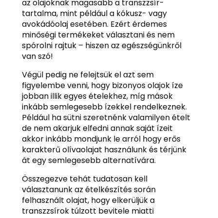
az olajoknak magasabb a transzzsír-
tartalma, mint például a kókusz- vagy
avokádóolaj esetében. Ezért érdemes
minőségi termékeket választani és nem
spórolni rajtuk – hiszen az egészségünkről
van szó!
Végül pedig ne felejtsük el azt sem
figyelembe venni, hogy bizonyos olajok íze
jobban illik egyes ételekhez, míg mások
inkább semlegesebb ízekkel rendelkeznek.
Például ha sütni szeretnénk valamilyen ételt
de nem akarjuk elfedni annak saját ízeit
akkor inkább mondjunk le arról hogy erős
karakterű olívaolajat használunk és térjünk
át egy semlegesebb alternatívára.
Összegezve tehát tudatosan kell
választanunk az ételkészítés során
felhasznált olajat, hogy elkerüljük a
transzzsírok túlzott bevitele miatti