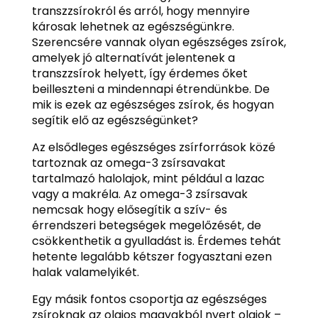
transzzsírokról és arról, hogy mennyire
károsak lehetnek az egészségünkre.
Szerencsére vannak olyan egészséges zsírok,
amelyek jó alternatívát jelentenek a
transzzsírok helyett, így érdemes őket
beilleszteni a mindennapi étrendünkbe. De
mik is ezek az egészséges zsírok, és hogyan
segítik elő az egészségünket?
Az elsődleges egészséges zsírforrások közé
tartoznak az omega-3 zsírsavakat
tartalmazó halolajok, mint például a lazac
vagy a makréla. Az omega-3 zsírsavak
nemcsak hogy elősegítik a szív- és
érrendszeri betegségek megelőzését, de
csökkenthetik a gyulladást is. Érdemes tehát
hetente legalább kétszer fogyasztani ezen
halak valamelyikét.
Egy másik fontos csoportja az egészséges
zsíroknak az olajos magvakból nyert olajok –