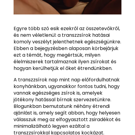
Egyre több szó esik ezekről az összetevőkről,
és nem véletlenül: a transzzsírok hatásai
komoly veszélyt jelenthetnek egészségünkre.
Ebben a bejegyzésben alaposan körbejárjuk
ezt a témát, hogy megértsük, milyen
élelmiszerek tartalmaznak ilyen zsírokat és
hogyan kerülhetjük el őket étrendünkben.
A transzzsírok nap mint nap előfordulhatnak
konyhánkban, ugyanakkor fontos tudni, hogy
vannak egészséges zsírok is, amelyek
jótékony hatással bírnak szervezetünkre.
Blogunkban bemutatunk néhány étrendi
ajánlást is, amely segít abban, hogy helyesen
válasszuk meg az elfogyasztott zsiradékot és
minimalizálható legyen ezáltal a
transzzsírokkal kapcsolatos kockázat.