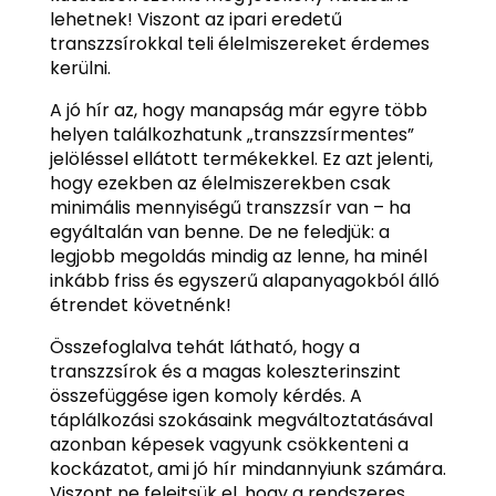
lehetnek! Viszont az ipari eredetű
transzzsírokkal teli élelmiszereket érdemes
kerülni.
A jó hír az, hogy manapság már egyre több
helyen találkozhatunk „transzzsírmentes”
jelöléssel ellátott termékekkel. Ez azt jelenti,
hogy ezekben az élelmiszerekben csak
minimális mennyiségű transzzsír van – ha
egyáltalán van benne. De ne feledjük: a
legjobb megoldás mindig az lenne, ha minél
inkább friss és egyszerű alapanyagokból álló
étrendet követnénk!
Összefoglalva tehát látható, hogy a
transzzsírok és a magas koleszterinszint
összefüggése igen komoly kérdés. A
táplálkozási szokásaink megváltoztatásával
azonban képesek vagyunk csökkenteni a
kockázatot, ami jó hír mindannyiunk számára.
Viszont ne felejtsük el, hogy a rendszeres