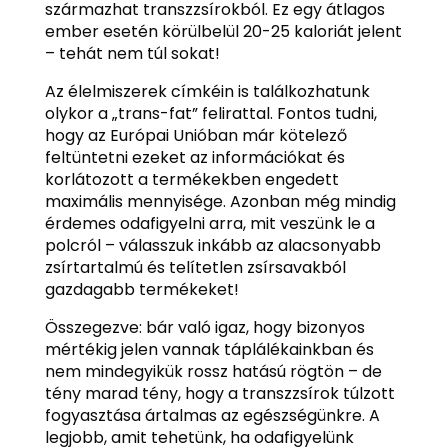
származhat transzzsírokból. Ez egy átlagos
ember esetén körülbelül 20-25 kaloriát jelent
– tehát nem túl sokat!
Az élelmiszerek címkéin is találkozhatunk
olykor a „trans-fat” felirattal. Fontos tudni,
hogy az Európai Unióban már kötelező
feltüntetni ezeket az információkat és
korlátozott a termékekben engedett
maximális mennyisége. Azonban még mindig
érdemes odafigyelni arra, mit veszünk le a
polcról – válasszuk inkább az alacsonyabb
zsírtartalmú és telítetlen zsírsavakból
gazdagabb termékeket!
Összegezve: bár való igaz, hogy bizonyos
mértékig jelen vannak táplálékainkban és
nem mindegyikük rossz hatású rögtön – de
tény marad tény, hogy a transzzsírok túlzott
fogyasztása ártalmas az egészségünkre. A
legjobb, amit tehetünk, ha odafigyelünk