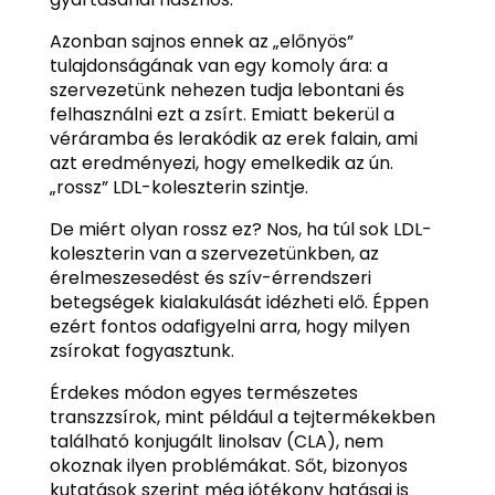
Azonban sajnos ennek az „előnyös”
tulajdonságának van egy komoly ára: a
szervezetünk nehezen tudja lebontani és
felhasználni ezt a zsírt. Emiatt bekerül a
véráramba és lerakódik az erek falain, ami
azt eredményezi, hogy emelkedik az ún.
„rossz” LDL-koleszterin szintje.
De miért olyan rossz ez? Nos, ha túl sok LDL-
koleszterin van a szervezetünkben, az
érelmeszesedést és szív-érrendszeri
betegségek kialakulását idézheti elő. Éppen
ezért fontos odafigyelni arra, hogy milyen
zsírokat fogyasztunk.
Érdekes módon egyes természetes
transzzsírok, mint például a tejtermékekben
található konjugált linolsav (CLA), nem
okoznak ilyen problémákat. Sőt, bizonyos
kutatások szerint még jótékony hatásai is