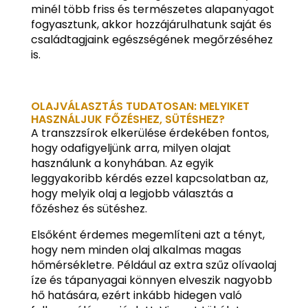
minél több friss és természetes alapanyagot
fogyasztunk, akkor hozzájárulhatunk saját és
családtagjaink egészségének megőrzéséhez
is.
OLAJVÁLASZTÁS TUDATOSAN: MELYIKET
HASZNÁLJUK FŐZÉSHEZ, SÜTÉSHEZ?
A transzzsírok elkerülése érdekében fontos,
hogy odafigyeljünk arra, milyen olajat
használunk a konyhában. Az egyik
leggyakoribb kérdés ezzel kapcsolatban az,
hogy melyik olaj a legjobb választás a
főzéshez és sütéshez.
Elsőként érdemes megemlíteni azt a tényt,
hogy nem minden olaj alkalmas magas
hőmérsékletre. Például az extra szűz olívaolaj
íze és tápanyagai könnyen elveszik nagyobb
hő hatására, ezért inkább hidegen való