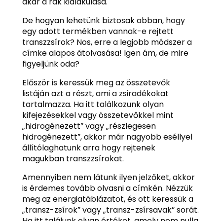
akár a rák kialakulása.
De hogyan lehetünk biztosak abban, hogy
egy adott termékben vannak-e rejtett
transzzsírok? Nos, erre a legjobb módszer a
címke alapos átolvasása! Igen ám, de mire
figyeljünk oda?
Először is keressük meg az összetevők
listáján azt a részt, ami a zsiradékokat
tartalmazza. Ha itt találkozunk olyan
kifejezésekkel vagy összetevőkkel mint
„hidrogénezett” vagy „részlegesen
hidrogénezett”, akkor már nagyobb eséllyel
állítólaghatunk arra hogy rejtenek
magukban transzzsírokat.
Amennyiben nem látunk ilyen jelzőket, akkor
is érdemes tovább olvasni a címkén. Nézzük
meg az energiatáblázatot, és ott keressük a
„transz-zsírok” vagy „transz-zsírsavak” sorát.
Ha itt találunk olyan értéket, amely nem nulla