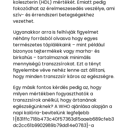
koleszterin (HDL) mértékét. Emiatt pedig
fokozódhat az érelmeszesedés veszélye, ami
szív- és érrendszeri betegségekhez
vezethet.
Ugyanakkor arra is felhívják figyelmet
néhány forrásból olvasva hogy egyes
természetes táplálékaink – mint például
bizonyos tejtermékek vagy marha- és
birkahús – tartalmaznak minimális
mennyiségű transzzsírokat. Ezt a tényt
figyelembe véve nehéz lenne azt állítani,
hogy minden transzzsír káros az egészségre.
Egy másik fontos kérdés pedig az, hogy
milyen mértékben fogyaszthatók a
transzzsírok anélkül, hogy ártanának
egészségünknek? A WHO ajánlása alapján a
napi kalória-bevitelünk legfeljebb
1{831ffc718b473c40f57363d15aaeb689cfeb3
dc2cc61b9902989b79dd14e0783}-a