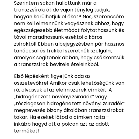
Szerintem sokan hallottunk már a
transzzsírokról, de vajon tényleg tudjuk,
hogyan kerülhetjük el őket? Nos, szerencsére
nem kell elmennünk vegyésznek ahhoz, hogy
egészségesebb életmódot folytathassunk és
távol maradhassunk ezektől a káros
zsíroktól! Ebben a bejegyzésben pár hasznos
tanáccsal és trükkel szeretnék szolgálni,
amelyek segítenek abban, hogy csökkentsük
a transzzsírok bevitele ételeinkből.
Első lépésként figyeljünk oda az
összetevőkre! Amikor csak lehetőségünk van
rá, olvassuk el az élelmiszerek címkéit. A
„hidrogénezett növényi zsiradék” vagy
„részlegesen hidrogénezett növényi zsiradék”
megnevezés bizony általában transzzsírokat
takar. Ha ezeket látod a címken rajta –
inkább hagyd ott a polcon azt az adott
terméket!