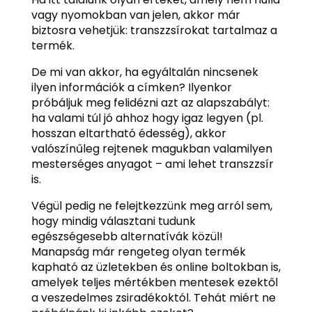
vagy nyomokban van jelen, akkor már
biztosra vehetjük: transzzsírokat tartalmaz a
termék.
De mi van akkor, ha egyáltalán nincsenek
ilyen információk a címken? Ilyenkor
próbáljuk meg felidézni azt az alapszabályt:
ha valami túl jó ahhoz hogy igaz legyen (pl.
hosszan eltartható édesség), akkor
valószínűleg rejtenek magukban valamilyen
mesterséges anyagot – ami lehet transzzsír
is.
Végül pedig ne felejtkezzünk meg arról sem,
hogy mindig választani tudunk
egészségesebb alternatívák közül!
Manapság már rengeteg olyan termék
kapható az üzletekben és online boltokban is,
amelyek teljes mértékben mentesek ezektől
a veszedelmes zsiradékoktól. Tehát miért ne