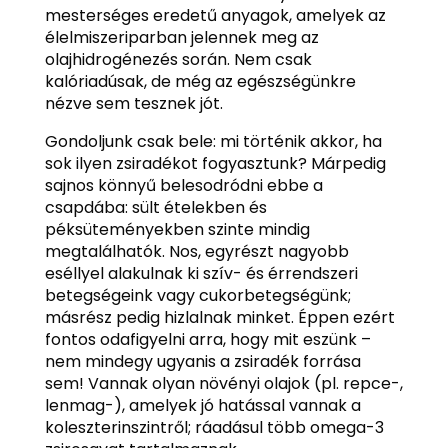
mesterséges eredetű anyagok, amelyek az
élelmiszeriparban jelennek meg az
olajhidrogénezés során. Nem csak
kalóriadúsak, de még az egészségünkre
nézve sem tesznek jót.
Gondoljunk csak bele: mi történik akkor, ha
sok ilyen zsiradékot fogyasztunk? Márpedig
sajnos könnyű belesodródni ebbe a
csapdába: sült ételekben és
péksüteményekben szinte mindig
megtalálhatók. Nos, egyrészt nagyobb
eséllyel alakulnak ki szív- és érrendszeri
betegségeink vagy cukorbetegségünk;
másrész pedig hizlalnak minket. Éppen ezért
fontos odafigyelni arra, hogy mit eszünk –
nem mindegy ugyanis a zsiradék forrása
sem! Vannak olyan növényi olajok (pl. repce-,
lenmag-), amelyek jó hatással vannak a
koleszterinszintről; ráadásul több omega-3