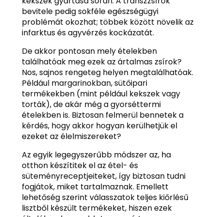
kekszek gyártása során. A transzzsírok
bevitele pedig sokféle egészségügyi
problémát okozhat; többek között növelik az
infarktus és agyvérzés kockázatát.
De akkor pontosan mely ételekben
találhatóak meg ezek az ártalmas zsírok?
Nos, sajnos rengeteg helyen megtalálhatóak.
Például margarinokban, sütőipari
termékekben (mint például kekszek vagy
torták), de akár még a gyorséttermi
ételekben is. Biztosan felmerül bennetek a
kérdés, hogy akkor hogyan kerülhetjük el
ezeket az élelmiszereket?
Az egyik legegyszerűbb módszer az, ha
otthon készítitek el az étel- és
süteményreceptjeiteket, így biztosan tudni
fogjátok, miket tartalmaznak. Emellett
lehetőség szerint válasszatok teljes kiőrlésű
lisztből készült termékeket, hiszen ezek