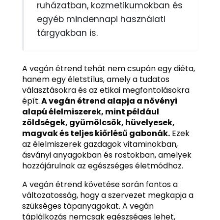
ruházatban, kozmetikumokban és
egyéb mindennapi használati
tárgyakban is.
A vegán étrend tehát nem csupán egy diéta,
hanem egy életstílus, amely a tudatos
választásokra és az etikai megfontolásokra
épít.
A vegán étrend alapja a növényi
alapú élelmiszerek, mint például
zöldségek, gyümölcsök, hüvelyesek,
magvak és teljes kiőrlésű gabonák.
Ezek
az élelmiszerek gazdagok vitaminokban,
ásványi anyagokban és rostokban, amelyek
hozzájárulnak az egészséges életmódhoz.
A vegán étrend követése során fontos a
változatosság, hogy a szervezet megkapja a
szükséges tápanyagokat. A vegán
táplálkozás nemcsak egészséges lehet,