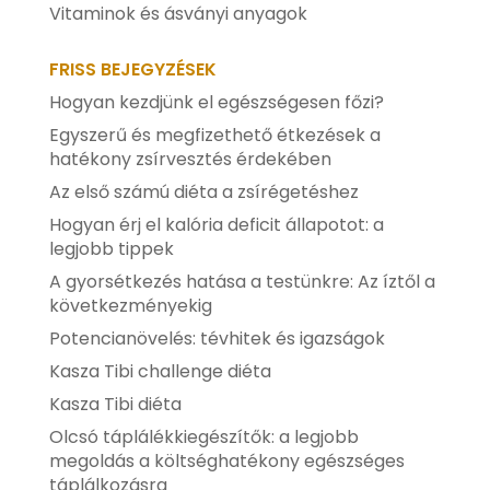
Vitaminok és ásványi anyagok
FRISS BEJEGYZÉSEK
Hogyan kezdjünk el egészségesen főzi?
Egyszerű és megfizethető étkezések a
hatékony zsírvesztés érdekében
Az első számú diéta a zsírégetéshez
Hogyan érj el kalória deficit állapotot: a
legjobb tippek
A gyorsétkezés hatása a testünkre: Az íztől a
következményekig
Potencianövelés: tévhitek és igazságok
Kasza Tibi challenge diéta
Kasza Tibi diéta
Olcsó táplálékkiegészítők: a legjobb
megoldás a költséghatékony egészséges
táplálkozásra