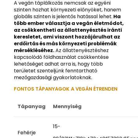
A vegán táplálkozás nemcsak az egyéni
szinten hozhat környezeti előnyöket, hanem
globális szinten is jelentős hatással lehet.
Ha
több ember választja a vegán életmódot,
az csökkentheti az állattenyésztés iránti
keresletet, ami viszont hozzájárulhat az
erdőirtás és más környezeti problémák
mérsékléséhez.
Az állattenyésztéshez
kapcsolódó földhasználat csökkentése
lehetőséget adhat arra is, hogy több
területet szenteljünk fenntartható
mezőgazdasági gyakorlatoknak.
FONTOS TÁPANYAGOK A VEGÁN ÉTRENDEN
Tápanyag
Mennyiség
15-
Fehérje