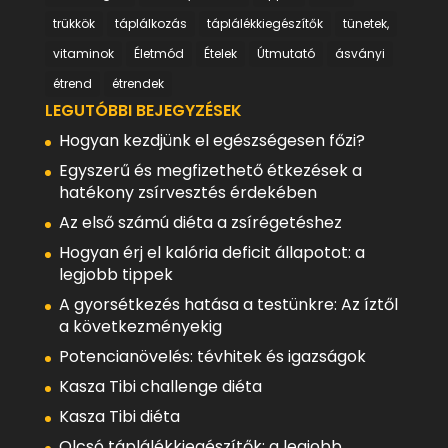
trükkök
táplálkozás
táplálékkiegészítők
tünetek,
vitaminok
Életmód
Ételek
Útmutató
ásványi
étrend
étrendek
LEGUTÓBBI BEJEGYZÉSEK
Hogyan kezdjünk el egészségesen főzi?
Egyszerű és megfizethető étkezések a
hatékony zsírvesztés érdekében
Az első számú diéta a zsírégetéshez
Hogyan érj el kalória deficit állapotot: a
legjobb tippek
A gyorsétkezés hatása a testünkre: Az íztől
a következményekig
Potencianövelés: tévhitek és igazságok
Kasza Tibi challenge diéta
Kasza Tibi diéta
Olcsó táplálékkiegészítők: a legjobb