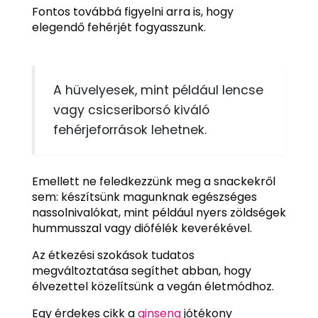
Fontos továbbá figyelni arra is, hogy
elegendő fehérjét fogyasszunk.
A hüvelyesek, mint például lencse
vagy csicseriborsó kiváló
fehérjeforrások lehetnek.
Emellett ne feledkezzünk meg a snackekről
sem: készítsünk magunknak egészséges
nassolnivalókat, mint például nyers zöldségek
hummusszal vagy diófélék keverékével.
Az étkezési szokások tudatos
megváltoztatása segíthet abban, hogy
élvezettel közelítsünk a vegán életmódhoz.
Egy érdekes cikk a
ginseng
jótékony