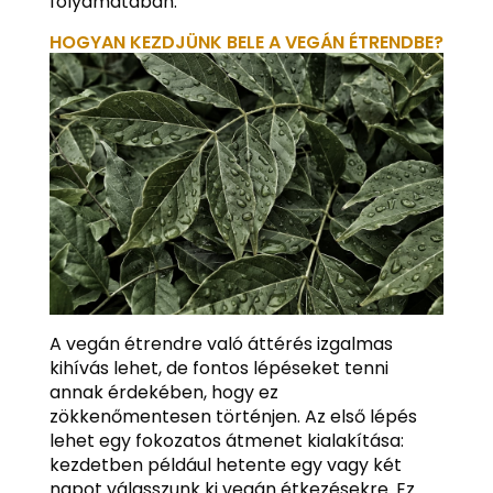
folyamatában.
HOGYAN KEZDJÜNK BELE A VEGÁN ÉTRENDBE?
A vegán étrendre való áttérés izgalmas
kihívás lehet, de fontos lépéseket tenni
annak érdekében, hogy ez
zökkenőmentesen történjen. Az első lépés
lehet egy fokozatos átmenet kialakítása:
kezdetben például hetente egy vagy két
napot válasszunk ki vegán étkezésekre. Ez