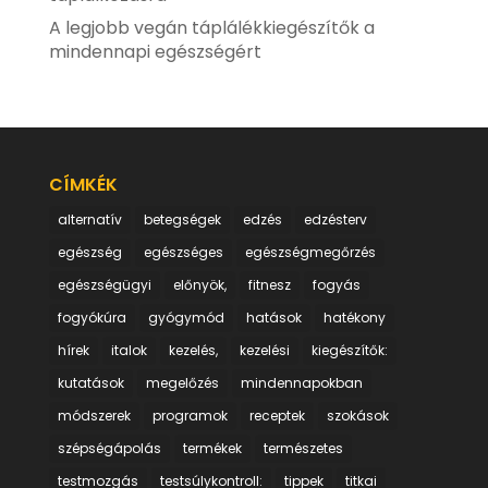
A legjobb vegán táplálékkiegészítők a
mindennapi egészségért
CÍMKÉK
alternatív
betegségek
edzés
edzésterv
egészség
egészséges
egészségmegőrzés
egészségügyi
előnyök,
fitnesz
fogyás
fogyókúra
gyógymód
hatások
hatékony
hírek
italok
kezelés,
kezelési
kiegészítők:
kutatások
megelőzés
mindennapokban
módszerek
programok
receptek
szokások
szépségápolás
termékek
természetes
testmozgás
testsúlykontroll:
tippek
titkai