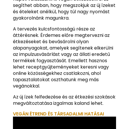
segíthet abban, hogy megszokjuk az új ízeket
és ételeket anélkül, hogy túl nagy nyomást
gyakorolnánk magunkra.
A tervezés kulcsfontosságú része az
áttérésnek. Érdemes előre megtervezni az
étkezéseket és bevásárolni olyan
alapanyagokat, amelyek segítenek elkerülni
az impulzusvásárlást vagy az állati eredetű
termékek fogyasztását. Emellett hasznos
lehet receptgyűjteményeket keresni vagy
online közösségekhez csatlakozni, ahol
tapasztalatokat oszthatunk meg más
vegánokkal.
Az új ízek felfedezése és az étkezési szokások
megváltoztatása izgalmas kaland lehet.
VEGÁN ÉTREND ÉS TÁRSADALMI HATÁSAI