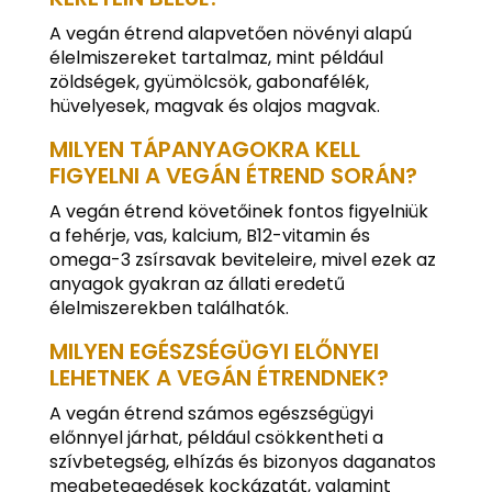
A vegán étrend alapvetően növényi alapú
élelmiszereket tartalmaz, mint például
zöldségek, gyümölcsök, gabonafélék,
hüvelyesek, magvak és olajos magvak.
MILYEN TÁPANYAGOKRA KELL
FIGYELNI A VEGÁN ÉTREND SORÁN?
A vegán étrend követőinek fontos figyelniük
a fehérje, vas, kalcium, B12-vitamin és
omega-3 zsírsavak beviteleire, mivel ezek az
anyagok gyakran az állati eredetű
élelmiszerekben találhatók.
MILYEN EGÉSZSÉGÜGYI ELŐNYEI
LEHETNEK A VEGÁN ÉTRENDNEK?
A vegán étrend számos egészségügyi
előnnyel járhat, például csökkentheti a
szívbetegség, elhízás és bizonyos daganatos
megbetegedések kockázatát, valamint