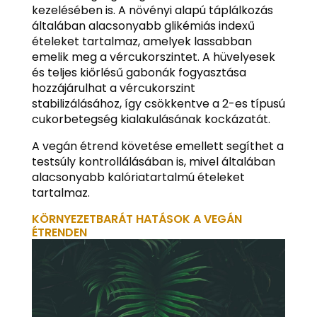
kezelésében is. A növényi alapú táplálkozás
általában alacsonyabb glikémiás indexű
ételeket tartalmaz, amelyek lassabban
emelik meg a vércukorszintet. A hüvelyesek
és teljes kiőrlésű gabonák fogyasztása
hozzájárulhat a vércukorszint
stabilizálásához, így csökkentve a 2-es típusú
cukorbetegség kialakulásának kockázatát.
A vegán étrend követése emellett segíthet a
testsúly kontrollálásában is, mivel általában
alacsonyabb kalóriatartalmú ételeket
tartalmaz.
KÖRNYEZETBARÁT HATÁSOK A VEGÁN
ÉTRENDEN