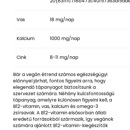
20{831ffc718b473c40f57363d15a
Vas
18 mg/nap
Kalcium
1000 mg/nap
Cink
8-11 mg/nap
Bár a vegán étrend számos egészségügyi
előnnyel járhat, fontos figyelni arra, hogy
elegendő tápanyagot biztosítsunk a
szervezet számára. Néhány kulcsfontosságú
tápanyag, amelyre különösen figyelni kell, a
B12-vitamin, vas, kalcium és omega-3
zsírsavak. A B12-vitamin elsősorban állati
eredetű forrásokból származik, így vegánok
számára ajánlott B12-vitamin-kiegészítők