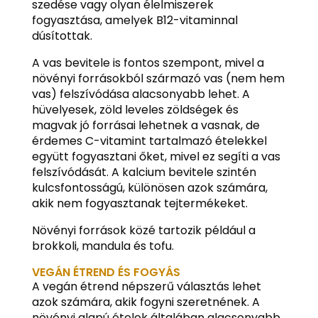
szedése vagy olyan élelmiszerek
fogyasztása, amelyek B12-vitaminnal
dúsítottak.
A vas bevitele is fontos szempont, mivel a
növényi forrásokból származó vas (nem hem
vas) felszívódása alacsonyabb lehet. A
hüvelyesek, zöld leveles zöldségek és
magvak jó forrásai lehetnek a vasnak, de
érdemes C-vitamint tartalmazó ételekkel
együtt fogyasztani őket, mivel ez segíti a vas
felszívódását. A kalcium bevitele szintén
kulcsfontosságú, különösen azok számára,
akik nem fogyasztanak tejtermékeket.
Növényi források közé tartozik például a
brokkoli, mandula és tofu.
VEGÁN ÉTREND ÉS FOGYÁS
A vegán étrend népszerű választás lehet
azok számára, akik fogyni szeretnének. A
növényi alapú ételek általában alacsonyabb