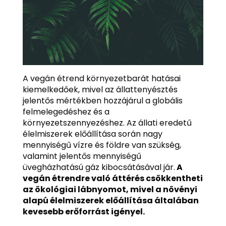
A vegán étrend környezetbarát hatásai
kiemelkedőek, mivel az állattenyésztés
jelentős mértékben hozzájárul a globális
felmelegedéshez és a
környezetszennyezéshez. Az állati eredetű
élelmiszerek előállítása során nagy
mennyiségű vízre és földre van szükség,
valamint jelentős mennyiségű
üvegházhatású gáz kibocsátásával jár.
A
vegán étrendre való áttérés csökkentheti
az ökológiai lábnyomot, mivel a növényi
alapú élelmiszerek előállítása általában
kevesebb erőforrást igényel.