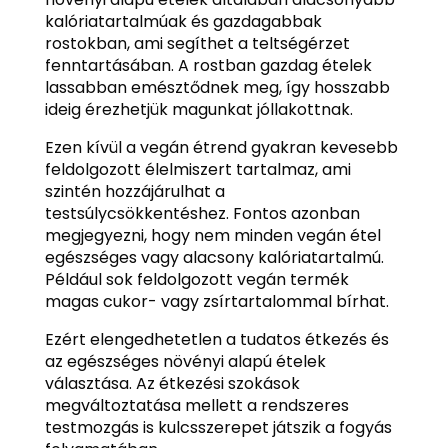
kalóriatartalmúak és gazdagabbak
rostokban, ami segíthet a teltségérzet
fenntartásában. A rostban gazdag ételek
lassabban emésztődnek meg, így hosszabb
ideig érezhetjük magunkat jóllakottnak.
Ezen kívül a vegán étrend gyakran kevesebb
feldolgozott élelmiszert tartalmaz, ami
szintén hozzájárulhat a
testsúlycsökkentéshez. Fontos azonban
megjegyezni, hogy nem minden vegán étel
egészséges vagy alacsony kalóriatartalmú.
Például sok feldolgozott vegán termék
magas cukor- vagy zsírtartalommal bírhat.
Ezért elengedhetetlen a tudatos étkezés és
az egészséges növényi alapú ételek
választása. Az étkezési szokások
megváltoztatása mellett a rendszeres
testmozgás is kulcsszerepet játszik a fogyás