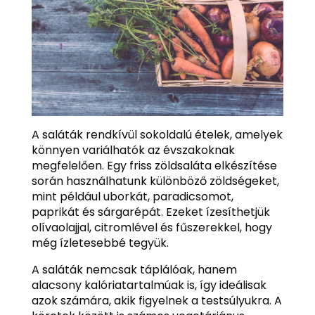
A saláták rendkívül sokoldalú ételek, amelyek
könnyen variálhatók az évszakoknak
megfelelően. Egy friss zöldsaláta elkészítése
során használhatunk különböző zöldségeket,
mint például uborkát, paradicsomot,
paprikát és sárgarépát. Ezeket ízesíthetjük
olívaolajjal, citromlével és fűszerekkel, hogy
még ízletesebbé tegyük.
A saláták nemcsak táplálóak, hanem
alacsony kalóriatartalmúak is, így ideálisak
azok számára, akik figyelnek a testsúlyukra. A