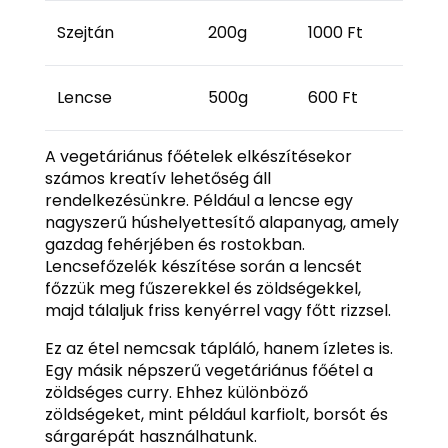
Szejtán
200g
1000 Ft
Lencse
500g
600 Ft
A vegetáriánus főételek elkészítésekor
számos kreatív lehetőség áll
rendelkezésünkre. Például a lencse egy
nagyszerű húshelyettesítő alapanyag, amely
gazdag fehérjében és rostokban.
Lencsefőzelék készítése során a lencsét
főzzük meg fűszerekkel és zöldségekkel,
majd tálaljuk friss kenyérrel vagy főtt rizzsel.
Ez az étel nemcsak tápláló, hanem ízletes is.
Egy másik népszerű vegetáriánus főétel a
zöldséges curry. Ehhez különböző
zöldségeket, mint például karfiolt, borsót és
sárgarépát használhatunk.