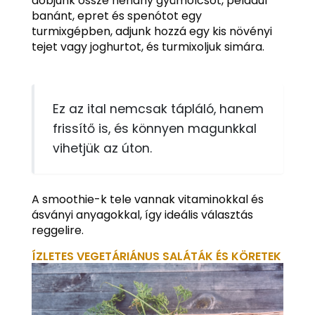
dobjunk össze néhány gyümölcsöt, például
banánt, epret és spenótot egy
turmixgépben, adjunk hozzá egy kis növényi
tejet vagy joghurtot, és turmixoljuk simára.
Ez az ital nemcsak tápláló, hanem
frissítő is, és könnyen magunkkal
vihetjük az úton.
A smoothie-k tele vannak vitaminokkal és
ásványi anyagokkal, így ideális választás
reggelire.
ÍZLETES VEGETÁRIÁNUS SALÁTÁK ÉS KÖRETEK