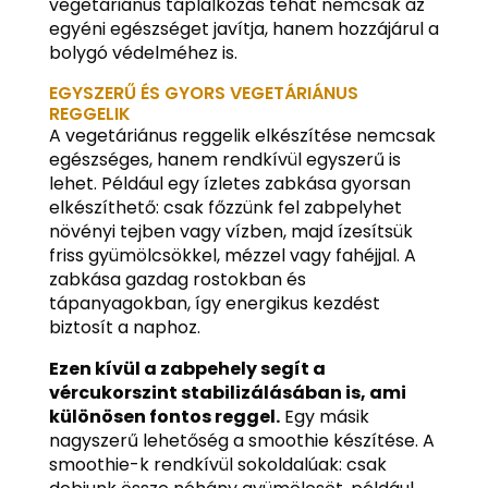
vegetáriánus táplálkozás tehát nemcsak az
egyéni egészséget javítja, hanem hozzájárul a
bolygó védelméhez is.
EGYSZERŰ ÉS GYORS VEGETÁRIÁNUS
REGGELIK
A vegetáriánus reggelik elkészítése nemcsak
egészséges, hanem rendkívül egyszerű is
lehet. Például egy ízletes zabkása gyorsan
elkészíthető: csak főzzünk fel zabpelyhet
növényi tejben vagy vízben, majd ízesítsük
friss gyümölcsökkel, mézzel vagy fahéjjal. A
zabkása gazdag rostokban és
tápanyagokban, így energikus kezdést
biztosít a naphoz.
Ezen kívül a zabpehely segít a
vércukorszint stabilizálásában is, ami
különösen fontos reggel.
Egy másik
nagyszerű lehetőség a smoothie készítése. A
smoothie-k rendkívül sokoldalúak: csak