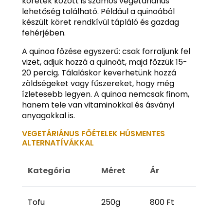
köretek között is számos vegetáriánus
lehetőség található. Például a quinoából
készült köret rendkívül tápláló és gazdag
fehérjében.
A quinoa főzése egyszerű: csak forraljunk fel
vizet, adjuk hozzá a quinoát, majd főzzük 15-
20 percig. Tálaláskor keverhetünk hozzá
zöldségeket vagy fűszereket, hogy még
ízletesebb legyen. A quinoa nemcsak finom,
hanem tele van vitaminokkal és ásványi
anyagokkal is.
VEGETÁRIÁNUS FŐÉTELEK HÚSMENTES
ALTERNATÍVÁKKAL
Kategória
Méret
Ár
Tofu
250g
800 Ft