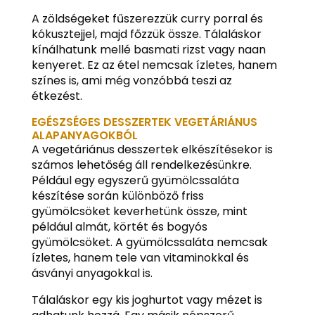
A zöldségeket fűszerezzük curry porral és
kókusztejjel, majd főzzük össze. Tálaláskor
kínálhatunk mellé basmati rizst vagy naan
kenyeret. Ez az étel nemcsak ízletes, hanem
színes is, ami még vonzóbbá teszi az
étkezést.
EGÉSZSÉGES DESSZERTEK VEGETÁRIÁNUS
ALAPANYAGOKBÓL
A vegetáriánus desszertek elkészítésekor is
számos lehetőség áll rendelkezésünkre.
Például egy egyszerű gyümölcssaláta
készítése során különböző friss
gyümölcsöket keverhetünk össze, mint
például almát, körtét és bogyós
gyümölcsöket. A gyümölcssaláta nemcsak
ízletes, hanem tele van vitaminokkal és
ásványi anyagokkal is.
Tálaláskor egy kis joghurtot vagy mézet is