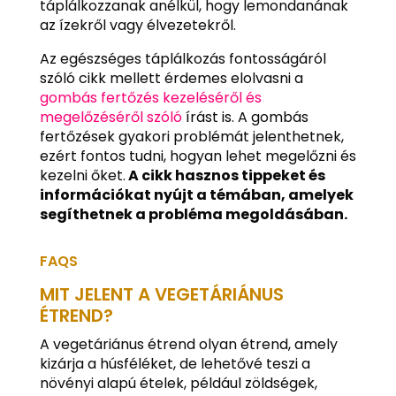
táplálkozzanak anélkül, hogy lemondanának
az ízekről vagy élvezetekről.
Az egészséges táplálkozás fontosságáról
szóló cikk mellett érdemes elolvasni a
gombás fertőzés kezeléséről és
megelőzéséről szóló
írást is. A gombás
fertőzések gyakori problémát jelenthetnek,
ezért fontos tudni, hogyan lehet megelőzni és
kezelni őket.
A cikk hasznos tippeket és
információkat nyújt a témában, amelyek
segíthetnek a probléma megoldásában.
FAQS
MIT JELENT A VEGETÁRIÁNUS
ÉTREND?
A vegetáriánus étrend olyan étrend, amely
kizárja a húsféléket, de lehetővé teszi a
növényi alapú ételek, például zöldségek,