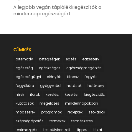
A legjobb vegán táplálékkiegészítők a
mindennapi egészségért
CÍMKÉK
alternatív
betegségek
edzés
edzésterv
egészség
egészséges
egészségmegőrzés
egészségügyi
előnyök,
fitnesz
fogyás
fogyókúra
gyógymód
hatások
hatékony
hírek
italok
kezelés,
kezelési
kiegészítők:
kutatások
megelőzés
mindennapokban
módszerek
programok
receptek
szokások
szépségápolás
termékek
természetes
testmozgás
testsúlykontroll:
tippek
titkai