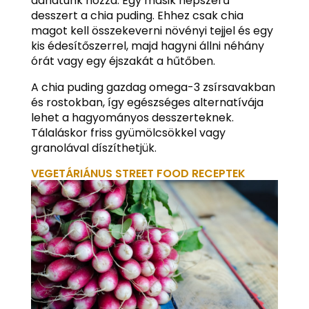
adhatunk hozzá. Egy másik népszerű
desszert a chia puding. Ehhez csak chia
magot kell összekeverni növényi tejjel és egy
kis édesítőszerrel, majd hagyni állni néhány
órát vagy egy éjszakát a hűtőben.
A chia puding gazdag omega-3 zsírsavakban
és rostokban, így egészséges alternatívája
lehet a hagyományos desszerteknek.
Tálaláskor friss gyümölcsökkel vagy
granolával díszíthetjük.
VEGETÁRIÁNUS STREET FOOD RECEPTEK