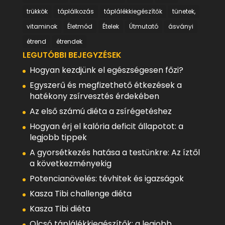
trükkök
táplálkozás
táplálékkiegészítők
tünetek,
vitaminok
Életmód
Ételek
Útmutató
ásványi
étrend
étrendek
LEGUTÓBBI BEJEGYZÉSEK
Hogyan kezdjünk el egészségesen főzi?
Egyszerű és megfizethető étkezések a
hatékony zsírvesztés érdekében
Az első számú diéta a zsírégetéshez
Hogyan érj el kalória deficit állapotot: a
legjobb tippek
A gyorsétkezés hatása a testünkre: Az íztől
a következményekig
Potencianövelés: tévhitek és igazságok
Kasza Tibi challenge diéta
Kasza Tibi diéta
Olcsó táplálékkiegészítők: a legjobb