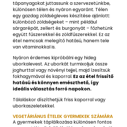
tápanyagokat juttassunk a szervezetünkbe,
különösen télen és nyáron egyaránt. Télen
egy gazdag zöldségleves készítése ajánlott:
különböző zöldségeket – mint például
sárgarépát, zellert és burgonyát – főzhetünk
együtt fűszerekkel és zöldfűszerekkel. Ez az
étel nemcsak melegítő hatású, hanem tele
van vitaminokkal is.
Nyáron érdemes kipróbálni egy hideg
uborkalevest. Az uborkát turmixoljuk össze
joghurttal vagy növényi tejjel, majd ízesítsük
fokhagymával és kaporral.
Ez az étel frissítő
hatású és könnyen emészthető, így
ideális választás forró napokon.
Tálaláskor díszíthetjük friss kaporral vagy
uborkaszeletekkel.
VEGETÁRIÁNUS ÉTELEK GYERMEKEK SZÁMÁRA
A gyermekek táplálkozása különösen fontos