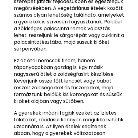
szerepet játszik fejlődésükben és egészségük
megőrzésében. A vegetáriánus ételek között
számos olyan lehetőség található, amelyeket
a gyerekek is szívesen fogyasztanak. Például
a zöldséges palacsinta remek választás
lehet: reszeljünk le sárgarépát vagy cukkinit a
palacsintatésztába, majd süssük ki őket
serpenyőben.
Ez az étel nemcsak finom, hanem
tápanyagokban gazdag is. Egy másik
nagyszerű ötlet a zöldségfasírt készítése.
Keverjünk össze főtt lencsét vagy babot
reszelt zöldségekkel és fűszerekkel, majd
formázzunk belőlük kis korongokat és süssük
ki őket olajban vagy sütőben.
A gyerekek imádni fogják ezeket az ízletes
falatokat, ráadásul könnyen magukkal vihetik
uzsonnára is. Az ilyen ételek segítenek
abban, hogy a gyerekek változatosan