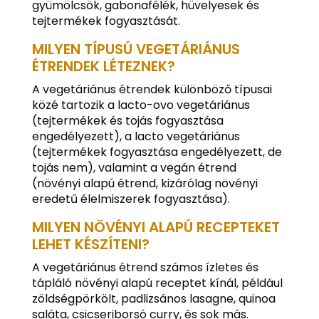
gyümölcsök, gabonafélék, hüvelyesek és
tejtermékek fogyasztását.
MILYEN TÍPUSÚ VEGETÁRIÁNUS
ÉTRENDEK LÉTEZNEK?
A vegetáriánus étrendek különböző típusai
közé tartozik a lacto-ovo vegetáriánus
(tejtermékek és tojás fogyasztása
engedélyezett), a lacto vegetáriánus
(tejtermékek fogyasztása engedélyezett, de
tojás nem), valamint a vegán étrend
(növényi alapú étrend, kizárólag növényi
eredetű élelmiszerek fogyasztása).
MILYEN NÖVÉNYI ALAPÚ RECEPTEKET
LEHET KÉSZÍTENI?
A vegetáriánus étrend számos ízletes és
tápláló növényi alapú receptet kínál, például
zöldségpörkölt, padlizsános lasagne, quinoa
saláta, csicseriborsó curry, és sok más.