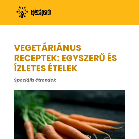
VEGETÁRIÁNUS
RECEPTEK: EGYSZERŰ ÉS
ÍZLETES ÉTELEK
Speciális étrendek