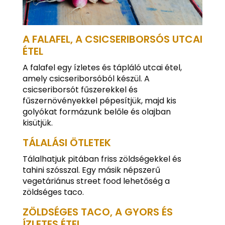
A FALAFEL, A CSICSERIBORSÓS UTCAI
ÉTEL
A falafel egy ízletes és tápláló utcai étel,
amely csicseriborsóból készül. A
csicseriborsót fűszerekkel és
fűszernövényekkel pépesítjük, majd kis
golyókat formázunk belőle és olajban
kisütjük.
TÁLALÁSI ÖTLETEK
Tálalhatjuk pitában friss zöldségekkel és
tahini szósszal. Egy másik népszerű
vegetáriánus street food lehetőség a
zöldséges taco.
ZÖLDSÉGES TACO, A GYORS ÉS
ÍZLETES ÉTEL